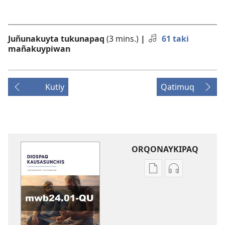
Juñunakuyta tukunapaq
(3 mins.)
|
61 taki
mañakuypiwan
Kutiy
Qatimuq
ORQONAYKIPAQ
Kaypi
Kaypin
qelqakunatan
grabasqa
copiawaq
qelqakunata
DIOSPAQ
horqowaq
KAUSASUNCHIS,
DIOSPAQ