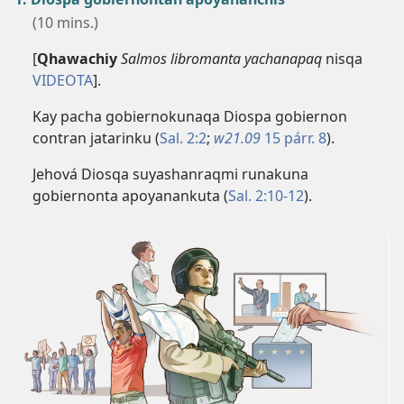
(10 mins.)
[
Qhawachiy
Salmos libromanta yachanapaq
nisqa
VIDEOTA
].
Kay pacha gobiernokunaqa Diospa gobiernon
contran jatarinku (
Sal. 2:2
;
w21.09
15 párr. 8
).
Jehová Diosqa suyashanraqmi runakuna
gobiernonta apoyanankuta (
Sal. 2:​10-12
).