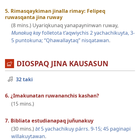
5. Rimasqaykiman jinalla rimay: Felipeq
ruwasqanta jina ruway
(8 mins.) Uyariqkunaq yanapayninwan ruway,
Munakuq kay
folletota t’aqwiychis 2 yachachikuyta, 3-
5 puntokuna; “Qhawallaytaq” nisqatawan
.
DIOSPAQ JINA KAUSASUN
32 taki
6. ¿Imakunatan ruwananchis kashan?
(15 mins.)
7. Bibliata estudianapaq juñunakuy
(30 mins.)
bt
5 yachachikuy párrs. 9-15;
45 paginapi
willakuytawan
.