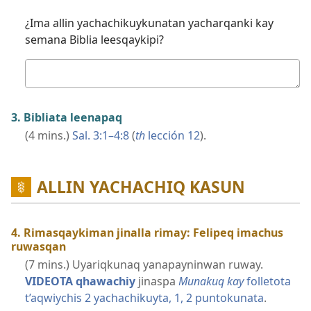
¿Ima allin yachachikuykunatan yacharqanki kay
semana Biblia leesqaykipi?
Kutichiy
3. Bibliata leenapaq
(4 mins.)
Sal. 3:​1–4:8
(
th
lección 12
).
ALLIN YACHACHIQ KASUN
4. Rimasqaykiman jinalla rimay: Felipeq imachus
ruwasqan
(7 mins.) Uyariqkunaq yanapayninwan ruway.
VIDEOTA qhawachiy
jinaspa
Munakuq kay
folletota
t’aqwiychis 2 yachachikuyta, 1, 2 puntokunata
.