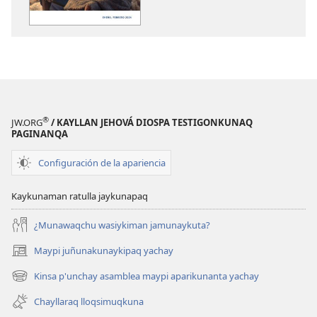
JUÑUNAKUYPI
KAUSASUNCH
YACHANAPAQ
JUÑUNAKUYP
Enero
YACHANAPA
-
Enero
Febrero
-
2024
Febrero
2024
®
JW.ORG
/ KAYLLAN JEHOVÁ DIOSPA TESTIGONKUNAQ
PAGINANQA
Configuración de la apariencia
Kaykunaman ratulla jaykunapaq
¿Munawaqchu wasiykiman jamunaykuta?
Maypi juñunakunaykipaq yachay
(abre
una
Kinsa p'unchay asamblea maypi aparikunanta yachay
(abre
nueva
una
ventana)
Chayllaraq lloqsimuqkuna
nueva