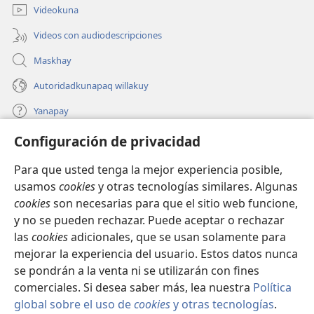
ventana)
Videokuna
Videos con audiodescripciones
Maskhay
Autoridadkunapaq willakuy
Yanapay
Configuración de privacidad
Donacionta churanapaq
(abre
una
Para que usted tenga la mejor experiencia posible,
nueva
INTERNETPI QELQANCHISKUNA Watchtower™
usamos
cookies
y otras tecnologías similares. Algunas
(abre
ventana)
cookies
son necesarias para que el sitio web funcione,
una
®
JW Hub
nueva
y no se pueden rechazar. Puede aceptar o rechazar
(abre
ventana)
las
cookies
adicionales, que se usan solamente para
una
®
JW Library
nueva
mejorar la experiencia del usuario. Estos datos nunca
ventana)
se pondrán a la venta ni se utilizarán con fines
comerciales. Si desea saber más, lea nuestra
Política
global sobre el uso de
cookies
y otras tecnologías
.