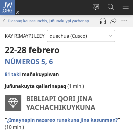
JW.ORG
Sutiykiwan
jaykuy
Direccionpi simi
JW.ORG
QH
(abre
akllay
nisqapi
ME
Diospaq kausasunchis, juñunakuypi yachanapaq | Enero - Febrero 2021
una
maskhay
nueva
KAY RIMAYPI LEEY
ventana)
22-28 febrero
NÚMEROS 5,
6
81 taki
mañakuypiwan
Juñunakuyta qallarinapaq
(1 min.)
BIBLIAPI QORI JINA
YACHACHIKUYKUNA
“
¿Imaynapin nazareo runakuna jina kasunman?
”
(10 min.)