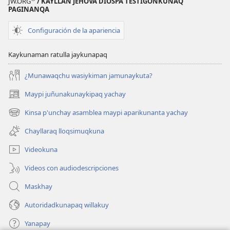
JW.ORG
/ KAYLLAN JEHOVÁ DIOSPA TESTIGONKUNAQ
PAGINANQA
Configuración de la apariencia
Kaykunaman ratulla jaykunapaq
¿Munawaqchu wasiykiman jamunaykuta?
Maypi juñunakunaykipaq yachay
(abre
una
Kinsa p'unchay asamblea maypi aparikunanta yachay
(abre
nueva
una
ventana)
Chayllaraq lloqsimuqkuna
nueva
ventana)
Videokuna
Videos con audiodescripciones
Maskhay
Autoridadkunapaq willakuy
Yanapay