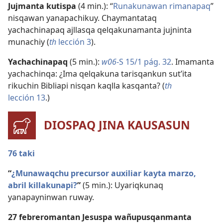
Jujmanta kutispa
(4 min.): “
Runakunawan rimanapaq
”
nisqawan yanapachikuy. Chaymantataq
yachachinapaq ajllasqa qelqakunamanta jujninta
munachiy (
th
lección 3
).
Yachachinapaq
(5 min.):
w06
-S 15/1 pág. 32
. Imamanta
yachachinqa: ¿Ima qelqakuna tarisqankun sut’ita
rikuchin Bibliapi nisqan kaqlla kasqanta? (
th
lección 13
.)
DIOSPAQ JINA KAUSASUN
76 taki
“
¿Munawaqchu precursor auxiliar kayta marzo,
abril killakunapi?
”
(5 min.): Uyariqkunaq
yanapayninwan ruway.
27 febreromantan Jesuspa wañupusqanmanta