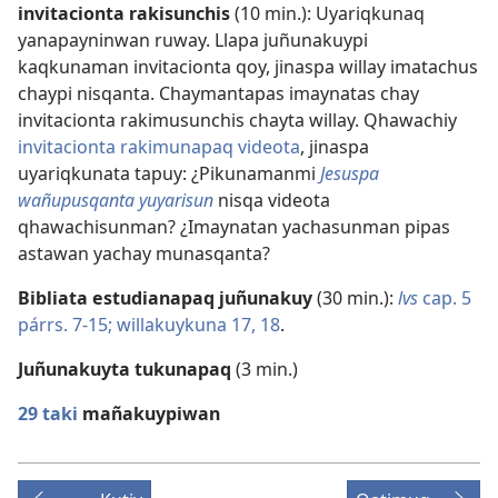
invitacionta rakisunchis
(10 min.): Uyariqkunaq
yanapayninwan ruway. Llapa juñunakuypi
kaqkunaman invitacionta qoy, jinaspa willay imatachus
chaypi nisqanta. Chaymantapas imaynatas chay
invitacionta rakimusunchis chayta willay. Qhawachiy
invitacionta rakimunapaq videota
, jinaspa
uyariqkunata tapuy: ¿Pikunamanmi
Jesuspa
wañupusqanta yuyarisun
nisqa videota
qhawachisunman? ¿Imaynatan yachasunman pipas
astawan yachay munasqanta?
Bibliata estudianapaq juñunakuy
(30 min.):
lvs
cap. 5
párrs. 7-15;
willakuykuna 17, 18
.
Juñunakuyta tukunapaq
(3 min.)
29 taki
mañakuypiwan