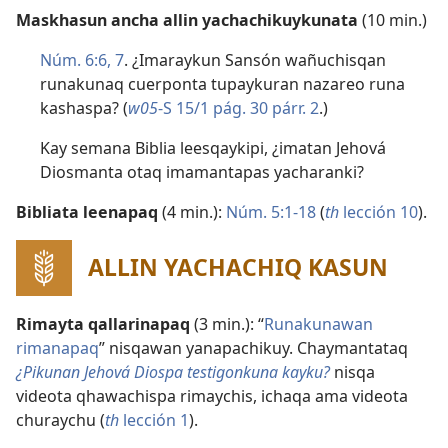
Maskhasun ancha allin yachachikuykunata
(10 min.)
Núm. 6:6, 7
. ¿Imaraykun Sansón wañuchisqan
runakunaq cuerponta tupaykuran nazareo runa
kashaspa? (
w05
-S 15/1 pág. 30 párr. 2
.)
Kay semana Biblia leesqaykipi, ¿imatan Jehová
Diosmanta otaq imamantapas yacharanki?
Bibliata leenapaq
(4 min.):
Núm. 5:1-18
(
th
lección 10
).
ALLIN YACHACHIQ KASUN
Rimayta qallarinapaq
(3 min.): “
Runakunawan
rimanapaq
” nisqawan yanapachikuy. Chaymantataq
¿Pikunan Jehová Diospa testigonkuna kayku?
nisqa
videota qhawachispa rimaychis, ichaqa ama videota
churaychu (
th
lección 1
).