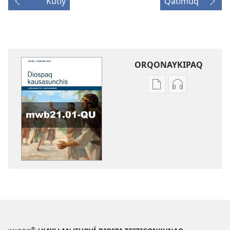
Kutiy
Qatimuq
ORQONAYKIPAQ
Kaypi
Kaypin
qelqakunatan
grabasqa
copiawaq
qelqakunata
DIOSPAQ
horqowaq
KAUSASUNCHIS,
DIOSPAQ
JUÑUNAKUYPI
KAUSASUNCH
YACHANAPAQ
JUÑUNAKUYP
Enero
YACHANAPA
-
Enero
Febrero
-
2021
Febrero
2021
®