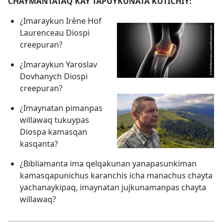
CHAYMANTATAQ KAY TAPUYKUNATA KUTICHIY:
¿Imaraykun Irène Hof
Laurenceau Diospi
creepuran?
¿Imaraykun Yaroslav
Dovhanych Diospi
creepuran?
¿Imaynatan pimanpas
willawaq tukuypas
Diospa kamasqan
kasqanta?
¿Bibliamanta ima qelqakunan yanapasunkiman
kamasqapunichus karanchis icha manachus chayta
yachanaykipaq, imaynatan jujkunamanpas chayta
willawaq?