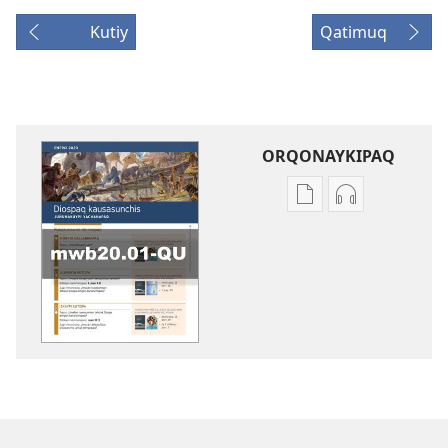
Kutiy
Qatimuq
ORQONAYKIPAQ
Kaypi
Kaypin
qelqakunatan
grabasqa
copiawaq
qelqakunata
DIOSPAQ
horqowaq
KAUSASUNCHIS,
DIOSPAQ
JUÑUNAKUYPI
KAUSASUNCH
YACHANAPAQ
JUÑUNAKUYP
Enero
YACHANAPA
2020
Enero
2020