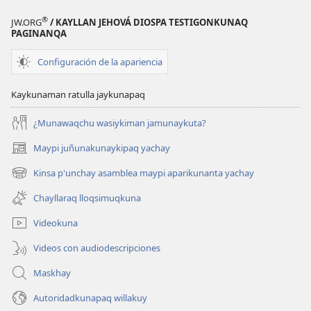
®
JW.ORG
/ KAYLLAN JEHOVÁ DIOSPA TESTIGONKUNAQ
PAGINANQA
Configuración de la apariencia
Kaykunaman ratulla jaykunapaq
¿Munawaqchu wasiykiman jamunaykuta?
Maypi juñunakunaykipaq yachay
(abre
una
Kinsa p'unchay asamblea maypi aparikunanta yachay
(abre
nueva
una
ventana)
Chayllaraq lloqsimuqkuna
nueva
ventana)
Videokuna
Videos con audiodescripciones
Maskhay
Autoridadkunapaq willakuy