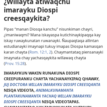
¿Willayta atiwaqchu
imarayku Diospi
creesqaykita?
Pipas “manan Diosqa kanchu” nisunkiman chayri,
¿imaniwaqmi? Mana iskayaspa kutichinaykipaqqa kay
iskay ruwaykunatan ruwanayki. Ñaupaqtaqa allintan
estudianayki imaynapi tukuy imapas Diospa kamasqan
karan chayta (
Rom. 12:1, 2
). Chaymantataq piensanayki
imaynata chay yachasqaykita willawaq chayta
(
Prov. 15:28
).
IMARAYKUN WAKIN RUNAKUNA DIOSPI
CREEPURANKU CHAYTA YACHANAYKIPAQ QHAWAY,
JUJ DOCTORA WILLAN IMARAYKU DIOSPI CREESQANTA
NISQA VIDEOTA,
ANIMALKUNAMANTA
PLANTAKUNAMANTA YACHAQ WILLAN IMARAYKU
DIOSPI CREESQANTA
NISQA VIDEOTAPAS.