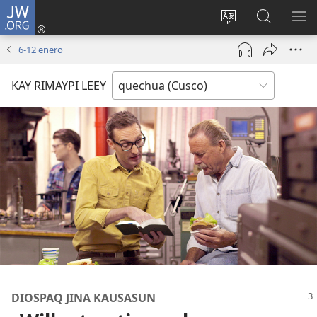
JW.ORG
Sutiykiwan
jaykuy
Direccionpi simi
JW.ORG
QH
(abre
akllay
nisqapi
ME
6-12 enero
una
maskhay
nueva
KAY RIMAYPI LEEY
ventana)
DIOSPAQ JINA KAUSASUN