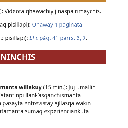
.): Videota qhawachiy jinaspa rimaychis.
aq pisillapi):
Qhaway 1 paginata
.
q pisillapi):
bhs
pág. 41 párrs. 6, 7
.
YNINCHIS
smanta willakuy
(15 min.): Juj umallin
atantinpi llank’asqanchismanta
n pasayta entrevistay ajllasqa wakin
atamanta sumaq experienciankuta