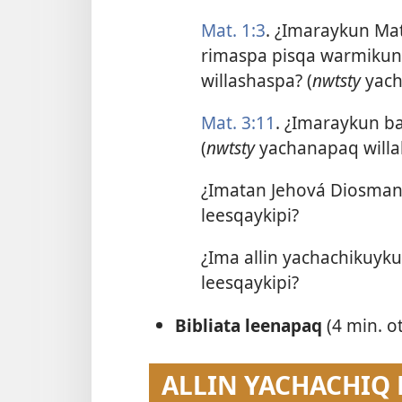
Mat. 1:3
. ¿Imaraykun M
rimaspa pisqa warmikun
willashaspa? (
nwtsty
yach
Mat. 3:11
. ¿Imaraykun 
(
nwtsty
yachanapaq willa
¿Imatan Jehová Diosmant
leesqaykipi?
¿Ima allin yachachikuyk
leesqaykipi?
Bibliata leenapaq
(4 min. ot
ALLIN YACHACHIQ