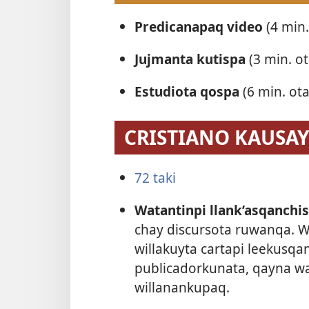
Predicanapaq video
(4 min
Jujmanta kutispa
(3 min. ot
Estudiota qospa
(6 min. ota
CRISTIANO KAUSA
72 taki
Watantinpi llank’asqanchi
chay discursota ruwanqa. W
willakuyta cartapi leekusqa
publicadorkunata, qayna w
willanankupaq.