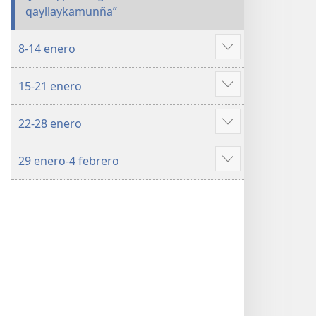
qayllaykamunña”
8-14 enero
Mostrar
más
15-21 enero
Mostrar
más
22-28 enero
Mostrar
más
29 enero-4 febrero
Mostrar
más