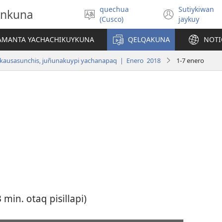
quechua
Sutiykiwan
onkuna
Simita
(abre
(Cusco)
jaykuy
akllay
una
nueva
IAMANTA YACHACHIKUYKUNA
QELQAKUNA
NOTI
ventan
kausasunchis, juñunakuypi yachanapaq | Enero 2018
1-7 enero
min. otaq pisillapi)