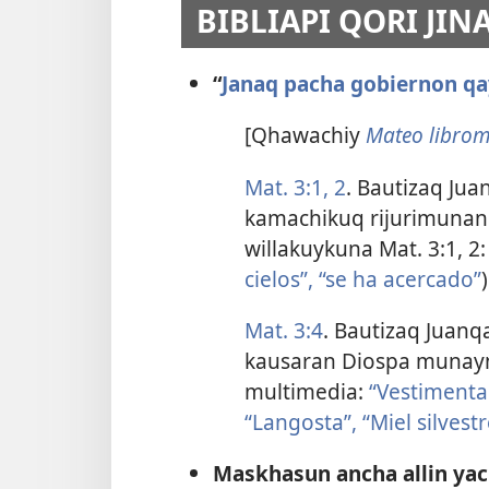
BIBLIAPI QORI JI
“
Janaq pacha gobiernon q
[Qhawachiy
Mateo libro
Mat. 3:1, 2
. Bautizaq Jua
kamachikuq rijurimunan
willakuykuna Mat. 3:1, 2
cielos”, “se ha acercado”
)
Mat. 3:4
. Bautizaq Juan
kausaran Diospa munayn
multimedia:
“Vestimenta 
“Langosta”, “Miel silvestr
Maskhasun ancha allin ya