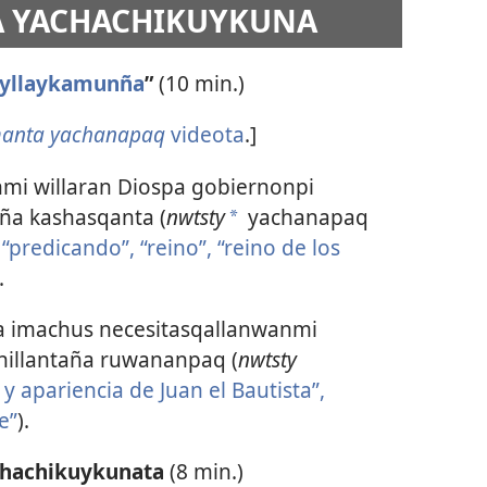
NA YACHACHIKUYKUNA
ayllaykamunña
”
(10 min.)
manta yachanapaq
videota
.]
nmi willaran Diospa gobiernonpi
ña kashasqanta (
nwtsty
yachanapaq
*
:
“predicando”, “reino”, “reino de los
.
qa imachus necesitasqallanwanmi
illantaña ruwananpaq (
nwtsty
y apariencia de Juan el Bautista”,
e”
).
chachikuykunata
(8 min.)