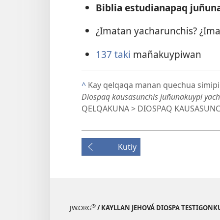
Biblia estudianapaq juñu
¿Imatan yacharunchis? ¿Ima
137 taki
mañakuypiwan
^
Kay qelqaqa manan quechua simipi 
Diospaq kausasunchis juñunakuypi yac
QELQAKUNA > DIOSPAQ KAUSASUNCH
Kutiy
®
JW.ORG
/ KAYLLAN JEHOVÁ DIOSPA TESTIGON