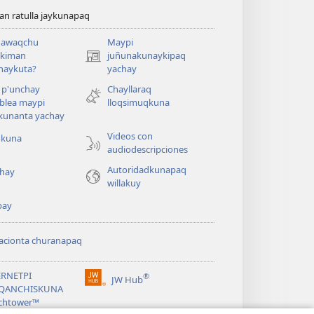
n ratulla jaykunapaq
awaqchu
Maypi
ykiman
juñunakunaykipaq
(abre
naykuta?
yachay
una
nueva
 p'unchay
Chayllaraq
ventana)
blea maypi
lloqsimuqkuna
kunanta yachay
Videos con
okuna
audiodescripciones
Autoridadkunapaq
hay
willakuy
pay
acionta churanapaq
ERNETPI
®
JW Hub
(abre
QANCHISKUNA
una
chtower™
nueva