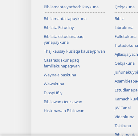
Bibliamanta yachachikuykuna
Qelqakuna
Bibliamanta tapuykuna
Biblia
Bibliata Estudiay
Librokuna
Bibliata estudianapaq
Folletokuna
yanapaykuna
Tratadokuna,
Thaj kausay kusisqa kausaypiwan
Ajllasqa yac
Casarasqakunapaq
Qelqakuna
familiakunapaqwan
Juñunakuypi
Wayna-sipaskuna
Asambleapa
Wawakuna
Estudianapa
Diospi iñiy
Kamachikuy
Bibliawan cienciawan
JW Canal
Historiawan Bibliawan
Videokuna
Takikuna
Bibliamanta