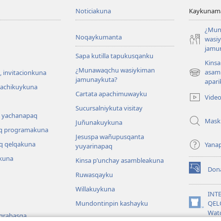
Noticiakuna
Kaykunama
¿Mun
Noqaykumanta
wasi
jamu
Sapa kutilla tapukusqanku
Kinsa
¿Munawaqchu wasiykiman
asam
 invitacionkuna
(abre
jamunaykuta?
apari
una
hachikuykuna
Cartata apachimuwayku
nueva
Vide
ventana)
Sucursalniykuta visitay
 yachanapaq
Mask
Juñunakuykuna
q programakuna
Jesuspa wañupusqanta
q qelqakuna
Yana
yuyarinapaq
kuna
Kinsa p’unchay asambleakuna
Don
(abre
Ruwasqayku
una
Willakuykuna
nueva
INT
ventana)
Mundontinpin kashayku
QEL
(abre
Wat
 grabasqa
una