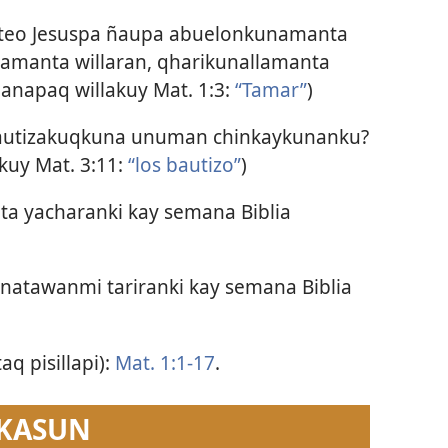
ateo Jesuspa ñaupa abuelonkunamanta
amanta willaran, qharikunallamanta
anapaq willakuy Mat. 1:3:
“Tamar”
)
bautizakuqkuna unuman chinkaykunanku?
kuy Mat. 3:11:
“los bautizo”
)
a yacharanki kay semana Biblia
unatawanmi tariranki kay semana Biblia
aq pisillapi):
Mat. 1:1-17
.
 KASUN