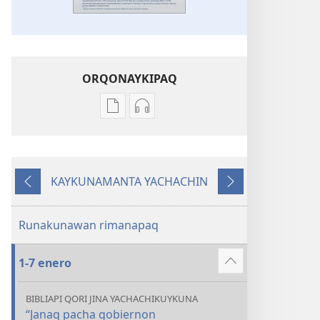
ORQONAYKIPAQ
Kaypi
Kaypin
qelqakunatan
grabasqa
copiawaq
qelqakunata
DIOSPAQ
horqowaq
KAYKUNAMANTA YACHACHIN
KAUSASUNCHIS,
DIOSPAQ
Kutiy
Qatimuq
JUÑUNAKUYPI
KAUSASUNCHIS,
YACHANAPAQ
JUÑUNAKUYPI
Runakunawan rimanapaq
Enero
YACHANAPAQ
2018
Enero
1-7 enero
2018
Mostrar
más
BIBLIAPI QORI JINA YACHACHIKUYKUNA
“Janaq pacha gobiernon