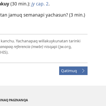
nakuy
(30 min.):
jy
cap. 2
.
tan jamuq semanapi yachasun? (3 min.)
kanchu. Yachanapaq willakuykunatan tarinki
hanapaq referencia (mwbr)
nisqapi (jw.org,
IS).
Qatimuq
KUNAQ PAGINANQA