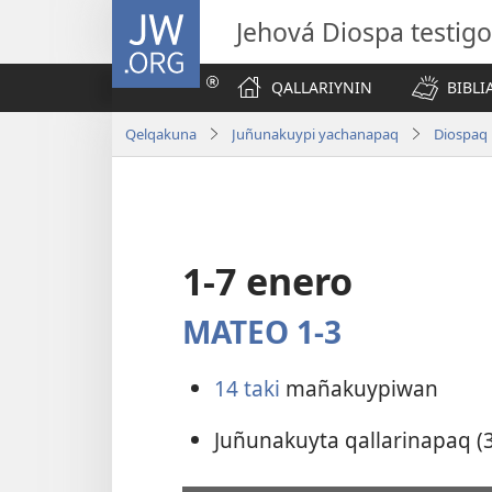
JW.ORG
Jehová Diospa testig
QALLARIYNIN
BIBL
Qelqakuna
Juñunakuypi yachanapaq
Diospaq 
1-7 enero
MATEO 1-3
14 taki
mañakuypiwan
Juñunakuyta qallarinapaq (3 