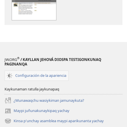
DIOSPAQ
horqowaq
KAUSASUNCHIS,
DIOSPAQ
JUÑUNAKUYPI
KAUSASUNCH
YACHANAPAQ
JUÑUNAKUYP
Diciembre
YACHANAPA
2016
Diciembre
2016
®
JW.ORG
/ KAYLLAN JEHOVÁ DIOSPA TESTIGONKUNAQ
PAGINANQA
Configuración de la apariencia
Kaykunaman ratulla jaykunapaq
¿Munawaqchu wasiykiman jamunaykuta?
Maypi juñunakunaykipaq yachay
(abre
una
Kinsa p'unchay asamblea maypi aparikunanta yachay
(abre
nueva