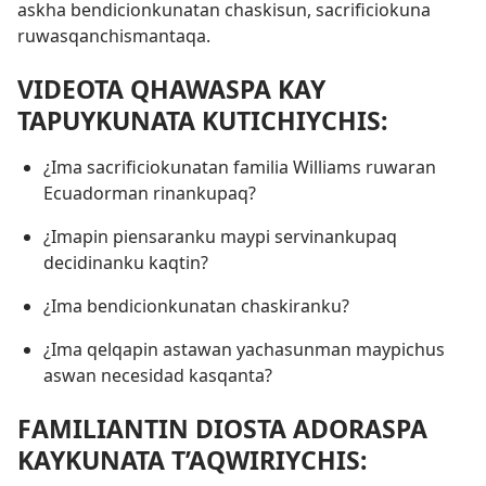
askha bendicionkunatan chaskisun, sacrificiokuna
ruwasqanchismantaqa.
VIDEOTA QHAWASPA KAY
TAPUYKUNATA KUTICHIYCHIS:
¿Ima sacrificiokunatan familia Williams ruwaran
Ecuadorman rinankupaq?
¿Imapin piensaranku maypi servinankupaq
decidinanku kaqtin?
¿Ima bendicionkunatan chaskiranku?
¿Ima qelqapin astawan yachasunman maypichus
aswan necesidad kasqanta?
FAMILIANTIN DIOSTA ADORASPA
KAYKUNATA T’AQWIRIYCHIS: