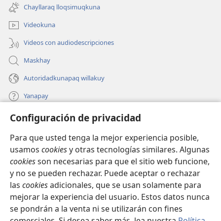
una
ventana)
Chayllaraq lloqsimuqkuna
nueva
ventana)
Videokuna
Videos con audiodescripciones
Maskhay
Autoridadkunapaq willakuy
Yanapay
Configuración de privacidad
Donacionta churanapaq
(abre
una
Para que usted tenga la mejor experiencia posible,
nueva
INTERNETPI QELQANCHISKUNA Watchtower™
usamos
cookies
y otras tecnologías similares. Algunas
(abre
ventana)
cookies
son necesarias para que el sitio web funcione,
una
®
JW Hub
nueva
y no se pueden rechazar. Puede aceptar o rechazar
(abre
ventana)
las
cookies
adicionales, que se usan solamente para
una
®
JW Library
nueva
mejorar la experiencia del usuario. Estos datos nunca
ventana)
se pondrán a la venta ni se utilizarán con fines
comerciales. Si desea saber más, lea nuestra
Política