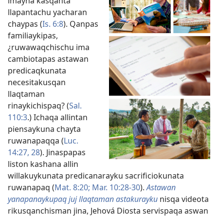
imayna kasqanta
llapantachu yacharan
chaypas (
Is. 6:8
). Qanpas
familiaykipas,
¿ruwawaqchischu ima
cambiotapas astawan
predicaqkunata
necesitakusqan
llaqtaman
rinaykichispaq? (
Sal.
110:3
.) Ichaqa allintan
piensaykuna chayta
ruwanapaqqa (
Luc.
14:27, 28
). Jinaspapas
liston kashana allin
willakuykunata predicanarayku sacrificiokunata
ruwanapaq (
Mat. 8:20;
Mar. 10:28-30
).
Astawan
yanapanaykupaq juj llaqtaman astakurayku
nisqa videota
rikusqanchisman jina, Jehová Diosta servispaqa aswan