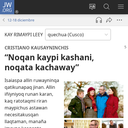
JW.ORG
Sutiykiwan
jaykuy
Direccionpi simi
JW.ORG
QH
(abre
akllay
nisqapi
ME
12-18 diciembre
una
maskhay
nueva
KAY RIMAYPI LEEY
ventana)
CRISTIANO KAUSAYNINCHIS
“Noqan kaypi kashani,
noqata kachaway”
Isaiaspa allin ruwayninqa
qatikunapaq jinan. Allin
iñiyniyoq runan karan,
kaq ratotaqmi riran
maypichus astawan
necesitakusqan
llaqtaman, manaña