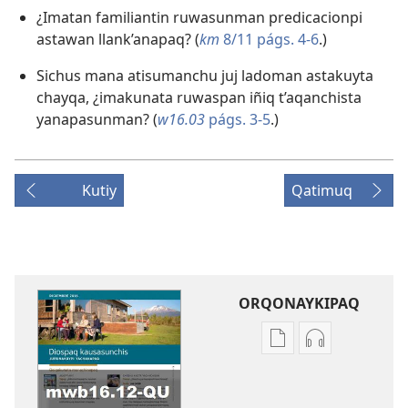
¿Imatan familiantin ruwasunman predicacionpi
astawan llank’anapaq? (
km
8/11 págs. 4-6
.)
Sichus mana atisumanchu juj ladoman astakuyta
chayqa, ¿imakunata ruwaspan iñiq t’aqanchista
yanapasunman? (
w16.03
págs. 3-5
.)
Kutiy
Qatimuq
ORQONAYKIPAQ
Kaypi
Kaypin
qelqakunatan
grabasqa
copiawaq
qelqakunata