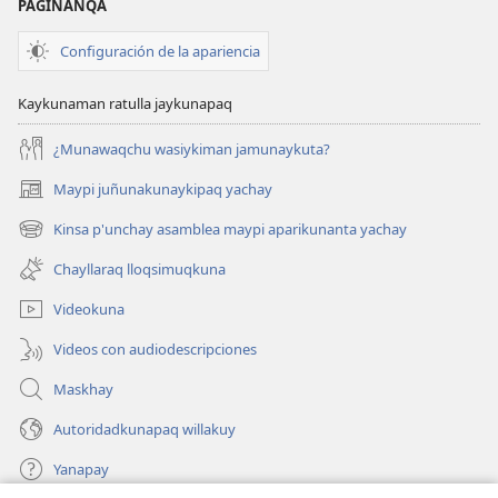
PAGINANQA
Configuración de la apariencia
Kaykunaman ratulla jaykunapaq
¿Munawaqchu wasiykiman jamunaykuta?
Maypi juñunakunaykipaq yachay
(abre
una
Kinsa p'unchay asamblea maypi aparikunanta yachay
(abre
nueva
una
ventana)
Chayllaraq lloqsimuqkuna
nueva
ventana)
Videokuna
Videos con audiodescripciones
Maskhay
Autoridadkunapaq willakuy
Yanapay