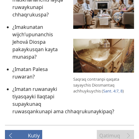
ruwaykunapi
chhaqrukuspa?
¿Imakunatan
wijch’upunanchis
Jehová Diospa
pakaykusqan kayta
munaspa?
¿Imatan Palesa
ruwaran?
Saqraq contranpi qaqata
sayaychis Diosmantaq
¿Imatan ruwanayki
achhuykuychis (
Sant. 4:7, 8
)
tiyasqayki llaqtapi
supaykunaq
ruwasqankunapi ama chhaqrukunaykipaq?
Kutiy
Qatimuq