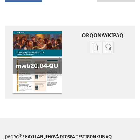
ORQONAYKIPAQ
Kaypi
Kaypin
qelqakunatan
grabasqa
copiawaq
qelqakunata
DIOSPAQ
horqowaq
KAUSASUNCHIS,
DIOSPAQ
JUÑUNAKUYPI
KAUSASUNCH
YACHANAPAQ
JUÑUNAKUYP
Abril
YACHANAPA
2020
Abril
2020
®
JW.ORG
/ KAYLLAN JEHOVÁ DIOSPA TESTIGONKUNAQ