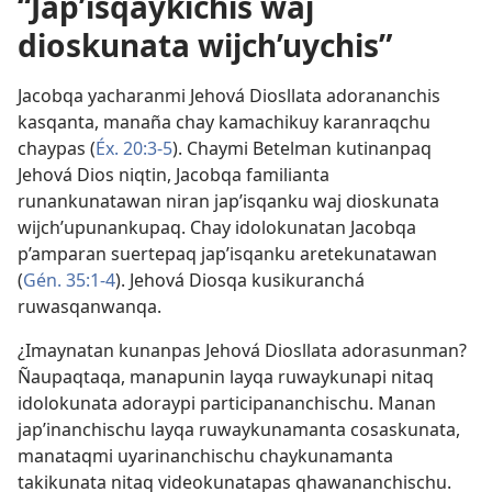
“Jap’isqaykichis waj
dioskunata wijch’uychis”
Jacobqa yacharanmi Jehová Diosllata adorananchis
kasqanta, manaña chay kamachikuy karanraqchu
chaypas (
Éx. 20:3-5
). Chaymi Betelman kutinanpaq
Jehová Dios niqtin, Jacobqa familianta
runankunatawan niran jap’isqanku waj dioskunata
wijch’upunankupaq. Chay idolokunatan Jacobqa
p’amparan suertepaq jap’isqanku aretekunatawan
(
Gén. 35:1-4
). Jehová Diosqa kusikuranchá
ruwasqanwanqa.
¿Imaynatan kunanpas Jehová Diosllata adorasunman?
Ñaupaqtaqa, manapunin layqa ruwaykunapi nitaq
idolokunata adoraypi participananchischu. Manan
jap’inanchischu layqa ruwaykunamanta cosaskunata,
manataqmi uyarinanchischu chaykunamanta
takikunata nitaq videokunatapas qhawananchischu.