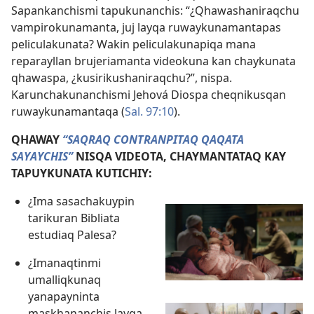
Sapankanchismi tapukunanchis: “¿Qhawashaniraqchu
vampirokunamanta, juj layqa ruwaykunamantapas
peliculakunata? Wakin peliculakunapiqa mana
reparayllan brujeriamanta videokuna kan chaykunata
qhawaspa, ¿kusirikushaniraqchu?”, nispa.
Karunchakunanchismi Jehová Diospa cheqnikusqan
ruwaykunamantaqa (
Sal. 97:10
).
QHAWAY
“SAQRAQ CONTRANPITAQ QAQATA
SAYAYCHIS”
NISQA VIDEOTA, CHAYMANTATAQ KAY
TAPUYKUNATA KUTICHIY:
¿Ima sasachakuypin
tarikuran Bibliata
estudiaq Palesa?
¿Imanaqtinmi
umalliqkunaq
yanapayninta
maskhananchis layqa