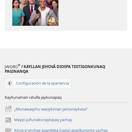
Munakuq
kay,
runakunaman
Diosmanta
yachachiy
®
JW.ORG
/ KAYLLAN JEHOVÁ DIOSPA TESTIGONKUNAQ
PAGINANQA
Configuración de la apariencia
Kaykunaman ratulla jaykunapaq
¿Munawaqchu wasiykiman jamunaykuta?
Maypi juñunakunaykipaq yachay
(abre
una
Kinsa p'unchay asamblea maypi aparikunanta yachay