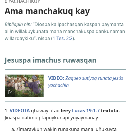
6 YACHACHIKUY
Ama manchakuq kay
Bibliapin nin:
“Diospa kallpachasqan kaspan paymanta
allin willakuykunata mana manchakuspa qankunaman
willarqaykiku”, nispa (
1 Tes. 2:2
).
Jesuspa imachus ruwasqan
VIDEO:
Zaqueo sutiyoq runata Jesús
yachachin
1.
VIDEOTA
qhaway otaq
leey
Lucas 19:​1-7
textota.
Jinaspa qatimuq tapuykunapi yuyaymanay:
¿Imaraykun wakin runakuna mana juñukuyta