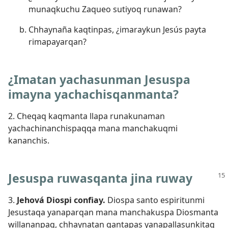
munaqkuchu Zaqueo sutiyoq runawan?
Chhaynaña kaqtinpas, ¿imaraykun Jesús payta
rimapayarqan?
¿Imatan yachasunman Jesuspa
imayna yachachisqanmanta?
2. Cheqaq kaqmanta llapa runakunaman
yachachinanchispaqqa mana manchakuqmi
kananchis.
Jesuspa ruwasqanta jina ruway
3.
Jehová Diospi confiay.
Diospa santo espiritunmi
Jesustaqa yanaparqan mana manchakuspa Diosmanta
willananpaq, chhaynatan qantapas yanapallasunkitaq