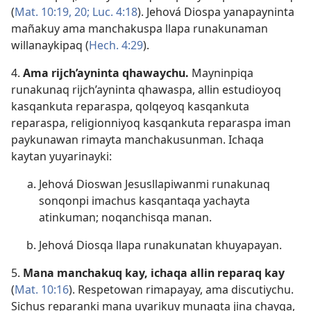
(
Mat. 10:​19, 20;
Luc. 4:18
). Jehová Diospa yanapayninta
mañakuy ama manchakuspa llapa runakunaman
willanaykipaq (
Hech. 4:29
).
4.
Ama rijch’ayninta qhawaychu.
Mayninpiqa
runakunaq rijch’ayninta qhawaspa, allin estudioyoq
kasqankuta reparaspa, qolqeyoq kasqankuta
reparaspa, religionniyoq kasqankuta reparaspa iman
paykunawan rimayta manchakusunman. Ichaqa
kaytan yuyarinayki:
Jehová Dioswan Jesusllapiwanmi runakunaq
sonqonpi imachus kasqantaqa yachayta
atinkuman; noqanchisqa manan.
Jehová Diosqa llapa runakunatan khuyapayan.
5.
Mana manchakuq kay, ichaqa allin reparaq kay
(
Mat. 10:16
). Respetowan rimapayay, ama discutiychu.
Sichus reparanki mana uyarikuy munaqta jina chayqa,