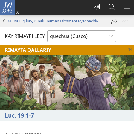
JW.ORG
Sutiykiwan
jaykuy
Direccionpi simi
JW.ORG
QH
(abre
akllay
nisqapi
ME
Munakuq kay, runakunaman Diosmanta yachachiy
una
maskhay
nueva
KAY RIMAYPI LEEY
ventana)
RIMAYTA QALLARIY
Luc. 19:​1-7