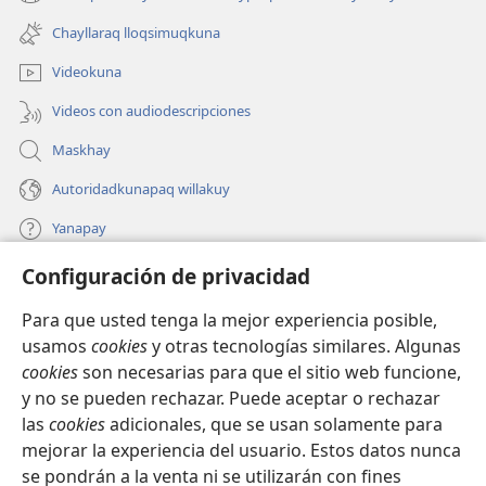
(abre
nueva
una
ventana)
Chayllaraq lloqsimuqkuna
nueva
ventana)
Videokuna
Videos con audiodescripciones
Maskhay
Autoridadkunapaq willakuy
Yanapay
Configuración de privacidad
Donacionta churanapaq
(abre
una
Para que usted tenga la mejor experiencia posible,
nueva
INTERNETPI QELQANCHISKUNA Watchtower™
usamos
cookies
y otras tecnologías similares. Algunas
(abre
ventana)
cookies
son necesarias para que el sitio web funcione,
una
®
JW Hub
nueva
y no se pueden rechazar. Puede aceptar o rechazar
(abre
ventana)
las
cookies
adicionales, que se usan solamente para
una
®
JW Library
nueva
mejorar la experiencia del usuario. Estos datos nunca
ventana)
se pondrán a la venta ni se utilizarán con fines