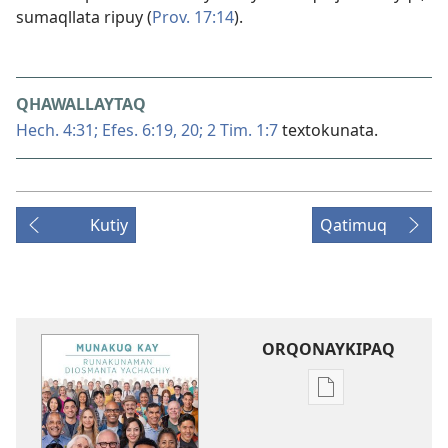
sumaqllata ripuy (
Prov. 17:14
).
QHAWALLAYTAQ
Hech. 4:31;
Efes. 6:​19, 20;
2 Tim. 1:7
textokunata.
Kutiy
Qatimuq
ORQONAYKIPAQ
Kaypi
qelqakunatan
copiawaq