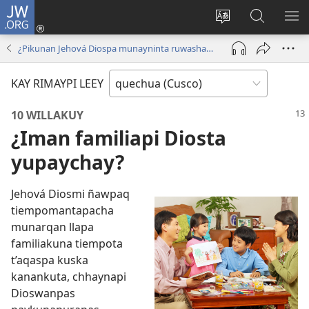
JW.ORG
Sutiykiwan
jaykuy
Direccionpi simi
JW.ORG
QH
(abre
akllay
nisqapi
ME
¿Pikunan Jehová Diospa munayninta ruwashanku?
una
maskhay
nueva
KAY RIMAYPI LEEY
ventana)
10 WILLAKUY
¿Iman familiapi Diosta
yupaychay?
Jehová Diosmi ñawpaq
tiempomantapacha
munarqan llapa
familiakuna tiempota
t’aqaspa kuska
kanankuta, chhaynapi
Dioswanpas