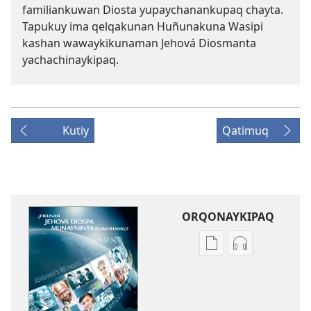
familiankuwan Diosta yupaychanankupaq chayta.
Tapukuy ima qelqakunan Huñunakuna Wasipi
kashan wawaykikunaman Jehová Diosmanta
yachachinaykipaq.
Kutiy
Qatimuq
ORQONAYKIPAQ
Kaypi
Kaypin
qelqakunatan
grabasqa
copiawaq
qelqakunata
¿Pikunan
horqowaq