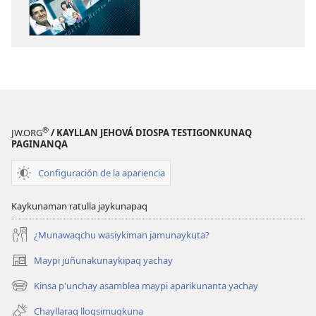
Jehová
¿Pikunan
Diospa
Jehová
munayninta
Diospa
ruwashanku?
munayninta
ruwashanku?
®
JW.ORG
/ KAYLLAN JEHOVÁ DIOSPA TESTIGONKUNAQ
PAGINANQA
Configuración de la apariencia
Kaykunaman ratulla jaykunapaq
¿Munawaqchu wasiykiman jamunaykuta?
Maypi juñunakunaykipaq yachay
(abre
una
Kinsa p'unchay asamblea maypi aparikunanta yachay
(abre
nueva
una
ventana)
Chayllaraq lloqsimuqkuna