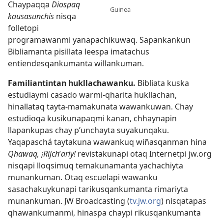
Chaypaqqa
Diospaq
Guinea
kausasunchis
nisqa
folletopi
programawanmi yanapachikuwaq. Sapankankun
Bibliamanta pisillata leespa imatachus
entiendesqankumanta willankuman.
Familiantintan hukllachawanku.
Bibliata kuska
estudiaymi casado warmi-qharita hukllachan,
hinallataq tayta-mamakunata wawankuwan. Chay
estudioqa kusikunapaqmi kanan, chhaynapin
llapankupas chay p’unchayta suyakunqaku.
Yaqapaschá taytakuna wawankuq wiñasqanman hina
Qhawaq, ¡Rijch
’
ariy!
revistakunapi otaq Internetpi jw.org
nisqapi lloqsimuq temakunamanta
yachachiyta
munankuman. Otaq escuelapi wawanku
sasachakuykunapi tarikusqankumanta rimariyta
munankuman. JW Broadcasting (
tv.jw.org
) nisqatapas
qhawankumanmi, hinaspa chaypi rikusqankumanta