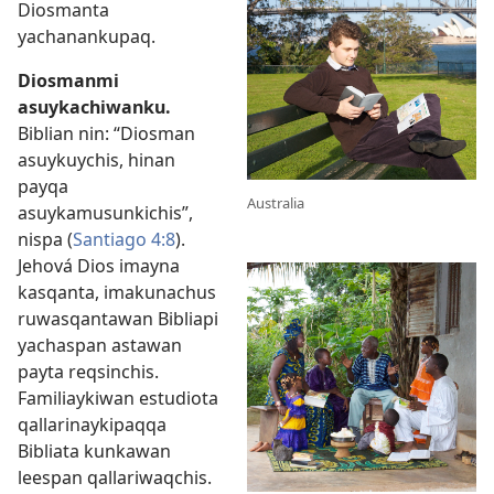
Diosmanta
yachanankupaq.
Diosmanmi
asuykachiwanku.
Biblian nin: “Diosman
asuykuychis, hinan
payqa
Australia
asuykamusunkichis”,
nispa (
Santiago 4:8
).
Jehová Dios imayna
kasqanta, imakunachus
ruwasqantawan Bibliapi
yachaspan astawan
payta reqsinchis.
Familiaykiwan estudiota
qallarinaykipaqqa
Bibliata kunkawan
leespan qallariwaqchis.