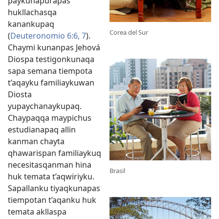
paykunapurapas
hukllachasqa
kanankupaq
Corea del Sur
(
Deuteronomio 6:6, 7
).
Chaymi kunanpas Jehová
Diospa testigonkunaqa
sapa semana tiempota
t’aqayku familiaykuwan
Diosta
yupaychanaykupaq.
Chaypaqqa maypichus
estudianapaq allin
kanman chayta
qhawarispan familiaykuq
necesitasqanman hina
Brasil
huk temata t’aqwiriyku.
Sapallanku tiyaqkunapas
tiempotan t’aqanku huk
temata akllaspa