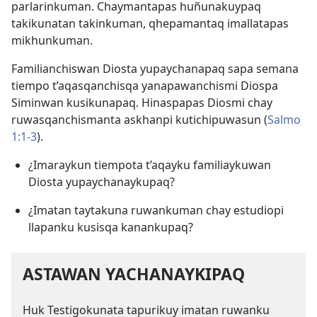
parlarinkuman. Chaymantapas huñunakuypaq
takikunatan takinkuman, qhepamantaq imallatapas
mikhunkuman.
Familianchiswan Diosta yupaychanapaq sapa semana
tiempo t’aqasqanchisqa yanapawanchismi Diospa
Siminwan kusikunapaq. Hinaspapas Diosmi chay
ruwasqanchismanta askhanpi kutichipuwasun (
Salmo
1:1-3
).
¿Imaraykun tiempota t’aqayku familiaykuwan
Diosta yupaychanaykupaq?
¿Imatan taytakuna ruwankuman chay estudiopi
llapanku kusisqa kanankupaq?
ASTAWAN YACHANAYKIPAQ
Huk Testigokunata tapurikuy imatan ruwanku