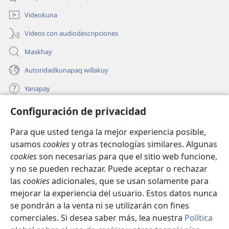
nueva
ventana)
Videokuna
Videos con audiodescripciones
Maskhay
Autoridadkunapaq willakuy
Yanapay
Configuración de privacidad
Donacionta churanapaq
(abre
una
Para que usted tenga la mejor experiencia posible,
nueva
INTERNETPI QELQANCHISKUNA Watchtower™
usamos
cookies
y otras tecnologías similares. Algunas
(abre
ventana)
cookies
son necesarias para que el sitio web funcione,
una
®
JW Hub
nueva
y no se pueden rechazar. Puede aceptar o rechazar
(abre
ventana)
una
las
cookies
adicionales, que se usan solamente para
®
JW Library
nueva
mejorar la experiencia del usuario. Estos datos nunca
ventana)
se pondrán a la venta ni se utilizarán con fines
comerciales. Si desea saber más, lea nuestra
Política