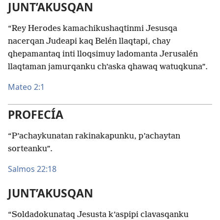
JUNT’AKUSQAN
“Rey Herodes kamachikushaqtinmi Jesusqa
nacerqan Judeapi kaq Belén llaqtapi, chay
qhepamantaq inti lloqsimuy ladomanta Jerusalén
llaqtaman jamurqanku ch’aska qhawaq watuqkuna”.
Mateo 2:1
PROFECÍA
“P’achaykunatan rakinakapunku, p’achaytan
sorteanku”.
Salmos 22:18
JUNT’AKUSQAN
“Soldadokunataq Jesusta k’aspipi clavasqanku