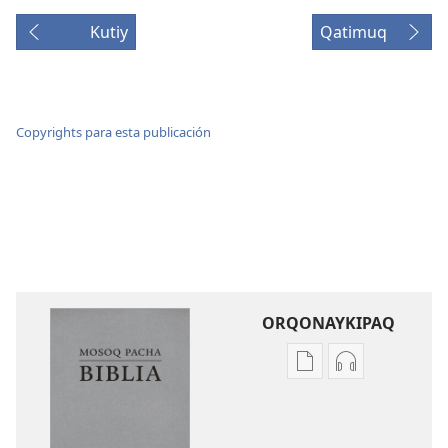
Kutiy
Qatimuq
Copyrights para esta publicación
ORQONAYKIPAQ
Kaypi
Kaypin
qelqakunatan
grabasqa
copiawaq
qelqakunata
Mosoq
horqowaq