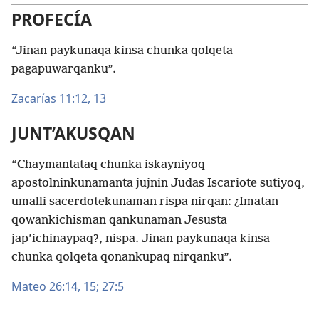
PROFECÍA
“Jinan paykunaqa kinsa chunka qolqeta
pagapuwarqanku”.
Zacarías 11:12, 13
JUNT’AKUSQAN
“Chaymantataq chunka iskayniyoq
apostolninkunamanta jujnin Judas Iscariote sutiyoq,
umalli sacerdotekunaman rispa nirqan: ¿Imatan
qowankichisman qankunaman Jesusta
jap’ichinaypaq?, nispa. Jinan paykunaqa kinsa
chunka qolqeta qonankupaq nirqanku”.
Mateo 26:14, 15;
27:5