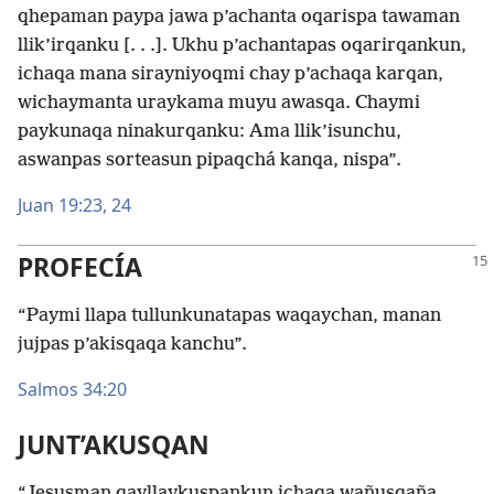
qhepaman paypa jawa p’achanta oqarispa tawaman
llik’irqanku [. . .]. Ukhu p’achantapas oqarirqankun,
ichaqa mana sirayniyoqmi chay p’achaqa karqan,
wichaymanta uraykama muyu awasqa. Chaymi
paykunaqa ninakurqanku: Ama llik’isunchu,
aswanpas sorteasun pipaqchá kanqa, nispa”.
Juan 19:23, 24
PROFECÍA
“Paymi llapa tullunkunatapas waqaychan, manan
jujpas p’akisqaqa kanchu”.
Salmos 34:20
JUNT’AKUSQAN
“Jesusman qayllaykuspankun ichaqa wañusqaña