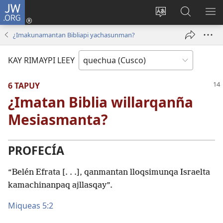
JW.ORG
Sutiykiwan
jaykuy
Direccionpi simi
JW.ORG
QH
(abre
akllay
nisqapi
ME
¿Imakunamantan Bibliapi yachasunman?
una
maskhay
nueva
KAY RIMAYPI LEEY
ventana)
6 TAPUY
¿Imatan Biblia willarqanña
Mesiasmanta?
PROFECÍA
“Belén Efrata [. . .], qanmantan lloqsimunqa Israelta
kamachinanpaq ajllasqay”.
Miqueas 5:2