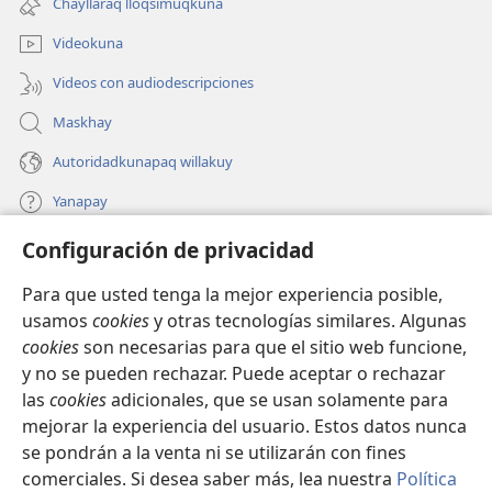
Chayllaraq lloqsimuqkuna
nueva
ventana)
Videokuna
Videos con audiodescripciones
Maskhay
Autoridadkunapaq willakuy
Yanapay
Configuración de privacidad
Donacionta churanapaq
(abre
una
Para que usted tenga la mejor experiencia posible,
nueva
INTERNETPI QELQANCHISKUNA Watchtower™
usamos
cookies
y otras tecnologías similares. Algunas
(abre
ventana)
cookies
son necesarias para que el sitio web funcione,
una
®
JW Hub
nueva
y no se pueden rechazar. Puede aceptar o rechazar
(abre
ventana)
las
cookies
adicionales, que se usan solamente para
una
®
JW Library
nueva
mejorar la experiencia del usuario. Estos datos nunca
ventana)
se pondrán a la venta ni se utilizarán con fines
comerciales. Si desea saber más, lea nuestra
Política