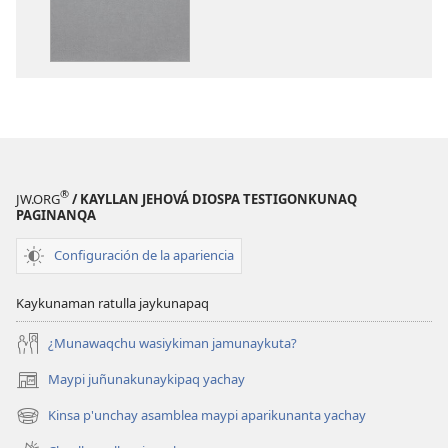
Pacha
Mosoq
Biblia
Pacha
Biblia
®
JW.ORG
/ KAYLLAN JEHOVÁ DIOSPA TESTIGONKUNAQ
PAGINANQA
Configuración de la apariencia
Kaykunaman ratulla jaykunapaq
¿Munawaqchu wasiykiman jamunaykuta?
Maypi juñunakunaykipaq yachay
(abre
una
Kinsa p'unchay asamblea maypi aparikunanta yachay
(abre
nueva
una
ventana)