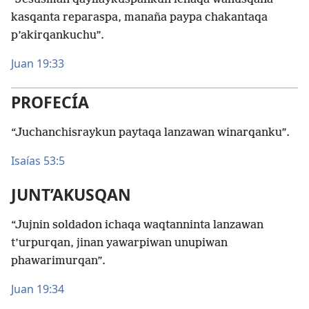
kasqanta reparaspa, manaña paypa chakantaqa
p’akirqankuchu”.
Juan 19:33
PROFECÍA
“Juchanchisraykun paytaqa lanzawan winarqanku”.
Isaías 53:5
JUNT’AKUSQAN
“Jujnin soldadon ichaqa waqtanninta lanzawan
t’urpurqan, jinan yawarpiwan unupiwan
phawarimurqan”.
Juan 19:34