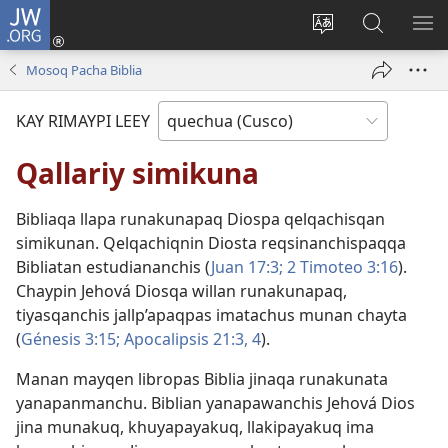
JW.ORG
Sutiykiwan
jaykuy
Direccionpi simi
JW.ORG
QH
(abre
akllay
nisqapi
ME
Mosoq Pacha Biblia
una
maskhay
nueva
KAY RIMAYPI LEEY
ventana)
Qallariy simikuna
Bibliaqa llapa runakunapaq Diospa qelqachisqan
simikunan. Qelqachiqnin Diosta reqsinanchispaqqa
Bibliatan estudiananchis (
Juan 17:3;
2 Timoteo 3:16
).
Chaypin Jehová Diosqa willan runakunapaq,
tiyasqanchis jallp’apaqpas imatachus munan chayta
(
Génesis 3:15;
Apocalipsis 21:3, 4
).
Manan mayqen libropas Biblia jinaqa runakunata
yanapanmanchu. Biblian yanapawanchis Jehová Dios
jina munakuq, khuyapayakuq, llakipayakuq ima