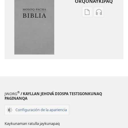
ORQONAYKIPAQ
Kaypi
Kaypin
qelqakunatan
grabasqa
copiawaq
qelqakunata
Mosoq
horqowaq
Pacha
Mosoq
Biblia
Pacha
Biblia
®
JW.ORG
/ KAYLLAN JEHOVÁ DIOSPA TESTIGONKUNAQ
PAGINANQA
Configuración de la apariencia
Kaykunaman ratulla jaykunapaq