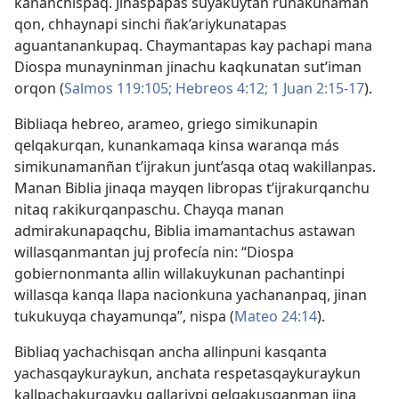
kananchispaq. Jinaspapas suyakuytan runakunaman
qon, chhaynapi sinchi ñak’ariykunatapas
aguantanankupaq. Chaymantapas kay pachapi mana
Diospa munayninman jinachu kaqkunatan sut’iman
orqon (
Salmos 119:105;
Hebreos 4:12;
1 Juan 2:15-17
).
Bibliaqa hebreo, arameo, griego simikunapin
qelqakurqan, kunankamaqa kinsa waranqa más
simikunamanñan t’ijrakun junt’asqa otaq wakillanpas.
Manan Biblia jinaqa mayqen libropas t’ijrakurqanchu
nitaq rakikurqanpaschu. Chayqa manan
admirakunapaqchu, Biblia imamantachus astawan
willasqanmantan juj profecía nin: “Diospa
gobiernonmanta allin willakuykunan pachantinpi
willasqa kanqa llapa nacionkuna yachananpaq, jinan
tukukuyqa chayamunqa”, nispa (
Mateo 24:14
).
Bibliaq yachachisqan ancha allinpuni kasqanta
yachasqaykuraykun, anchata respetasqaykuraykun
kallpachakurqayku qallariypi qelqakusqanman jina