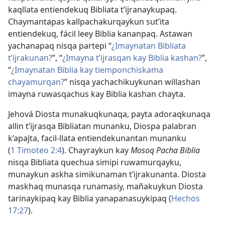
kaqllata entiendekuq Bibliata t’ijranaykupaq.
Chaymantapas kallpachakurqaykun sut’ita
entiendekuq, fácil leey Biblia kananpaq. Astawan
yachanapaq nisqa partepi “
¿Imaynatan Bibliata
t’ijrakunan?
”, “
¿Imayna t’ijrasqan kay Biblia kashan?
”,
“
¿Imaynatan Biblia kay tiemponchiskama
chayamurqan?
” nisqa yachachikuykunan willashan
imayna ruwasqachus kay Biblia kashan chayta.
Jehová Diosta munakuqkunaqa, payta adoraqkunaqa
allin t’ijrasqa Bibliatan munanku, Diospa palabran
k’apajta, facil-llata entiendekunantan munanku
(
1 Timoteo 2:4
). Chayraykun kay
Mosoq Pacha Biblia
nisqa Bibliata quechua simipi ruwamurqayku,
munaykun askha simikunaman t’ijrakunanta. Diosta
maskhaq munasqa runamasiy, mañakuykun Diosta
tarinaykipaq kay Biblia yanapanasuykipaq (
Hechos
17:27
).