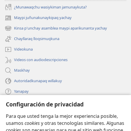
¿Munawaqchu wasiykiman jamunaykuta?
Maypi juñunakunaykipaq yachay
(abre
una
Kinsa p'unchay asamblea maypi aparikunanta yachay
(abre
nueva
una
ventana)
Chayllaraq lloqsimuqkuna
nueva
ventana)
Videokuna
Videos con audiodescripciones
Maskhay
Autoridadkunapaq willakuy
Yanapay
Configuración de privacidad
Donacionta churanapaq
(abre
una
Para que usted tenga la mejor experiencia posible,
nueva
INTERNETPI QELQANCHISKUNA Watchtower™
usamos
cookies
y otras tecnologías similares. Algunas
(abre
ventana)
cookies
son necesarias para que el sitio web funcione,
una