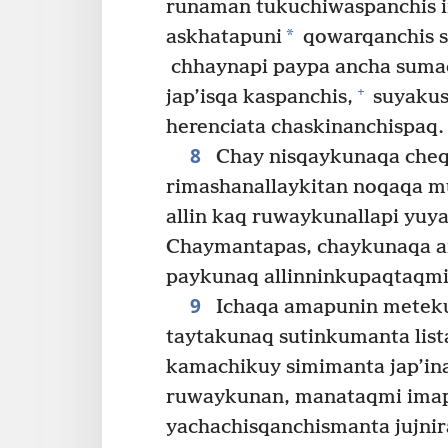
runaman tukuchiwaspanchis 
*
askhatapuni
qowarqanchis s
chhaynapi paypa ancha suma
+
jap’isqa kaspanchis,
suyakus
herenciata chaskinanchispaq.
8
Chay nisqaykunaqa che
rimashanallaykitan noqaqa m
allin kaq ruwaykunallapi yu
Chaymantapas, chaykunaqa a
paykunaq allinninkupaqtaqmi
9
Ichaqa amapunin meteku
taytakunaq sutinkumanta lista
kamachikuy simimanta jap’i
ruwaykunan, manataqmi imap
yachachisqanchismanta jujni