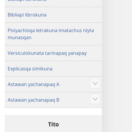
Bibliapi librokuna
Pisiyachisqa letrakuna imatachus niyta
munasqan
Versiculokunata tarinapaq yanapay
Explicasqa simikuna
Astawan yachanapaq A
Mostrar
más
Astawan yachanapaq B
Mostrar
más
Tito