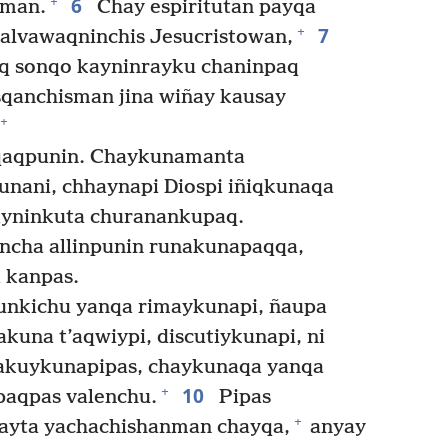
6
+
iman.
Chay espiritutan payqa
7
+
alvawaqninchis Jesucristowan,
q sonqo kayninrayku chaninpaq
qanchisman jina wiñay kausay
+
qaqpunin. Chaykunamanta
unani, chhaynapi Diospi iñiqkunaqa
yayninkuta churanankupaq.
ncha allinpunin runakunapaqqa,
 kanpas.
nkichu yanqa rimaykunapi, ñaupa
kuna t’aqwiypi, discutiykunapi, ni
nakuykunapipas, chaykunaqa yanqa
10
+
aqpas valenchu.
Pipas
+
rayta yachachishanman chayqa,
anyay