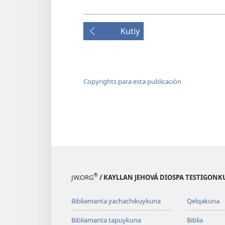
Kutiy
Copyrights para esta publicación
®
JW.ORG
/ KAYLLAN JEHOVÁ DIOSPA TESTIGON
Bibliamanta yachachikuykuna
Qelqakuna
Bibliamanta tapuykuna
Biblia