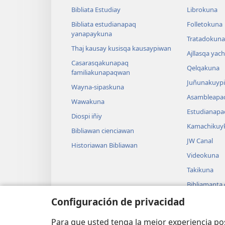
Bibliata Estudiay
Librokuna
Bibliata estudianapaq
Folletokuna
yanapaykuna
Tratadokuna,
Thaj kausay kusisqa kausaypiwan
Ajllasqa yac
Casarasqakunapaq
Qelqakuna
familiakunapaqwan
Juñunakuypi
Wayna-sipaskuna
Asambleapa
Wawakuna
Estudianapa
Diospi iñiy
Kamachikuy
Bibliawan cienciawan
JW Canal
Historiawan Bibliawan
Videokuna
Takikuna
Bibliamanta
Bibliamanta
Configuración de privacidad
actuacionku
Para que usted tenga la mejor experiencia p