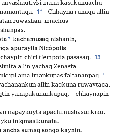
 anyashaqtiyki mana kasukunqachu
11
unamantaqa.
Chhayna runaqa allin
atan ruwashan, imachus
shanpas.
+
ota
kachamusaq nishanin,
a apuraylla Nicópolis
13
chaypin chiri tiempota pasasaq.
imita allin yachaq Zenasta
+
enkupi ama imankupas faltananpaq.
yachanankun allin kaqkuna ruwaytaqa,
+
qtin yanapakunankupaq,
chhaynapin
+
an napaykuyta apachimushasunkiku.
ku iñiqmasikunata.
 ancha sumaq sonqo kaynin.