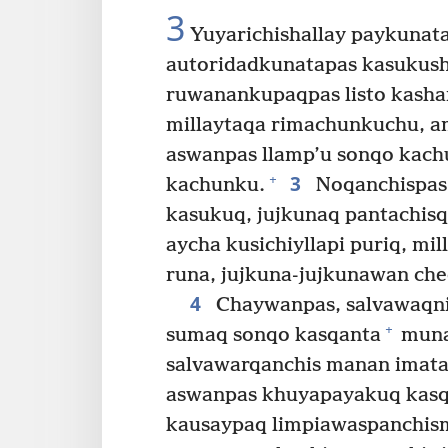
3
Yuyarichishallay paykunat
autoridadkunatapas kasukus
ruwanankupaqpas listo kash
millaytaqa rimachunkuchu, 
aswanpas llamp’u sonqo kach
3
+
kachunku.
Noqanchispas
kasukuq, jujkunaq pantachis
aycha kusichiyllapi puriq, mil
runa, jujkuna-jujkunawan che
4
Chaywanpas, salvawaqnin
+
sumaq sonqo kasqanta
muna
salvawarqanchis manan imata
aswanpas khuyapayakuq kas
kausaypaq limpiawaspanchis