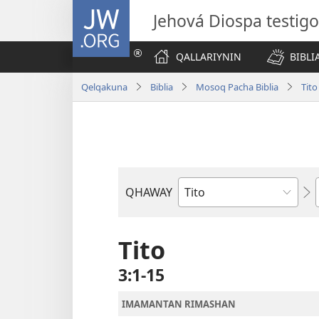
JW.ORG
Jehová Diospa testig
QALLARIYNIN
BIBL
Qelqakuna
Biblia
Mosoq Pacha Biblia
Tito
QHAWAY
Libro
de
la
Tito
Biblia
3:1-15
IMAMANTAN RIMASHAN