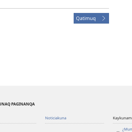
Qatimuq
KUNAQ PAGINANQA
Noticiakuna
Kaykunama
¿Mun