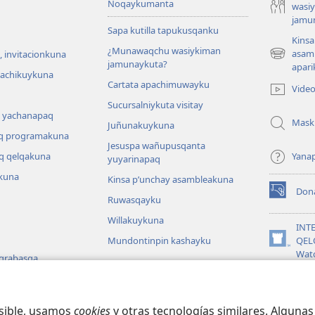
Noqaykumanta
wasi
jamu
Sapa kutilla tapukusqanku
Kinsa
¿Munawaqchu wasiykiman
asam
 invitacionkuna
(abre
jamunaykuta?
apari
una
hachikuykuna
Cartata apachimuwayku
nueva
Vide
ventana)
Sucursalniykuta visitay
 yachanapaq
Mask
Juñunakuykuna
q programakuna
Jesuspa wañupusqanta
q qelqakuna
Yana
yuyarinapaq
kuna
Kinsa p’unchay asambleakuna
Don
(abre
Ruwasqayku
una
Willakuykuna
nueva
INT
ventana)
Mundontinpin kashayku
QEL
(abre
Wat
 grabasqa
una
nueva
JW L
 uyarinapaq
ventana)
na
osible, usamos
cookies
y otras tecnologías similares. Alguna