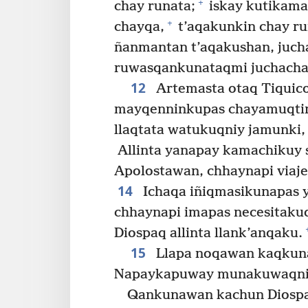
+
chay runata;
iskay kutikama
+
chayqa,
t’aqakunkin chay r
ñanmantan t’aqakushan, juch
ruwasqankunataqmi juchacha
12
Artemasta otaq Tiquic
mayqenninkupas chayamuqtinq
llaqtata watukuqniy jamunki, 
Allinta yanapay kamachikuy s
Apolostawan, chhaynapi viaj
14
Ichaqa iñiqmasikunapas 
chhaynapi imapas necesitaku
Diospaq allinta llank’anqaku.
15
Llapa noqawan kaqkun
Napaykapuway munakuwaqniy
Qankunawan kachun Diospa