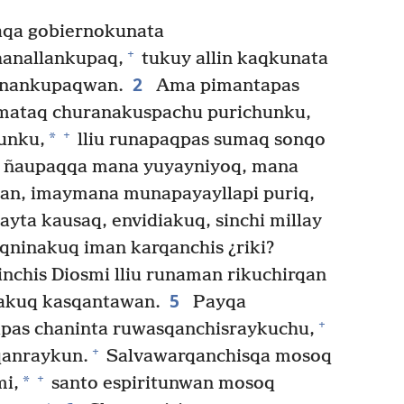
aqa gobiernokunata
+
hanallankupaq,
tukuy allin kaqkunata
2
anankupaqwan.
Ama pimantapas
amataq churanakuspachu purichunku,
+
*
unku,
lliu runapaqpas sumaq sonqo
 ñaupaqqa mana yuyayniyoq, mana
qan, imaymana munapayayllapi puriq,
layta kausaq, envidiakuq, sinchi millay
qninakuq iman karqanchis ¿riki?
chis Diosmi lliu runaman rikuchirqan
5
kuq kasqantawan.
Payqa
+
pas chaninta ruwasqanchisraykuchu,
+
qanraykun.
Salvawarqanchisqa mosoq
+
*
mi,
santo espiritunwan mosoq