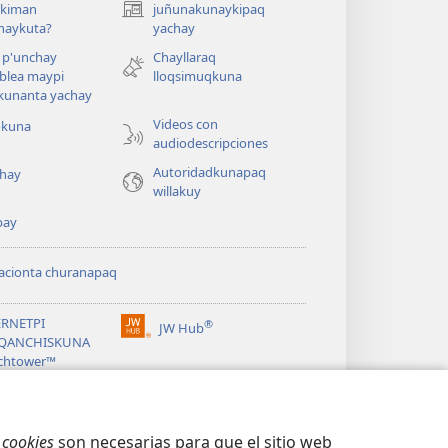
ykiman
juñunakunaykipaq
(abre
naykuta?
yachay
una
nueva
 p'unchay
Chayllaraq
ventana)
blea maypi
lloqsimuqkuna
kunanta yachay
Videos con
okuna
audiodescripciones
Autoridadkunapaq
hay
willakuy
pay
acionta churanapaq
ERNETPI
®
JW Hub
(abre
QANCHISKUNA
una
chtower™
nueva
®
ventana)
ibrary
s
cookies
son necesarias para que el sitio web