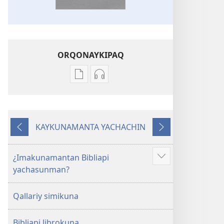
ORQONAYKIPAQ
Kaypi
Kaypin
qelqakunatan
grabasqa
copiawaq
qelqakunata
Mosoq
horqowaq
KAYKUNAMANTA YACHACHIN
Pacha
Mosoq
Kutiy
Qatimuq
Biblia
Pacha
Biblia
¿Imakunamantan Bibliapi
Mostrar
yachasunman?
más
Qallariy simikuna
Bibliapi librokuna