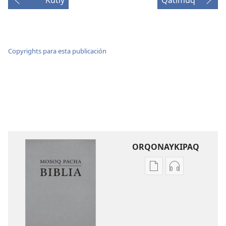
Kutiy
Qatimuq
Copyrights para esta publicación
ORQONAYKIPAQ
Kaypi
Kaypin
qelqakunatan
grabasqa
copiawaq
qelqakunata
Mosoq
horqowaq
Pacha
Mosoq