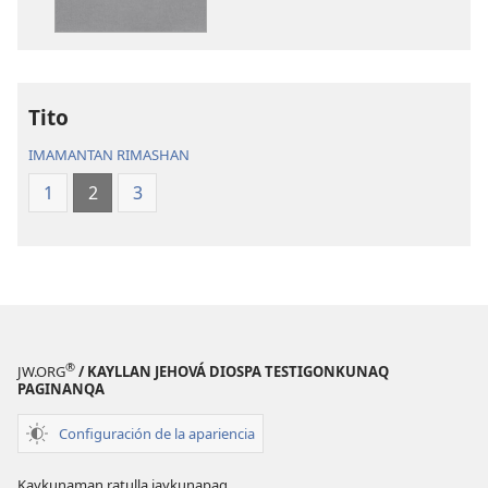
Biblia
Pacha
Biblia
Tito
IMAMANTAN RIMASHAN
1
2
3
®
JW.ORG
/ KAYLLAN JEHOVÁ DIOSPA TESTIGONKUNAQ
PAGINANQA
Configuración de la apariencia
Kaykunaman ratulla jaykunapaq