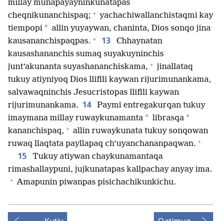
millay munapayayninkunatapas
+
cheqnikunanchispaq;
yachachiwallanchistaqmi kay
*
tiempopi
allin yuyaywan, chaninta, Dios sonqo jina
+
13
kausananchispaqpas.
Chhaynatan
kausashananchis sumaq suyakuyninchis
+
junt’akunanta suyashananchiskama,
jinallataq
tukuy atiyniyoq Dios lliflli kaywan rijurimunankama,
salvawaqninchis Jesucristopas lliflli kaywan
14
rijurimunankama.
Paymi entregakurqan tukuy
*
*
imaymana millay ruwaykunamanta
librasqa
+
kananchispaq,
allin ruwaykunata tukuy sonqowan
+
ruwaq llaqtata payllapaq ch’uyanchananpaqwan.
15
Tukuy atiywan chaykunamantaqa
rimashallaypuni, jujkunatapas kallpachay anyay ima.
+
Amapunin piwanpas pisichachikunkichu.