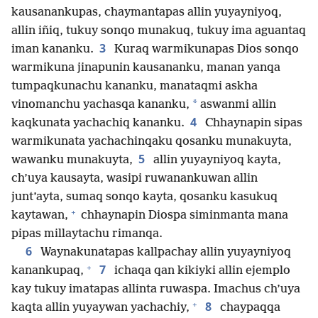
kausanankupas, chaymantapas allin yuyayniyoq,
allin iñiq, tukuy sonqo munakuq, tukuy ima aguantaq
3
iman kananku.
Kuraq warmikunapas Dios sonqo
warmikuna jinapunin kausananku, manan yanqa
tumpaqkunachu kananku, manataqmi askha
*
vinomanchu yachasqa kananku,
aswanmi allin
4
kaqkunata yachachiq kananku.
Chhaynapin sipas
warmikunata yachachinqaku qosanku munakuyta,
5
wawanku munakuyta,
allin yuyayniyoq kayta,
ch’uya kausayta, wasipi ruwanankuwan allin
junt’ayta, sumaq sonqo kayta, qosanku kasukuq
+
kaytawan,
chhaynapin Diospa siminmanta mana
pipas millaytachu rimanqa.
6
Waynakunatapas kallpachay allin yuyayniyoq
+
7
kanankupaq,
ichaqa qan kikiyki allin ejemplo
kay tukuy imatapas allinta ruwaspa. Imachus ch’uya
+
8
kaqta allin yuyaywan yachachiy,
chaypaqqa