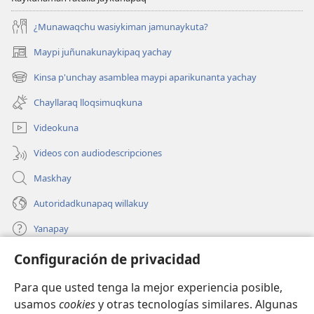
¿Munawaqchu wasiykiman jamunaykuta?
Maypi juñunakunaykipaq yachay
(abre
una
Kinsa p'unchay asamblea maypi aparikunanta yachay
(abre
nueva
una
ventana)
Chayllaraq lloqsimuqkuna
nueva
ventana)
Videokuna
Videos con audiodescripciones
Maskhay
Autoridadkunapaq willakuy
Yanapay
Configuración de privacidad
Donacionta churanapaq
(abre
una
Para que usted tenga la mejor experiencia posible,
nueva
INTERNETPI QELQANCHISKUNA Watchtower™
usamos
cookies
y otras tecnologías similares. Algunas
(abre
ventana)