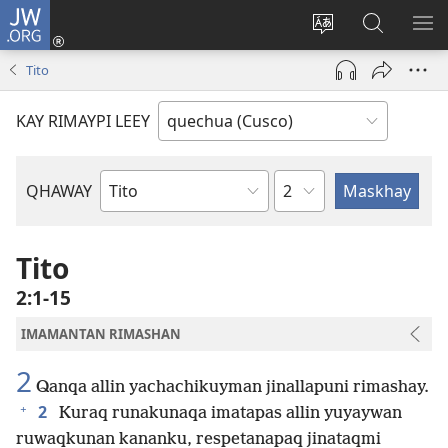
JW.ORG
Sutiykiwan
jaykuy
Direccionpi simi
JW.ORG
QH
(abre
akllay
nisqapi
ME
Tito
una
maskhay
nueva
KAY RIMAYPI LEEY
ventana)
Capítulo
QHAWAY
Libro
de
la
Tito
Biblia
2:1-15
IMAMANTAN RIMASHAN
2
Qanqa allin yachachikuyman jinallapuni rimashay.
+
2
Kuraq runakunaqa imatapas allin yuyaywan
ruwaqkunan kananku, respetanapaq jinataqmi