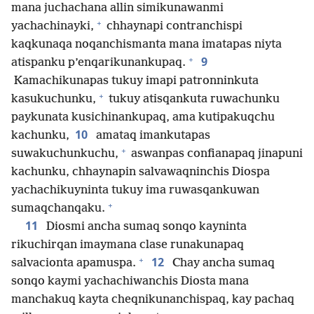
mana juchachana allin simikunawanmi
+
yachachinayki,
chhaynapi contranchispi
kaqkunaqa noqanchismanta mana imatapas niyta
+
9
atispanku p’enqarikunankupaq.
Kamachikunapas tukuy imapi patronninkuta
+
kasukuchunku,
tukuy atisqankuta ruwachunku
paykunata kusichinankupaq, ama kutipakuqchu
10
kachunku,
amataq imankutapas
+
suwakuchunkuchu,
aswanpas confianapaq jinapuni
kachunku, chhaynapin salvawaqninchis Diospa
yachachikuyninta tukuy ima ruwasqankuwan
+
sumaqchanqaku.
11
Diosmi ancha sumaq sonqo kayninta
rikuchirqan imaymana clase runakunapaq
+
12
salvacionta apamuspa.
Chay ancha sumaq
sonqo kaymi yachachiwanchis Diosta mana
manchakuq kayta cheqnikunanchispaq, kay pachaq