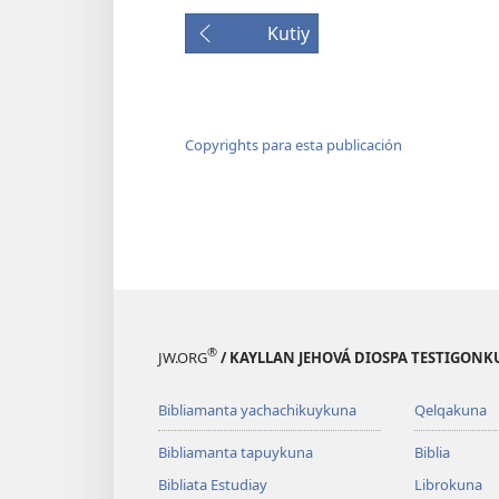
Kutiy
Copyrights para esta publicación
®
JW.ORG
/ KAYLLAN JEHOVÁ DIOSPA TESTIGON
Bibliamanta yachachikuykuna
Qelqakuna
Bibliamanta tapuykuna
Biblia
Bibliata Estudiay
Librokuna