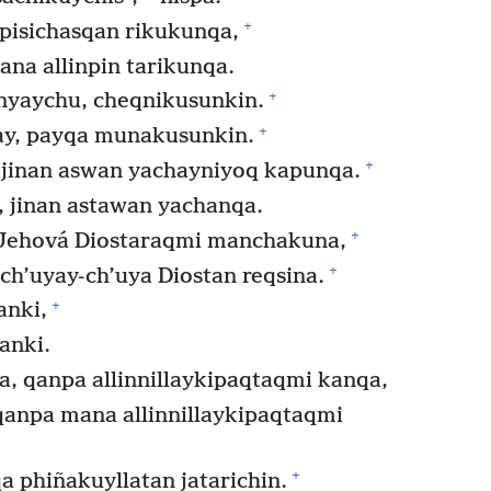
+
pisichasqan rikukunqa,
na allinpin tarikunqa.
+
yaychu, cheqnikusunkin.
+
ay, payqa munakusunkin.
+
 jinan aswan yachayniyoq kapunqa.
, jinan astawan yachanqa.
+
Jehová Diostaraqmi manchakuna,
+
ch’uyay-ch’uya Diostan reqsina.
+
nki,
anki.
, qanpa allinnillaykipaqtaqmi kanqa,
qanpa mana allinnillaykipaqtaqmi
+
phiñakuyllatan jatarichin.