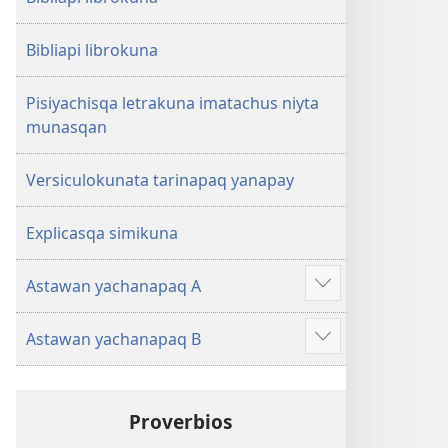
Bibliapi librokuna
Pisiyachisqa letrakuna imatachus niyta
munasqan
Versiculokunata tarinapaq yanapay
Explicasqa simikuna
Astawan yachanapaq A
Mostrar
más
Astawan yachanapaq B
Mostrar
más
Proverbios