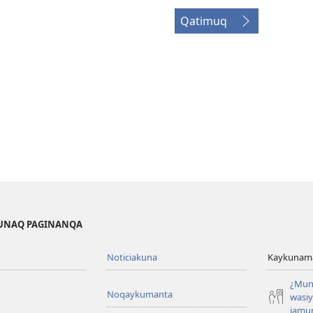
Qatimuq
KUNAQ PAGINANQA
Noticiakuna
Kaykunama
¿Mun
Noqaykumanta
wasi
jamu