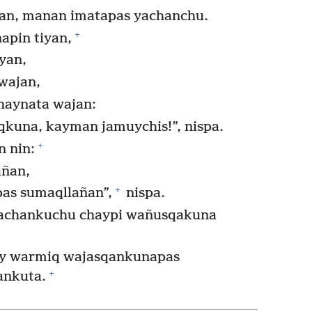
an, manan imatapas yachanchu.
+
apin tiyan,
yan,
wajan,
haynata wajan:
kuna, kayman jamuychis!”, nispa.
+
 nin:
añan,
+
pas sumaqllañan”,
nispa.
achankuchu chaypi wañusqakuna
y warmiq wajasqankunapas
+
ankuta.