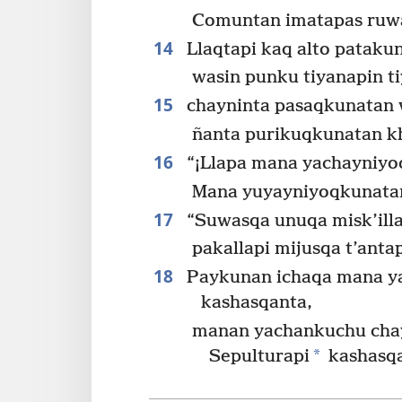
Comuntan imatapas ruw
14
Llaqtapi kaq alto patakun
wasin punku tiyanapin ti
15
chayninta pasaqkunatan 
ñanta purikuqkunatan k
16
“¡Llapa mana yachayniyoq
Mana yuyayniyoqkunatan
17
“Suwasqa unuqa misk’ill
pakallapi mijusqa t’anta
18
Paykunan ichaqa mana y
kashasqanta,
manan yachankuchu cha
*
Sepulturapi
kashasq