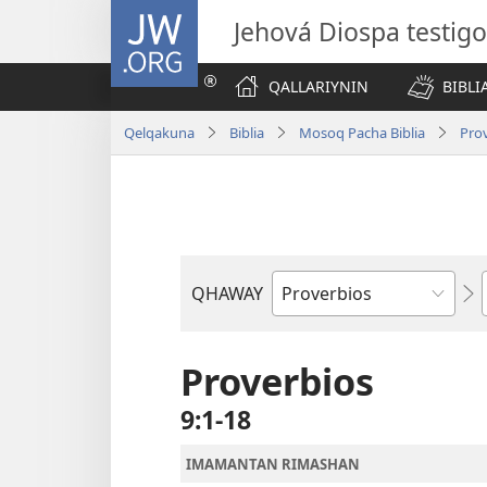
JW.ORG
Jehová Diospa testig
QALLARIYNIN
BIBL
Qelqakuna
Biblia
Mosoq Pacha Biblia
Pro
QHAWAY
Libro
de
la
Proverbios
Biblia
9:1-18
IMAMANTAN RIMASHAN