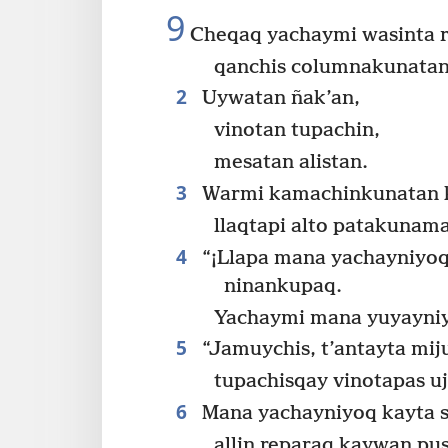
9
Cheqaq yachaymi wasinta 
qanchis columnakunata
2
Uywatan ñak’an,
vinotan tupachin,
mesatan alistan.
3
Warmi kamachinkunatan 
llaqtapi alto patakuna
4
“¡Llapa mana yachayniyoq
ninankupaq.
Yachaymi mana yuyayniy
5
“Jamuychis, t’antayta mij
tupachisqay vinotapas uj
6
Mana yachayniyoq kayta sa
allin reparaq kaywan pus