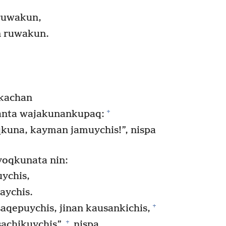
ruwakun,
n ruwakun.
kachan
+
manta wajakunankupaq:
kuna, kayman jamuychis!”, nispa
oqkunata nin:
uychis,
aychis.
+
qepuychis, jinan kausankichis,
+
achikuychis”,
nispa.