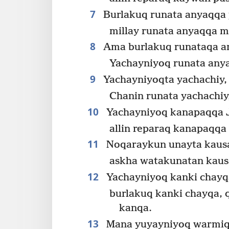
7
Burlakuq runata anyaqqa 
millay runata anyaqqa ma
8
Ama burlakuq runataqa an
Yachayniyoq runata any
9
Yachayniyoqta yachachiy,
Chanin runata yachachiy
10
Yachayniyoq kanapaqqa 
allin reparaq kanapaqqa 
11
Noqaraykun unayta kausa
askha watakunatan kaus
12
Yachayniyoq kanki chayqa
burlakuq kanki chayqa, 
kanqa.
13
Mana yuyayniyoq warmiqa 