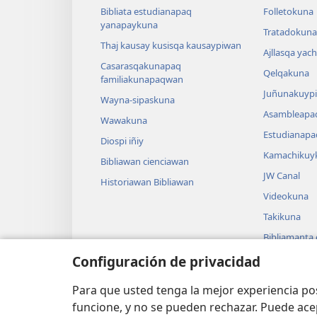
Bibliata estudianapaq
Folletokuna
yanapaykuna
Tratadokuna,
Thaj kausay kusisqa kausaypiwan
Ajllasqa yac
Casarasqakunapaq
Qelqakuna
familiakunapaqwan
Juñunakuypi
Wayna-sipaskuna
Asambleapa
Wawakuna
Estudianapa
Diospi iñiy
Kamachikuy
Bibliawan cienciawan
JW Canal
Historiawan Bibliawan
Videokuna
Takikuna
Bibliamanta
Bibliamanta
Configuración de privacidad
actuacionku
Para que usted tenga la mejor experiencia p
funcione, y no se pueden rechazar. Puede ace