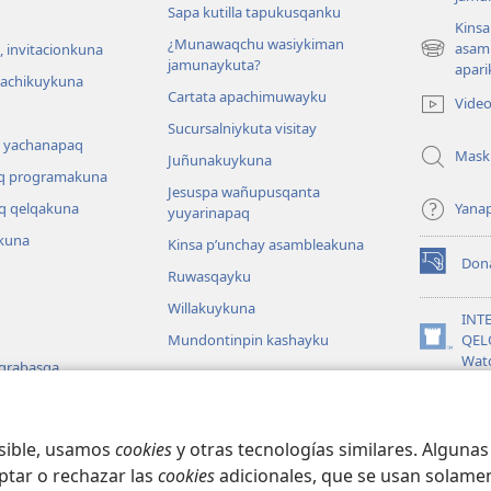
Sapa kutilla tapukusqanku
Kinsa
¿Munawaqchu wasiykiman
asam
 invitacionkuna
(abre
jamunaykuta?
apari
una
hachikuykuna
Cartata apachimuwayku
nueva
Vide
ventana)
Sucursalniykuta visitay
 yachanapaq
Mask
Juñunakuykuna
q programakuna
Jesuspa wañupusqanta
q qelqakuna
Yana
yuyarinapaq
kuna
Kinsa p’unchay asambleakuna
Don
(abre
Ruwasqayku
una
Willakuykuna
nueva
INT
ventana)
Mundontinpin kashayku
QEL
(abre
Wat
 grabasqa
una
nueva
JW L
 uyarinapaq
ventana)
na
osible, usamos
cookies
y otras tecnologías similares. Alguna
ptar o rechazar las
cookies
adicionales, que se usan solamen