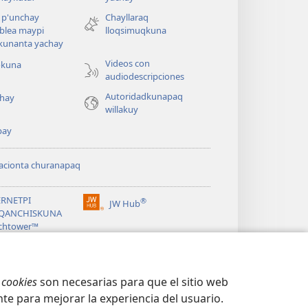
una
nueva
 p'unchay
Chayllaraq
ventana)
blea maypi
lloqsimuqkuna
kunanta yachay
Videos con
okuna
audiodescripciones
Autoridadkunapaq
hay
willakuy
pay
acionta churanapaq
ERNETPI
®
JW Hub
(abre
QANCHISKUNA
una
chtower™
nueva
®
ventana)
ibrary
s
cookies
son necesarias para que el sitio web
te para mejorar la experiencia del usuario.