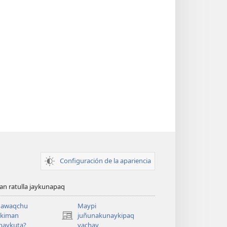
Configuración de la apariencia
n ratulla jaykunapaq
awaqchu
Maypi
ykiman
juñunakunaykipaq
(abre
naykuta?
yachay