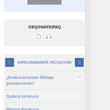
ORQONAYKIPAQ
Kaypi
Kaypin
qelqakunatan
grabasqa
copiawaq
qelqakunata
Mosoq
horqowaq
KAYKUNAMANTA YACHACHIN
Pacha
Mosoq
Kutiy
Qatimuq
Biblia
Pacha
Biblia
¿Imakunamantan Bibliapi
Mostrar
yachasunman?
más
Qallariy simikuna
Bibliapi librokuna