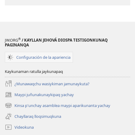
®
JW.ORG
/ KAYLLAN JEHOVÁ DIOSPA TESTIGONKUNAQ
PAGINANQA
Configuración de la apariencia
Kaykunaman ratulla jaykunapaq
¿Munawaqchu wasiykiman jamunaykuta?
Maypi juñunakunaykipaq yachay
(abre
una
Kinsa p'unchay asamblea maypi aparikunanta yachay
(abre
nueva
una
ventana)
Chayllaraq lloqsimuqkuna
nueva
ventana)
Videokuna