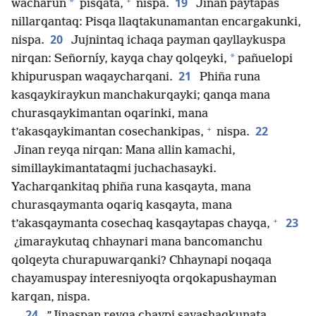
+
19
*
wacharun
pisqata,
nispa.
Jinan paytapas
nillarqantaq: Pisqa llaqtakunamantan encargakunki,
20
nispa.
Jujnintaq ichaqa payman qayllaykuspa
*
nirqan: Señorníy, kayqa chay qolqeyki,
pañuelopi
21
khipuruspan waqaycharqani.
Phiña runa
kasqaykiraykun manchakurqayki; qanqa mana
churasqaykimantan oqarinki, mana
+
22
t’akasqaykimantan cosechankipas,
nispa.
Jinan reyqa nirqan: Mana allin kamachi,
simillaykimantataqmi juchachasayki.
Yacharqankitaq phiña runa kasqayta, mana
churasqaymanta oqariq kasqayta, mana
+
23
t’akasqaymanta cosechaq kasqaytapas chayqa,
¿imaraykutaq chhaynari mana bancomanchu
qolqeyta churapuwarqanki? Chhaynapi noqaqa
chayamuspay interesniyoqta orqokapushayman
karqan, nispa.
24
”Jinaspan reyqa chaypi sayashaqkunata