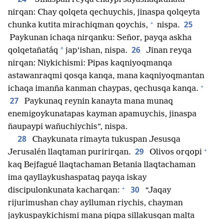
nirqan: Chay qolqeta qechuychis, jinaspa qolqeyta
+
25
chunka kutita mirachiqman qoychis,
nispa.
Paykunan ichaqa nirqanku: Señor, payqa askha
26
*
qolqetañatáq
jap’ishan, nispa.
Jinan reyqa
nirqan: Niykichismi: Pipas kaqniyoqmanqa
astawanraqmi qosqa kanqa, mana kaqniyoqmantan
+
ichaqa imanña kanman chaypas, qechusqa kanqa.
27
Paykunaq reynin kanayta mana munaq
enemigoykunatapas kayman apamuychis, jinaspa
ñaupaypi wañuchiychis”, nispa.
28
Chaykunata rimayta tukuspan Jesusqa
+
29
Jerusalén llaqtaman puririrqan.
Olivos orqopi
kaq Bejfagué llaqtachaman Betania llaqtachaman
ima qayllaykushaspataq payqa iskay
+
30
discipulonkunata kacharqan:
“Jaqay
rijurimushan chay aylluman riychis, chayman
jaykuspaykichismi mana piqpa sillakusqan malta