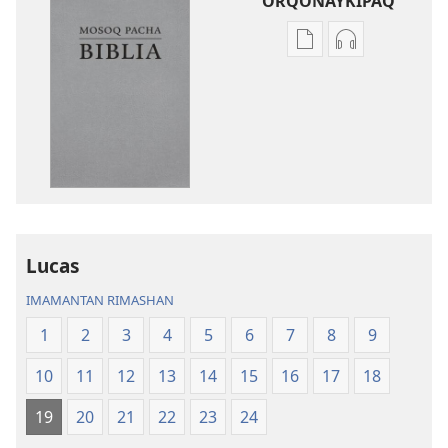
ORQONAYKIPAQ
Kaypi
Kaypin
qelqakunatan
grabasqa
copiawaq
qelqakunata
Mosoq
horqowaq
Pacha
Mosoq
Biblia
Pacha
Biblia
Lucas
IMAMANTAN RIMASHAN
1
2
3
4
5
6
7
8
9
10
11
12
13
14
15
16
17
18
19
20
21
22
23
24