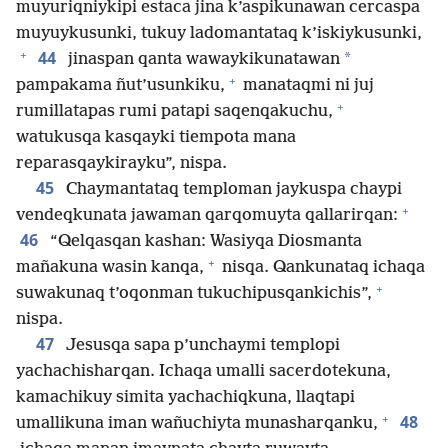
muyuriqniykipi estaca jina k’aspikunawan cercaspa
muyuykusunki, tukuy ladomantataq k’iskiykusunki,
+
44
*
jinaspan qanta wawaykikunatawan
+
pampakama ñut’usunkiku,
manataqmi ni juj
+
rumillatapas rumi patapi saqenqakuchu,
watukusqa kasqayki tiempota mana
reparasqaykirayku”, nispa.
45
Chaymantataq temploman jaykuspa chaypi
+
vendeqkunata jawaman qarqomuyta qallarirqan:
46
“Qelqasqan kashan: Wasiyqa Diosmanta
+
mañakuna wasin kanqa,
nisqa. Qankunataq ichaqa
+
suwakunaq t’oqonman tukuchipusqankichis”,
nispa.
47
Jesusqa sapa p’unchaymi templopi
yachachisharqan. Ichaqa umalli sacerdotekuna,
kamachikuy simita yachachiqkuna, llaqtapi
+
48
umallikuna iman wañuchiyta munasharqanku,