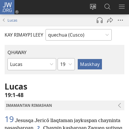
JW.ORG
Sutiykiwan
jaykuy
Direccionpi simi
JW.ORG
QH
(abre
akllay
nisqapi
ME
Lucas
una
maskhay
nueva
KAY RIMAYPI LEEY
ventana)
QHAWAY
Capítulo
Libro
de
la
Lucas
Biblia
19:1-48
IMAMANTAN RIMASHAN
19
Jesusqa Jericó llaqtaman jaykuspan chayninta
2
pasasharqan.
Chaypin kasharqan Zaqueo sutiyoq