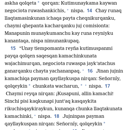
*
askha qolqeta
qorqan: Kutimunaykama kaywan
+
14
negociota ruwashankichis,
nispa.
Chay runaq
llaqtamasinkunan ichaqa payta cheqnikurqanku,
chaymi qhepanta kacharqanku juj comisionta:
Manapunin munaykumanchu kay runa reyniyku
kanantaqa, nispa nimunankupaq.
15
”Unay tiempomanta reyña kutimuspanmi
payqa qolqen saqesqan kamachinkunata
wajachimurqan, negociota ruwaspa jayk’atachus
+
16
ganarqanku chayta yachananpaq.
Jinan jujnin
kamachiqa payman qayllaykuspa nirqan: Señorníy,
+
17
*
*
qolqeykin
chunkata wacharun,
nispa.
Chaymi reyqa nirqan: ¡Kusapuni, allin kamachi!
Sinchi pisi kaqkunapi junt’aq kasqaykita
rikuchisqaykiraykun, kunanqa chunka llaqtakunata
+
18
kamachinki,
nispa.
Jujninpas payman
*
qayllaykuspan nirqan: Señorníy, qolqeykin