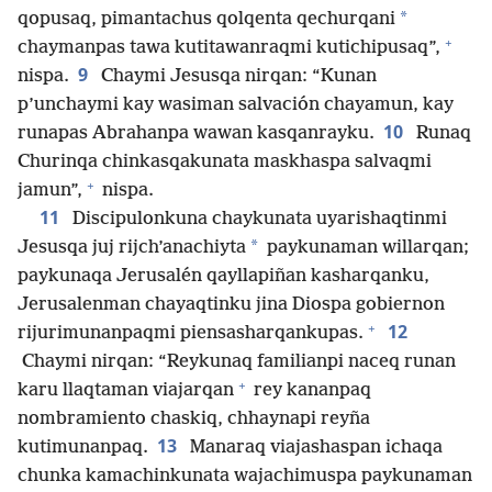
*
qopusaq, pimantachus qolqenta qechurqani
+
chaymanpas tawa kutitawanraqmi kutichipusaq”,
9
nispa.
Chaymi Jesusqa nirqan: “Kunan
p’unchaymi kay wasiman salvación chayamun, kay
10
runapas Abrahanpa wawan kasqanrayku.
Runaq
Churinqa chinkasqakunata maskhaspa salvaqmi
+
jamun”,
nispa.
11
Discipulonkuna chaykunata uyarishaqtinmi
*
Jesusqa juj rijch’anachiyta
paykunaman willarqan;
paykunaqa Jerusalén qayllapiñan kasharqanku,
Jerusalenman chayaqtinku jina Diospa gobiernon
+
12
rijurimunanpaqmi piensasharqankupas.
Chaymi nirqan: “Reykunaq familianpi naceq runan
+
karu llaqtaman viajarqan
rey kananpaq
nombramiento chaskiq, chhaynapi reyña
13
kutimunanpaq.
Manaraq viajashaspan ichaqa
chunka kamachinkunata wajachimuspa paykunaman