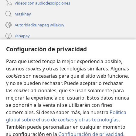
Videos con audiodescripciones
Maskhay
Autoridadkunapaq willakuy
Yanapay
Configuración de privacidad
Donacionta churanapaq
(abre
una
Para que usted tenga la mejor experiencia posible,
nueva
INTERNETPI QELQANCHISKUNA Watchtower™
usamos
cookies
y otras tecnologías similares. Algunas
(abre
ventana)
cookies
son necesarias para que el sitio web funcione,
una
®
JW Hub
nueva
y no se pueden rechazar. Puede aceptar o rechazar
(abre
ventana)
las
cookies
adicionales, que se usan solamente para
una
®
JW Library
nueva
mejorar la experiencia del usuario. Estos datos nunca
ventana)
se pondrán a la venta ni se utilizarán con fines
comerciales. Si desea saber más, lea nuestra
Política
global sobre el uso de
cookies
y otras tecnologías
.
También puede personalizar en cualquier momento
Copyright
© 2026 Watch Tower Bible and Tract Society of Pennsylvania.
IMATAN RUWAWAQ IMATAN MANA
|
DATOSKUNATA
su configuración en la
Configuración de privacidad
.