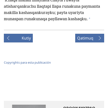
ichaqa manan imaynata chayta ruwayta
atisharqankuchu llaqtapi llapa runakuna paymanta
makilla kashasqankurayku; payta uyariyta
+
munaspan runakunaqa payllawan kashaqku.
Kutiy
Qatimuq
Copyrights para esta publicación