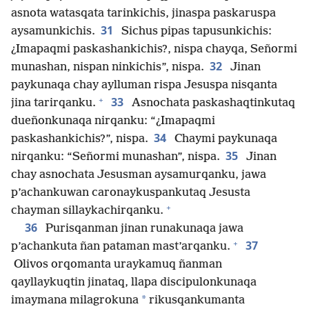
asnota watasqata tarinkichis, jinaspa paskaruspa
31
aysamunkichis.
Sichus pipas tapusunkichis:
¿Imapaqmi paskashankichis?, nispa chayqa, Señormi
32
munashan, nispan ninkichis”, nispa.
Jinan
paykunaqa chay aylluman rispa Jesuspa nisqanta
+
33
jina tarirqanku.
Asnochata paskashaqtinkutaq
dueñonkunaqa nirqanku: “¿Imapaqmi
34
paskashankichis?”, nispa.
Chaymi paykunaqa
35
nirqanku: “Señormi munashan”, nispa.
Jinan
chay asnochata Jesusman aysamurqanku, jawa
p’achankuwan caronaykuspankutaq Jesusta
+
chayman sillaykachirqanku.
36
Purisqanman jinan runakunaqa jawa
+
37
p’achankuta ñan pataman mast’arqanku.
Olivos orqomanta uraykamuq ñanman
qayllaykuqtin jinataq, llapa discipulonkunaqa
*
imaymana milagrokuna
rikusqankumanta