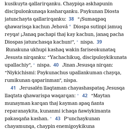
kusikuyta qallarirqanku. Chaypiqa askhapunin
discipulonkunaqa kasharqanku. Paykunan Diosta
38
jatunchayta qallarirqanku:
“¡Sumaqpaq
*
qhawarisqa kachun Jehová
Diospa sutinpi jamuq
reyqa! ¡Janaq pachapi thaj kay kachun, janaq pacha
+
39
Diospas jatunchasqa kachun!”,
nispa.
Runakuna ukhupi kashaq wakin fariseokunataq
Jesusta nirqanku: “Yachachikuq, discipuloykikunata
+
40
upallachiy”,
nispa.
Jinan Jesusqa nirqan:
“Niykichismi: Paykunachus upallankuman chayqa,
rumikunan qaparinman”, nispa.
41
Jerusalén llaqtaman chayashaspataq Jesusqa
+
42
llaqtata qhawarispa waqarqan:
“Maytan
munayman karqan thaj kayman apaq ñanta
reparanaykita, kunanmi ichaqa ñawiykimanta
+
43
pakasqaña kashan.
P’unchaykunan
chayamunqa, chaypin enemigoykikuna