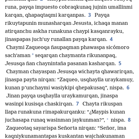
runa, payqa impuesto cobraqkunaq jujnin umallinmi
3
karqan, qhapaqtaqmi karqanpas.
Payqa
rikuytapunin munasharqan Jesusta, ichaqa manan
atirqanchu askha runakuna chaypi kasqanrayku,
4
jinaspapas juch’uy runallan payqa karqan.
Chaymi Zaqueoqa ñaupaqman phawaspa sicómoro
*
sach’aman
seqarqan chaymanta rikunanpaq,
5
Jesusqa ñan chaynintaña pasanan kasharqan.
Chayman chayaspan Jesusqa wichayta qhawarirqan,
jinaspa payta nirqan: “Zaqueo, usqhaylla uraykamuy,
6
kunan p’unchaymi wasiykipi qhepakusaq”, nispa.
Jinan payqa usqhaylla uraykamurqan, jinaspa
7
wasinpi kusisqa chaskirqan.
Chayta rikuspan
llapa runakuna rimapakurqanku: “¿Maypis kunan
+
8
juchasapa runaq wasinman jaykunman?”,
nispa.
Zaqueotaq sayarispa Señorta nirqan: “Señor, ima
kaqniykunamantapas kuskantan wajchakunaman