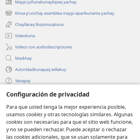
Maypi juñunakunaykipaq yachay
(abre
una
Kinsa p'unchay asamblea maypi aparikunanta yachay
(abre
nueva
una
ventana)
Chayllaraq lloqsimuqkuna
nueva
ventana)
Videokuna
Videos con audiodescripciones
Maskhay
Autoridadkunapaq willakuy
Yanapay
Configuración de privacidad
Donacionta churanapaq
(abre
una
Para que usted tenga la mejor experiencia posible,
nueva
INTERNETPI QELQANCHISKUNA Watchtower™
usamos
cookies
y otras tecnologías similares. Algunas
(abre
ventana)
cookies
son necesarias para que el sitio web funcione,
una
®
JW Hub
nueva
y no se pueden rechazar. Puede aceptar o rechazar
(abre
ventana)
las
cookies
adicionales, que se usan solamente para
una