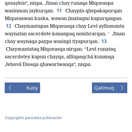
qosaykin”, nispa. Jinan chay runaqa Miqueaspa
11
wasinman jaykurqan.
Chaypin qhepakapurqan
Miqueaswan kuska, wawan jinataqmi kapurqanpas.
12
Chaymantapas Miqueasqa chay Leví ayllumanta
+
waynatan sacerdote kananpaq nombrarqan.
Jinan
13
chay waynaqa paypa wasinpi tiyapurqan.
Chaymantataq Miqueasqa nirqan: “Leví runataq
sacerdotey kapun chayqa, allinpaqchá kunanqa
Jehová Diosqa qhawariwanqa”, nispa.
Kutiy
Qatimuq
Copyrights para esta publicación