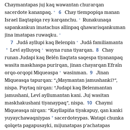
Chaymantapas juj kaq wawantan churarqan
+
6
sacerdote kananpaq.
Chay tiempopiqa manan
+
Israel llaqtapiqa rey karqanchu.
Runakunaqa
sapankankun imatachus allinpaq qhawarisqankuman
+
jina imatapas ruwaqku.
+
7
Judá ayllupi kaq Belenpin
Judá familiamanta
+
8
*
Leví aylluyoq
wayna runa tiyarqan.
Chay
runan Judapi kaq Belén llaqtata saqespa tiyananpaq
wasita maskhaspa purirqan, jinan chayarqan Efraín
+
9
orqo-orqopi Miqueaspa
wasinman.
Jinan
Miqueasqa tapurqan: “¿Maymantan jamushanki?”,
nispa. Paytaq nirqan: “Judapi kaq Belenmantan
jamushani, Leví ayllumantan kani. Juj wasitan
10
maskhakushani tiyanaypaq”, nispa.
Chaymi
Miqueasqa nirqan: “Kayllapiña tiyakapuy, qan kanki
*
yuyaychawaqniypas
sacerdoteypas. Watapi chunka
qolqeta pagapusayki, mijunatapas p’achatapas