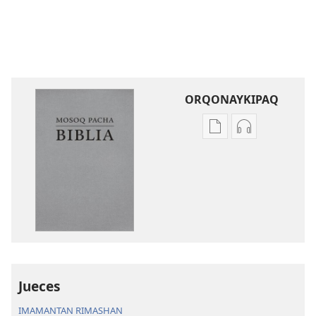
ORQONAYKIPAQ
Kaypi
Kaypin
qelqakunatan
grabasqa
copiawaq
qelqakunata
Mosoq
horqowaq
Pacha
Mosoq
Biblia
Pacha
Biblia
Jueces
IMAMANTAN RIMASHAN