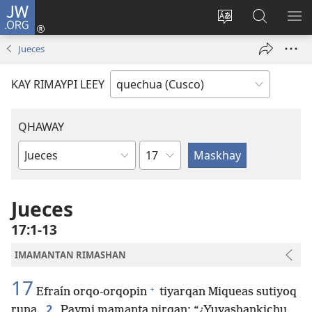
JW.ORG
Sutiykiwan
jaykuy
Direccionpi simi
JW.ORG
QH
(abre
akllay
nisqapi
ME
Jueces
una
maskhay
nueva
KAY RIMAYPI LEEY
ventana)
QHAWAY
Capítulo
Libro
de
la
Jueces
Biblia
17:1-13
IMAMANTAN RIMASHAN
17
+
Efraín orqo-orqopin
tiyarqan Miqueas sutiyoq
2
runa.
Paymi mamanta nirqan: “¿Yuyashankichu