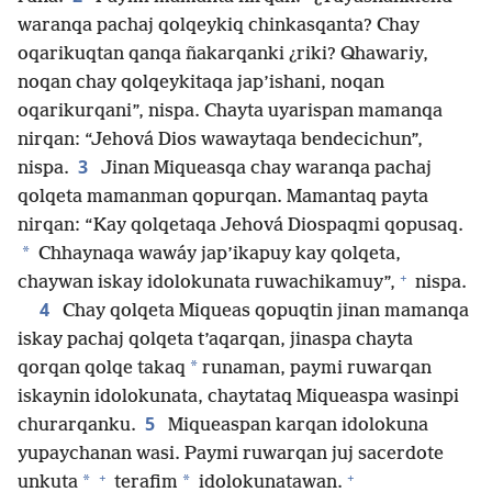
waranqa pachaj qolqeykiq chinkasqanta? Chay
oqarikuqtan qanqa ñakarqanki ¿riki? Qhawariy,
noqan chay qolqeykitaqa jap’ishani, noqan
oqarikurqani”, nispa. Chayta uyarispan mamanqa
nirqan: “Jehová Dios wawaytaqa bendecichun”,
3
nispa.
Jinan Miqueasqa chay waranqa pachaj
qolqeta mamanman qopurqan. Mamantaq payta
nirqan: “Kay qolqetaqa Jehová Diospaqmi qopusaq.
*
Chhaynaqa wawáy jap’ikapuy kay qolqeta,
+
chaywan iskay idolokunata ruwachikamuy”,
nispa.
4
Chay qolqeta Miqueas qopuqtin jinan mamanqa
iskay pachaj qolqeta t’aqarqan, jinaspa chayta
*
qorqan qolqe takaq
runaman, paymi ruwarqan
iskaynin idolokunata, chaytataq Miqueaspa wasinpi
5
churarqanku.
Miqueaspan karqan idolokuna
yupaychanan wasi. Paymi ruwarqan juj sacerdote
+
+
*
*
unkuta
terafim
idolokunatawan.