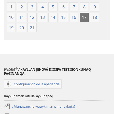
1
2
3
4
5
6
7
8
9
10
11
12
13
14
15
16
17
18
19
20
21
®
JW.ORG
/ KAYLLAN JEHOVÁ DIOSPA TESTIGONKUNAQ
PAGINANQA
Configuración de la apariencia
Kaykunaman ratulla jaykunapaq
¿Munawaqchu wasiykiman jamunaykuta?