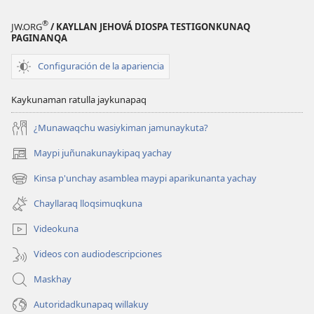
®
JW.ORG
/ KAYLLAN JEHOVÁ DIOSPA TESTIGONKUNAQ
PAGINANQA
Configuración de la apariencia
Kaykunaman ratulla jaykunapaq
¿Munawaqchu wasiykiman jamunaykuta?
Maypi juñunakunaykipaq yachay
(abre
una
Kinsa p'unchay asamblea maypi aparikunanta yachay
(abre
nueva
una
ventana)
Chayllaraq lloqsimuqkuna
nueva
ventana)
Videokuna
Videos con audiodescripciones
Maskhay
Autoridadkunapaq willakuy