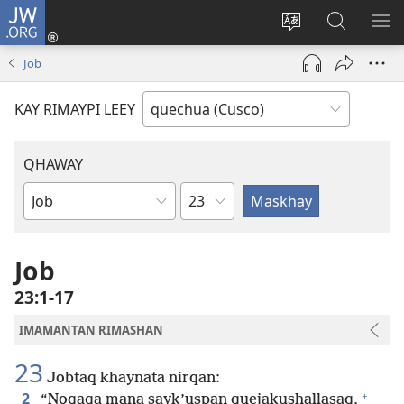
JW.ORG
Sutiykiwan
jaykuy
Direccionpi simi
JW.ORG
QH
(abre
akllay
nisqapi
ME
Job
una
maskhay
nueva
KAY RIMAYPI LEEY
ventana)
QHAWAY
Capítulo
Libro
de
la
Job
Biblia
23:1-17
IMAMANTAN RIMASHAN
23
Jobtaq khaynata nirqan:
+
2
“Noqaqa mana sayk’uspan quejakushallasaq,