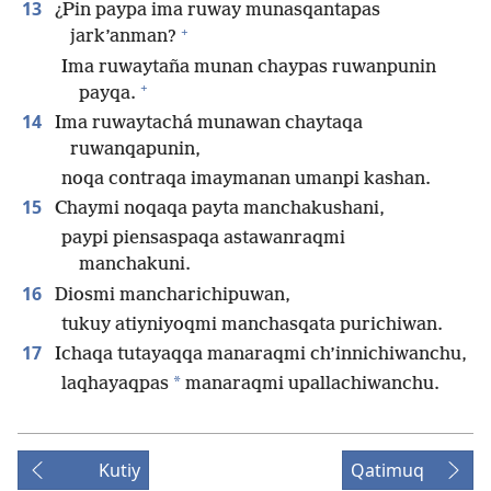
13
¿Pin paypa ima ruway munasqantapas
+
jark’anman?
Ima ruwaytaña munan chaypas ruwanpunin
+
payqa.
14
Ima ruwaytachá munawan chaytaqa
ruwanqapunin,
noqa contraqa imaymanan umanpi kashan.
15
Chaymi noqaqa payta manchakushani,
paypi piensaspaqa astawanraqmi
manchakuni.
16
Diosmi mancharichipuwan,
tukuy atiyniyoqmi manchasqata purichiwan.
17
Ichaqa tutayaqqa manaraqmi ch’innichiwanchu,
*
laqhayaqpas
manaraqmi upallachiwanchu.
Kutiy
Qatimuq