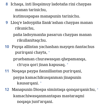
8
Ichaqa, inti lloqsimuy ladotaña rini chaypas
manan tarinichu,
kutimuspapas manapunin tarinichu.
9
Lloq’e ladoypiña llank’ashan chaypas manan
rikunichu,
paña ladoymanña pasarun chaypas manan
rikullanitaqchu.
10
Payqa allintan yachashan mayqen ñantachus
+
purirqani chayta,
pruebaman churawasqan qhepamanqa,
+
ch’uya qori jinan kapusaq.
11
Noqaqa paypa ñannillantan purirqani,
paypa kamachikusqanman jinapunin
+
kausarqani.
+
12
Manapunin Diospa simintaqa qonqarqanichu,
kamachiwasqanmantapas mastaraqmi
noqaqa junt’arqani.