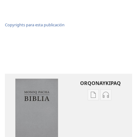
Copyrights para esta publicación
ORQONAYKIPAQ
Kaypi
Kaypin
qelqakunatan
grabasqa
copiawaq
qelqakunata
Mosoq
horqowaq
Pacha
Mosoq
Biblia
Pacha