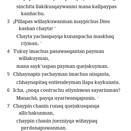
sinchita llakikusqaywanmi mana kallpaypas
kanñachu.
3
¡Pillapas willaykuwanman maypichus Dios
+
kashan chayta!
Chayta yachaspayqa kunanpacha maskhaq
+
riyman.
4
Tukuy imachus pasawasqantan payman
willakuyman,
mana sayk’uspan payman quejakuyman.
5
Chhaynapin yachayman imachus nisqanta,
chhaynapitaq entiendeyman llapa kaykunata.
6
Icha, ¿noqa contrachu atiyninwan sayarinman?
+
Manachá, payqa uyariwanqapunin.
7
Chaypin chanin runaq quejakusqanqa
allichakunman,
chaypin chanin juezniyqa wiñaypaq
perdonapuwanman.