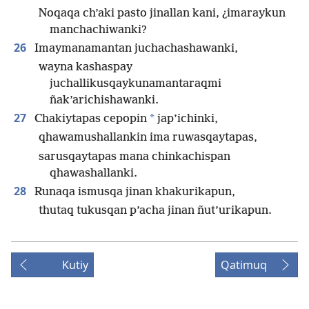
Noqaqa ch’aki pasto jinallan kani, ¿imaraykun
manchachiwanki?
26
Imaymanamantan juchachashawanki,
wayna kashaspay
juchallikusqaykunamantaraqmi
ñak’arichishawanki.
27
*
Chakiytapas cepopin
jap’ichinki,
qhawamushallankin ima ruwasqaytapas,
sarusqaytapas mana chinkachispan
qhawashallanki.
28
Runaqa ismusqa jinan khakurikapun,
thutaq tukusqan p’acha jinan ñut’urikapun.
Kutiy
Qatimuq