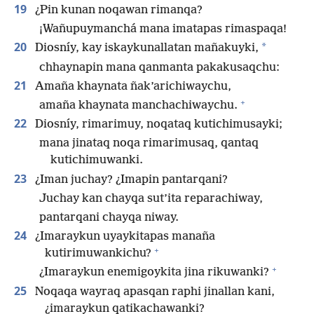
19
¿Pin kunan noqawan rimanqa?
¡Wañupuymanchá mana imatapas rimaspaqa!
20
*
Diosníy, kay iskaykunallatan mañakuyki,
chhaynapin mana qanmanta pakakusaqchu:
21
Amaña khaynata ñak’arichiwaychu,
+
amaña khaynata manchachiwaychu.
22
Diosníy, rimarimuy, noqataq kutichimusayki;
mana jinataq noqa rimarimusaq, qantaq
kutichimuwanki.
23
¿Iman juchay? ¿Imapin pantarqani?
Juchay kan chayqa sut’ita reparachiway,
pantarqani chayqa niway.
24
¿Imaraykun uyaykitapas manaña
+
kutirimuwankichu?
+
¿Imaraykun enemigoykita jina rikuwanki?
25
Noqaqa wayraq apasqan raphi jinallan kani,
¿imaraykun qatikachawanki?