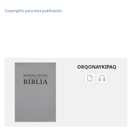
Copyrights para esta publicación
ORQONAYKIPAQ
Kaypi
Kaypin
qelqakunatan
grabasqa
copiawaq
qelqakunata
Mosoq
horqowaq
Pacha
Mosoq
Biblia
Pacha
Biblia