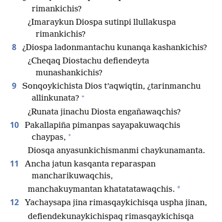
rimankichis?
¿Imaraykun Diospa sutinpi llullakuspa
rimankichis?
8
¿Diospa ladonmantachu kunanqa kashankichis?
¿Cheqaq Diostachu defiendeyta
munashankichis?
9
Sonqoykichista Dios t’aqwiqtin, ¿tarinmanchu
+
allinkunata?
¿Runata jinachu Diosta engañawaqchis?
10
Pakallapiña pimanpas sayapakuwaqchis
+
chaypas,
Diosqa anyasunkichismanmi chaykunamanta.
11
Ancha jatun kasqanta reparaspan
mancharikuwaqchis,
*
manchakuymantan khatatatawaqchis.
12
Yachaysapa jina rimasqaykichisqa uspha jinan,
defiendekunaykichispaq rimasqaykichisqa