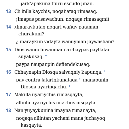
jark’apakuna t’uru escudo jinan.
13
Ch’inlla kaychis, noqañataq rimasaq.
¡Imapas pasawachun, noqaqa rimasaqmi!
14
¿Imaraykutaq noqari wañuy pataman
churakuni?
¿Imaraykun vidayta wañuyman jaywashani?
15
Dios wañuchiwanmanña chaypas payllatan
+
suyakusaq,
paypa ñaupanpin defiendekusaq.
+
16
Chhaynapin Diosqa salvaqniy kapunqa,
*
pay contra jatariqkunataqa
manapunin
+
Diosqa uyarinqachu.
17
Makilla uyariychis rimasqayta,
allinta uyariychis imachus nisqayta.
18
Ñan yuyaykuniña imayna rimanayta,
noqaqa allintan yachani mana juchayoq
kasqayta.