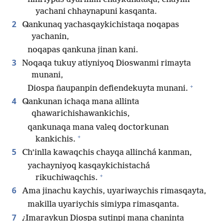
yachani chhaynapuni kasqanta.
2
Qankunaq yachasqaykichistaqa noqapas
yachanin,
noqapas qankuna jinan kani.
3
Noqaqa tukuy atiyniyoq Dioswanmi rimayta
munani,
+
Diospa ñaupanpin defiendekuyta munani.
4
Qankunan ichaqa mana allinta
qhawarichishawankichis,
qankunaqa mana valeq doctorkunan
+
kankichis.
5
Ch’inlla kawaqchis chayqa allinchá kanman,
yachayniyoq kasqaykichistachá
+
rikuchiwaqchis.
6
Ama jinachu kaychis, uyariwaychis rimasqayta,
makilla uyariychis simiypa rimasqanta.
7
¿Imaraykun Diospa sutinpi mana chaninta