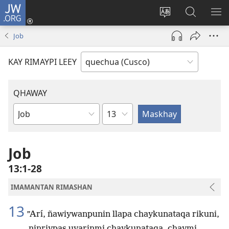
JW.ORG
Sutiykiwan
jaykuy
Direccionpi simi
JW.ORG
QH
(abre
akllay
nisqapi
ME
Job
una
maskhay
nueva
KAY RIMAYPI LEEY
ventana)
QHAWAY
Capítulo
Libro
de
la
Job
Biblia
13:1-28
IMAMANTAN RIMASHAN
13
”Arí, ñawiywanpunin llapa chaykunataqa rikuni,
ninriypas uyarinmi chaykunataqa, chaymi