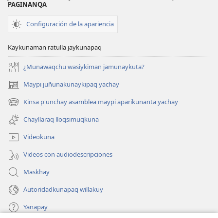
PAGINANQA
Configuración de la apariencia
Kaykunaman ratulla jaykunapaq
¿Munawaqchu wasiykiman jamunaykuta?
Maypi juñunakunaykipaq yachay
(abre
una
Kinsa p'unchay asamblea maypi aparikunanta yachay
(abre
nueva
una
ventana)
Chayllaraq lloqsimuqkuna
nueva
ventana)
Videokuna
Videos con audiodescripciones
Maskhay
Autoridadkunapaq willakuy
Yanapay