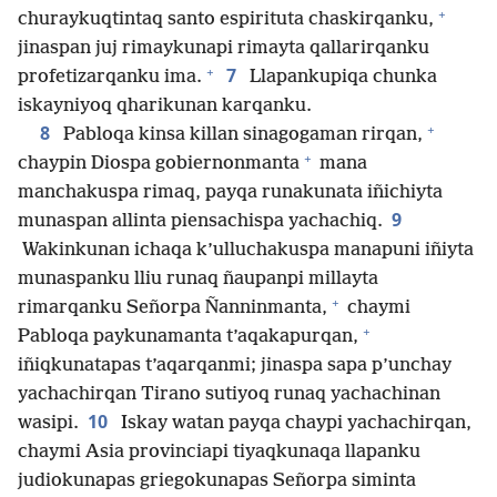
+
churaykuqtintaq santo espirituta chaskirqanku,
jinaspan juj rimaykunapi rimayta qallarirqanku
+
7
profetizarqanku ima.
Llapankupiqa chunka
iskayniyoq qharikunan karqanku.
+
8
Pabloqa kinsa killan sinagogaman rirqan,
+
chaypin Diospa gobiernonmanta
mana
manchakuspa rimaq, payqa runakunata iñichiyta
9
munaspan allinta piensachispa yachachiq.
Wakinkunan ichaqa k’ulluchakuspa manapuni iñiyta
munaspanku lliu runaq ñaupanpi millayta
+
rimarqanku Señorpa Ñanninmanta,
chaymi
+
Pabloqa paykunamanta t’aqakapurqan,
iñiqkunatapas t’aqarqanmi; jinaspa sapa p’unchay
yachachirqan Tirano sutiyoq runaq yachachinan
10
wasipi.
Iskay watan payqa chaypi yachachirqan,
chaymi Asia provinciapi tiyaqkunaqa llapanku
judiokunapas griegokunapas Señorpa siminta