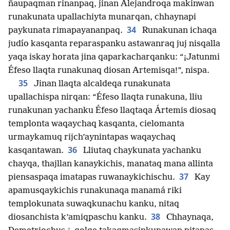
ñaupaqman rinanpaq, jinan Alejandroqa makinwan
runakunata upallachiyta munarqan, chhaynapi
34
paykunata rimapayananpaq.
Runakunan ichaqa
judío kasqanta reparaspanku astawanraq juj nisqalla
yaqa iskay horata jina qaparkacharqanku: “¡Jatunmi
Éfeso llaqta runakunaq diosan Artemisqa!”, nispa.
35
Jinan llaqta alcaldeqa runakunata
upallachispa nirqan: “Éfeso llaqta runakuna, lliu
runakunan yachanku Éfeso llaqtaqa Ártemis diosaq
templonta waqaychaq kasqanta, cielomanta
urmaykamuq rijch’aynintapas waqaychaq
36
kasqantawan.
Lliutaq chaykunata yachanku
chayqa, thajllan kanaykichis, manataq mana allinta
37
piensaspaqa imatapas ruwanaykichischu.
Kay
apamusqaykichis runakunaqa manamá riki
templokunata suwaqkunachu kanku, nitaq
38
diosanchista k’amiqpaschu kanku.
Chhaynaqa,
+