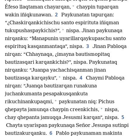
+
Éfeso llaqtaman chayarqan,
chaypin tuparqan
2
wakin iñiqkunawan.
Paykunatan tapurqan:
“¿Chaskirqankichischu santo espirituta iñiqman
+
tukupushaspaykichis?”,
nispa. Jinan paykunaqa
nirqanku: “Manapunin uyarillarqaykupaschu santo
3
espirituq kasqanmantaqa”, nispa.
Jinan Pabloqa
nirqan: “Chhaynaqa, ¿imayna bautismopitaq
bautizasqari karqankichis?”, nispa. Paykunataq
nirqanku: “Juanpa yachachisqanman jinan
+
4
bautizasqa karqayku”,
nispa.
Chaymi Pabloqa
nirqan: “Juanqa bautizarqan runakuna
juchankumanta pesapakusqankuta
+
rikuchinankupaqmi,
paykunatan niq: Pichus
+
qhepayta jamunqa chaypin creenkichis,
nispa,
5
chay qhepanta jamuqqa Jesusmi karqan”, nispa.
Chayta uyarispan paykunaqa Señor Jesuspa sutinpi
6
bautizakurqanku.
Pablo paykunaman makinta