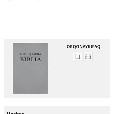
ORQONAYKIPAQ
Kaypi
Kaypin
qelqakunatan
grabasqa
copiawaq
qelqakunata
Mosoq
horqowaq
Pacha
Mosoq
Biblia
Pacha
Biblia
Hechos