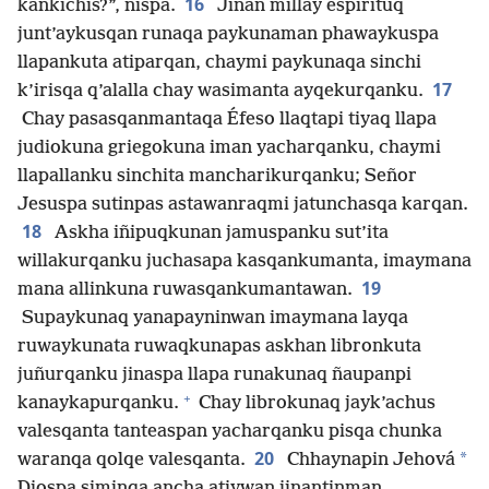
16
kankichis?”, nispa.
Jinan millay espirituq
junt’aykusqan runaqa paykunaman phawaykuspa
llapankuta atiparqan, chaymi paykunaqa sinchi
17
k’irisqa q’alalla chay wasimanta ayqekurqanku.
Chay pasasqanmantaqa Éfeso llaqtapi tiyaq llapa
judiokuna griegokuna iman yacharqanku, chaymi
llapallanku sinchita mancharikurqanku; Señor
Jesuspa sutinpas astawanraqmi jatunchasqa karqan.
18
Askha iñipuqkunan jamuspanku sut’ita
willakurqanku juchasapa kasqankumanta, imaymana
19
mana allinkuna ruwasqankumantawan.
Supaykunaq yanapayninwan imaymana layqa
ruwaykunata ruwaqkunapas askhan libronkuta
juñurqanku jinaspa llapa runakunaq ñaupanpi
+
kanaykapurqanku.
Chay librokunaq jayk’achus
valesqanta tanteaspan yacharqanku pisqa chunka
20
*
waranqa qolqe valesqanta.
Chhaynapin Jehová
Diospa siminqa ancha atiywan jinantinman