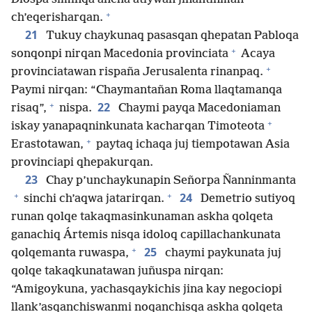
+
ch’eqerisharqan.
21
Tukuy chaykunaq pasasqan qhepatan Pabloqa
+
sonqonpi nirqan Macedonia provinciata
Acaya
+
provinciatawan rispaña Jerusalenta rinanpaq.
Paymi nirqan: “Chaymantañan Roma llaqtamanqa
+
22
risaq”,
nispa.
Chaymi payqa Macedoniaman
+
iskay yanapaqninkunata kacharqan Timoteota
+
Erastotawan,
paytaq ichaqa juj tiempotawan Asia
provinciapi qhepakurqan.
23
Chay p’unchaykunapin Señorpa Ñanninmanta
+
+
24
sinchi ch’aqwa jatarirqan.
Demetrio sutiyoq
runan qolqe takaqmasinkunaman askha qolqeta
ganachiq Ártemis nisqa idoloq capillachankunata
+
25
qolqemanta ruwaspa,
chaymi paykunata juj
qolqe takaqkunatawan juñuspa nirqan:
“Amigoykuna, yachasqaykichis jina kay negociopi
llank’asqanchiswanmi noqanchisqa askha qolqeta