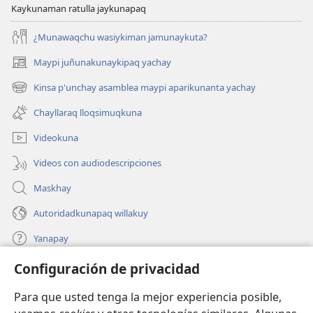
Kaykunaman ratulla jaykunapaq
¿Munawaqchu wasiykiman jamunaykuta?
Maypi juñunakunaykipaq yachay
(abre
una
Kinsa p'unchay asamblea maypi aparikunanta yachay
(abre
nueva
una
ventana)
Chayllaraq lloqsimuqkuna
nueva
ventana)
Videokuna
Videos con audiodescripciones
Maskhay
Autoridadkunapaq willakuy
Yanapay
Configuración de privacidad
Donacionta churanapaq
(abre
una
Para que usted tenga la mejor experiencia posible,
nueva
INTERNETPI QELQANCHISKUNA Watchtower™