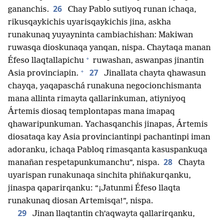
26
gananchis.
Chay Pablo sutiyoq runan ichaqa,
rikusqaykichis uyarisqaykichis jina, askha
runakunaq yuyayninta cambiachishan: Makiwan
ruwasqa dioskunaqa yanqan, nispa. Chaytaqa manan
+
Éfeso llaqtallapichu
ruwashan, aswanpas jinantin
+
27
Asia provinciapin.
Jinallata chayta qhawasun
chayqa, yaqapaschá runakuna negocionchismanta
mana allinta rimayta qallarinkuman, atiyniyoq
Ártemis diosaq templontapas mana imapaq
qhawaripunkuman. Yachasqanchis jinapas, Ártemis
diosataqa kay Asia provinciantinpi pachantinpi iman
adoranku, ichaqa Pabloq rimasqanta kasuspankuqa
28
manañan respetapunkumanchu”, nispa.
Chayta
uyarispan runakunaqa sinchita phiñakurqanku,
jinaspa qaparirqanku: “¡Jatunmi Éfeso llaqta
runakunaq diosan Artemisqa!”, nispa.
29
Jinan llaqtantin ch’aqwayta qallarirqanku,