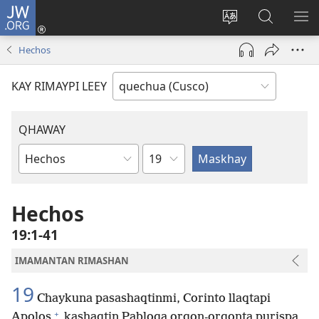
JW.ORG
Sutiykiwan
jaykuy
Direccionpi simi
JW.ORG
QH
(abre
akllay
nisqapi
ME
Hechos
una
maskhay
nueva
KAY RIMAYPI LEEY
ventana)
QHAWAY
Capítulo
Libro
de
la
Hechos
Biblia
19:1-41
IMAMANTAN RIMASHAN
19
Chaykuna pasashaqtinmi, Corinto llaqtapi
+
Apolos
kashaqtin Pabloqa orqon-orqonta purispa