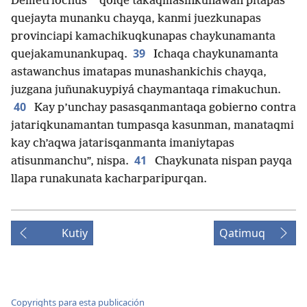
Demetriochus
qolqe takaqmasinkunawan pitapas
quejayta munanku chayqa, kanmi juezkunapas
provinciapi kamachikuqkunapas chaykunamanta
39
quejakamunankupaq.
Ichaqa chaykunamanta
astawanchus imatapas munashankichis chayqa,
juzgana juñunakuypiyá chaymantaqa rimakuchun.
40
Kay p’unchay pasasqanmantaqa gobierno contra
jatariqkunamantan tumpasqa kasunman, manataqmi
kay ch’aqwa jatarisqanmanta imaniytapas
41
atisunmanchu”, nispa.
Chaykunata nispan payqa
llapa runakunata kacharparipurqan.
Kutiy
Qatimuq
Copyrights para esta publicación