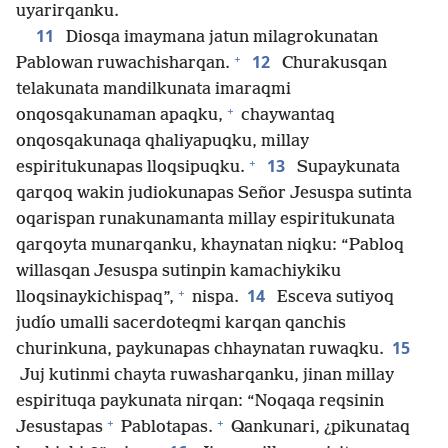
uyarirqanku.
11
Diosqa imaymana jatun milagrokunatan
+
12
Pablowan ruwachisharqan.
Churakusqan
telakunata mandilkunata imaraqmi
+
onqosqakunaman apaqku,
chaywantaq
onqosqakunaqa qhaliyapuqku, millay
+
13
espiritukunapas lloqsipuqku.
Supaykunata
qarqoq wakin judiokunapas Señor Jesuspa sutinta
oqarispan runakunamanta millay espiritukunata
qarqoyta munarqanku, khaynatan niqku: “Pabloq
willasqan Jesuspa sutinpin kamachiykiku
+
14
lloqsinaykichispaq”,
nispa.
Esceva sutiyoq
judío umalli sacerdoteqmi karqan qanchis
15
churinkuna, paykunapas chhaynatan ruwaqku.
Juj kutinmi chayta ruwasharqanku, jinan millay
espirituqa paykunata nirqan: “Noqaqa reqsinin
+
+
Jesustapas
Pablotapas.
Qankunari, ¿pikunataq