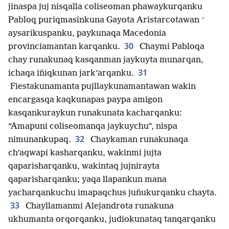
jinaspa juj nisqalla coliseoman phawaykurqanku
+
Pabloq puriqmasinkuna Gayota Aristarcotawan
aysarikuspanku, paykunaqa Macedonia
30
provinciamantan karqanku.
Chaymi Pabloqa
chay runakunaq kasqanman jaykuyta munarqan,
31
ichaqa iñiqkunan jark’arqanku.
Fiestakunamanta pujllaykunamantawan wakin
encargasqa kaqkunapas paypa amigon
kasqankuraykun runakunata kacharqanku:
“Amapuni coliseomanqa jaykuychu”, nispa
32
nimunankupaq.
Chaykaman runakunaqa
ch’aqwapi kasharqanku, wakinmi jujta
qaparisharqanku, wakintaq jujnirayta
qaparisharqanku; yaqa llapankun mana
yacharqankuchu imapaqchus juñukurqanku chayta.
33
Chayllamanmi Alejandrota runakuna
ukhumanta orqorqanku, judiokunataq tanqarqanku