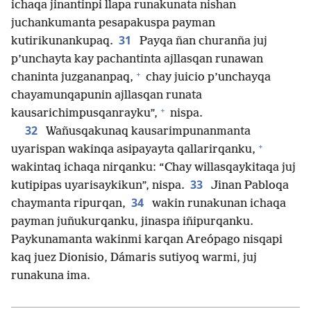
ichaqa jinantinpi llapa runakunata nishan
juchankumanta pesapakuspa payman
31
kutirikunankupaq.
Payqa ñan churanña juj
p’unchayta kay pachantinta ajllasqan runawan
+
chaninta juzgananpaq,
chay juicio p’unchayqa
chayamunqapunin ajllasqan runata
+
kausarichimpusqanrayku”,
nispa.
32
Wañusqakunaq kausarimpunanmanta
+
uyarispan wakinqa asipayayta qallarirqanku,
wakintaq ichaqa nirqanku: “Chay willasqaykitaqa juj
33
kutipipas uyarisaykikun”, nispa.
Jinan Pabloqa
34
chaymanta ripurqan,
wakin runakunan ichaqa
payman juñukurqanku, jinaspa iñipurqanku.
Paykunamanta wakinmi karqan Areópago nisqapi
kaq juez Dionisio, Dámaris sutiyoq warmi, juj
runakuna ima.