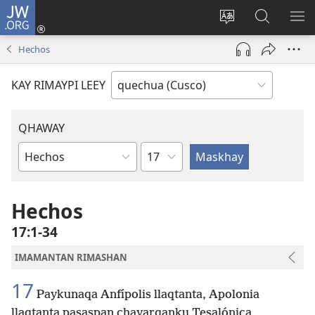
JW.ORG
Sutiykiwan
jaykuy
Direccionpi simi
JW.ORG
QH
(abre
akllay
nisqapi
ME
Hechos
una
maskhay
nueva
KAY RIMAYPI LEEY
ventana)
QHAWAY
Capítulo
Libro
de
la
Hechos
Biblia
17:1-34
IMAMANTAN RIMASHAN
17
Paykunaqa Anfípolis llaqtanta, Apolonia
llaqtanta pasaspan chayarqanku Tesalónica