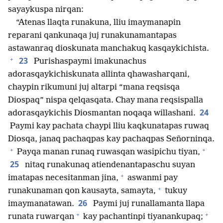
sayaykuspa nirqan:
“Atenas llaqta runakuna, lliu imaymanapin
reparani qankunaqa juj runakunamantapas
astawanraq dioskunata manchakuq kasqaykichista.
+
23
Purishaspaymi imakunachus
adorasqaykichiskunata allinta qhawasharqani,
chaypin rikumuni juj altarpi “mana reqsisqa
Diospaq” nispa qelqasqata. Chay mana reqsispalla
24
adorasqaykichis Diosmantan noqaqa willashani.
Paymi kay pachata chaypi lliu kaqkunatapas ruwaq
Diosqa, janaq pachaqpas kay pachaqpas Señorninqa.
+
+
Payqa manan runaq ruwasqan wasipichu tiyan,
25
nitaq runakunaq atiendenantapaschu suyan
+
imatapas necesitanman jina,
aswanmi pay
+
runakunaman qon kausayta, samayta,
tukuy
26
imaymanatawan.
Paymi juj runallamanta llapa
+
+
runata ruwarqan
kay pachantinpi tiyanankupaq;