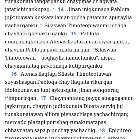
runakunata tanqarqanku chaypipas ch’aqwata
+
14
jatarichinankupaq.
Jinan iñiqkunaqa Pablota
jujkunawan kuskata lamar-qocha pataman apuraylla
+
kacharqanku;
Silaswan Timoteopiwanmi ichaqa
15
chayllapi qhepakurqanku.
Pablota
compañaqkunaqa Atenas llaqtakaman riysirqanku,
chaypin Pabloqa paykunata nirqan: “Silaswan
+
Timoteowan
usqhaylla jamuchunku”, nispa,
chaymantataq paykunaqa kutipurqanku.
16
Atenas llaqtapi Silasta Timoteotawan
suyashaspan Pabloqa chay llaqtata rikurqan
idolokunawan junt’aykusqata, jinan sonqonraq
17
t’impurirqan.
Chaymantataq payqa sinagogaman
jaykurqan, chaypin judiokunata Diosta serviq juj
runakunatawan allinta piensachispa yachachirqan;
mercado plazapi purishaq runakunatapas
18
chhaynatan sapa p’unchay yachachiq.
Epicúreo
*
t’aqamanta wakin yachayniyoqkunawan
estoico