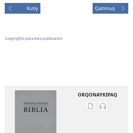
Kutiy
Qatimuq
Copyrights para esta publicación
ORQONAYKIPAQ
Kaypi
Kaypin
qelqakunatan
grabasqa
copiawaq
qelqakunata
Mosoq
horqowaq