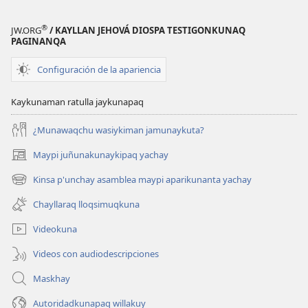
®
JW.ORG
/ KAYLLAN JEHOVÁ DIOSPA TESTIGONKUNAQ
PAGINANQA
Configuración de la apariencia
Kaykunaman ratulla jaykunapaq
¿Munawaqchu wasiykiman jamunaykuta?
Maypi juñunakunaykipaq yachay
(abre
una
Kinsa p'unchay asamblea maypi aparikunanta yachay
(abre
nueva
una
ventana)
Chayllaraq lloqsimuqkuna
nueva
ventana)
Videokuna
Videos con audiodescripciones
Maskhay
Autoridadkunapaq willakuy