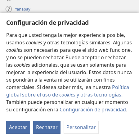
Yanapay
Configuración de privacidad
Donacionta churanapaq
(abre
una
Para que usted tenga la mejor experiencia posible,
nueva
INTERNETPI QELQANCHISKUNA Watchtower™
usamos
cookies
y otras tecnologías similares. Algunas
(abre
ventana)
cookies
son necesarias para que el sitio web funcione,
una
®
JW Hub
nueva
y no se pueden rechazar. Puede aceptar o rechazar
(abre
ventana)
las
cookies
adicionales, que se usan solamente para
una
®
JW Library
nueva
mejorar la experiencia del usuario. Estos datos nunca
ventana)
se pondrán a la venta ni se utilizarán con fines
comerciales. Si desea saber más, lea nuestra
Política
global sobre el uso de
cookies
y otras tecnologías
.
También puede personalizar en cualquier momento
Copyright
© 2026 Watch Tower Bible and Tract Society of Pennsylvania.
IMATAN RUWAWAQ IMATAN MANA
|
DATOSKUNATA
su configuración en la
Configuración de privacidad
.
Mo
WAQAYCHASQAYKUMANTA
|
CONFIGURACIÓN DE PRIVACIDAD
ín
Aceptar
Rechazar
Personalizar