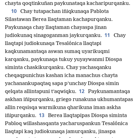
chayta qoqtinkuñan paykunataqa kacharipurqanku.
10
Chay tutapachan iñiqkunaqa Pablota
Silastawan Berea llaqtaman kachapurqanku.
Paykunaqa chay llaqtaman chayaspa jinan
11
judiokunaq sinagoganman jaykurqanku.
Chay
llaqtapi judiokunaqa Tesalónica llaqtapi
kaqkunamantaqa aswan sumaq uyarikuqmi
karqanku, paykunaqa tukuy yuyaywanmi Diospa
siminta chaskikurqanku. Chay yachasqanku
cheqaqpunichus kashan icha manachus chayta
yachanankupaqtaq sapa p’unchay Diospa simin
12
qelqata allintapuni t’aqwiqku.
Paykunamantaqa
askhan iñipurqanku, griego runakuna ukhumantapas
allin reqsisqa warmikuna qharikuna iman askha
13
iñipurqanku.
Berea llaqtapipas Diospa siminta
Pabloq willashasqanta yacharuspankun Tesalónica
llaqtapi kaq judiokunaqa jamurqanku, jinaspa