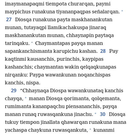
imaymanapaqmi tiempota churarqan, paymi
+
maypichus runakuna tiyananpaqpas señalarqan.
27
Diosqa runakuna payta maskhanankutan
munan, tutayaqpi llamikachakuspa jinaraq
maskhanankutan munan, chhaynapin paytaqa
+
tarinqaku.
Chaymantapas payqa manan
28
sapankanchismanta karupichu kashan.
Pay
kaqtinmi kausanchis, purinchis, kaypipas
kashanchis; chaymantan wakin qelqaqkunapas
nirqanku: Paypa wawankunan noqanchispas
kanchis, nispa.
29
”Chhaynaqa Diospa wawankunataq kanchis
+
chayqa,
manan Diosqa qorimanta, qolqemanta,
rumimanta kananpaqchu piensananchis, payqa
+
30
manan runaq ruwasqankuna jinachu.
Diosqa
tukuy tiempon jinallata qhawarqan runakuna mana
+
yachaspa chaykuna ruwasqankuta,
kunanmi