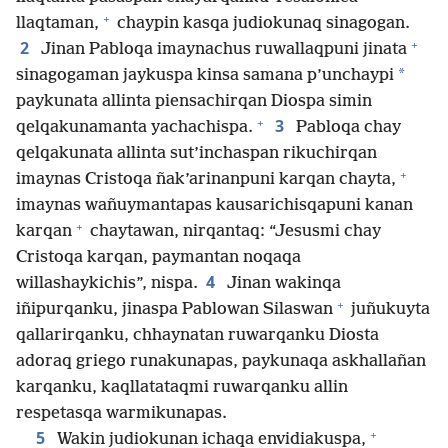
+
llaqtaman,
chaypin kasqa judiokunaq sinagogan.
+
2
Jinan Pabloqa imaynachus ruwallaqpuni jinata
*
sinagogaman jaykuspa kinsa samana p’unchaypi
paykunata allinta piensachirqan Diospa simin
+
3
qelqakunamanta yachachispa.
Pabloqa chay
qelqakunata allinta sut’inchaspan rikuchirqan
+
imaynas Cristoqa ñak’arinanpuni karqan chayta,
imaynas wañuymantapas kausarichisqapuni kanan
+
karqan
chaytawan, nirqantaq: “Jesusmi chay
Cristoqa karqan, paymantan noqaqa
4
willashaykichis”, nispa.
Jinan wakinqa
+
iñipurqanku, jinaspa Pablowan Silaswan
juñukuyta
qallarirqanku, chhaynatan ruwarqanku Diosta
adoraq griego runakunapas, paykunaqa askhallañan
karqanku, kaqllatataqmi ruwarqanku allin
respetasqa warmikunapas.
+
5
Wakin judiokunan ichaqa envidiakuspa,