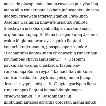
mercado plazapi mana imata ruwaspa puriykachaq
mana allin runakunata askhata juñurqanku, jinaspa
llaqtapi ch’aqwata jatarichirqanku. Paykunan
Jasonpa wasinman phawaykuspanku Pablota
Silastawan maskharqanku llapa runakunaman
6
orqomunankupaq.
Mana tarispankutaq Jasonta
wakin iñiqkunatawan aysarqanku llaqtapi
kamachikuqkunaman, jinaspa qaparirqanku:
“Pachantinpi llaqtakunata ch’aqwachiq runakunan
+
7
kaymanpas chayaramusqaku,
Jasonmi
paykunata wasinpi chaskisqa. Llapan kay
*
runakunaqa Roma reypa
kamachikuyninkuna
contran kashanku, paykunaq nisqanman jinaqa
+
8
Jesussi reyqa”,
nispa.
Chayta uyarispan llapa
runakunapas llaqtapi kamachikuqkunapas
9
*
ch’aqwarqanku.
Jasonmanta juj
iñiqkunamantapas garantía qolqetan mañarqanku,