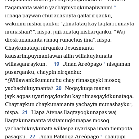
*
t’aqamanta wakin yachayniyoqkunapiwanmi
ichaqa paywan churanakuyta qallarirqanku,
wakinmi nisharqanku: “¿Imatataq kay laqlari rimayta
munashan?”, nispa, jujkunataq nisharqanku: “Waj
dioskunamanta rimaq runachus jina”, nispa.
Chaykunataqa nirqanku Jesusmanta
kausarimpuymantawan allin willakuykunata
+
19
*
willasqanraykun.
Jinan Areópago
nisqaman
pusarqanku, chaypin nirqanku:
“¿Willawankikumanchu chay rimasqayki mosoq
20
yachachikuymanta?
Noqaykuqa manan
jayk’aqpas uyarirqaykuchu kay rimasqaykikunataqa.
Chayraykun chaykunamanta yachayta munashayku”,
21
nispa.
Llapa Atenas llaqtayoqkunapas waj
llaqtakunamanta visitamuqkunapas mosoq
yachachikuykunata willaspa uyarispa iman tiempota
+
22
pasaqku.
Jinan Pabloqa Areópago
chaupipi