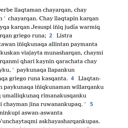
rbe llaqtaman chayarqan, chay
+
n
chayarqan. Chay llaqtapin karqan
yqa karqan Jesuspi iñiq judía warmiq
2
rqan griego runa;
Listra
tawan iñiqkunaqa allintan paymanta
kuskan viajayta munasharqan, chaymi
rqanmi qhari kaynin qarachata chay
+
yku,
paykunaqa llapankun
4
qa griego runa kasqanta.
Llaqtan-
an paykunaqa iñiqkunaman willarqanku
q umalliqkunaq rimanakusqanku
5
+
i chayman jina ruwanankupaq.
yninkupi aswan-aswanta
p’unchaytaqmi askhayasharqankupas.