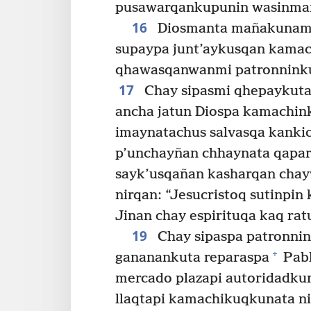
pusawarqankupunin wasinma
16
Diosmanta mañakunama
supaypa junt’aykusqan kamac
qhawasqanwanmi patronninku
17
Chay sipasmi qhepaykuta
ancha jatun Diospa kamachin
imaynatachus salvasqa kankich
p’unchayñan chhaynata qapa
sayk’usqañan kasharqan chayw
nirqan: “Jesucristoq sutinpin
Jinan chay espirituqa kaq rat
19
Chay sipaspa patronni
+
gananankuta reparaspa
Pabl
mercado plazapi autoridadk
llaqtapi kamachikuqkunata ni