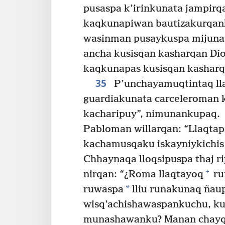
pusaspa k’irinkunata jampirqa
kaqkunapiwan bautizakurqan
wasinman pusaykuspa mijuna
ancha kusisqan kasharqan Dio
kaqkunapas kusisqan kashar
35
P’unchayamuqtintaq ll
guardiakunata carceleroman 
kacharipuy”, nimunankupaq.
Pabloman willarqan: “Llaqta
kachamusqaku iskayniykichis 
Chhaynaqa lloqsipuspa thaj ri
+
nirqan: “¿Roma llaqtayoq
ru
*
ruwaspa
lliu runakunaq ñau
wisq’achishawaspankuchu, ku
munashawanku? Manan chayqa