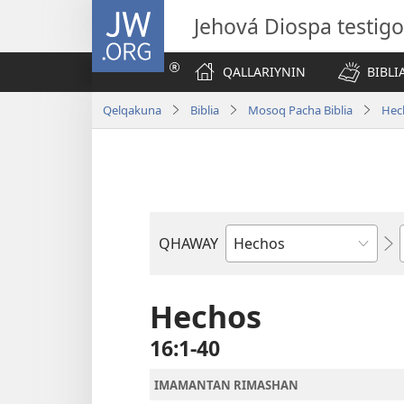
JW.ORG
Jehová Diospa testig
QALLARIYNIN
BIBL
Qelqakuna
Biblia
Mosoq Pacha Biblia
Hec
QHAWAY
Libro
de
la
Hechos
Biblia
16:1-40
IMAMANTAN RIMASHAN