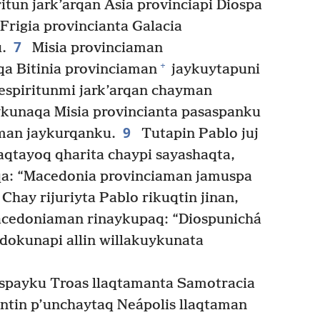
tun jark’arqan Asia provinciapi Diospa
Frigia provincianta Galacia
7
.
Misia provinciaman
+
a Bitinia provinciaman
jaykuytapuni
espiritunmi jark’arqan chayman
unaqa Misia provincianta pasaspanku
9
aman jaykurqanku.
Tutapin Pablo juj
laqtayoq qharita chaypi sayashaqta,
qa: “Macedonia provinciaman jamuspa
Chay rijuriyta Pablo rikuqtin jinan,
acedoniaman rinaykupaq: “Diospunichá
dokunapi allin willakuykunata
payku Troas llaqtamanta Samotracia
ntin p’unchaytaq Neápolis llaqtaman