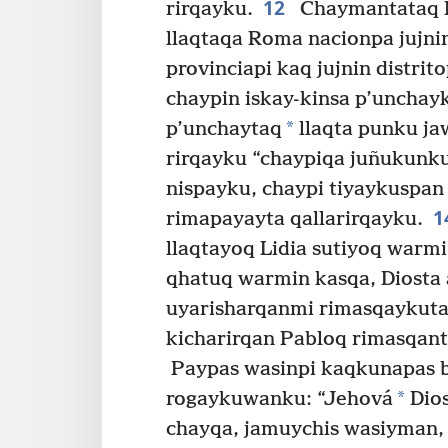
12
rirqayku.
Chaymantataq F
llaqtaqa Roma nacionpa jujni
provinciapi kaq jujnin distrit
chaypin iskay-kinsa p’uncha
*
p’unchaytaq
llaqta punku j
rirqayku “chaypiqa juñukun
nispayku, chaypi tiyaykuspa
1
rimapayayta qallarirqayku.
llaqtayoq Lidia sutiyoq warmi
qhatuq warmin kasqa, Diosta
uyarisharqanmi rimasqaykuta
kicharirqan Pabloq rimasqan
Paypas wasinpi kaqkunapas b
*
rogaykuwanku: “Jehová
Dios
chayqa, jamuychis wasiyman, 