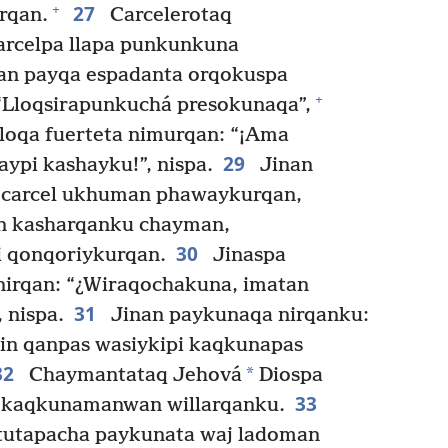
27
+
rqan.
Carcelerotaq
arcelpa llapa punkunkuna
nan payqa espadanta orqokuspa
+
Lloqsirapunkuchá presokunaqa”,
oqa fuerteta nimurqan: “¡Ama
29
ypi kashayku!”, nispa.
Jinan
 carcel ukhuman phawaykurqan,
n kasharqanku chayman,
30
 qonqoriykurqan.
Jinaspa
irqan: “¿Wiraqochakuna, imatan
31
 nispa.
Jinan paykunaqa nirqanku:
pin qanpas wasiykipi kaqkunapas
32
*
Chaymantataq Jehová
Diospa
33
a kaqkunamanwan willarqanku.
 tutapacha paykunata waj ladoman