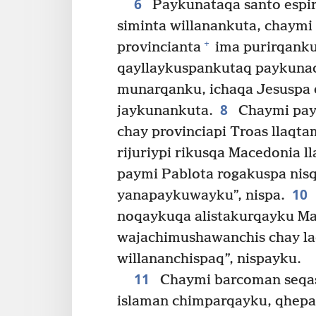
6
Paykunataqa santo espiri
siminta willanankuta, chaymi 
+
provincianta
ima purirqanku
qayllaykuspankutaq paykunaq
munarqanku, ichaqa Jesuspa 
8
jaykunankuta.
Chaymi payk
chay provinciapi Troas llaqt
rijuriypi rikusqa Macedonia l
paymi Pablota rogakuspa nis
10
yanapaykuwayku”, nispa.
noqaykuqa alistakurqayku M
wajachimushawanchis chay la
willananchispaq”, nispayku.
11
Chaymi barcoman seqas
islaman chimparqayku, qhepa