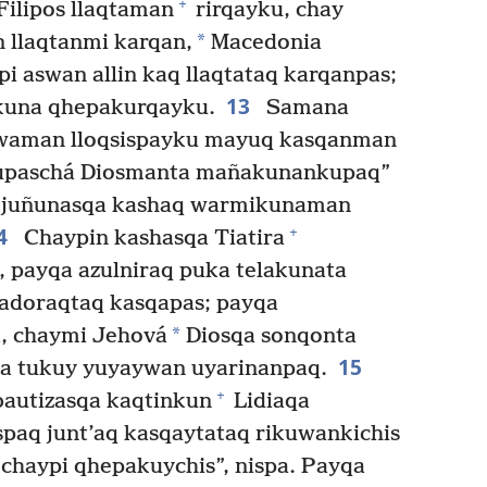
+
ilipos llaqtaman
rirqayku, chay
*
n llaqtanmi karqan,
Macedonia
opi aswan allin kaq llaqtataq karqanpas;
13
ykuna qhepakurqayku.
Samana
awaman lloqsispayku mayuq kasqanman
kupaschá Diosmanta mañakunankupaq”
n juñunasqa kashaq warmikunaman
4
+
Chaypin kashasqa Tiatira
, payqa azulniraq puka telakunata
 adoraqtaq kasqapas; payqa
*
, chaymi Jehová
Diosqa sonqonta
15
ta tukuy yuyaywan uyarinanpaq.
+
autizasqa kaqtinkun
Lidiaqa
paq junt’aq kasqaytataq rikuwankichis
chaypi qhepakuychis”, nispa. Payqa