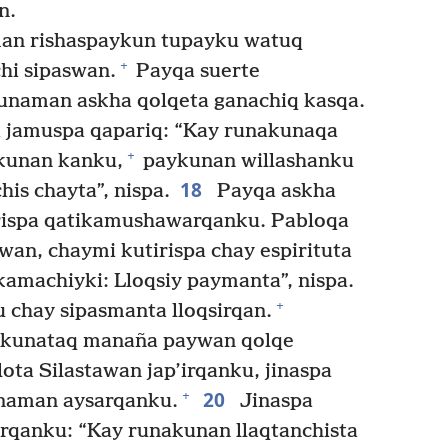
n.
n rishaspaykun tupayku watuq
+
hi sipaswan.
Payqa suerte
naman askha qolqeta ganachiq kasqa.
 jamuspa qapariq: “Kay runakunaqa
+
kunan kanku,
paykunan willashanku
18
is chayta”, nispa.
Payqa askha
rispa qatikamushawarqanku. Pabloqa
an, chaymi kutirispa chay espirituta
 kamachiyki: Lloqsiy paymanta”, nispa.
+
u chay sipasmanta lloqsirqan.
nkunataq manaña paywan qolqe
ota Silastawan jap’irqanku, jinaspa
20
+
unaman aysarqanku.
Jinaspa
rqanku: “Kay runakunan llaqtanchista