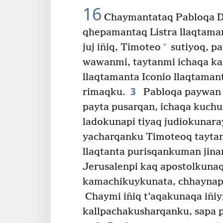
16
Chaymantataq Pabloqa De
qhepamantaq Listra llaqtama
+
juj iñiq, Timoteo
sutiyoq, pa
wawanmi, taytanmi ichaqa ka
llaqtamanta Iconio llaqtaman
3
rimaqku.
Pabloqa paywan 
payta pusarqan, ichaqa kuchu
ladokunapi tiyaq judiokunara
yacharqanku Timoteoq taytan
llaqtanta purisqankuman jin
Jerusalenpi kaq apostolkuna
kamachikuykunata, chhaynap
Chaymi iñiq t’aqakunaqa iñi
kallpachakusharqanku, sapa 