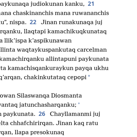
21
aykunaqa judiokunan kanku,
ana chaskinanchis mana ruwananchis
22
”, nispa.
Jinan runakunaqa juj
rirqanku, llaqtapi kamachikuqkunataq
 llik’ispa k’aspikunawan
allinta waqtaykuspankutaq carcelman
 kamachirqanku allintapuni paykunata
ta kamachisqankuraykun payqa ukhu
*
q’arqan, chakinkutataq cepopi
blowan Silaswanqa Diosmanta
+
antaq jatunchasharqanku;
26
n paykunata.
Chayllamanmi juj
elta chhafchirirqan. Jinan kaq ratu
qan, llapa presokunaq