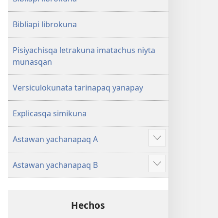
Bibliapi librokuna
Pisiyachisqa letrakuna imatachus niyta
munasqan
Versiculokunata tarinapaq yanapay
Explicasqa simikuna
Astawan yachanapaq A
Mostrar
más
Astawan yachanapaq B
Mostrar
más
Hechos