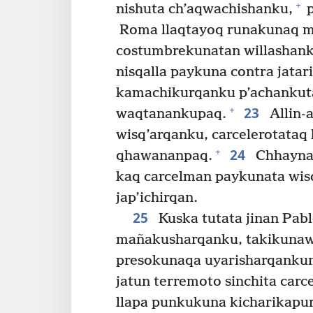
+
nishuta ch’aqwachishanku,
p
Roma llaqtayoq runakunaq m
costumbrekunatan willashanku
nisqalla paykuna contra jata
kamachikurqanku p’achankuta
23
+
waqtanankupaq.
Allin-
wisq’arqanku, carcelerotataq
24
+
qhawananpaq.
Chhayna
kaq carcelman paykunata wis
jap’ichirqan.
25
Kuska tutata jinan Pa
mañakusharqanku, takikunaw
presokunaqa uyarisharqanku
jatun terremoto sinchita carc
llapa punkukuna kicharikapur