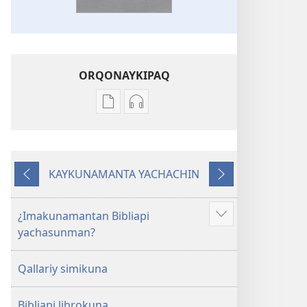
ORQONAYKIPAQ
Kaypi
Kaypin
qelqakunatan
grabasqa
copiawaq
qelqakunata
Mosoq
horqowaq
KAYKUNAMANTA YACHACHIN
Pacha
Mosoq
Kutiy
Qatimuq
Biblia
Pacha
Biblia
¿Imakunamantan Bibliapi
Mostrar
yachasunman?
más
Qallariy simikuna
Bibliapi librokuna