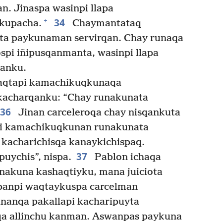
n. Jinaspa wasinpi llapa
34
+
kupacha.
Chaymantataq
ta paykunaman servirqan. Chay runaqa
spi iñipusqanmanta, wasinpi llapa
qanku.
aqtapi kamachikuqkunaqa
kacharqanku: “Chay runakunata
36
Jinan carceleroqa chay nisqankuta
pi kamachikuqkunan runakunata
kacharichisqa kanaykichispaq.
37
puychis”, nispa.
Pablon ichaqa
nakuna kashaqtiyku, mana juiciota
panpi waqtaykuspa carcelman
nanqa pakallapi kacharipuyta
 allinchu kanman. Aswanpas paykuna