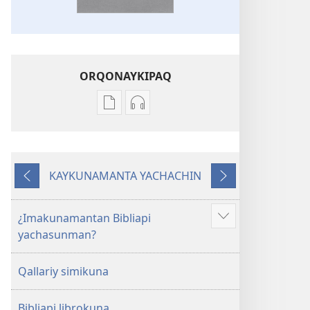
ORQONAYKIPAQ
Kaypi
Kaypin
qelqakunatan
grabasqa
copiawaq
qelqakunata
Mosoq
horqowaq
KAYKUNAMANTA YACHACHIN
Pacha
Mosoq
Kutiy
Qatimuq
Biblia
Pacha
Biblia
¿Imakunamantan Bibliapi
Mostrar
yachasunman?
más
Qallariy simikuna
Bibliapi librokuna