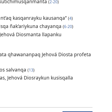
 kutichimusqanmanta
(
2-​20
)
unt’aq kasqanrayku kausanqa”
(
4
)
sqa ñak’ariykuna chayanqa
(
6-20
)
 Jehová Diosmanta llapanku
lata qhawananpaq Jehová Diosta profeta
ios salvanqa
(
13
)
as, Jehová Diosraykun kusisqalla