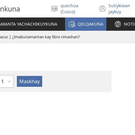
quechua
Sutiykiwan
onkuna
Simita
(abre
(Cusco)
jaykuy
akllay
una
nueva
IAMANTA YACHACHIKUYKUNA
QELQAKUNA
NOTI
ventan
acuc | ¿Imakunamantan kay libro rimashan?
Capítulo