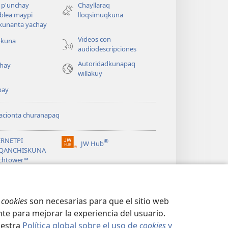
nueva
 p'unchay
Chayllaraq
ventana)
blea maypi
lloqsimuqkuna
kunanta yachay
Videos con
okuna
audiodescripciones
Autoridadkunapaq
hay
willakuy
pay
acionta churanapaq
ERNETPI
®
JW Hub
(abre
QANCHISKUNA
una
chtower™
nueva
®
ventana)
ibrary
s
cookies
son necesarias para que el sitio web
te para mejorar la experiencia del usuario.
uestra
Política global sobre el uso de
cookies
y