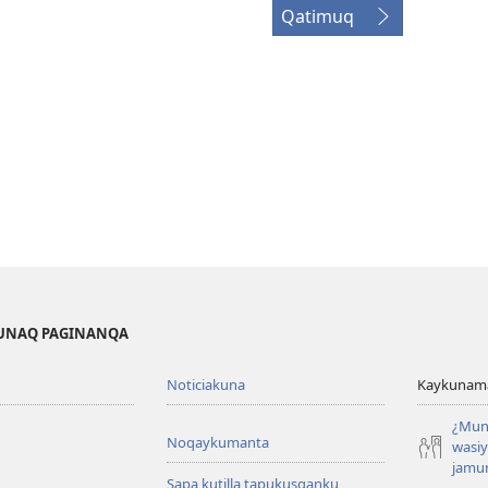
Qatimuq
KUNAQ PAGINANQA
Noticiakuna
Kaykunama
¿Mun
Noqaykumanta
wasi
jamu
Sapa kutilla tapukusqanku