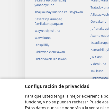
Bibliata estudianapaq
Folletokuna
yanapaykuna
Tratadokuna,
Thaj kausay kusisqa kausaypiwan
Ajllasqa yac
Casarasqakunapaq
Qelqakuna
familiakunapaqwan
Juñunakuypi
Wayna-sipaskuna
Asambleapa
Wawakuna
Estudianapa
Diospi iñiy
Kamachikuy
Bibliawan cienciawan
JW Canal
Historiawan Bibliawan
Videokuna
Takikuna
Bibliamanta
Bibliamanta
Configuración de privacidad
actuacionku
Para que usted tenga la mejor experiencia p
funcione, y no se pueden rechazar. Puede ace
Estos datos nunca se pondrán a la venta ni se