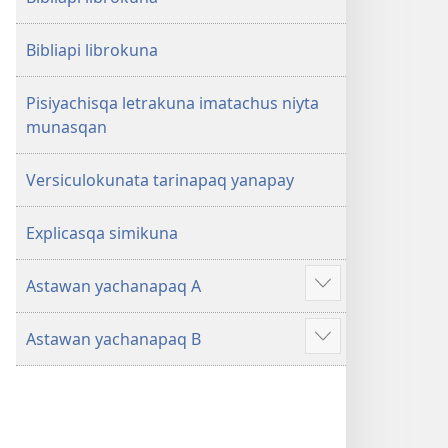
Bibliapi librokuna
Pisiyachisqa letrakuna imatachus niyta
munasqan
Versiculokunata tarinapaq yanapay
Explicasqa simikuna
Astawan yachanapaq A
Mostrar
más
Astawan yachanapaq B
Mostrar
más