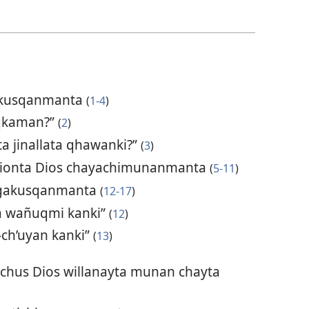
akusqanmanta
(
1-4
)
aqkaman?”
(
2
)
a jinallata qhawanki?”
(
3
)
cionta Dios chayachimunanmanta
(
5-11
)
rogakusqanmanta
(
12-17
)
na wañuqmi kanki”
(
12
)
-ch’uyan kanki”
(
13
)
achus Dios willanayta munan chayta