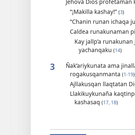
Jehová Dios profetaman
“¡Makilla kashay!”
(
3
)
“Chanin runan ichaqa j
Caldea runakunaman pi
Kay jallp’a runakunan
yachanqaku
(
14
)
3
Ñak’ariykunata ama jinal
rogakusqanmanta
(
1-19
)
Ajllakusqan llaqtatan D
Llakikuykunaña kaqtinp
kashasaq
(
17, 18
)