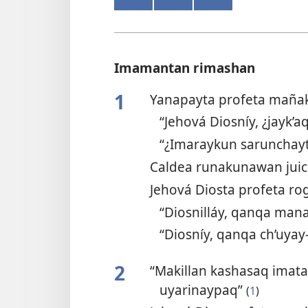
Imamantan rimashan
1
Yanapayta profeta mañ
“Jehová Diosníy, ¿jayk’
“¿Imaraykun sarunchayt
Caldea runakunawan jui
Jehová Diosta profeta 
“Diosnilláy, qanqa ma
“Diosníy, qanqa ch’uyay
2
“Makillan kashasaq imat
uyarinaypaq”
(
1
)