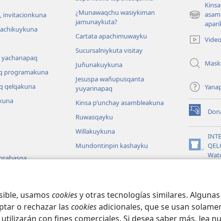
Kinsa
¿Munawaqchu wasiykiman
asam
 invitacionkuna
(abre
jamunaykuta?
apari
una
hachikuykuna
Cartata apachimuwayku
nueva
Vide
ventana)
Sucursalniykuta visitay
 yachanapaq
Mask
Juñunakuykuna
q programakuna
Jesuspa wañupusqanta
q qelqakuna
Yana
yuyarinapaq
kuna
Kinsa p’unchay asambleakuna
Don
(abre
Ruwasqayku
una
Willakuykuna
nueva
INT
ventana)
Mundontinpin kashayku
QEL
(abre
Wat
 grabasqa
una
nueva
JW L
 uyarinapaq
ventana)
na
osible, usamos
cookies
y otras tecnologías similares. Alguna
ptar o rechazar las
cookies
adicionales, que se usan solamen
 utilizarán con fines comerciales. Si desea saber más, lea n