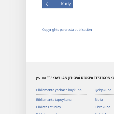
Kutiy
Copyrights para esta publicación
®
JW.ORG
/ KAYLLAN JEHOVÁ DIOSPA TESTIGON
Bibliamanta yachachikuykuna
Qelqakuna
Bibliamanta tapuykuna
Biblia
Bibliata Estudiay
Librokuna