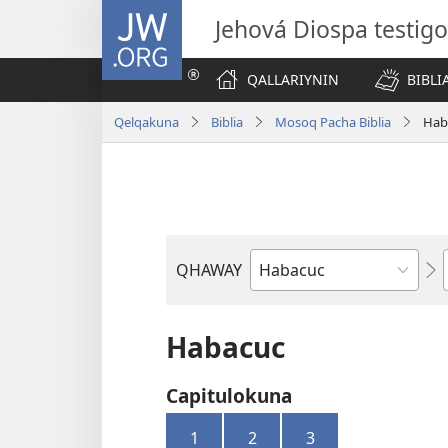
JW.ORG
Jehová Diospa testig
QALLARIYNIN
BIBL
Qelqakuna
Biblia
Mosoq Pacha Biblia
Hab
QHAWAY
Libro
de
la
Habacuc
Biblia
Capitulokuna
1
2
3