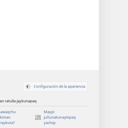
Configuración de la apariencia
n ratulla jaykunapaq
awaqchu
Maypi
ykiman
juñunakunaykipaq
(abre
naykuta?
yachay
una