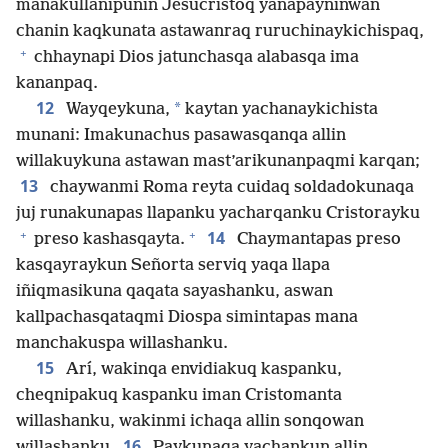
mañakullanipunin Jesucristoq yanapayninwan
chanin kaqkunata astawanraq ruruchinaykichispaq,
+
chhaynapi Dios jatunchasqa alabasqa ima
kananpaq.
12
*
Wayqeykuna,
kaytan yachanaykichista
munani: Imakunachus pasawasqanqa allin
willakuykuna astawan mast’arikunanpaqmi karqan;
13
chaywanmi Roma reyta cuidaq soldadokunaqa
juj runakunapas llapanku yacharqanku Cristorayku
+
+
14
preso kashasqayta.
Chaymantapas preso
kasqayraykun Señorta serviq yaqa llapa
iñiqmasikuna qaqata sayashanku, aswan
kallpachasqataqmi Diospa simintapas mana
manchakuspa willashanku.
15
Arí, wakinqa envidiakuq kaspanku,
cheqnipakuq kaspanku iman Cristomanta
willashanku, wakinmi ichaqa allin sonqowan
16
willashanku.
Paykunaqa yachankun allin