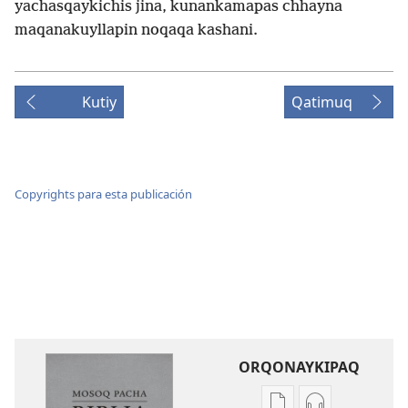
yachasqaykichis jina, kunankamapas chhayna
maqanakuyllapin noqaqa kashani.
Kutiy
Qatimuq
Copyrights para esta publicación
ORQONAYKIPAQ