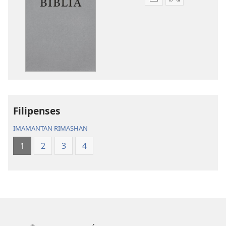
Kaypi
Kaypin
qelqakunatan
grabasqa
copiawaq
qelqakunata
Mosoq
horqowaq
Pacha
Mosoq
Biblia
Pacha
Biblia
Filipenses
IMAMANTAN RIMASHAN
1
2
3
4