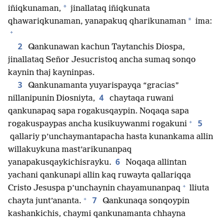
*
iñiqkunaman,
jinallataq iñiqkunata
*
qhawariqkunaman, yanapakuq qharikunaman
ima:
+
2
Qankunawan kachun Taytanchis Diospa,
jinallataq Señor Jesucristoq ancha sumaq sonqo
kaynin thaj kayninpas.
3
Qankunamanta yuyarispayqa “gracias”
4
nillanipunin Diosniyta,
chaytaqa ruwani
qankunapaq sapa rogakusqaypin. Noqaqa sapa
+
5
rogakuspaypas ancha kusikuywanmi rogakuni
qallariy p’unchaymantapacha hasta kunankama allin
willakuykuna mast’arikunanpaq
6
yanapakusqaykichisrayku.
Noqaqa allintan
yachani qankunapi allin kaq ruwayta qallariqqa
+
Cristo Jesuspa p’unchaynin chayamunanpaq
lliuta
+
7
chayta junt’ananta.
Qankunaqa sonqoypin
kashankichis, chaymi qankunamanta chhayna