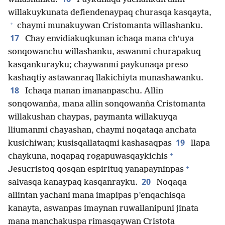
willakuykunata defiendenaypaq churasqa kasqayta,
+
chaymi munakuywan Cristomanta willashanku.
17
Chay envidiakuqkunan ichaqa mana ch’uya
sonqowanchu willashanku, aswanmi churapakuq
kasqankurayku; chaywanmi paykunaqa preso
kashaqtiy astawanraq llakichiyta munashawanku.
18
Ichaqa manan imananpaschu. Allin
sonqowanña, mana allin sonqowanña Cristomanta
willakushan chaypas, paymanta willakuyqa
lliumanmi chayashan, chaymi noqataqa anchata
19
kusichiwan; kusisqallataqmi kashasaqpas
llapa
+
chaykuna, noqapaq rogapuwasqaykichis
+
Jesucristoq qosqan espirituq yanapayninpas
20
salvasqa kanaypaq kasqanrayku.
Noqaqa
allintan yachani mana imapipas p’enqachisqa
kanayta, aswanpas imaynan ruwallanipuni jinata
mana manchakuspa rimasqaywan Cristota