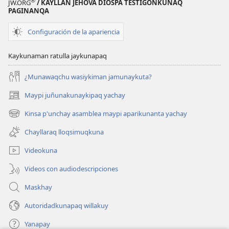
®
JW.ORG
/ KAYLLAN JEHOVÁ DIOSPA TESTIGONKUNAQ
PAGINANQA
Configuración de la apariencia
Kaykunaman ratulla jaykunapaq
¿Munawaqchu wasiykiman jamunaykuta?
Maypi juñunakunaykipaq yachay
(abre
una
Kinsa p'unchay asamblea maypi aparikunanta yachay
(abre
nueva
una
ventana)
Chayllaraq lloqsimuqkuna
nueva
ventana)
Videokuna
Videos con audiodescripciones
Maskhay
Autoridadkunapaq willakuy
Yanapay