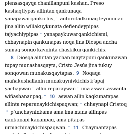
piensasqayqa chanillanpuni kashan. Preso
kashaqtiypas allintan qankunaqa
+
yanapawarqankichis,
autoridadkunaq leyninman
jina allin willakuykunata defiendeypipas
+
tajyachiypipas
yanapaykuwarqankichismi,
chhaynapin qankunapas noqa jina Diospa ancha
sumaq sonqo kayninta chaskikurqankichis.
8
Diosqa allintan yachan maytapuni qankunawan
tupay munashasqayta, Cristo Jesús jina tukuy
9
sonqowan munakusqaytapas.
Noqaqa
mañakushallanin munakuyniykichis k’apaj
+
+
yachaywan
allin reparaywan
ima aswan-aswanta
+
10
wiñashananpaq,
aswan allin kaqkunatapas
+
allinta reparanaykichispaqwan;
chhaynapi Cristoq
*
p’unchayninkama ama ima mana allinpas
qankunapi kananpaq, ama pitapas
+
11
urmachinaykichispaqwan.
Chaymantapas