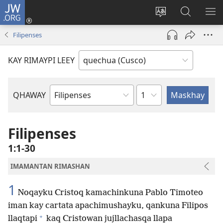
JW.ORG
Sutiykiwan
jaykuy
Direccionpi simi
JW.ORG
QH
(abre
akllay
nisqapi
ME
Filipenses
una
maskhay
nueva
KAY RIMAYPI LEEY
ventana)
Capítulo
QHAWAY
Libro
de
la
Filipenses
Biblia
1:1-30
IMAMANTAN RIMASHAN
1
Noqayku Cristoq kamachinkuna Pablo Timoteo
iman kay cartata apachimushayku, qankuna Filipos
+
llaqtapi
kaq Cristowan jujllachasqa llapa