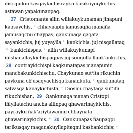
discipulon kasqaykichisrayku kusikuyniykichis
astawan yapakunanpaq.
27
Cristomanta allin willakuykunaman jinapuni
+
kausaychis,
chhaynapin jamusaqña manaña
jamusaqchu chaypas, qankunaqa qaqata
*
sayankichis, juj yuyaylla
kankichis, juj nisqallataq
+
*
kankichispas,
allin willakuykunapi
iñishanallaykichispaqpas juj sonqolla llank’ankichis,
28
contraykichispi kaqkunatapas manapunin
manchakunkichischu. Chaykunan sut’ita rikuchin
+
paykuna ch’usaqyachisqa kanankuta,
qankunataq
+
salvasqa kanaykichista;
Diosmi chaytaqa sut’ita
29
rikuchishan.
Qankunaqa manan Cristopi
iñiyllatachu ancha allinpaq qhawarinaykichis,
payrayku ñak’ariytawanmi chhaynata
+
30
qhawarinaykichis.
Qankunapas ñaupaqpi
+
tarikusqay maqanakuyllapitaqmi kashankichis;