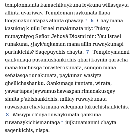
templonmanta kamachikuykuna leykuna willasqayta
allinta uyariway. Temploman jaykunata llapa
+
6
lloqsinakunatapas allinta qhaway.
Chay mana
kasukuq k’ullu Israel runakunata niy: Tukuy
munayniyoq Señor Jehová Diosmi nin: Yau Israel
runakuna, ¿jayk’aqkaman mana allin ruwaykunapi
7
purinkichis? Saqepuychis chayta.
Temploymanmi
qankunaqa pusamushankichis qhari kaynin qaracha
mana kuchusqa forasterokunata, sonqon mana
señalasqa runakunata, paykunan wasiyta
qhellichashanku. Qankunaqa t’antata, wirata,
yawartapas jaywamushawaspan rimanakusqay
simita p’akishankichis, millay ruwaykunata
ruwaspan chayta mana valeqman tukuchishankichis.
8
Wasiypi ch’uya ruwaykunata qankuna
+
ruwanaykichismantaqa
jujkunamanmi chayta
saqenkichis, nispa.