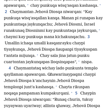
+
+
apawarqan,
chay punkuqa wisq’asqan kashasqa.
2
Chaymantan Jehová Diosqa niwarqan: “Kay
punkuqa wisq’asqallan kanqa. Manan pi runapas kay
punkuntaqa jaykunqachu; Jehová Diosmi, Israel
+
runakunaq Diosninmi kay punkuntaqa jaykurqan,
3
chaymi kay punkuqa mana kichakunqachu.
Umallin ichaqa umalli kasqanrayku chaypi
tiyaykunqa, Jehová Diospa ñaupanpi tiyaykuspan
+
t’antata mijunqa.
Chay sala jina jatun punku
+
cuartontan jaykunqapas lloqsinqapas”,
nispa.
4
Chaymantataq wichay lado punkunta templo
qayllaman apawarqan. Qhawarinaypaqmi chaypi
Jehová Diospa k’anchaynin Jehová Diospa
+
templonpi junt’a kashasqa.
Chayta rikuspan
+
5
noqaqa pampaman kumpakurqani.
Chaypin
Jehová Diosqa niwarqan: “Runaq churin, tukuy
yuyaywan uyariway; allinta qhaway, Jehová Diospa