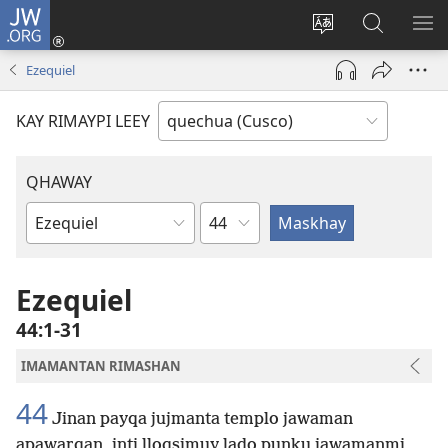
JW.ORG
Sutiykiwan
jaykuy
Direccionpi simi
JW.ORG
QH
(abre
akllay
nisqapi
ME
Ezequiel
una
maskhay
nueva
KAY RIMAYPI LEEY
ventana)
QHAWAY
Capítulo
Libro
de
la
Ezequiel
Biblia
44:1-31
IMAMANTAN RIMASHAN
44
Jinan payqa jujmanta templo jawaman
apawarqan, inti lloqsimuy lado punku jawamanmi