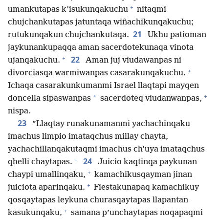
+
umankutapas k’isukunqakuchu
nitaqmi
chujchankutapas jatuntaqa wiñachikunqakuchu;
21
rutukunqakun chujchankutaqa.
Ukhu patioman
jaykunankupaqqa aman sacerdotekunaqa vinota
+
22
ujanqakuchu.
Aman juj viudawanpas ni
+
divorciasqa warmiwanpas casarakunqakuchu.
Ichaqa casarakunkumanmi Israel llaqtapi mayqen
+
*
doncella sipaswanpas
sacerdoteq viudanwanpas,
nispa.
23
”Llaqtay runakunamanmi yachachinqaku
imachus limpio imataqchus millay chayta,
yachachillanqakutaqmi imachus ch’uya imataqchus
+
24
qhelli chaytapas.
Juicio kaqtinqa paykunan
+
chaypi umallinqaku,
kamachikusqayman jinan
+
juiciota aparinqaku.
Fiestakunapaq kamachikuy
qosqaytapas leykuna churasqaytapas llapantan
+
kasukunqaku,
samana p’unchaytapas noqapaqmi