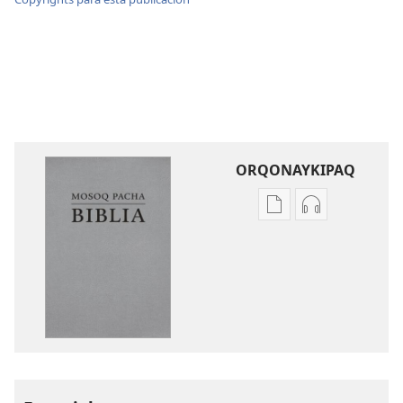
ORQONAYKIPAQ
Kaypi
Kaypin
qelqakunatan
grabasqa
copiawaq
qelqakunata
Mosoq
horqowaq
Pacha
Mosoq
Biblia
Pacha
Biblia