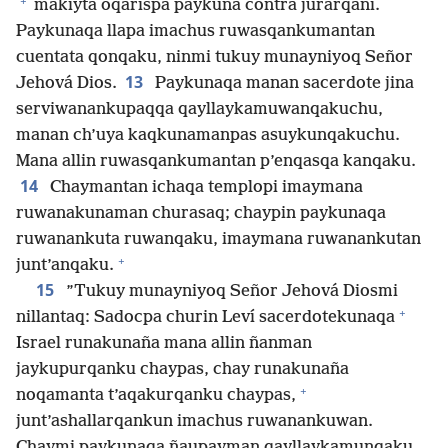
+
makiyta oqarispa paykuna contra jurarqani.
Paykunaqa llapa imachus ruwasqankumantan
cuentata qonqaku, ninmi tukuy munayniyoq Señor
13
Jehová Dios.
Paykunaqa manan sacerdote jina
serviwanankupaqqa qayllaykamuwanqakuchu,
manan ch’uya kaqkunamanpas asuykunqakuchu.
Mana allin ruwasqankumantan p’enqasqa kanqaku.
14
Chaymantan ichaqa templopi imaymana
ruwanakunaman churasaq; chaypin paykunaqa
ruwanankuta ruwanqaku, imaymana ruwanankutan
+
junt’anqaku.
15
”Tukuy munayniyoq Señor Jehová Diosmi
+
nillantaq: Sadocpa churin Leví sacerdotekunaqa
Israel runakunaña mana allin ñanman
jaykupurqanku chaypas, chay runakunaña
+
noqamanta t’aqakurqanku chaypas,
junt’ashallarqankun imachus ruwanankuwan.
Chaymi paykunaqa ñaupayman qayllaykamunqaku,