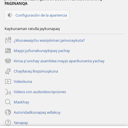
PAGINANQA
Configuración de la apariencia
Kaykunaman ratulla jaykunapaq
¿Munawaqchu wasiykiman jamunaykuta?
Maypi juñunakunaykipaq yachay
(abre
una
Kinsa p'unchay asamblea maypi aparikunanta yachay
(abre
nueva
una
ventana)
Chayllaraq lloqsimuqkuna
nueva
ventana)
Videokuna
Videos con audiodescripciones
Maskhay
Autoridadkunapaq willakuy
Yanapay