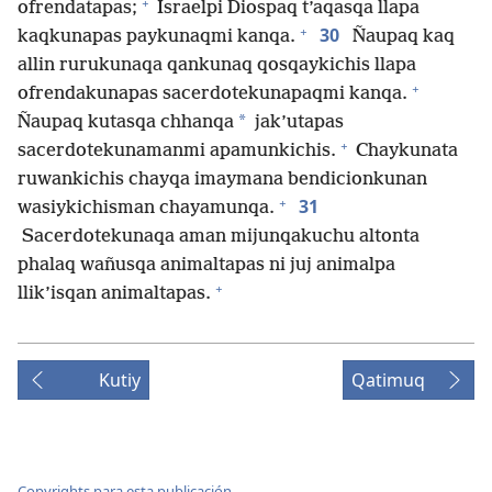
+
ofrendatapas;
Israelpi Diospaq t’aqasqa llapa
+
30
kaqkunapas paykunaqmi kanqa.
Ñaupaq kaq
allin rurukunaqa qankunaq qosqaykichis llapa
+
ofrendakunapas sacerdotekunapaqmi kanqa.
*
Ñaupaq kutasqa chhanqa
jak’utapas
+
sacerdotekunamanmi apamunkichis.
Chaykunata
ruwankichis chayqa imaymana bendicionkunan
+
31
wasiykichisman chayamunqa.
Sacerdotekunaqa aman mijunqakuchu altonta
phalaq wañusqa animaltapas ni juj animalpa
+
llik’isqan animaltapas.
Kutiy
Qatimuq
Copyrights para esta publicación