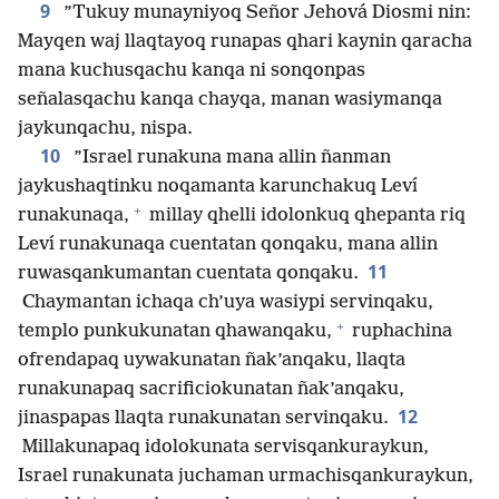
9
”Tukuy munayniyoq Señor Jehová Diosmi nin:
Mayqen waj llaqtayoq runapas qhari kaynin qaracha
mana kuchusqachu kanqa ni sonqonpas
señalasqachu kanqa chayqa, manan wasiymanqa
jaykunqachu, nispa.
10
”Israel runakuna mana allin ñanman
jaykushaqtinku noqamanta karunchakuq Leví
+
runakunaqa,
millay qhelli idolonkuq qhepanta riq
Leví runakunaqa cuentatan qonqaku, mana allin
11
ruwasqankumantan cuentata qonqaku.
Chaymantan ichaqa ch’uya wasiypi servinqaku,
+
templo punkukunatan qhawanqaku,
ruphachina
ofrendapaq uywakunatan ñak’anqaku, llaqta
runakunapaq sacrificiokunatan ñak’anqaku,
12
jinaspapas llaqta runakunatan servinqaku.
Millakunapaq idolokunata servisqankuraykun,
Israel runakunata juchaman urmachisqankuraykun,