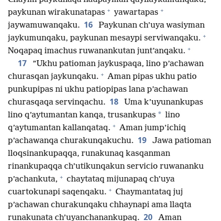
+
+
paykunan wirakunatapas
yawartapas
16
jaywamuwanqaku.
Paykunan ch’uya wasiyman
+
jaykumunqaku, paykunan mesaypi serviwanqaku.
+
Noqapaq imachus ruwanankutan junt’anqaku.
17
”Ukhu patioman jaykuspaqa, lino p’achawan
+
churasqan jaykunqaku.
Aman pipas ukhu patio
punkupipas ni ukhu patiopipas lana p’achawan
18
churasqaqa servinqachu.
Uma k’uyunankupas
*
lino q’aytumantan kanqa, trusankupas
lino
+
q’aytumantan kallanqataq.
Aman jump’ichiq
19
p’achawanqa churakunqakuchu.
Jawa patioman
lloqsinankupaqqa, runakunaq kasqanman
rinankupaqqa ch’utikunqakun servicio ruwananku
+
p’achankuta,
chaytataq mijunapaq ch’uya
+
cuartokunapi saqenqaku.
Chaymantataq juj
p’achawan churakunqaku chhaynapi ama llaqta
20
runakunata ch’uyanchanankupaq.
Aman