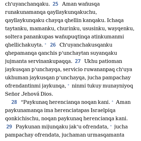
25
ch’uyanchanqaku.
Aman wañusqa
runakunamanqa qayllaykunqakuchu,
qayllaykunqaku chayqa qhellin kanqaku. Ichaqa
taytanku, mamanku, churinku, ususinku, wayqenku,
soltera panankupas wañupuqtinqa atinkumanmi
+
26
qhellichakuyta.
Ch’uyanchakusqanku
qhepamanqa qanchis p’unchaytan suyanqaku
27
jujmanta servinankupaqqa.
Ukhu patioman
jaykusqan p’unchayqa, servicio ruwananpaq ch’uya
ukhuman jaykusqan p’unchayqa, jucha pampachay
+
ofrendantinmi jaykunqa,
ninmi tukuy munayniyoq
Señor Jehová Dios.
+
28
”Paykunaq herencianqa noqan kani.
Aman
paykunamanqa ima herenciatapas Israelpiqa
qonkichischu, noqan paykunaq herencianqa kani.
+
29
Paykunan mijunqaku jak’u ofrendata,
jucha
pampachay ofrendata, juchaman urmasqamanta