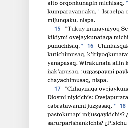
+
alto orqonkunapin michisaq.
+
kumparayanqaku,
Israelpa 
mijunqaku, nispa.
15
”Tukuy munayniyoq Señ
kikiymi ovejaykunataqa michi
16
+
puñuchisaq.
Chinkasqa
kutichimusaq, k’iriyoqkunata
yanapasaq. Wirakunata allin 
ñak’apusaq, juzgaspaymi pay
chayachimusaq, nispa.
17
”Chhaynaqa ovejaykuna
Diosmi niykichis: Ovejapurata
18
+
cabratawanmi juzgasaq.
pastokunapi mijusqaykichis? 
sarurparishankichis? ¿Pisich