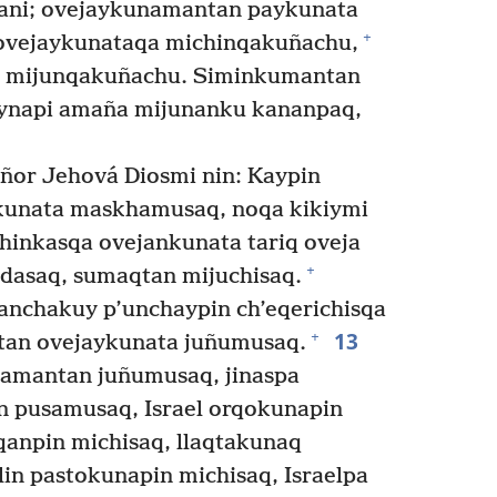
hani; ovejaykunamantan paykunata
+
ovejaykunataqa michinqakuñachu,
 mijunqakuñachu. Siminkumantan
aynapi amaña mijunanku kananpaq,
or Jehová Diosmi nin: Kaypin
ykunata maskhamusaq, noqa kikiymi
inkasqa ovejankunata tariq oveja
+
idasaq, sumaqtan mijuchisaq.
nchakuy p’unchaypin ch’eqerichisqa
13
+
tan ovejaykunata juñumusaq.
amantan juñumusaq, jinaspa
n pusamusaq, Israel orqokunapin
npin michisaq, llaqtakunaq
lin pastokunapin michisaq, Israelpa