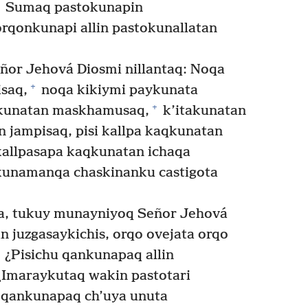
Sumaq pastokunapin
orqonkunapi allin pastokunallatan
or Jehová Diosmi nillantaq: Noqa
+
saq,
noqa kikiymi paykunata
+
kunatan maskhamusaq,
k’itakunatan
n jampisaq, pisi kallpa kaqkunatan
kallpasapa kaqkunatan ichaqa
kunamanqa chaskinanku castigota
, tukuy munayniyoq Señor Jehová
n juzgasaykichis, orqo ovejata orqo
¿Pisichu qankunapaq allin
¿Imaraykutaq wakin pastotari
u qankunapaq ch’uya unuta