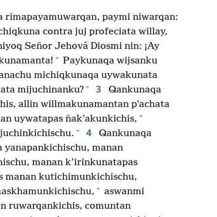
a rimapayamuwarqan, paymi niwarqan:
hiqkuna contra juj profeciata willay,
iyoq Señor Jehová Diosmi nin: ¡Ay
+
qkunamanta!
Paykunaqa wijsanku
¿Manachu michiqkunaqa uywakunata
3
+
ata mijuchinanku?
Qankunaqa
chis, allin willmakunamantan p’achata
+
tan uywatapas ñak’akunkichis,
4
+
juchinkichischu.
Qankunaqa
ta yanapankichischu, manan
ischu, manan k’irinkunatapas
as manan kutichimunkichischu,
+
askhamunkichischu,
aswanmi
n ruwarqankichis, comuntan