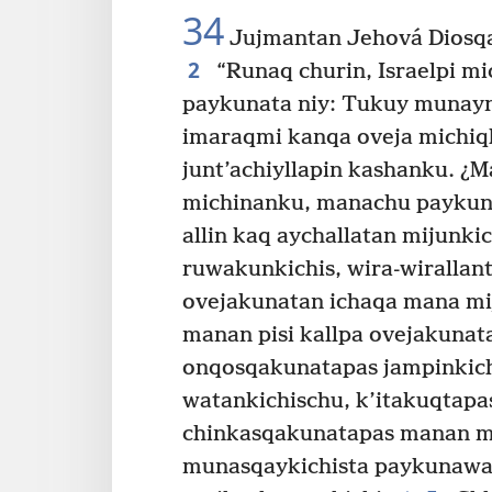
34
Jujmantan Jehová Diosq
2
“Runaq churin, Israelpi mic
paykunata niy: Tukuy munayn
imaraqmi kanqa oveja michi
junt’achiyllapin kashanku. 
michinanku, manachu paykun
allin kaq aychallatan mijunki
ruwakunkichis, wira-wirallan
ovejakunatan ichaqa mana mi
manan pisi kallpa ovejakuna
onqosqakunatapas jampinkich
watankichischu, k’itakuqtap
chinkasqakunatapas manan m
munasqaykichista paykunawa