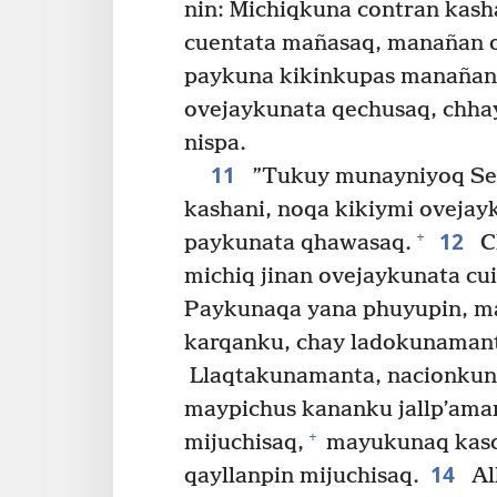
nin: Michiqkuna contran kas
cuentata mañasaq, manañan 
paykuna kikinkupas manañan
ovejaykunata qechusaq, chh
nispa.
11
”Tukuy munayniyoq Señ
kashani, noqa kikiymi oveja
12
+
paykunata qhawasaq.
Ch
michiq jinan ovejaykunata cu
Paykunaqa yana phuyupin, ma
karqanku, chay ladokunaman
Llaqtakunamanta, nacionkun
maypichus kananku jallp’ama
+
mijuchisaq,
mayukunaq kasqa
14
qayllanpin mijuchisaq.
Al