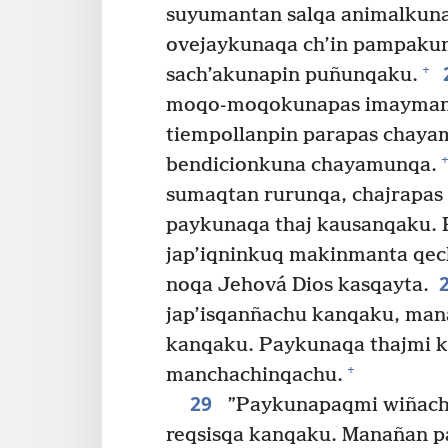
suyumantan salqa animalkuna
ovejaykunaqa ch’in pampakuna
+
sach’akunapin puñunqaku.
moqo-moqokunapas imaymana
tiempollanpin parapas chay
+
bendicionkuna chayamunqa.
sumaqtan rurunqa, chajrapas
paykunaqa thaj kausanqaku. 
jap’iqninkuq makinmanta qe
noqa Jehová Dios kasqayta.
jap’isqanñachu kanqaku, man
kanqaku. Paykunaqa thajmi 
+
manchachinqachu.
29
”Paykunapaqmi wiñachisa
reqsisqa kanqaku. Manañan 