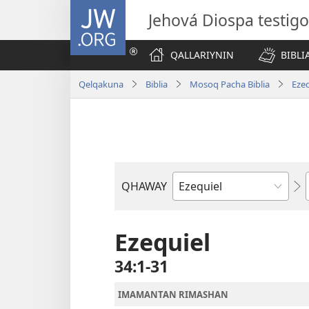
JW.ORG
Jehová Diospa testig
QALLARIYNIN
BIBL
Qelqakuna
Biblia
Mosoq Pacha Biblia
Ezeq
QHAWAY
Libro
de
la
Ezequiel
Biblia
34:1-31
IMAMANTAN RIMASHAN