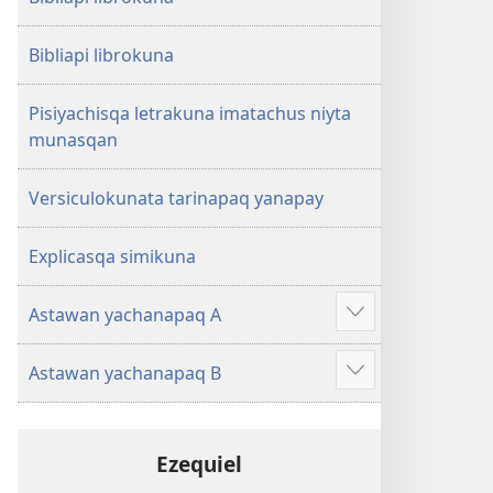
Bibliapi librokuna
Pisiyachisqa letrakuna imatachus niyta
munasqan
Versiculokunata tarinapaq yanapay
Explicasqa simikuna
Astawan yachanapaq A
Mostrar
más
Astawan yachanapaq B
Mostrar
más
Ezequiel