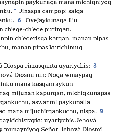
aynapin paykunaqa mana michiqniyoq
+
nku.
Jinaspa campopi salqa
6
anku.
Ovejaykunaqa lliu
 ch’eqe-ch’eqe purirqan.
inpin ch’eqerisqa karqan, manan pipas
hu, manan pipas kutichimuq
8
 Diospa rimasqanta uyariychis:
ová Diosmi nin: Noqa wiñaypaq
qninku mana kasqanraykun
naq mijunan kapurqan, michiqkunapas
qankuchu, aswanmi paykunalla
9
q mana mijuchirqankuchu, nispa.
aykichisrayku uyariychis Jehová
 munayniyoq Señor Jehová Diosmi