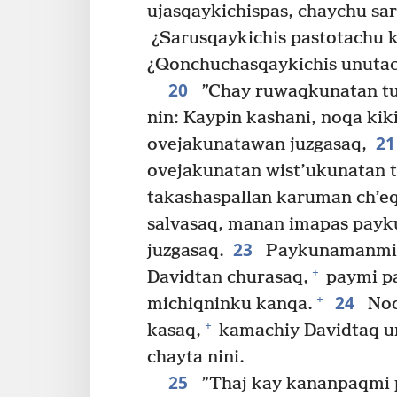
ujasqaykichispas, chaychu sa
¿Sarusqaykichis pastotachu 
¿Qonchuchasqaykichis unutac
20
”Chay ruwaqkunatan tu
nin: Kaypin kashani, noqa kik
2
ovejakunatawan juzgasaq,
ovejakunatan wist’ukunatan 
takashaspallan karuman ch’eq
salvasaq, manan imapas payk
23
juzgasaq.
Paykunamanmi j
+
Davidtan churasaq,
paymi pa
24
+
michiqninku kanqa.
Noq
+
kasaq,
kamachiy Davidtaq u
chayta nini.
25
”Thaj kay kananpaqmi