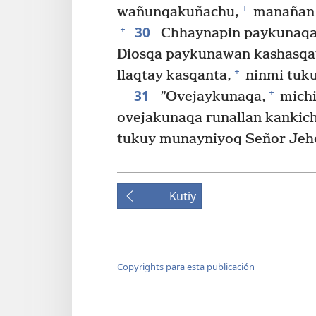
+
wañunqakuñachu,
manañan 
30
+
Chhaynapin paykunaqa
Diosqa paykunawan kashasqay
+
llaqtay kasqanta,
ninmi tuku
31
+
”Ovejaykunaqa,
michi
ovejakunaqa runallan kankichi
tukuy munayniyoq Señor Jehov
Kutiy
Copyrights para esta publicación