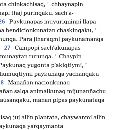
+
ta chinkachisaq,
chhaynapin
pi thaj purinqaku, sach’a-
26
Paykunapas muyuriqninpi llapa
+
*
 bendicionkunatan chaskinqaku,
amunqa. Para jinaraqmi paykunamanqa
27
Campopi sach’akunapas
+
 munaytan rurunqa.
Chaypin
+
Paykunaq yugonta p’akiqtiymi,
chumuqtiymi paykunaqa yachanqaku
28
Manañan nacionkunaq
añan salqa animalkunaq mijunanñachu
kausanqaku, manan pipas paykunataqa
q juj allin plantata, chaywanmi allin
paykunaqa yarqaymanta