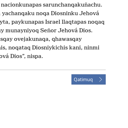
nacionkunapas sarunchanqakuñachu.
 yachanqaku noqa Diosninku Jehová
ta, paykunapas Israel llaqtapas noqaq
y munayniyoq Señor Jehová Dios.
sqay ovejakunaqa, qhawasqay
s, noqataq Diosniykichis kani, ninmi
á Dios”, nispa.
Qatimuq