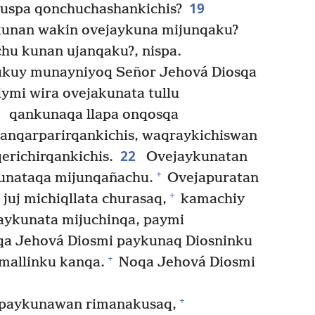
19
ruspa qonchuchashankichis?
kunan wakin ovejaykuna mijunqaku?
hu kunan ujanqaku?, nispa.
kuy munayniyoq Señor Jehová Diosqa
iymi wira ovejakunata tullu
1
qankunaqa llapa onqosqa
tanqarparirqankichis, waqraykichiswan
22
erichirqankichis.
Ovejaykunatan
+
unataqa mijunqañachu.
Ovejapuratan
+
uj michiqllata churasaq,
kamachiy
ykunata mijuchinqa, paymi
a Jehová Diosmi paykunaq Diosninku
+
mallinku kanqa.
Noqa Jehová Diosmi
+
 paykunawan rimanakusaq,