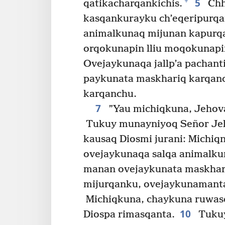
5
+
qatikacharqankichis.
Chh
kasqankurayku ch’eqeripurqa
animalkunaq mijunan kapurq
orqokunapin lliu moqokunapin
Ovejaykunaqa jallp’a pachant
paykunata maskhariq karqanc
karqanchu.
7
”Yau michiqkuna, Jehová
Tukuy munayniyoq Señor Jeh
kausaq Diosmi jurani: Michi
ovejaykunaqa salqa animalku
manan ovejaykunata maskhar
mijurqanku, ovejaykunamanta
Michiqkuna, chaykuna ruwasq
10
Diospa rimasqanta.
Tukuy