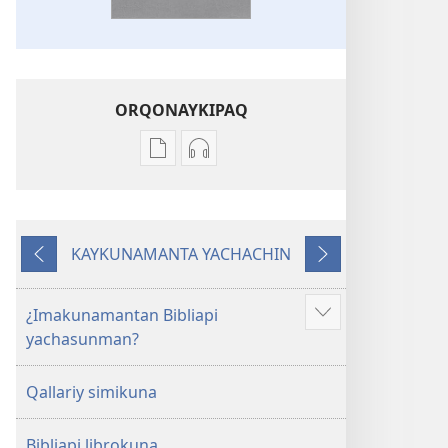
ORQONAYKIPAQ
Kaypi
Kaypin
qelqakunatan
grabasqa
copiawaq
qelqakunata
Mosoq
horqowaq
KAYKUNAMANTA YACHACHIN
Pacha
Mosoq
Kutiy
Qatimuq
Biblia
Pacha
Biblia
¿Imakunamantan Bibliapi
Mostrar
yachasunman?
más
Qallariy simikuna
Bibliapi librokuna