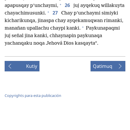
+
26
apapusqay p’unchaymi,
juj ayqekuq willakuyta
+
27
chayachimusunki.
Chay p’unchaymi simiyki
kicharikunqa, jinaspa chay ayqekamuqwan rimanki,
+
manañan upallachu chaypi kanki.
Paykunapaqmi
juj señal jina kanki, chhaynapin paykunaqa
yachanqaku noqa Jehová Dios kasqayta”.
Kutiy
Qatimuq
Copyrights para esta publicación