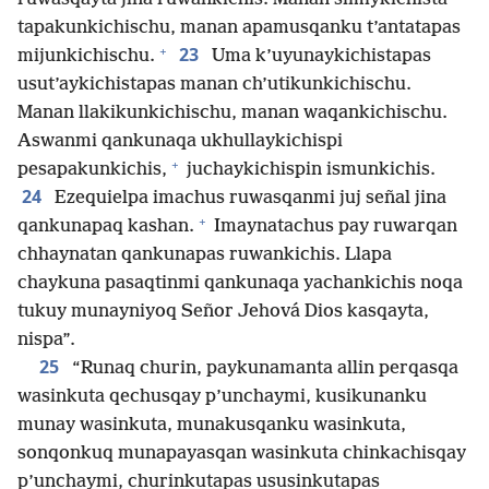
tapakunkichischu, manan apamusqanku t’antatapas
+
23
mijunkichischu.
Uma k’uyunaykichistapas
usut’aykichistapas manan ch’utikunkichischu.
Manan llakikunkichischu, manan waqankichischu.
Aswanmi qankunaqa ukhullaykichispi
+
pesapakunkichis,
juchaykichispin ismunkichis.
24
Ezequielpa imachus ruwasqanmi juj señal jina
+
qankunapaq kashan.
Imaynatachus pay ruwarqan
chhaynatan qankunapas ruwankichis. Llapa
chaykuna pasaqtinmi qankunaqa yachankichis noqa
tukuy munayniyoq Señor Jehová Dios kasqayta,
nispa”.
25
“Runaq churin, paykunamanta allin perqasqa
wasinkuta qechusqay p’unchaymi, kusikunanku
munay wasinkuta, munakusqanku wasinkuta,
sonqonkuq munapayasqan wasinkuta chinkachisqay
p’unchaymi, churinkutapas ususinkutapas