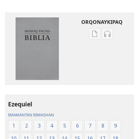
ORQONAYKIPAQ
Kaypi
Kaypin
qelqakunatan
grabasqa
copiawaq
qelqakunata
Mosoq
horqowaq
Pacha
Mosoq
Biblia
Pacha
Biblia
Ezequiel
IMAMANTAN RIMASHAN
1
2
3
4
5
6
7
8
9
10
11
12
13
14
15
16
17
18