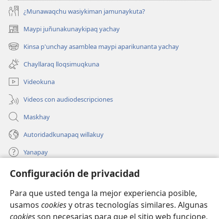
¿Munawaqchu wasiykiman jamunaykuta?
Maypi juñunakunaykipaq yachay
(abre
una
Kinsa p'unchay asamblea maypi aparikunanta yachay
(abre
nueva
una
ventana)
Chayllaraq lloqsimuqkuna
nueva
ventana)
Videokuna
Videos con audiodescripciones
Maskhay
Autoridadkunapaq willakuy
Yanapay
Configuración de privacidad
Donacionta churanapaq
(abre
una
Para que usted tenga la mejor experiencia posible,
nueva
INTERNETPI QELQANCHISKUNA Watchtower™
usamos
cookies
y otras tecnologías similares. Algunas
(abre
ventana)
cookies
son necesarias para que el sitio web funcione,
una