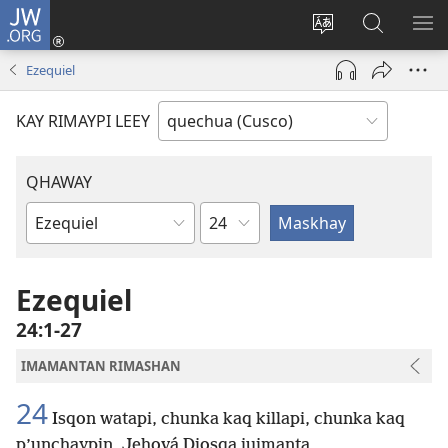
JW.ORG
Sutiykiwan
jaykuy
Direccionpi simi
JW.ORG
QH
(abre
akllay
nisqapi
ME
Ezequiel
una
maskhay
nueva
KAY RIMAYPI LEEY
ventana)
QHAWAY
Capítulo
Libro
de
la
Ezequiel
Biblia
24:1-27
IMAMANTAN RIMASHAN
24
Isqon watapi, chunka kaq killapi, chunka kaq
p’unchaypin, Jehová Diosqa jujmanta