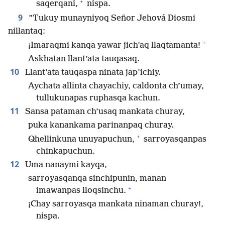
+
saqerqani,
nispa.
9
”Tukuy munayniyoq Señor Jehová Diosmi
nillantaq:
+
¡Imaraqmi kanqa yawar jich’aq llaqtamanta!
Askhatan llant’ata tauqasaq.
10
Llant’ata tauqaspa ninata jap’ichiy.
Aychata allinta chayachiy, caldonta ch’umay,
tullukunapas ruphasqa kachun.
11
Sansa pataman ch’usaq mankata churay,
puka kanankama parinanpaq churay.
+
Qhellinkuna unuyapuchun,
sarroyasqanpas
chinkapuchun.
12
Uma nanaymi kayqa,
sarroyasqanqa sinchipunin, manan
+
imawanpas lloqsinchu.
¡Chay sarroyasqa mankata ninaman churay!,
nispa.