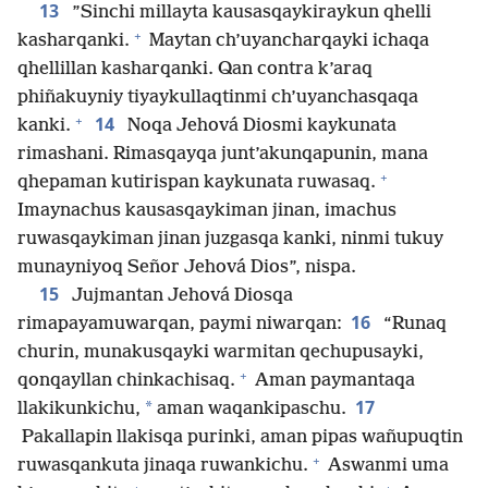
13
”Sinchi millayta kausasqaykiraykun qhelli
+
kasharqanki.
Maytan ch’uyancharqayki ichaqa
qhellillan kasharqanki. Qan contra k’araq
phiñakuyniy tiyaykullaqtinmi ch’uyanchasqaqa
+
14
kanki.
Noqa Jehová Diosmi kaykunata
rimashani. Rimasqayqa junt’akunqapunin, mana
+
qhepaman kutirispan kaykunata ruwasaq.
Imaynachus kausasqaykiman jinan, imachus
ruwasqaykiman jinan juzgasqa kanki, ninmi tukuy
munayniyoq Señor Jehová Dios”, nispa.
15
Jujmantan Jehová Diosqa
16
rimapayamuwarqan, paymi niwarqan:
“Runaq
churin, munakusqayki warmitan qechupusayki,
+
qonqayllan chinkachisaq.
Aman paymantaqa
17
*
llakikunkichu,
aman waqankipaschu.
Pakallapin llakisqa purinki, aman pipas wañupuqtin
+
ruwasqankuta jinaqa ruwankichu.
Aswanmi uma