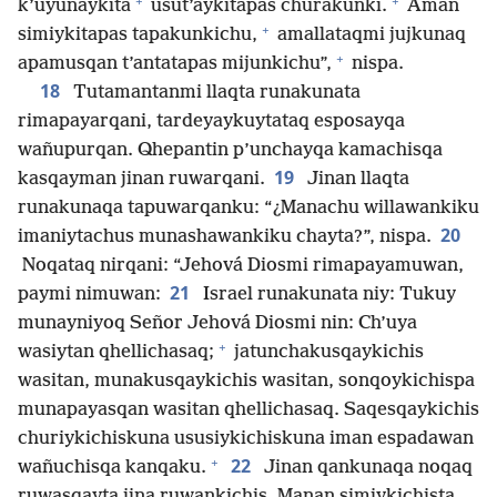
+
+
k’uyunaykita
usut’aykitapas churakunki.
Aman
+
simiykitapas tapakunkichu,
amallataqmi jujkunaq
+
apamusqan t’antatapas mijunkichu”,
nispa.
18
Tutamantanmi llaqta runakunata
rimapayarqani, tardeyaykuytataq esposayqa
wañupurqan. Qhepantin p’unchayqa kamachisqa
19
kasqayman jinan ruwarqani.
Jinan llaqta
runakunaqa tapuwarqanku: “¿Manachu willawankiku
20
imaniytachus munashawankiku chayta?”, nispa.
Noqataq nirqani: “Jehová Diosmi rimapayamuwan,
21
paymi nimuwan:
Israel runakunata niy: Tukuy
munayniyoq Señor Jehová Diosmi nin: Ch’uya
+
wasiytan qhellichasaq;
jatunchakusqaykichis
wasitan, munakusqaykichis wasitan, sonqoykichispa
munapayasqan wasitan qhellichasaq. Saqesqaykichis
churiykichiskuna ususiykichiskuna iman espadawan
+
22
wañuchisqa kanqaku.
Jinan qankunaqa noqaq
ruwasqayta jina ruwankichis. Manan simiykichista