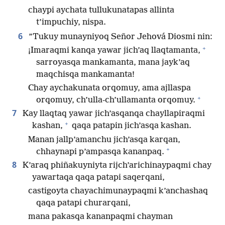
chaypi aychata tullukunatapas allinta
t’impuchiy, nispa.
6
”Tukuy munayniyoq Señor Jehová Diosmi nin:
+
¡Imaraqmi kanqa yawar jich’aq llaqtamanta,
sarroyasqa mankamanta, mana jayk’aq
maqchisqa mankamanta!
Chay aychakunata orqomuy, ama ajllaspa
+
orqomuy, ch’ulla-ch’ullamanta orqomuy.
7
Kay llaqtaq yawar jich’asqanqa chayllapiraqmi
+
kashan,
qaqa patapin jich’asqa kashan.
Manan jallp’amanchu jich’asqa karqan,
+
chhaynapi p’ampasqa kananpaq.
8
K’araq phiñakuyniyta rijch’arichinaypaqmi chay
yawartaqa qaqa patapi saqerqani,
castigoyta chayachimunaypaqmi k’anchashaq
qaqa patapi churarqani,
mana pakasqa kananpaqmi chayman