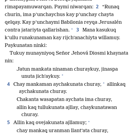
2
rimapayamuwarqan. Paymi niwarqan:
“Runaq
churin, ima p’unchaychus kay p’unchay chayta
qelqay. Kay p’unchaymi Babilonia reyqa Jerusalén
+
3
contra jatariyta qallarishan.
Mana kasukuq
k’ullu runakunaman kay rijch’anachiyta willamuy.
Paykunatan ninki:
Tukuy munayniyoq Señor Jehová Diosmi khaynata
nin:
Jatun mankata ninaman churaykuy, jinaspa
+
unuta jich’aykuy.
+
4
Chay mankaman aychakunata churay,
allinkaq
aychakunata churay.
Chakanta wasapatan aychata ima churay,
allin kaq tullukunata ajllay, chaykunatawan
churay.
+
5
Allin kaq ovejakunata ajllamuy;
chay mankaq uranman llant’ata churay,