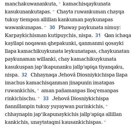
+
manchakuwanankuta,
kamachisqaykunata
+
kasukunankutapas.
Chayta ruwankuman chayqa
tukuy tiempon allillan kankuman paykunapas
+
30
wawankunapas.
Phaway paykunata nimuy:
31
Karpaykichisman kutipuychis, nispa.
Qan ichaqa
kayllapi noqawan qhepakunki, qanmanmi qosayki
llapa kamachikuykunata leykunatapas, chaykunatan
paykunaman willanki, chay kamachikuykunata
kasukuspan jap’ikapunanku jallp’apiqa tiyanqaku,
32
nispa.
Chhaynaqa Jehová Diosniykichispa llapa
imachus kamachisqanman jinapunin imatapas
+
ruwankichis,
aman pañamanpas lloq’emanpas
+
33
rinkichischu.
Jehová Diosniykichispa
+
ñannillanpin tukuy yuyaywan purinkichis,
chhaynapin jap’ikapunaykichis jallp’apiqa allillan
+
kankichis, unaytataqmi kausankichispas.