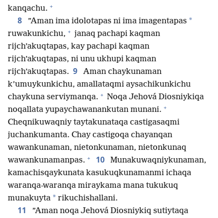
+
kanqachu.
8
*
”Aman ima idolotapas ni ima imagentapas
+
ruwakunkichu,
janaq pachapi kaqman
rijch’akuqtapas, kay pachapi kaqman
rijch’akuqtapas, ni unu ukhupi kaqman
9
rijch’akuqtapas.
Aman chaykunaman
k’umuykunkichu, amallataqmi aysachikunkichu
+
chaykuna serviymanqa.
Noqa Jehová Diosniykiqa
+
noqallata yupaychawanankutan munani.
Cheqnikuwaqniy taytakunataqa castigasaqmi
juchankumanta. Chay castigoqa chayanqan
wawankunaman, nietonkunaman, nietonkunaq
+
10
wawankunamanpas.
Munakuwaqniykunaman,
kamachisqaykunata kasukuqkunamanmi ichaqa
waranqa-waranqa miraykama mana tukukuq
*
munakuyta
rikuchishallani.
11
”Aman noqa Jehová Diosniykiq sutiytaqa