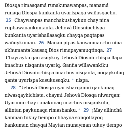
Diosqa rimasqamá runakunawanpas, manamá
+
runaqa Diospa kunkanta uyarispaqa wañusqachu.
25
Chaywanpas manchakushaykun chay nina
ruphawanankumanta. Jehová Diosninchispa
kunkanta uyarishallasaqku chayqa paqtapas
26
wañuykuman.
Manan pipas kausanmanchu nina
27
ukhumanta kausaq Dios rimapayamuqtinqa.
Chayrayku qan asuykuy Jehová Diosninchispa llapa
imachus nisqanta uyariq. Qanña willawankiku
Jehová Diosninchispa imachus nisqanta, noqaykutaq
+
qanta uyarispa kasukusaqku,
nispa.
28
”Jehová Diosqa uyarisharqanmi qankunaq
niwasqaykichista, chaymi Jehová Diosqa niwarqan:
Uyarinin chay runakunaq imachus nisqankuta,
+
29
allintan paykunaqa rimashanku.
¡May allinchá
kanman tukuy tiempo chhayna sonqollayoq
kankuman chayqa! Maytan munayman tukuy tiempo