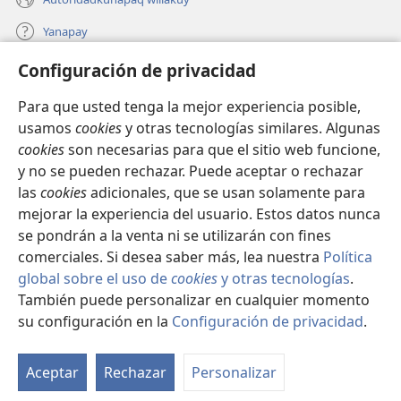
Yanapay
Configuración de privacidad
Donacionta churanapaq
(abre
una
Para que usted tenga la mejor experiencia posible,
nueva
INTERNETPI QELQANCHISKUNA Watchtower™
usamos
cookies
y otras tecnologías similares. Algunas
(abre
ventana)
cookies
son necesarias para que el sitio web funcione,
una
®
JW Hub
nueva
y no se pueden rechazar. Puede aceptar o rechazar
(abre
ventana)
las
cookies
adicionales, que se usan solamente para
una
®
JW Library
nueva
mejorar la experiencia del usuario. Estos datos nunca
ventana)
se pondrán a la venta ni se utilizarán con fines
comerciales. Si desea saber más, lea nuestra
Política
global sobre el uso de
cookies
y otras tecnologías
.
También puede personalizar en cualquier momento
Copyright
© 2026 Watch Tower Bible and Tract Society of Pennsylvania.
IMATAN RUWAWAQ IMATAN MANA
|
DATOSKUNATA
su configuración en la
Configuración de privacidad
.
Mo
WAQAYCHASQAYKUMANTA
|
CONFIGURACIÓN DE PRIVACIDAD
ín
Aceptar
Rechazar
Personalizar