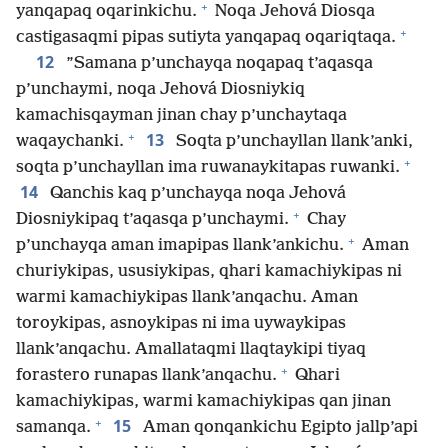
+
yanqapaq oqarinkichu.
Noqa Jehová Diosqa
+
castigasaqmi pipas sutiyta yanqapaq oqariqtaqa.
12
”Samana p’unchayqa noqapaq t’aqasqa
p’unchaymi, noqa Jehová Diosniykiq
kamachisqayman jinan chay p’unchaytaqa
+
13
waqaychanki.
Soqta p’unchayllan llank’anki,
+
soqta p’unchayllan ima ruwanaykitapas ruwanki.
14
Qanchis kaq p’unchayqa noqa Jehová
+
Diosniykipaq t’aqasqa p’unchaymi.
Chay
+
p’unchayqa aman imapipas llank’ankichu.
Aman
churiykipas, ususiykipas, qhari kamachiykipas ni
warmi kamachiykipas llank’anqachu. Aman
toroykipas, asnoykipas ni ima uywaykipas
llank’anqachu. Amallataqmi llaqtaykipi tiyaq
+
forastero runapas llank’anqachu.
Qhari
kamachiykipas, warmi kamachiykipas qan jinan
+
15
samanqa.
Aman qonqankichu Egipto jallp’api