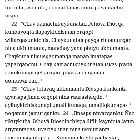
+
toronta, asnonta, ni imantapas munapayankichu,
nispa.
22
”Chay kamachikuykunatan Jehová Diosqa
kunkayoqta llapaykichisman orqopi
willarqasunkichis. Chaykunatan payqa rimamurqan
+
nina ukhumanta, manchay yana phuyu ukhumanta.
Chaykuna nimusqanmanqa manan imatapas
yaparqanchu. Chay kamachikuykunatan iskay p’alta
rumikunapi qelqarqan, jinaspa noqaman
+
qomuwarqan.
23
”Chay tutayaq ukhumanta Diospa kunkanta
+
uyarispa jinan orqopi nina raurashaqtin,
*
aylluykichiskunapi umallikunaqa, umalliqkunapas
24
noqaman jamurqanku.
Jinaspa niwarqanku: Ñan
rikuykuña Jehová Diosninchispa lliflli kayninta jatun
atiynintapas, uyariykuñan nina ukhumanta
+
rimamusqantapas.
Kunanmi kayta yachayku,