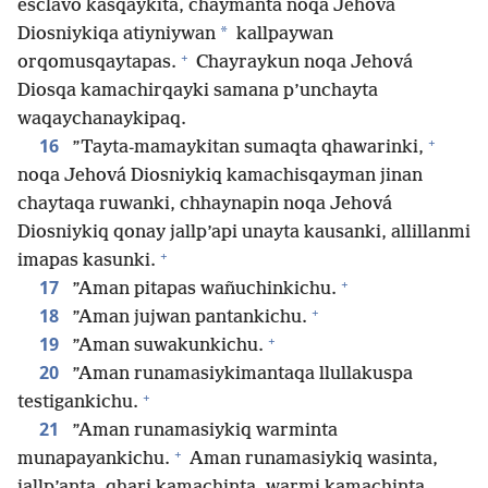
esclavo kasqaykita, chaymanta noqa Jehová
*
Diosniykiqa atiyniywan
kallpaywan
+
orqomusqaytapas.
Chayraykun noqa Jehová
Diosqa kamachirqayki samana p’unchayta
waqaychanaykipaq.
+
16
”Tayta-mamaykitan sumaqta qhawarinki,
noqa Jehová Diosniykiq kamachisqayman jinan
chaytaqa ruwanki, chhaynapin noqa Jehová
Diosniykiq qonay jallp’api unayta kausanki, allillanmi
+
imapas kasunki.
+
17
”Aman pitapas wañuchinkichu.
+
18
”Aman jujwan pantankichu.
+
19
”Aman suwakunkichu.
20
”Aman runamasiykimantaqa llullakuspa
+
testigankichu.
21
”Aman runamasiykiq warminta
+
munapayankichu.
Aman runamasiykiq wasinta,
jallp’anta, qhari kamachinta, warmi kamachinta,