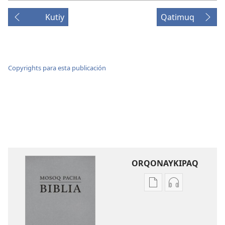
Kutiy
Qatimuq
Copyrights para esta publicación
ORQONAYKIPAQ
Kaypi
Kaypin
qelqakunatan
grabasqa
copiawaq
qelqakunata
Mosoq
horqowaq