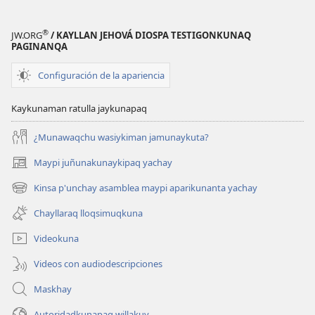
®
JW.ORG
/ KAYLLAN JEHOVÁ DIOSPA TESTIGONKUNAQ
PAGINANQA
Configuración de la apariencia
Kaykunaman ratulla jaykunapaq
¿Munawaqchu wasiykiman jamunaykuta?
Maypi juñunakunaykipaq yachay
(abre
una
Kinsa p'unchay asamblea maypi aparikunanta yachay
(abre
nueva
una
ventana)
Chayllaraq lloqsimuqkuna
nueva
ventana)
Videokuna
Videos con audiodescripciones
Maskhay
Autoridadkunapaq willakuy