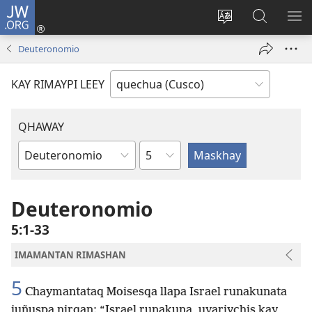
JW.ORG
Sutiykiwan
jaykuy
Direccionpi simi
JW.ORG
QH
(abre
akllay
nisqapi
ME
Deuteronomio
una
maskhay
nueva
KAY RIMAYPI LEEY
ventana)
QHAWAY
Capítulo
Libro
de
la
Deuteronomio
Biblia
5:1-33
IMAMANTAN RIMASHAN
5
Chaymantataq Moisesqa llapa Israel runakunata
juñuspa nirqan: “Israel runakuna, uyariychis kay