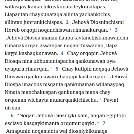
willasqay kamachikuykunata leykunatapas.
Llapantan chaykunataqa allinta yachankichis,
2
allintan junt’ankichispas.
Jehová Diosninchismi
+
3
Horeb orqopi noqanchiswan rimanakurqan.
Jehová Diosqa manan ñaupa taytanchiskunawanchu
rimanakurqan aswanpas noqanchiswanmi, llapa
4
kaypi kashaqkunawan.
Chay orqopin Jehová
Diosqa nina ukhumantapacha qankunawan uya-
+
5
uyapura rimarqan.
Chay kutipin noqaqa Jehová
+
Dioswan qankunawan chaupipi kasharqani
Jehová
Diospa imachus nisqanta qankunaman willanaypaq.
Ninata manchakuspan qankunaqa mana chay
+
orqoman wichayta munarqankichischu.
Paymi
nirqan:
6
”Noqan Jehová Diosniyki kani, noqan Egiptopi
+
7
esclavo kasqaykimanta orqomurqayki.
Amapunin noqamanta waj diosniykikunaqa