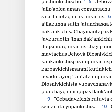
5
+
puchunkichischu.
Jehová 
jallp’apiqa aman comuntachu
sacrificiotaqa ñak’ankichis.
ajllakunqa sutin jatunchasqa
ñak’ankichis. Chaymantapas Pa
jaykuruqtin jinan ñak’ankichi
lloqsimurqankichis chay p’un
maytachus Jehová Diosniykich
kankankichispas mijunkichisp
karpaykichismanmi kutinkichi
levadurayoq t’antata mijunki
Diosniykichista yupaychanay
p’unchayqa imapipas llank’an
9
”Cebadaykichis rutuyta 
10
+
semanata yupankichis.