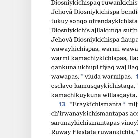
Diosniykichispaq ruwankichi
Jehová Diosniykichispa bend
tukuy sonqo ofrendaykichista
Diosniykichis ajllakunqa sut
Jehová Diosniykichispa ñaupa
wawaykichispas, warmi waway
warmi kamachiykichispas, llaq
qankuna ukhupi tiyaq waj lla
*
wawapas,
viuda warmipas.
esclavo kamusqaykichistaqa,
kamachikuykuna willasqayta.
13
*
”Eraykichismanta
mij
ch’irwanaykichismantapas ace
sarunaykichismantapas vinoyk
Ruway Fiestata ruwankichis,