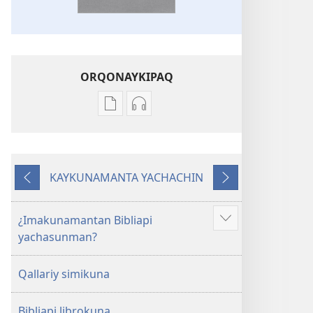
ORQONAYKIPAQ
Kaypi
Kaypin
qelqakunatan
grabasqa
copiawaq
qelqakunata
Mosoq
horqowaq
KAYKUNAMANTA YACHACHIN
Pacha
Mosoq
Kutiy
Qatimuq
Biblia
Pacha
Biblia
¿Imakunamantan Bibliapi
Mostrar
yachasunman?
más
Qallariy simikuna
Bibliapi librokuna