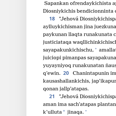
Sapankan ofrendaykichista a
Diosniykichis bendicionninta
18
”Jehová Diosniykichisp
aylluykichisman jina juezkun
paykunan llaqta runakunata c
justiciataqa waqllichinkichisc
+
sayapakunkichischu,
amalla
juiciopi pimanpas sayapakuna
yuyayniyoq runakunatan ñaus
20
q’ewin.
Chanintapunin im
kausashallankichis, jap’ikapu
qonan jallp’atapas.
21
”Jehová Diosniykichispa
aman ima sach’atapas planta
+
*
k’ulluta
jinaqa.