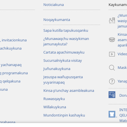
Noticiakuna
Kaykunama
¿Mun
Noqaykumanta
wasi
jamu
Sapa kutilla tapukusqanku
Kinsa
¿Munawaqchu wasiykiman
asam
 invitacionkuna
(abre
jamunaykuta?
apari
una
hachikuykuna
Cartata apachimuwayku
nueva
Vide
ventana)
Sucursalniykuta visitay
 yachanapaq
Mask
Juñunakuykuna
q programakuna
Jesuspa wañupusqanta
q qelqakuna
Yana
yuyarinapaq
kuna
Kinsa p’unchay asambleakuna
Don
(abre
Ruwasqayku
una
Willakuykuna
nueva
INT
ventana)
Mundontinpin kashayku
QEL
(abre
Wat
 grabasqa
una