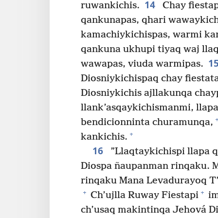
14
ruwankichis.
Chay fiestap
qankunapas, qhari wawaykich
kamachiykichispas, warmi kam
qankuna ukhupi tiyaq waj lla
1
wawapas, viuda warmipas.
Diosniykichispaq chay fiestat
Diosniykichis ajllakunqa chay
llank’asqaykichismanmi, lla
bendicionninta churamunqa,
+
kankichis.
16
”Llaqtaykichispi llapa 
Diospa ñaupanman rinqaku. 
rinqaku Mana Levadurayoq T’a
+
+
Ch’ujlla Ruway Fiestapi
im
ch’usaq makintinqa Jehová D