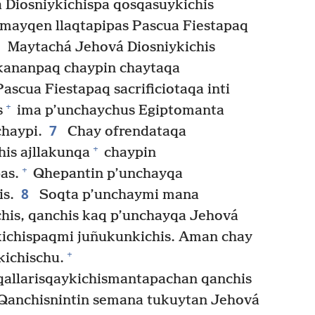
Diosniykichispa qosqasuykichis
 mayqen llaqtapipas Pascua Fiestapaq
6
Maytachá Jehová Diosniykichis
 kananpaq chaypin chaytaqa
scua Fiestapaq sacrificiotaqa inti
+
s
ima p’unchaychus Egiptomanta
7
chaypi.
Chay ofrendataqa
+
is ajllakunqa
chaypin
+
as.
Qhepantin p’unchayqa
8
s.
Soqta p’unchaymi mana
chis, qanchis kaq p’unchayqa Jehová
kichispaqmi juñukunkichis. Aman chay
+
kichischu.
qallarisqaykichismantapachan qanchis
Qanchisnintin semana tukuytan Jehová