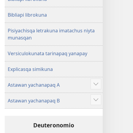
Bibliapi librokuna
Pisiyachisqa letrakuna imatachus niyta
munasqan
Versiculokunata tarinapaq yanapay
Explicasqa simikuna
Astawan yachanapaq A
Mostrar
más
Astawan yachanapaq B
Mostrar
más
Deuteronomio