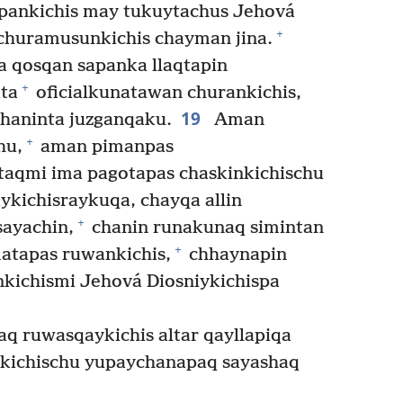
pankichis may tukuytachus Jehová
+
 churamusunkichis chayman jina.
a qosqan sapanka llaqtapin
+
ata
oficialkunatawan churankichis,
19
haninta juzganqaku.
Aman
+
hu,
aman pimanpas
taqmi ima pagotapas chaskinkichischu
ykichisraykuqa, chayqa allin
+
ayachin,
chanin runakunaq simintan
+
atapas ruwankichis,
chhaynapin
nkichismi Jehová Diosniykichispa
q ruwasqaykichis altar qayllapiqa
nkichischu yupaychanapaq sayashaq