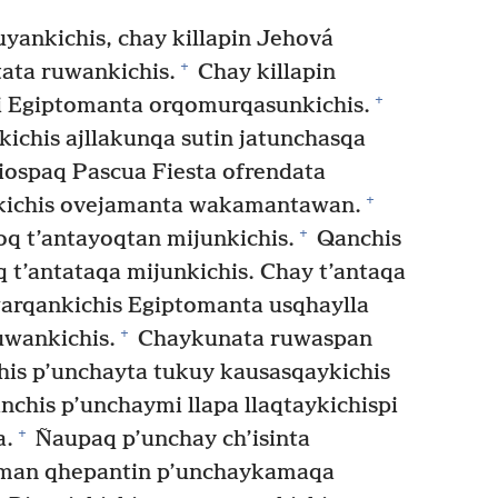
uyankichis, chay killapin Jehová
+
tata ruwankichis.
Chay killapin
+
pi Egiptomanta orqomurqasunkichis.
ichis ajllakunqa sutin jatunchasqa
ospaq Pascua Fiesta ofrendata
+
nkichis ovejamanta wakamantawan.
+
 t’antayoqtan mijunkichis.
Qanchis
t’antataqa mijunkichis. Chay t’antaqa
warqankichis Egiptomanta usqhaylla
+
uwankichis.
Chaykunata ruwaspan
is p’unchayta tukuy kausasqaykichis
chis p’unchaymi llapa llaqtaykichispi
+
a.
Ñaupaq p’unchay ch’isinta
aman qhepantin p’unchaykamaqa