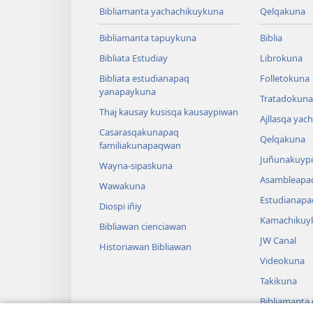
Bibliamanta yachachikuykuna
Qelqakuna
Bibliamanta tapuykuna
Biblia
Bibliata Estudiay
Librokuna
Bibliata estudianapaq
Folletokuna
yanapaykuna
Tratadokuna,
Thaj kausay kusisqa kausaypiwan
Ajllasqa yac
Casarasqakunapaq
Qelqakuna
familiakunapaqwan
Juñunakuypi
Wayna-sipaskuna
Asambleapa
Wawakuna
Estudianapa
Diospi iñiy
Kamachikuy
Bibliawan cienciawan
JW Canal
Historiawan Bibliawan
Videokuna
Takikuna
Bibliamanta