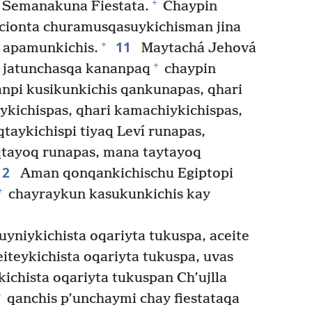
+
s Semanakuna Fiestata.
Chaypin
icionta churamusqasuykichisman jina
11
+
 apamunkichis.
Maytachá Jehová
+
in jatunchasqa kananpaq
chaypin
npi kusikunkichis qankunapas, qhari
kichispas, qhari kamachiykichispas,
taykichispi tiyaq Leví runapas,
qtayoq runapas, mana taytayoq
12
Aman qonqankichischu Egiptopi
+
chayraykun kasukunkichis kay
uyniykichista oqariyta tukuspa, aceite
iteykichista oqariyta tukuspa, uvas
ichista oqariyta tukuspan Ch’ujlla
+
qanchis p’unchaymi chay fiestataqa