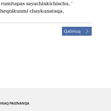
+
rumitapas sayachinkichischu,
 cheqnikunmi chaykunataqa.
Qatimuq
KUNAQ PAGINANQA