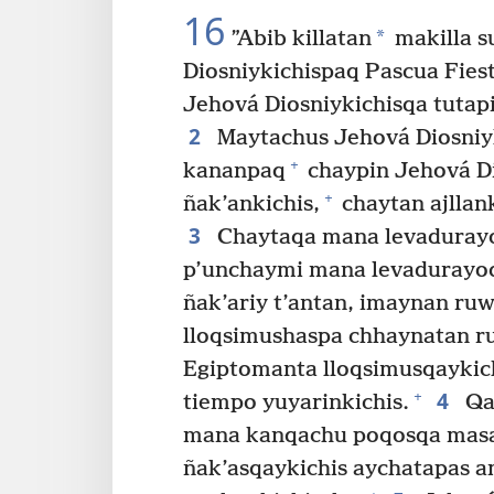
16
*
”Abib killatan
makilla s
Diosniykichispaq Pascua Fies
Jehová Diosniykichisqa tuta
2
Maytachus Jehová Diosniyk
+
kananpaq
chaypin Jehová Di
+
ñak’ankichis,
chaytan ajlla
3
Chaytaqa mana levadurayoq
p’unchaymi mana levadurayoq 
ñak’ariy t’antan, imaynan ru
lloqsimushaspa chhaynatan r
Egiptomanta lloqsimusqaykich
4
+
tiempo yuyarinkichis.
Qan
mana kanqachu poqosqa mas
ñak’asqaykichis aychatapas 