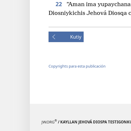
22
”Aman ima yupaychana 
Diosniykichis Jehová Diosqa
Kutiy
Copyrights para esta publicación
®
JW.ORG
/ KAYLLAN JEHOVÁ DIOSPA TESTIGON