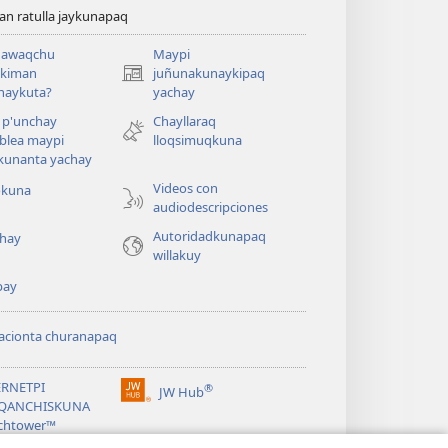
n ratulla jaykunapaq
awaqchu
Maypi
ykiman
juñunakunaykipaq
(abre
naykuta?
yachay
una
nueva
 p'unchay
Chayllaraq
ventana)
blea maypi
lloqsimuqkuna
kunanta yachay
Videos con
okuna
audiodescripciones
Autoridadkunapaq
hay
willakuy
pay
acionta churanapaq
ERNETPI
®
JW Hub
(abre
QANCHISKUNA
una
chtower™
nueva