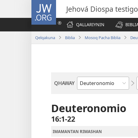
JW.ORG
Jehová Diospa testig
QALLARIYNIN
BIBL
Qelqakuna
Biblia
Mosoq Pacha Biblia
Deu
QHAWAY
Libro
de
la
Deuteronomio
Biblia
16:1-22
IMAMANTAN RIMASHAN