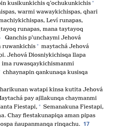
+
in kusikunkichis q’ochukunkichis
ispas, warmi wawaykichispas, qhari
achiykichispas, Leví runapas,
qtayoq runapas, mana taytayoq
5
Qanchis p’unchaymi Jehová
+
a ruwankichis
maytachá Jehová
pi. Jehová Diosniykichisqa llapa
pa ima ruwasqaykichismanmi
+
chhaynapin qankunaqa kusisqa
qharikunan watapi kinsa kutita Jehová
Maytachá pay ajllakunqa chaymanmi
+
nta Fiestapi,
Semanakuna Fiestapi,
a. Chay fiestakunapiqa aman pipas
17
iospa ñaupanmanqa rinqachu.