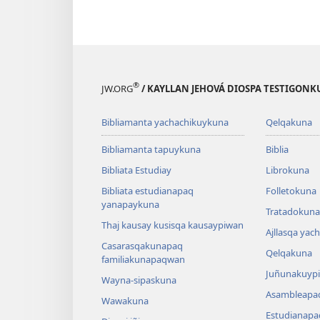
®
JW.ORG
/ KAYLLAN JEHOVÁ DIOSPA TESTIGON
Bibliamanta yachachikuykuna
Qelqakuna
Bibliamanta tapuykuna
Biblia
Bibliata Estudiay
Librokuna
Bibliata estudianapaq
Folletokuna
yanapaykuna
Tratadokuna,
Thaj kausay kusisqa kausaypiwan
Ajllasqa yac
Casarasqakunapaq
Qelqakuna
familiakunapaqwan
Juñunakuypi
Wayna-sipaskuna
Asambleapa
Wawakuna
Estudianapa