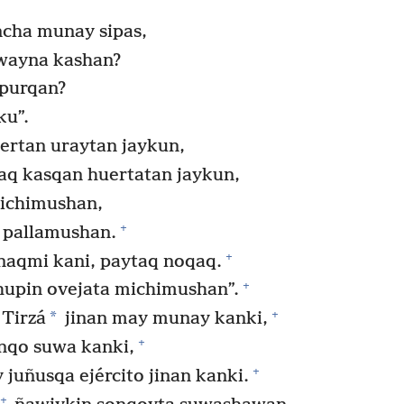
cha munay sipas,
wayna kashan?
purqan?
ku”.
rtan uraytan jaykun,
aq kasqan huertatan jaykun,
michimushan,
+
a pallamushan.
+
qmi kani, paytaq noqaq.
+
khupin ovejata michimushan”.
+
*
Tirzá
jinan may munay kanki,
+
onqo suwa kanki,
+
uñusqa ejército jinan kanki.
+