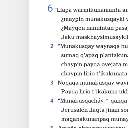
6
“Llapa warmikunamanta an
¿maypin munakusqayki 
¿Mayqen ñannintan pasa
Jaku maskhaysimusayki
2
“Munakusqay waynaqa hue
sumaq q’apaq plantakun
chaypin payqa ovejata 
chaypin lirio t’ikakunat
3
Noqaqa munakusqay wayna
Payqa lirio t’ikakuna u
4
+
“Munakusqacháy,
qanqa 
Jerusalén llaqta jinan s
maqanakunanpaq munay j
5