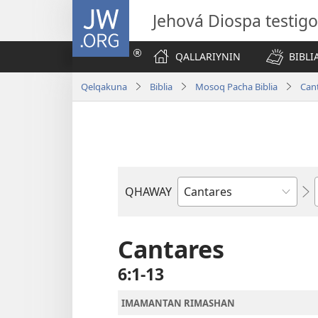
JW.ORG
Jehová Diospa testig
QALLARIYNIN
BIBL
Qelqakuna
Biblia
Mosoq Pacha Biblia
Can
QHAWAY
Libro
de
la
Cantares
Biblia
6:1-13
IMAMANTAN RIMASHAN