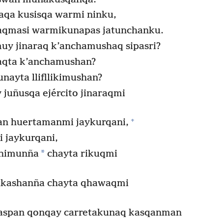
aqa kusisqa warmi ninku,
yaqmasi warmikunapas jatunchanku.
muy jinaraq k’anchamushaq sipasri?
umaqta k’anchamushan?
unayta llifllikimushan?
uñusqa ejército jinaraqmi
+
an huertamanmi jaykurqani,
i jaykurqani,
*
jchimunña
chayta rikuqmi
’ikashanña chayta qhawaqmi
aspan qonqay carretakunaq kasqanman