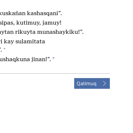
kuskañan kashasqani”.
sipas, kutimuy, jamuy!
ytan rikuyta munashaykiku!”.
 kay sulamitata
+
.
*
sushaqkuna jinan!”.
Qatimuq