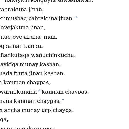
ñawiykin sonqoyta suwashawan.
cabrakuna jinan,
+
ykumushaq cabrakuna jinan.
ovejakuna jinan,
muq ovejakuna jinan.
yoqkaman kanku,
ñankutaqa wañuchinkuchu.
yaykiqa munay kashan,
ada fruta jinan kashan.
a kanman chaypas,
*
i warmikunaña
kanman chaypas,
+
unaña kanman chaypas,
an ancha munay urpichayqa.
qa,
aswan munakusqanqa.