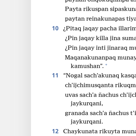
Payta rikuspan sipaskun
paytan reinakunapas ti
10
¿Pitaq jaqay pacha illari
¿Pin jaqay killa jina s
¿Pin jaqay inti jinaraq m
Maqanakunanpaq munay j
+
kamushan”.
11
“Nogal sach’akunaq kasq
ch’ijchimusqanta rikuqm
uvas sach’a ñachus ch’i
jaykurqani,
granada sach’a ñachus t
jaykurqani.
12
Chaykunata rikuyta mun