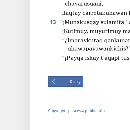
chayarusqani,
llaqtay carretakunawan 
13
*
“¡Munakusqay sulamita
¡Kutimuy, muyurimuy ma
“¿Imaraykutaq qankunari
qhawapayawankichis?”
“¡Payqa iskay t’aqapi tu
Kutiy
Copyrights para esta publicación