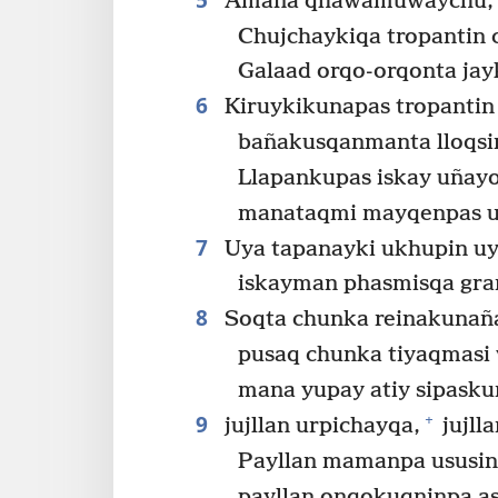
Amaña qhawamuwaychu,
Chujchaykiqa tropantin 
Galaad orqo-orqonta ja
6
Kiruykikunapas tropantin 
bañakusqanmanta lloqsi
Llapankupas iskay uña
manataqmi mayqenpas u
7
Uya tapanayki ukhupin u
iskayman phasmisqa gran
8
Soqta chunka reinakunañ
pusaq chunka tiyaqmas
mana yupay atiy sipask
9
+
jujllan urpichayqa,
jujll
Payllan mamanpa ususin
payllan onqokuqninpa 