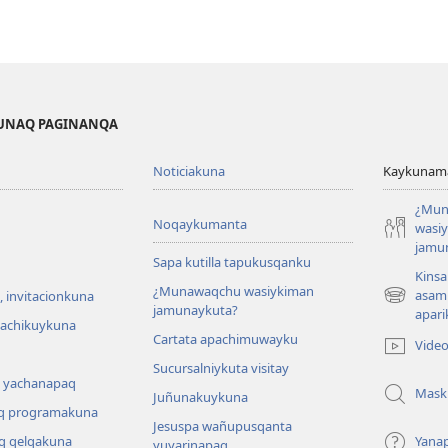
KUNAQ PAGINANQA
Noticiakuna
Kaykunama
¿Mun
Noqaykumanta
wasi
jamu
Sapa kutilla tapukusqanku
Kinsa
¿Munawaqchu wasiykiman
asam
 invitacionkuna
(abre
jamunaykuta?
apari
una
hachikuykuna
Cartata apachimuwayku
nueva
Vide
ventana)
Sucursalniykuta visitay
 yachanapaq
Mask
Juñunakuykuna
q programakuna
Jesuspa wañupusqanta
q qelqakuna
Yana
yuyarinapaq