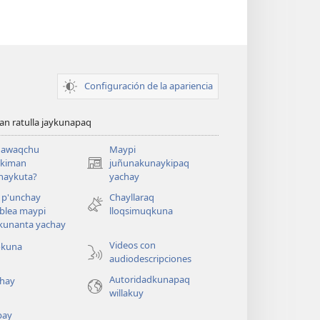
Configuración de la apariencia
n ratulla jaykunapaq
awaqchu
Maypi
ykiman
juñunakunaykipaq
(abre
naykuta?
yachay
una
nueva
 p'unchay
Chayllaraq
ventana)
blea maypi
lloqsimuqkuna
kunanta yachay
Videos con
okuna
audiodescripciones
Autoridadkunapaq
hay
willakuy
pay