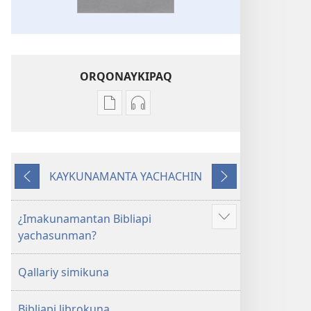
ORQONAYKIPAQ
Kaypi
Kaypin
qelqakunatan
grabasqa
copiawaq
qelqakunata
Mosoq
horqowaq
KAYKUNAMANTA YACHACHIN
Pacha
Mosoq
Kutiy
Qatimuq
Biblia
Pacha
Biblia
¿Imakunamantan Bibliapi
Mostrar
yachasunman?
más
Qallariy simikuna
Bibliapi librokuna