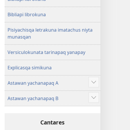
Bibliapi librokuna
Pisiyachisqa letrakuna imatachus niyta
munasqan
Versiculokunata tarinapaq yanapay
Explicasqa simikuna
Astawan yachanapaq A
Mostrar
más
Astawan yachanapaq B
Mostrar
más
Cantares