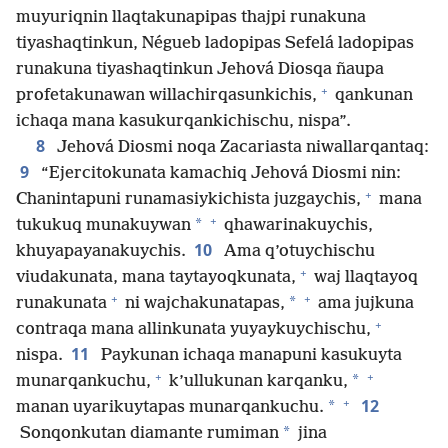
muyuriqnin llaqtakunapipas thajpi runakuna
tiyashaqtinkun, Négueb ladopipas Sefelá ladopipas
runakuna tiyashaqtinkun Jehová Diosqa ñaupa
+
profetakunawan willachirqasunkichis,
qankunan
ichaqa mana kasukurqankichischu, nispa”.
8
Jehová Diosmi noqa Zacariasta niwallarqantaq:
9
“Ejercitokunata kamachiq Jehová Diosmi nin:
+
Chanintapuni runamasiykichista juzgaychis,
mana
+
*
tukukuq munakuywan
qhawarinakuychis,
10
khuyapayanakuychis.
Ama q’otuychischu
+
viudakunata, mana taytayoqkunata,
waj llaqtayoq
+
+
*
runakunata
ni wajchakunatapas,
ama jujkuna
+
contraqa mana allinkunata yuyaykuychischu,
11
nispa.
Paykunan ichaqa manapuni kasukuyta
+
+
*
munarqankuchu,
k’ullukunan karqanku,
+
12
*
manan uyarikuytapas munarqankuchu.
*
Sonqonkutan diamante rumiman
jina