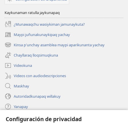
Kaykunaman ratulla jaykunapaq
¿Munawaqchu wasiykiman jamunaykuta?
Maypi juñunakunaykipaq yachay
(abre
una
Kinsa p'unchay asamblea maypi aparikunanta yachay
(abre
nueva
una
ventana)
Chayllaraq lloqsimuqkuna
nueva
ventana)
Videokuna
Videos con audiodescripciones
Maskhay
Autoridadkunapaq willakuy
Yanapay
Configuración de privacidad
Donacionta churanapaq
(abre