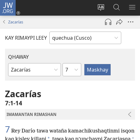
JW.ORG
Sutiykiwan
jaykuy
Direccionpi simi
JW.ORG
QH
(abre
akllay
nisqapi
ME
Zacarías
una
maskhay
nueva
KAY RIMAYPI LEEY
ventana)
QHAWAY
Capítulo
Libro
de
la
Zacarías
Biblia
7:1-14
IMAMANTAN RIMASHAN
7
Rey Darío tawa wataña kamachikushaqtinmi isqon
+
*
kaq kislev killapi
tawa kaq p’unchaypi Zacariasqa