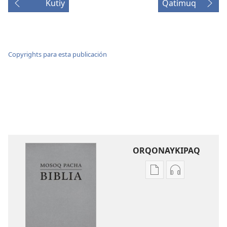
Kutiy
Qatimuq
Copyrights para esta publicación
ORQONAYKIPAQ
Kaypi
Kaypin
qelqakunatan
grabasqa
copiawaq
qelqakunata
Mosoq
horqowaq
Pacha
Mosoq