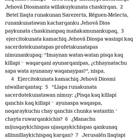
2
Jehová Diosmanta willakuykunata chaskirqan.
Betel llaqta runakunan Sarezerta, Réguen-Melecta,
runankunatawan kacharqanku Jehová Dios
3
paykunata chaskinanpaq mañakamunankupaq,
ejercitokunata kamachiq Jehová Diospa wasinpi kaq
sacerdotekunatapas profetakunatapas
nimunankupaq: “Imaynan watan-watan pisqa kaq
+
killapi
waqarqani ayunarqanipas, ¿chhaynatachu
sapa wata ayunanay waqanaypas?”, nispa.
4
Ejercitokunata kamachiq Jehová Diosmi
5
niwallarqantaq:
“Llapa runakunata
sacerdotekunatawan nimuy: ¿Pisqa kaq killapi
+
qanchis kaq killapi
ayunaspa waqaspa,
+
noqaraykuchu chay qanchis chunka watantin
6
chayta ruwarqankichis?
¿Manachu
mijusqaykichispas ujasqaykichispas qankunaq
7
allinnillaykichispaq karqan?
Jerusalén llaqtapi