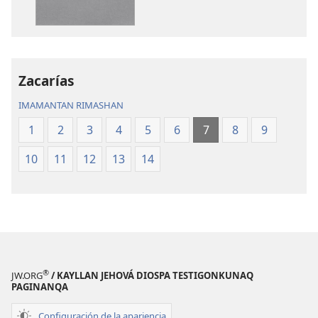
Biblia
Pacha
Biblia
Zacarías
IMAMANTAN RIMASHAN
1
2
3
4
5
6
7
8
9
10
11
12
13
14
®
JW.ORG
/ KAYLLAN JEHOVÁ DIOSPA TESTIGONKUNAQ
PAGINANQA
Configuración de la apariencia