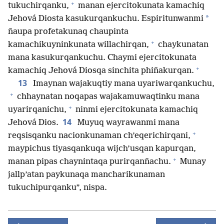
+
tukuchirqanku,
manan ejercitokunata kamachiq
*
Jehová Diosta kasukurqankuchu. Espiritunwanmi
ñaupa profetakunaq chaupinta
+
kamachikuyninkunata willachirqan,
chaykunatan
mana kasukurqankuchu. Chaymi ejercitokunata
+
kamachiq Jehová Diosqa sinchita phiñakurqan.
13
Imaynan wajakuqtiy mana uyariwarqankuchu,
+
chhaynatan noqapas wajakamuwaqtinku mana
+
uyarirqanichu,
ninmi ejercitokunata kamachiq
14
Jehová Dios.
Muyuq wayrawanmi mana
+
reqsisqanku nacionkunaman ch’eqerichirqani,
maypichus tiyasqankuqa wijch’usqan kapurqan,
+
manan pipas chaynintaqa purirqanñachu.
Munay
jallp’atan paykunaqa mancharikunaman
tukuchipurqanku”, nispa.