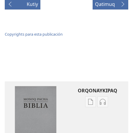
Kutiy
Qatimuq
Copyrights para esta publicación
ORQONAYKIPAQ
Kaypi
Kaypin
qelqakunatan
grabasqa
copiawaq
qelqakunata
Mosoq
horqowaq