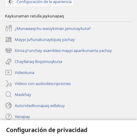
Configuración de la apariencia
Kaykunaman ratulla jaykunapaq
¿Munawaqchu wasiykiman jamunaykuta?
Maypi juñunakunaykipaq yachay
(abre
una
Kinsa p'unchay asamblea maypi aparikunanta yachay
(abre
nueva
una
ventana)
Chayllaraq lloqsimuqkuna
nueva
ventana)
Videokuna
Videos con audiodescripciones
Maskhay
Autoridadkunapaq willakuy
Yanapay
Configuración de privacidad
Donacionta churanapaq
(abre