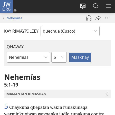
JW.ORG
Sutiykiwan
jaykuy
Direccionpi simi
JW.ORG
QH
(abre
akllay
nisqapi
ME
Nehemías
una
maskhay
nueva
KAY RIMAYPI LEEY
ventana)
QHAWAY
Capítulo
Libro
de
la
Nehemías
Biblia
5:1-19
IMAMANTAN RIMASHAN
5
Chaykuna qhepatan wakin runakunaqa
warminkupiwan wayqenku judío runakuna contra