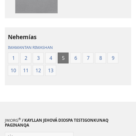
Pacha
Mosoq
Biblia
Pacha
Biblia
Nehemías
IMAMANTAN RIMASHAN
1
2
3
4
5
6
7
8
9
10
11
12
13
®
JW.ORG
/ KAYLLAN JEHOVÁ DIOSPA TESTIGONKUNAQ
PAGINANQA