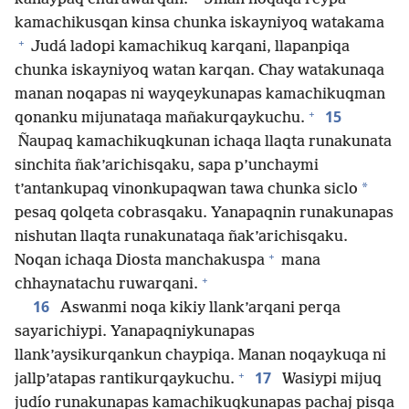
kamachikusqan kinsa chunka iskayniyoq watakama
+
Judá ladopi kamachikuq karqani, llapanpiqa
chunka iskayniyoq watan karqan. Chay watakunaqa
manan noqapas ni wayqeykunapas kamachikuqman
+
15
qonanku mijunataqa mañakurqaykuchu.
Ñaupaq kamachikuqkunan ichaqa llaqta runakunata
sinchita ñak’arichisqaku, sapa p’unchaymi
*
t’antankupaq vinonkupaqwan tawa chunka siclo
pesaq qolqeta cobrasqaku. Yanapaqnin runakunapas
nishutan llaqta runakunataqa ñak’arichisqaku.
+
Noqan ichaqa Diosta manchakuspa
mana
+
chhaynatachu ruwarqani.
16
Aswanmi noqa kikiy llank’arqani perqa
sayarichiypi. Yanapaqniykunapas
llank’aysikurqankun chaypiqa. Manan noqaykuqa ni
+
17
jallp’atapas rantikurqaykuchu.
Wasiypi mijuq
judío runakunapas kamachikuqkunapas pachaj pisqa