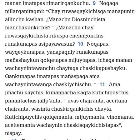
9
manan imatapas rimarirqankuchu.
Noqaqa
nillarqanitaqmi: “Chay ruwasqaykichisqa manapunin
allinchu kashan. ¿Manachu Diosninchista
+
manchakunkichis?
¿Manachu chay
ruwasqaykichista rikuspa enemigonchis
10
runakunapas asipayawasun?
Noqapas,
wayqeykunapas, yanapaqniy runakunapas
mañashaykun qolqetapas mijuytapas, ichaqa manan
wachaynintawanchu chaytaqa chaskikapushayku.
Qankunapas imatapas mañaspaqa ama
+
11
wachaynintawanqa chaskiychischu.
Ama
jinachu kaychis, kunanpacha kaqta kutichipuychis
+
pimantachus jallp’anta,
uvas chajranta, aceituna
chajranta, wasinta chaskirqankichis chayta.
Kutichipuychis qolqemanta, mijuymanta, vinomanta,
aceitemanta wachaynin chaskisqaykichistapas”,
nispay.