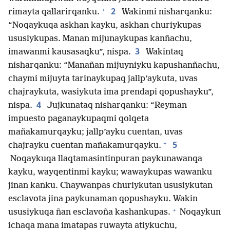
+
2
rimayta qallarirqanku.
Wakinmi nisharqanku:
“Noqaykuqa askhan kayku, askhan churiykupas
ususiykupas. Manan mijunaykupas kanñachu,
3
imawanmi kausasaqku”, nispa.
Wakintaq
nisharqanku: “Manañan mijuyniyku kapushanñachu,
chaymi mijuyta tarinaykupaq jallp’aykuta, uvas
chajraykuta, wasiykuta ima prendapi qopushayku”,
4
nispa.
Jujkunataq nisharqanku: “Reyman
impuesto paganaykupaqmi qolqeta
mañakamurqayku; jallp’ayku cuentan, uvas
+
5
chajrayku cuentan mañakamurqayku.
Noqaykuqa llaqtamasintinpuran paykunawanqa
kayku, wayqentinmi kayku; wawaykupas wawanku
jinan kanku. Chaywanpas churiykutan ususiykutan
esclavota jina paykunaman qopushayku. Wakin
+
ususiykuqa ñan esclavoña kashankupas.
Noqaykun
ichaqa mana imatapas ruwayta atiykuchu,