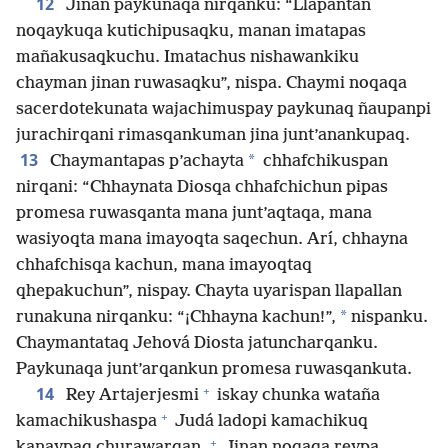
12
Jinan paykunaqa nirqanku: “Llapantan
noqaykuqa kutichipusaqku, manan imatapas
mañakusaqkuchu. Imatachus nishawankiku
chayman jinan ruwasaqku”, nispa. Chaymi noqaqa
sacerdotekunata wajachimuspay paykunaq ñaupanpi
jurachirqani rimasqankuman jina junt’anankupaq.
13
*
Chaymantapas p’achayta
chhafchikuspan
nirqani: “Chhaynata Diosqa chhafchichun pipas
promesa ruwasqanta mana junt’aqtaqa, mana
wasiyoqta mana imayoqta saqechun. Arí, chhayna
chhafchisqa kachun, mana imayoqtaq
qhepakuchun”, nispay. Chayta uyarispan llapallan
*
runakuna nirqanku: “¡Chhayna kachun!”,
nispanku.
Chaymantataq Jehová Diosta jatuncharqanku.
Paykunaqa junt’arqankun promesa ruwasqankuta.
+
14
Rey Artajerjesmi
iskay chunka wataña
+
kamachikushaspa
Judá ladopi kamachikuq
+
kanaypaq churawarqan.
Jinan noqaqa reypa