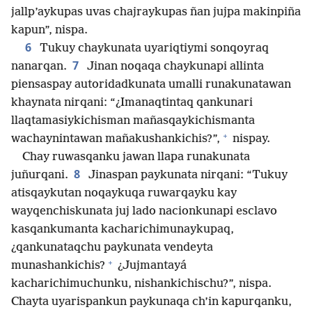
jallp’aykupas uvas chajraykupas ñan jujpa makinpiña
kapun”, nispa.
6
Tukuy chaykunata uyariqtiymi sonqoyraq
7
nanarqan.
Jinan noqaqa chaykunapi allinta
piensaspay autoridadkunata umalli runakunatawan
khaynata nirqani: “¿Imanaqtintaq qankunari
llaqtamasiykichisman mañasqaykichismanta
+
wachaynintawan mañakushankichis?”,
nispay.
Chay ruwasqanku jawan llapa runakunata
8
juñurqani.
Jinaspan paykunata nirqani: “Tukuy
atisqaykutan noqaykuqa ruwarqayku kay
wayqenchiskunata juj lado nacionkunapi esclavo
kasqankumanta kacharichimunaykupaq,
¿qankunataqchu paykunata vendeyta
+
munashankichis?
¿Jujmantayá
kacharichimuchunku, nishankichischu?”, nispa.
Chayta uyarispankun paykunaqa ch’in kapurqanku,