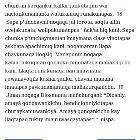
chunkan karqanku, kallarqankutaqmi waj
18
nacionkunamanta watukamuq runakunapas.
Sapa p’unchaymi noqaqa juj torota, soqta allin
*
ovejakunata, wallpakunatapas
ñak’achiq kani. Sapa
chunka p’unchaymantan imaymana clase vinotapas
askhata apachimuq kani, noqamantan llapa
chaykunaqa lloqsiq. Manapunin noqaqa
kamachikuqman qonanku mijunataqa mañakuqchu
kani. Llaqta runakunaqa ñan imaymana
ruwanayoqña kasharqanku, chaymi manaña
19
imatapas paykunamantaqa mañakurqanichu.
Jinan noqaqa Diosmanta mañakurqani: “Diosníy,
amayá qonqawankichu, bendicionniykitapas
churaykamuwankiyá. Amayá qonqankichu kay
+
llaqtapaq tukuy ima ruwasqaytapas”,
nispa.