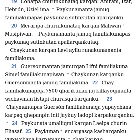
19
Cohatpa churinkunataq karqan: Amram, Izar,
+
Hebrón, Uziel ima.
Paykunamanta jamuq
familiakunapas paykunaq sutinkutan aparqanku.
+
20
Meraripa churinkunataq karqan Maliwan
+
Musipiwan.
Paykunamanta jamuq familiakunapas
paykunaq sutinkutan apallarqankutaq.
Chaykunan karqan Leví ayllu runakunamanta
familiakuna.
21
Guersonmantan jamurqan Lifní familiakuna
+
Simeí familiakunapiwan.
Chaykunan karqanku
22
Guersonmanta jamuq familiakuna.
Chay
familiakunapiqa 7500 qharikunan juj killayoqmanta
+
23
wichayman listapi churasqa karqanku.
Chaymantapas Guersón familiakunaqa yupaychana
karpaq qhepanpin inti jaykuy ladopi karpakurqanku.
+
24
Paykunata umalliqmi karqan Laelpa churin
+
25
Eliasaf.
Paykunan
encargasqa kasharqanku
+
yupaychana karpamanta,
chay karpaq