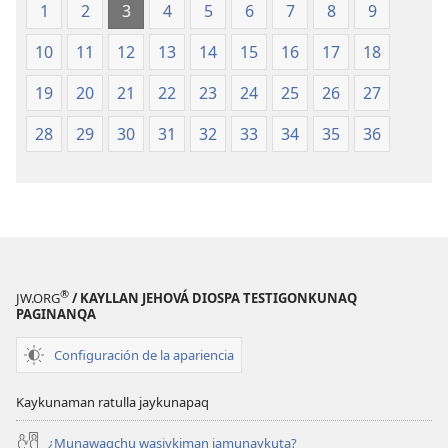
1
2
3
4
5
6
7
8
9
10
11
12
13
14
15
16
17
18
19
20
21
22
23
24
25
26
27
28
29
30
31
32
33
34
35
36
®
JW.ORG
/ KAYLLAN JEHOVÁ DIOSPA TESTIGONKUNAQ
PAGINANQA
Configuración de la apariencia
Kaykunaman ratulla jaykunapaq
¿Munawaqchu wasiykiman jamunaykuta?