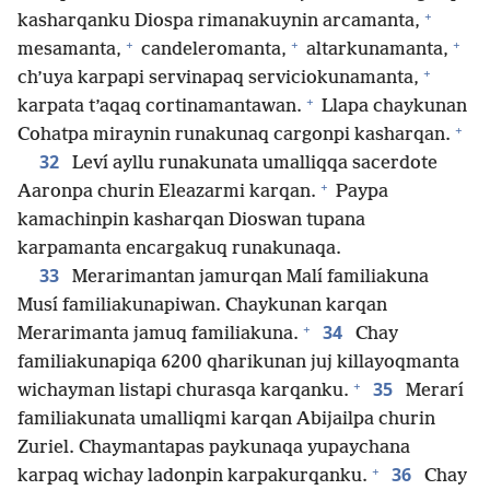
+
kasharqanku Diospa rimanakuynin arcamanta,
+
+
+
mesamanta,
candeleromanta,
altarkunamanta,
+
ch’uya karpapi servinapaq serviciokunamanta,
+
karpata t’aqaq cortinamantawan.
Llapa chaykunan
+
Cohatpa miraynin runakunaq cargonpi kasharqan.
32
Leví ayllu runakunata umalliqqa sacerdote
+
Aaronpa churin Eleazarmi karqan.
Paypa
kamachinpin kasharqan Dioswan tupana
karpamanta encargakuq runakunaqa.
33
Merarimantan jamurqan Malí familiakuna
Musí familiakunapiwan. Chaykunan karqan
+
34
Merarimanta jamuq familiakuna.
Chay
familiakunapiqa 6200 qharikunan juj killayoqmanta
+
35
wichayman listapi churasqa karqanku.
Merarí
familiakunata umalliqmi karqan Abijailpa churin
Zuriel. Chaymantapas paykunaqa yupaychana
+
36
karpaq wichay ladonpin karpakurqanku.
Chay