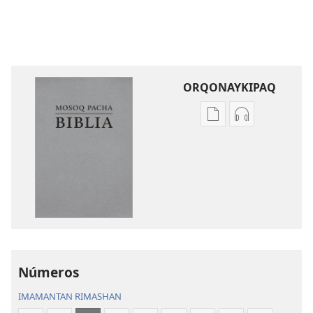
ORQONAYKIPAQ
Kaypi
Kaypin
qelqakunatan
grabasqa
copiawaq
qelqakunata
Mosoq
horqowaq
Pacha
Mosoq
Biblia
Pacha
Biblia
Números
IMAMANTAN RIMASHAN