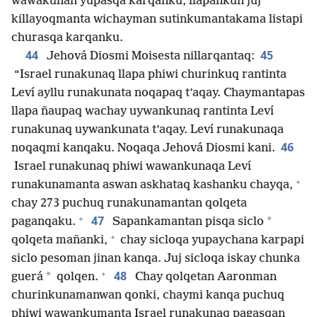
wawakunan yupasqa karqanku, llapankun juj
killayoqmanta wichayman sutinkumantakama listapi
churasqa karqanku.
44
45
Jehová Diosmi Moisesta nillarqantaq:
“Israel runakunaq llapa phiwi churinkuq rantinta
Leví ayllu runakunata noqapaq t’aqay. Chaymantapas
llapa ñaupaq wachay uywankunaq rantinta Leví
runakunaq uywankunata t’aqay. Leví runakunaqa
46
noqaqmi kanqaku. Noqaqa Jehová Diosmi kani.
Israel runakunaq phiwi wawankunaqa Leví
+
runakunamanta aswan askhataq kashanku chayqa,
chay 273 puchuq runakunamantan qolqeta
+
47
*
paganqaku.
Sapankamantan pisqa siclo
+
qolqeta mañanki,
chay sicloqa yupaychana karpapi
siclo pesoman jinan kanqa. Juj sicloqa iskay chunka
+
48
*
guerá
qolqen.
Chay qolqetan Aaronman
churinkunamanwan qonki, chaymi kanqa puchuq
phiwi wawankumanta Israel runakunaq pagasqan