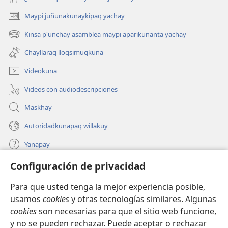
Maypi juñunakunaykipaq yachay
(abre
una
Kinsa p'unchay asamblea maypi aparikunanta yachay
(abre
nueva
una
ventana)
Chayllaraq lloqsimuqkuna
nueva
ventana)
Videokuna
Videos con audiodescripciones
Maskhay
Autoridadkunapaq willakuy
Yanapay
Configuración de privacidad
Donacionta churanapaq
(abre
una
Para que usted tenga la mejor experiencia posible,
nueva
INTERNETPI QELQANCHISKUNA Watchtower™
usamos
cookies
y otras tecnologías similares. Algunas
(abre
ventana)
cookies
son necesarias para que el sitio web funcione,
una
®
JW Hub
nueva
y no se pueden rechazar. Puede aceptar o rechazar
(abre