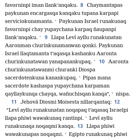
8
favorninpi iman llank’anqaku.
Chaymantapas
paykunan encargasqa kanqaku tupana karpapi
+
serviciokunamanta.
Paykunan Israel runakunaq
favorninpi chay yupaychana karpaq ñaupanpi
+
9
llank’anqaku.
Llapa Leví ayllu runakunatan
Aaronman churinkunamanwan qonki. Paykunan
Israel llaqtamanta t’aqasqa kashanku Aaronta
+
10
churinkunatawan yanapanankupaq.
Aaronta
churinkunatawanmi churanki Diospa
+
sacerdotenkuna kanankupaq.
Pipas mana
sacerdote kashaspa yupaychana karpaman
+
qayllaykunqa chayqa, wañuchisqan kanqa”,
nispa.
11
12
Jehová Diosmi Moisesta nillarqantaq:
“Leví ayllu runakunatan noqapaq t’aqasaq Israelpi
+
llapa phiwi wawakunaq rantinpi.
Leví ayllu
13
runakunaqa noqaqmi kanqa.
Llapa phiwi
+
wawakunapas noqaqmi.
Egipto runakunaq phiwi