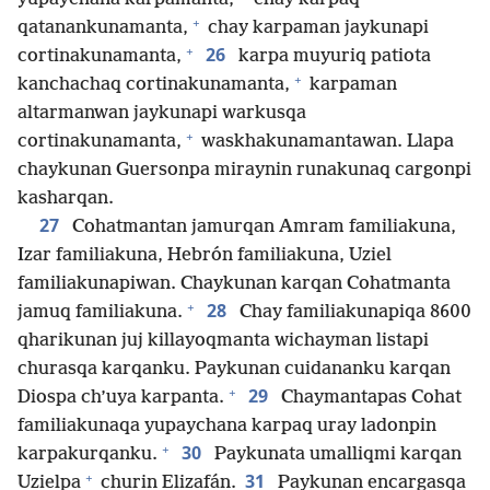
+
qatanankunamanta,
chay karpaman jaykunapi
+
26
cortinakunamanta,
karpa muyuriq patiota
+
kanchachaq cortinakunamanta,
karpaman
altarmanwan jaykunapi warkusqa
+
cortinakunamanta,
waskhakunamantawan. Llapa
chaykunan Guersonpa miraynin runakunaq cargonpi
kasharqan.
27
Cohatmantan jamurqan Amram familiakuna,
Izar familiakuna, Hebrón familiakuna, Uziel
familiakunapiwan. Chaykunan karqan Cohatmanta
+
28
jamuq familiakuna.
Chay familiakunapiqa 8600
qharikunan juj killayoqmanta wichayman listapi
churasqa karqanku. Paykunan cuidananku karqan
+
29
Diospa ch’uya karpanta.
Chaymantapas Cohat
familiakunaqa yupaychana karpaq uray ladonpin
+
30
karpakurqanku.
Paykunata umalliqmi karqan
+
31
Uzielpa
churin Elizafán.
Paykunan encargasqa