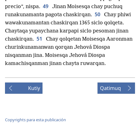
49
precio”, nispa.
Jinan Moisesqa chay puchuq
50
runakunamanta pagota chaskirqan.
Chay phiwi
wawakunamantan chaskirqan 1365 siclo qolqeta.
Chaytaqa yupaychana karpapi siclo pesoman jinan
51
chaskirqan.
Chay qolqetan Moisesqa Aaronman
churinkunamanwan qorqan Jehová Diospa
nisqanman jina. Moisesqa Jehová Diospa
kamachisqanman jinan chayta ruwarqan.
Kutiy
Qatimuq
Copyrights para esta publicación