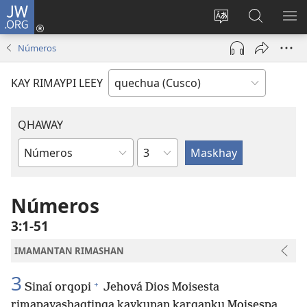
JW.ORG
Sutiykiwan
jaykuy
Direccionpi simi
JW.ORG
QH
(abre
akllay
nisqapi
ME
Números
una
maskhay
nueva
KAY RIMAYPI LEEY
ventana)
QHAWAY
Capítulo
Libro
de
la
Números
Biblia
3:1-51
IMAMANTAN RIMASHAN
3
+
Sinaí orqopi
Jehová Dios Moisesta
rimapayashaqtinqa kaykunan karqanku Moisespa