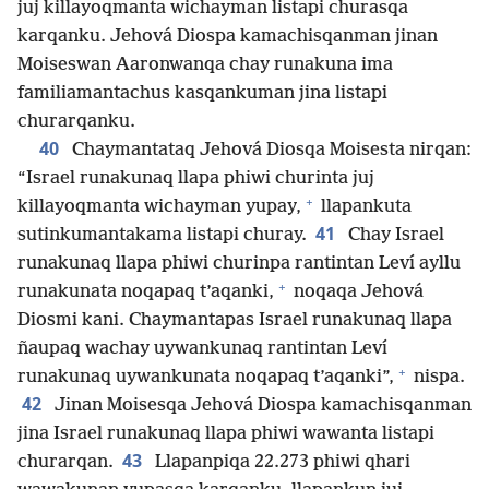
juj killayoqmanta wichayman listapi churasqa
karqanku. Jehová Diospa kamachisqanman jinan
Moiseswan Aaronwanqa chay runakuna ima
familiamantachus kasqankuman jina listapi
churarqanku.
40
Chaymantataq Jehová Diosqa Moisesta nirqan:
“Israel runakunaq llapa phiwi churinta juj
+
killayoqmanta wichayman yupay,
llapankuta
41
sutinkumantakama listapi churay.
Chay Israel
runakunaq llapa phiwi churinpa rantintan Leví ayllu
+
runakunata noqapaq t’aqanki,
noqaqa Jehová
Diosmi kani. Chaymantapas Israel runakunaq llapa
ñaupaq wachay uywankunaq rantintan Leví
+
runakunaq uywankunata noqapaq t’aqanki”,
nispa.
42
Jinan Moisesqa Jehová Diospa kamachisqanman
jina Israel runakunaq llapa phiwi wawanta listapi
43
churarqan.
Llapanpiqa 22.273 phiwi qhari