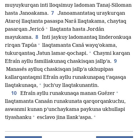
muyuykurqan inti lloqsimuy ladoman Tanaj-Siloman
7
hasta Janoakama.
Janoamantataq uraykurqan
Ataroj llaqtanta pasaspa Nará llaqtakama, chaytaq
+
pasarqan Jericó
llaqtanta hasta Jordán
8
mayukama.
Inti jaykuy ladomantaq linderonkuqa
+
rirqan Tapúa
llaqtamanta Caná wayq’okama,
+
tukurqantaq Jatun lamar-qochapi.
Chaymi karqan
9
Efraín ayllu familiakunaq chaskisqan jallp’a.
Manasés aylluq chaskisqan jallp’a ukhupipas
kallarqantaqmi Efraín ayllu runakunapaq t’aqasqa
+
llaqtakunaqa,
juch’uy llaqtakunantin.
+
10
Efraín ayllu runakunaqa manan Guézer
llaqtamanta Canaán runakunata qarqorqankuchu,
aswanmi kunan p’unchaykama paykuna ukhullapi
+
+
tiyashanku
esclavo jina llank’aspa.