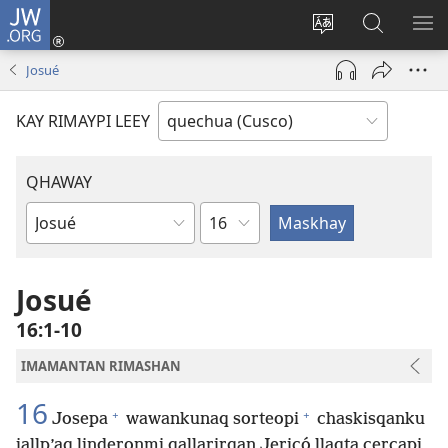
JW.ORG
Sutiykiwan
jaykuy
Direccionpi simi
JW.ORG
QH
(abre
akllay
nisqapi
ME
Josué
una
maskhay
nueva
KAY RIMAYPI LEEY
ventana)
QHAWAY
Capítulo
Libro
de
la
Josué
Biblia
16:1-10
IMAMANTAN RIMASHAN
16
+
+
Josepa
wawankunaq sorteopi
chaskisqanku
jallp’aq linderonmi qallarirqan Jericó llaqta cercapi