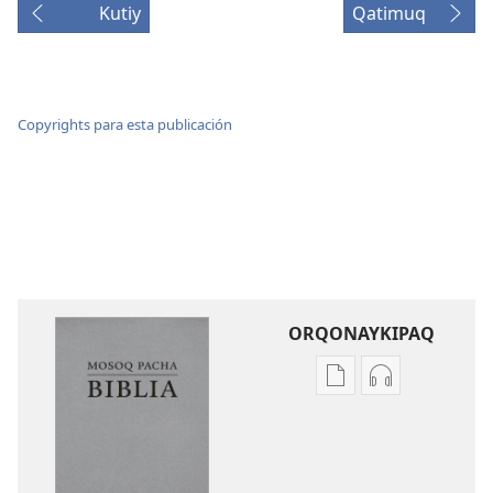
Kutiy
Qatimuq
Copyrights para esta publicación
ORQONAYKIPAQ
Kaypi
Kaypin
qelqakunatan
grabasqa
copiawaq
qelqakunata
Mosoq
horqowaq