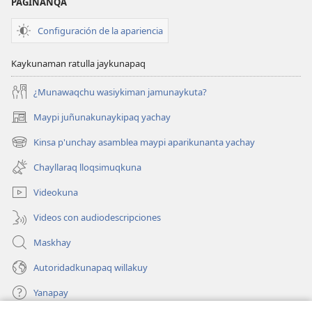
PAGINANQA
Configuración de la apariencia
Kaykunaman ratulla jaykunapaq
¿Munawaqchu wasiykiman jamunaykuta?
Maypi juñunakunaykipaq yachay
(abre
una
Kinsa p'unchay asamblea maypi aparikunanta yachay
(abre
nueva
una
ventana)
Chayllaraq lloqsimuqkuna
nueva
ventana)
Videokuna
Videos con audiodescripciones
Maskhay
Autoridadkunapaq willakuy
Yanapay