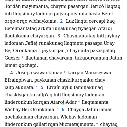
Jordán mayumanta, chaymi pasarqan Jericó llaqtaq
+
inti lloqsimuy ladonpi pujyu-pujyunta hasta Betel
2
orqo-orqo wichaykama.
Luz llaqta cercapi kaq
Betelmantataq arkita runakunaq tiyasqan Ataroj
3
llaqtakama chayarqan.
Chaymantataq inti jaykuy
ladoman Jaflej runakunaq llaqtanta pasaspa Uray
+
Bej-Oronkama
jaykurqan, chayninta pasaspataq
+
Guézer
llaqtaman chayarqan, tukupurqantaq Jatun
lamar-qochapi.
+
4
Josepa wawankunan
karqan Manaseswan
Efrainpiwan, paykunan chaskikurqanku chay
+
5
jallp’akunata.
Efraín ayllu familiakunaq
chaskisqanku jallp’aq inti lloqsimuy ladoman
+
linderonkun karqan Ataroj-Adar
llaqtamanta
+
6
Wichay Bej-Oronkama.
Chayqa Jatun lamar-
qochakaman chayarqan. Wichay ladoman
+
linderonkun qallarirqan Micmetajmanta,
chaytaq