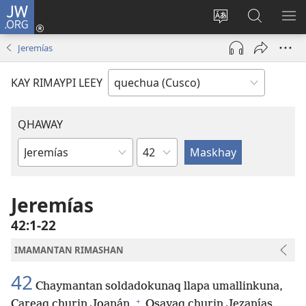
JW.ORG
Sutiykiwan
jaykuy
Direccionpi simi
JW.ORG
QH
(abre
akllay
nisqapi
ME
Jeremías
una
maskhay
nueva
KAY RIMAYPI LEEY
ventana)
QHAWAY
Capítulo
Libro
de
la
Jeremías
Biblia
42:1-22
IMAMANTAN RIMASHAN
42
Chaymantan soldadokunaq llapa umallinkuna,
+
Careaq churin Joanán,
Osayaq churin Jezanías,