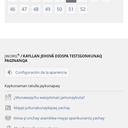
46
47
48
49
50
51
52
®
JW.ORG
/ KAYLLAN JEHOVÁ DIOSPA TESTIGONKUNAQ
PAGINANQA
Configuración de la apariencia
Kaykunaman ratulla jaykunapaq
¿Munawaqchu wasiykiman jamunaykuta?
Maypi juñunakunaykipaq yachay
(abre
una
Kinsa p'unchay asamblea maypi aparikunanta yachay
(abre
nueva
una
ventana)