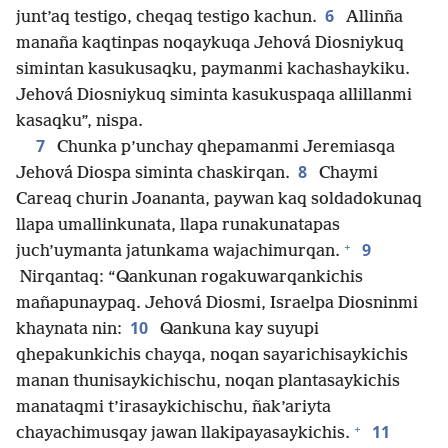
6
junt’aq testigo, cheqaq testigo kachun.
Allinña
manaña kaqtinpas noqaykuqa Jehová Diosniykuq
simintan kasukusaqku, paymanmi kachashaykiku.
Jehová Diosniykuq siminta kasukuspaqa allillanmi
kasaqku”, nispa.
7
Chunka p’unchay qhepamanmi Jeremiasqa
8
Jehová Diospa siminta chaskirqan.
Chaymi
Careaq churin Joananta, paywan kaq soldadokunaq
llapa umallinkunata, llapa runakunatapas
+
9
juch’uymanta jatunkama wajachimurqan.
Nirqantaq: “Qankunan rogakuwarqankichis
mañapunaypaq. Jehová Diosmi, Israelpa Diosninmi
10
khaynata nin:
Qankuna kay suyupi
qhepakunkichis chayqa, noqan sayarichisaykichis
manan thunisaykichischu, noqan plantasaykichis
manataqmi t’irasaykichischu, ñak’ariyta
+
11
chayachimusqay jawan llakipayasaykichis.