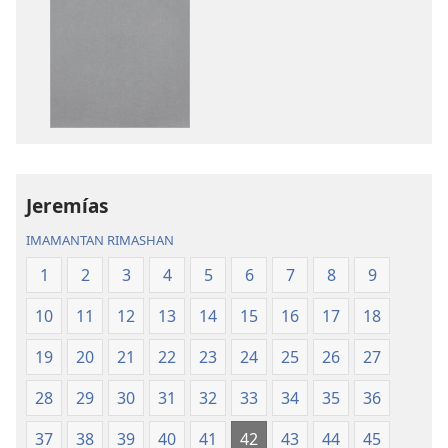
qelqakunatan
grabasqa
copiawaq
qelqakunata
Mosoq
horqowaq
Pacha
Mosoq
Biblia
Pacha
Biblia
Jeremías
IMAMANTAN RIMASHAN
1
2
3
4
5
6
7
8
9
10
11
12
13
14
15
16
17
18
19
20
21
22
23
24
25
26
27
28
29
30
31
32
33
34
35
36
37
38
39
40
41
42
43
44
45