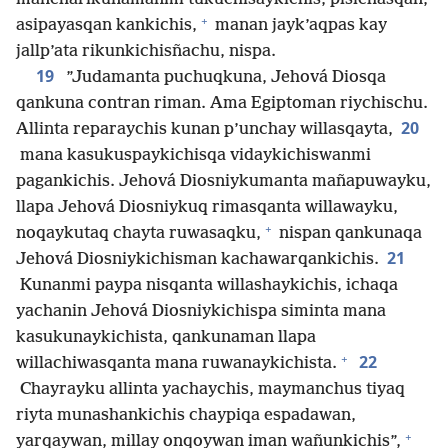
+
asipayasqan kankichis,
manan jayk’aqpas kay
jallp’ata rikunkichisñachu, nispa.
19
”Judamanta puchuqkuna, Jehová Diosqa
qankuna contran riman. Ama Egiptoman riychischu.
20
Allinta reparaychis kunan p’unchay willasqayta,
mana kasukuspaykichisqa vidaykichiswanmi
pagankichis. Jehová Diosniykumanta mañapuwayku,
llapa Jehová Diosniykuq rimasqanta willawayku,
+
noqaykutaq chayta ruwasaqku,
nispan qankunaqa
21
Jehová Diosniykichisman kachawarqankichis.
Kunanmi paypa nisqanta willashaykichis, ichaqa
yachanin Jehová Diosniykichispa siminta mana
kasukunaykichista, qankunaman llapa
+
22
willachiwasqanta mana ruwanaykichista.
Chayrayku allinta yachaychis, maymanchus tiyaq
riyta munashankichis chaypiqa espadawan,
+
yarqaywan, millay onqoywan iman wañunkichis”,