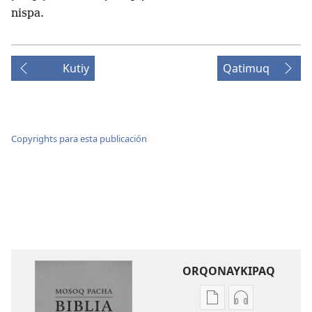
nispa.
Kutiy
Qatimuq
Copyrights para esta publicación
ORQONAYKIPAQ
Kaypi
Kaypin