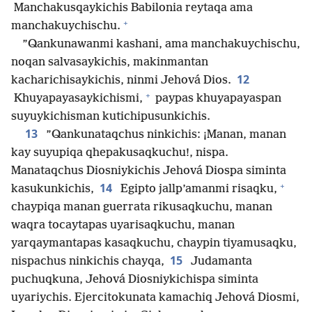
Manchakusqaykichis Babilonia reytaqa ama
+
manchakuychischu.
”Qankunawanmi kashani, ama manchakuychischu,
noqan salvasaykichis, makinmantan
12
kacharichisaykichis, ninmi Jehová Dios.
+
Khuyapayasaykichismi,
paypas khuyapayaspan
suyuykichisman kutichipusunkichis.
13
”Qankunataqchus ninkichis: ¡Manan, manan
kay suyupiqa qhepakusaqkuchu!, nispa.
Manataqchus Diosniykichis Jehová Diospa siminta
+
14
kasukunkichis,
Egipto jallp’amanmi risaqku,
chaypiqa manan guerrata rikusaqkuchu, manan
waqra tocaytapas uyarisaqkuchu, manan
yarqaymantapas kasaqkuchu, chaypin tiyamusaqku,
15
nispachus ninkichis chayqa,
Judamanta
puchuqkuna, Jehová Diosniykichispa siminta
uyariychis. Ejercitokunata kamachiq Jehová Diosmi,