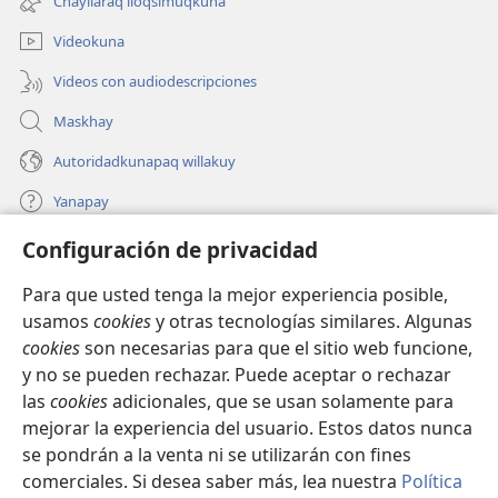
Chayllaraq lloqsimuqkuna
nueva
ventana)
Videokuna
Videos con audiodescripciones
Maskhay
Autoridadkunapaq willakuy
Yanapay
Configuración de privacidad
Donacionta churanapaq
(abre
una
Para que usted tenga la mejor experiencia posible,
nueva
INTERNETPI QELQANCHISKUNA Watchtower™
usamos
cookies
y otras tecnologías similares. Algunas
(abre
ventana)
cookies
son necesarias para que el sitio web funcione,
una
®
JW Hub
nueva
y no se pueden rechazar. Puede aceptar o rechazar
(abre
ventana)
las
cookies
adicionales, que se usan solamente para
una
®
JW Library
nueva
mejorar la experiencia del usuario. Estos datos nunca
ventana)
se pondrán a la venta ni se utilizarán con fines
comerciales. Si desea saber más, lea nuestra
Política