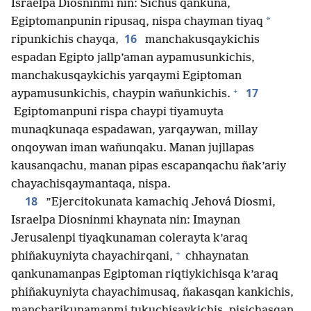
Israelpa Diosninmi nin: Sichus qankuna,
*
Egiptomanpunin ripusaq, nispa chayman tiyaq
16
ripunkichis chayqa,
manchakusqaykichis
espadan Egipto jallp’aman aypamusunkichis,
manchakusqaykichis yarqaymi Egiptoman
+
17
aypamusunkichis, chaypin wañunkichis.
Egiptomanpuni rispa chaypi tiyamuyta
munaqkunaqa espadawan, yarqaywan, millay
onqoywan iman wañunqaku. Manan jujllapas
kausanqachu, manan pipas escapanqachu ñak’ariy
chayachisqaymantaqa, nispa.
18
”Ejercitokunata kamachiq Jehová Diosmi,
Israelpa Diosninmi khaynata nin: Imaynan
Jerusalenpi tiyaqkunaman colerayta k’araq
+
phiñakuyniyta chayachirqani,
chhaynatan
qankunamanpas Egiptoman riqtiykichisqa k’araq
phiñakuyniyta chayachimusaq, ñakasqan kankichis,
mancharikunamanmi tukuchisaykichis, pisichasqan,