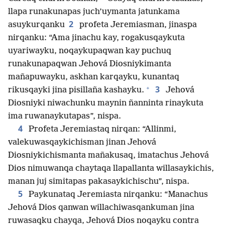
llapa runakunapas juch’uymanta jatunkama
2
asuykurqanku
profeta Jeremiasman, jinaspa
nirqanku: “Ama jinachu kay, rogakusqaykuta
uyariwayku, noqaykupaqwan kay puchuq
runakunapaqwan Jehová Diosniykimanta
mañapuwayku, askhan karqayku, kunantaq
+
3
rikusqayki jina pisillaña kashayku.
Jehová
Diosniyki niwachunku maynin ñanninta rinaykuta
ima ruwanaykutapas”, nispa.
4
Profeta Jeremiastaq nirqan: “Allinmi,
valekuwasqaykichisman jinan Jehová
Diosniykichismanta mañakusaq, imatachus Jehová
Dios nimuwanqa chaytaqa llapallanta willasaykichis,
manan juj simitapas pakasaykichischu”, nispa.
5
Paykunataq Jeremiasta nirqanku: “Manachus
Jehová Dios qanwan willachiwasqankuman jina
ruwasaqku chayqa, Jehová Dios noqayku contra