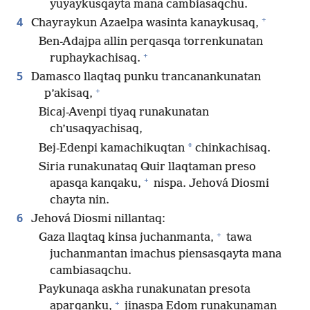
yuyaykusqayta mana cambiasaqchu.
+
4
Chayraykun Azaelpa wasinta kanaykusaq,
Ben-Adajpa allin perqasqa torrenkunatan
+
ruphaykachisaq.
5
Damasco llaqtaq punku trancanankunatan
+
p’akisaq,
Bicaj-Avenpi tiyaq runakunatan
ch’usaqyachisaq,
*
Bej-Edenpi kamachikuqtan
chinkachisaq.
Siria runakunataq Quir llaqtaman preso
+
apasqa kanqaku,
nispa. Jehová Diosmi
chayta nin.
6
Jehová Diosmi nillantaq:
+
Gaza llaqtaq kinsa juchanmanta,
tawa
juchanmantan imachus piensasqayta mana
cambiasaqchu.
Paykunaqa askha runakunatan presota
+
aparqanku,
jinaspa Edom runakunaman