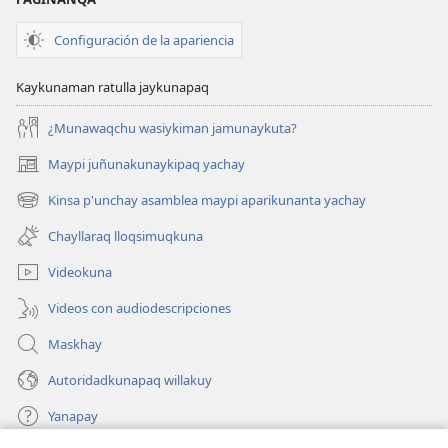
Configuración de la apariencia
Kaykunaman ratulla jaykunapaq
¿Munawaqchu wasiykiman jamunaykuta?
Maypi juñunakunaykipaq yachay
(abre
una
Kinsa p'unchay asamblea maypi aparikunanta yachay
(abre
nueva
una
ventana)
Chayllaraq lloqsimuqkuna
nueva
ventana)
Videokuna
Videos con audiodescripciones
Maskhay
Autoridadkunapaq willakuy
Yanapay