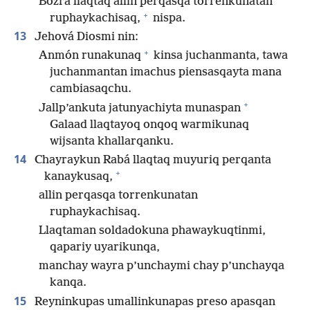
Bozrá llaqtaq allin perqasqa torrenkunatan
+
ruphaykachisaq,
nispa.
13
Jehová Diosmi nin:
+
Anmón runakunaq
kinsa juchanmanta, tawa
juchanmantan imachus piensasqayta mana
cambiasaqchu.
+
Jallp’ankuta jatunyachiyta munaspan
Galaad llaqtayoq onqoq warmikunaq
wijsanta khallarqanku.
14
Chayraykun Rabá llaqtaq muyuriq perqanta
+
kanaykusaq,
allin perqasqa torrenkunatan
ruphaykachisaq.
Llaqtaman soldadokuna phawaykuqtinmi,
qapariy uyarikunqa,
manchay wayra p’unchaymi chay p’unchayqa
kanqa.
15
Reyninkupas umallinkunapas preso apasqan