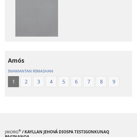
qelqakunatan
grabasqa
copiawaq
qelqakunata
Mosoq
horqowaq
Pacha
Mosoq
Biblia
Pacha
Biblia
Amós
IMAMANTAN RIMASHAN
1
2
3
4
5
6
7
8
9
®
JW.ORG
/ KAYLLAN JEHOVÁ DIOSPA TESTIGONKUNAQ
PAGINANQA