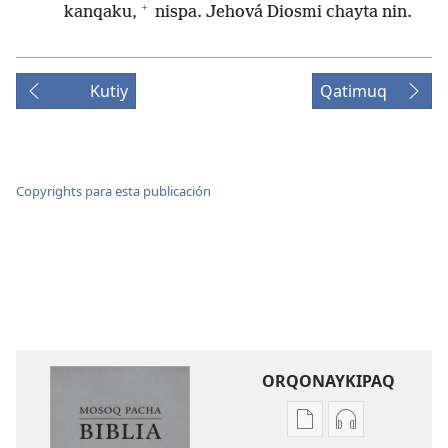
+
kanqaku,
nispa. Jehová Diosmi chayta nin.
Kutiy
Qatimuq
Copyrights para esta publicación
ORQONAYKIPAQ
Kaypi
Kaypin