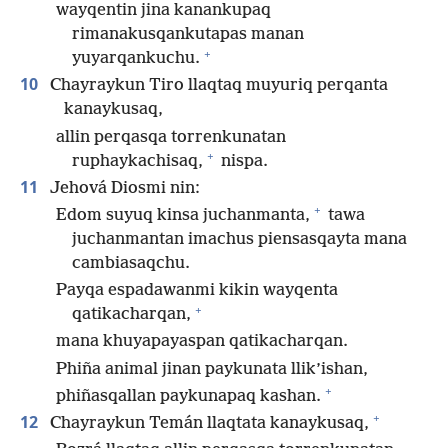
wayqentin jina kanankupaq
rimanakusqankutapas manan
+
yuyarqankuchu.
10
Chayraykun Tiro llaqtaq muyuriq perqanta
kanaykusaq,
allin perqasqa torrenkunatan
+
ruphaykachisaq,
nispa.
11
Jehová Diosmi nin:
+
Edom suyuq kinsa juchanmanta,
tawa
juchanmantan imachus piensasqayta mana
cambiasaqchu.
Payqa espadawanmi kikin wayqenta
+
qatikacharqan,
mana khuyapayaspan qatikacharqan.
Phiña animal jinan paykunata llik’ishan,
+
phiñasqallan paykunapaq kashan.
+
12
Chayraykun Temán llaqtata kanaykusaq,