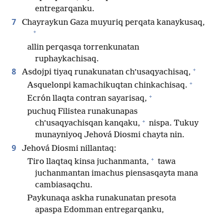
entregarqanku.
7
Chayraykun Gaza muyuriq perqata kanaykusaq,
+
allin perqasqa torrenkunatan
ruphaykachisaq.
+
8
Asdojpi tiyaq runakunatan ch’usaqyachisaq,
+
Asquelonpi kamachikuqtan chinkachisaq.
+
Ecrón llaqta contran sayarisaq,
puchuq Filistea runakunapas
+
ch’usaqyachisqan kanqaku,
nispa. Tukuy
munayniyoq Jehová Diosmi chayta nin.
9
Jehová Diosmi nillantaq:
+
Tiro llaqtaq kinsa juchanmanta,
tawa
juchanmantan imachus piensasqayta mana
cambiasaqchu.
Paykunaqa askha runakunatan presota
apaspa Edomman entregarqanku,