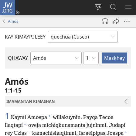
JW.ORG
Sutiykiwan
jaykuy
Direccionpi simi
JW.ORG
QH
(abre
akllay
nisqapi
ME
Amós
una
maskhay
nueva
KAY RIMAYPI LEEY
ventana)
Capítulo
QHAWAY
Libro
de
la
Amós
Biblia
1:1-15
IMAMANTAN RIMASHAN
1
*
Kaymi Amospa
willakuynin. Payqa Tecoa
+
llaqtapi
oveja michiqkunamanta jujninmi. Judapi
+
+
rey Uzías
kamachishaqtinmi, Israelpipas Joaspa