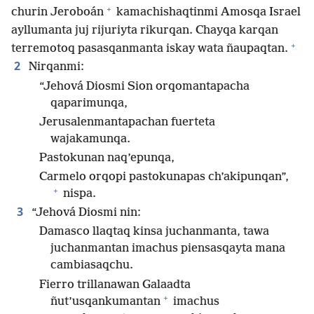
+
churin Jeroboán
kamachishaqtinmi Amosqa Israel
ayllumanta juj rijuriyta rikurqan. Chayqa karqan
+
terremotoq pasasqanmanta iskay wata ñaupaqtan.
2
Nirqanmi:
“Jehová Diosmi Sion orqomantapacha
qaparimunqa,
Jerusalenmantapachan fuerteta
wajakamunqa.
Pastokunan naq’epunqa,
Carmelo orqopi pastokunapas ch’akipunqan”,
+
nispa.
3
“Jehová Diosmi nin:
Damasco llaqtaq kinsa juchanmanta, tawa
juchanmantan imachus piensasqayta mana
cambiasaqchu.
Fierro trillanawan Galaadta
+
ñut’usqankumantan
imachus