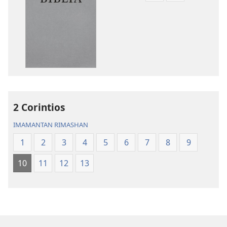
qelqakunatan
grabasqa
copiawaq
qelqakunata
Mosoq
horqowaq
Pacha
Mosoq
Biblia
Pacha
Biblia
2 Corintios
IMAMANTAN RIMASHAN
1
2
3
4
5
6
7
8
9
10
11
12
13