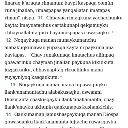
jinaraq k’araqta rimamun; kaypi kaspaqa común
runa jinallan, rimaspapas yanqallatan imatapas
11
riman”, nispa.
Chhayna rimaqkuna yachachunku
kayta: Imaynatachus cartakunapi qelqamuyku
+
chhaynallatataqmi chayamuspapas ruwasaqku.
12
Noqaykuqa manan munaykumanchu
alabakuqkunawan yupasqa kayta ni paykuna jina
+
kaytapas.
Chay runakunaqa imatachus allinpaq
qhawarinku chayman jinallan paykuna kikinkuta
juzgakunku, chhaynapitaq rikuchinku mana
+
yuyayniyoq kasqankuta.
13
Noqaykuqa manan mana tupawaqniyku
llank’anamantachu alabakusaqku, aswanmi
Diosmanta chaskisqayku llank’anallamanta; chay
+
llank’anayku ukhupin qankunapas kashankichis.
14
Qankunaman jamushaspaykuqa manan Diospa
qowasqanku llank’anamanta jujtachu ruwarqayku,