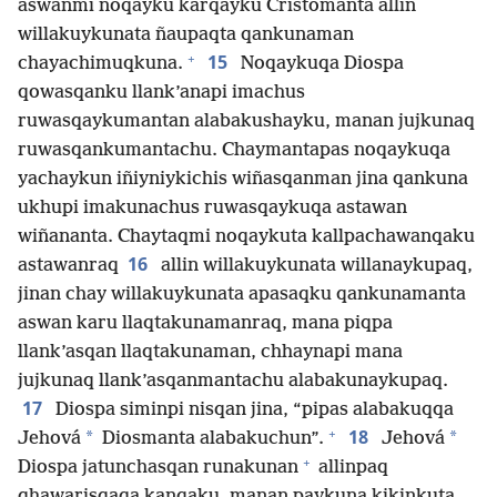
aswanmi noqayku karqayku Cristomanta allin
willakuykunata ñaupaqta qankunaman
+
15
chayachimuqkuna.
Noqaykuqa Diospa
qowasqanku llank’anapi imachus
ruwasqaykumantan alabakushayku, manan jujkunaq
ruwasqankumantachu. Chaymantapas noqaykuqa
yachaykun iñiyniykichis wiñasqanman jina qankuna
ukhupi imakunachus ruwasqaykuqa astawan
wiñananta. Chaytaqmi noqaykuta kallpachawanqaku
16
astawanraq
allin willakuykunata willanaykupaq,
jinan chay willakuykunata apasaqku qankunamanta
aswan karu llaqtakunamanraq, mana piqpa
llank’asqan llaqtakunaman, chhaynapi mana
jujkunaq llank’asqanmantachu alabakunaykupaq.
17
Diospa siminpi nisqan jina, “pipas alabakuqqa
+
18
*
*
Jehová
Diosmanta alabakuchun”.
Jehová
+
Diospa jatunchasqan runakunan
allinpaq
qhawarisqaqa kanqaku, manan paykuna kikinkuta