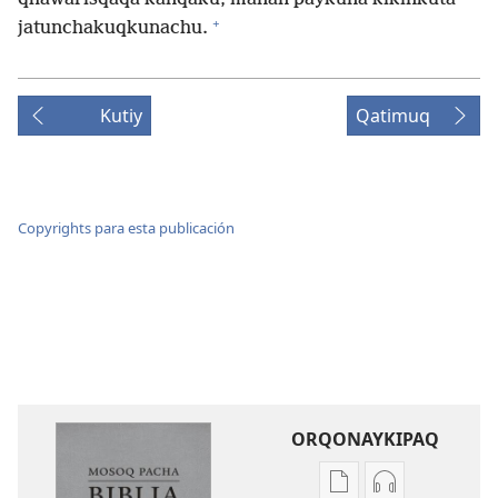
+
jatunchakuqkunachu.
Kutiy
Qatimuq
Copyrights para esta publicación
ORQONAYKIPAQ
Kaypi
Kaypin