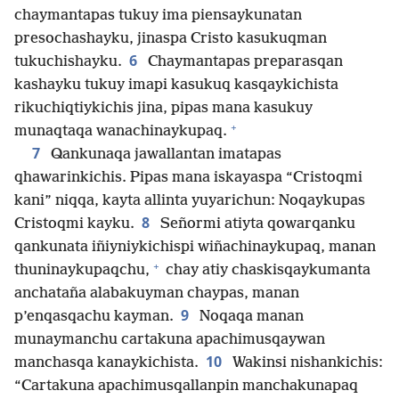
chaymantapas tukuy ima piensaykunatan
presochashayku, jinaspa Cristo kasukuqman
6
tukuchishayku.
Chaymantapas preparasqan
kashayku tukuy imapi kasukuq kasqaykichista
rikuchiqtiykichis jina, pipas mana kasukuy
+
munaqtaqa wanachinaykupaq.
7
Qankunaqa jawallantan imatapas
qhawarinkichis. Pipas mana iskayaspa “Cristoqmi
kani” niqqa, kayta allinta yuyarichun: Noqaykupas
8
Cristoqmi kayku.
Señormi atiyta qowarqanku
qankunata iñiyniykichispi wiñachinaykupaq, manan
+
thuninaykupaqchu,
chay atiy chaskisqaykumanta
anchataña alabakuyman chaypas, manan
9
p’enqasqachu kayman.
Noqaqa manan
munaymanchu cartakuna apachimusqaywan
10
manchasqa kanaykichista.
Wakinsi nishankichis:
“Cartakuna apachimusqallanpin manchakunapaq