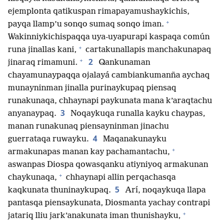
ejemplonta qatikuspan rimapayamushaykichis,
+
payqa llamp’u sonqo sumaq sonqo iman.
Wakinniykichispaqqa uya-uyapurapi kaspaqa común
+
runa jinallas kani,
cartakunallapis manchakunapaq
+
2
jinaraq rimamuni.
Qankunaman
chayamunaypaqqa ojalayá cambiankumanña aychaq
munayninman jinalla purinaykupaq piensaq
runakunaqa, chhaynapi paykunata mana k’araqtachu
3
anyanaypaq.
Noqaykuqa runalla kayku chaypas,
manan runakunaq piensayninman jinachu
4
guerrataqa ruwayku.
Maqanakunayku
+
armakunapas manan kay pachamantachu,
aswanpas Diospa qowasqanku atiyniyoq armakunan
+
chaykunaqa,
chhaynapi allin perqachasqa
5
kaqkunata thuninaykupaq.
Arí, noqaykuqa llapa
pantasqa piensaykunata, Diosmanta yachay contrapi
+
jatariq lliu jark’anakunata iman thunishayku,