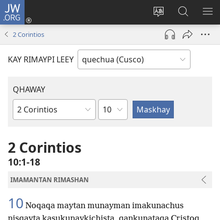
JW.ORG
Sutiykiwan
jaykuy
Direccionpi simi
JW.ORG
QH
(abre
akllay
nisqapi
ME
2 Corintios
una
maskhay
nueva
KAY RIMAYPI LEEY
ventana)
QHAWAY
Capítulo
Libro
de
la
2 Corintios
Biblia
10:1-18
IMAMANTAN RIMASHAN
10
Noqaqa maytan munayman imakunachus
nisqayta kasukunaykichista, qankunataqa Cristoq