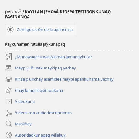
®
JW.ORG
/ KAYLLAN JEHOVÁ DIOSPA TESTIGONKUNAQ
PAGINANQA
Configuración de la apariencia
Kaykunaman ratulla jaykunapaq
¿Munawaqchu wasiykiman jamunaykuta?
Maypi juñunakunaykipaq yachay
(abre
una
Kinsa p'unchay asamblea maypi aparikunanta yachay
(abre
nueva
una
ventana)
Chayllaraq lloqsimuqkuna
nueva
ventana)
Videokuna
Videos con audiodescripciones
Maskhay
Autoridadkunapaq willakuy