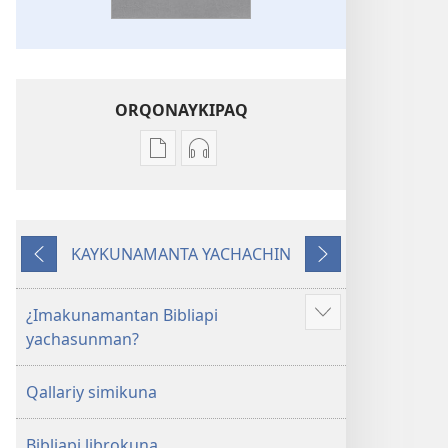
ORQONAYKIPAQ
Kaypi
Kaypin
qelqakunatan
grabasqa
copiawaq
qelqakunata
Mosoq
horqowaq
KAYKUNAMANTA YACHACHIN
Pacha
Mosoq
Kutiy
Qatimuq
Biblia
Pacha
Biblia
¿Imakunamantan Bibliapi
Mostrar
yachasunman?
más
Qallariy simikuna
Bibliapi librokuna