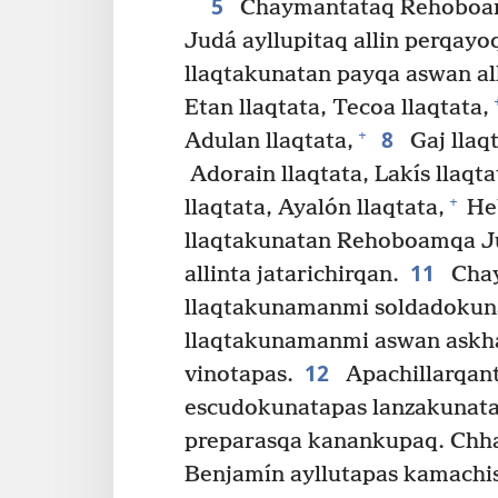
5
Chaymantataq Rehoboamqa
Judá ayllupitaq allin perqayoq
llaqtakunatan payqa aswan alli
Etan llaqtata, Tecoa llaqtata,
8
+
Adulan llaqtata,
Gaj llaqt
Adorain llaqtata, Lakís llaqta
+
llaqtata, Ayalón llaqtata,
Heb
llaqtakunatan Rehoboamqa Ju
11
allinta jatarichirqan.
Chay
llaqtakunamanmi soldadokun
llaqtakunamanmi aswan askha
12
vinotapas.
Apachillarqan
escudokunatapas lanzakunatap
preparasqa kanankupaq. Chh
Benjamín ayllutapas kamachis