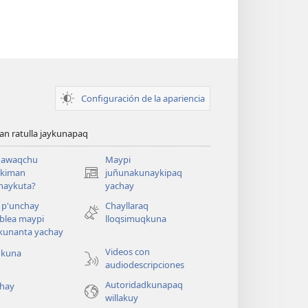
Configuración de la apariencia
n ratulla jaykunapaq
awaqchu
Maypi
ykiman
juñunakunaykipaq
(abre
naykuta?
yachay
una
nueva
 p'unchay
Chayllaraq
ventana)
blea maypi
lloqsimuqkuna
kunanta yachay
Videos con
okuna
audiodescripciones
Autoridadkunapaq
hay
willakuy