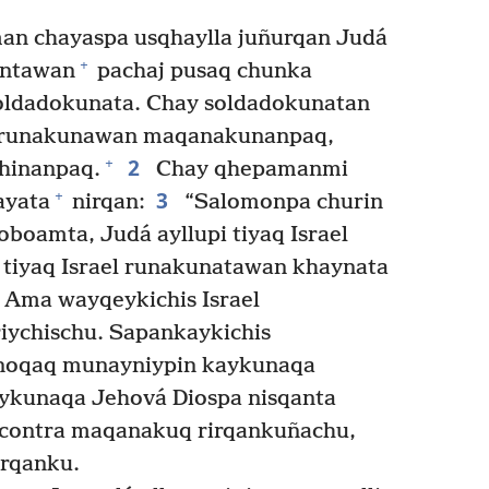
n chayaspa usqhaylla juñurqan Judá
+
antawan
pachaj pusaq chunka
ldadokunata. Chay soldadokunatan
l runakunawan maqanakunanpaq,
2
+
chinanpaq.
Chay qhepamanmi
3
+
yata
nirqan:
“Salomonpa churin
boamta, Judá ayllupi tiyaq Israel
 tiyaq Israel runakunatawan khaynata
 Ama wayqeykichis Israel
ychischu. Sapankaykichis
 noqaq munayniypin kaykunaqa
aykunaqa Jehová Diospa nisqanta
contra maqanakuq rirqankuñachu,
rqanku.