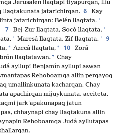
 Jerusalén llaqtapi tiyapurqan, lliu
6
 llaqtakunata jatarichirqan.
Kay
+
nta jatarichirqan: Belén llaqtata,
7
+
+
Bej-Zur llaqtata, Socó llaqtata,
9
+
+
ata,
Maresá llaqtata, Zif llaqtata,
10
+
+
ta,
Azecá llaqtata,
Zorá
+
rón llaqtatawan.
Chay
dá ayllupi Benjamín ayllupi aswan
mantapas Rehoboamqa allin perqayoq
aq umallinkunata kacharqan. Chay
ta apachirqan mijuykunata, aceiteta,
taqmi jark’apakunapaq jatun
as, chhaynapi chay llaqtakuna allin
aynapin Rehoboamqa Judá ayllutapas
hallarqan.