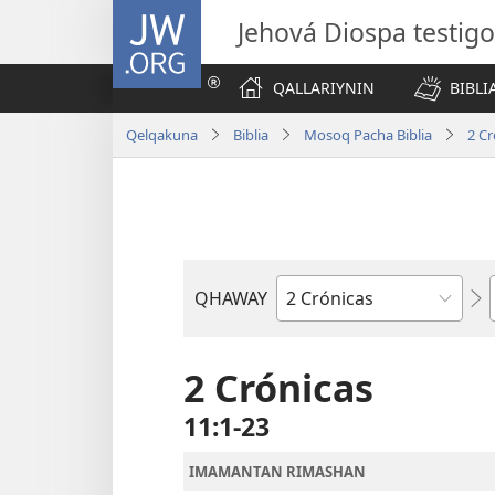
JW.ORG
Jehová Diospa testig
QALLARIYNIN
BIBL
Qelqakuna
Biblia
Mosoq Pacha Biblia
2 Cr
QHAWAY
Libro
de
la
2 Crónicas
Biblia
11:1-23
IMAMANTAN RIMASHAN