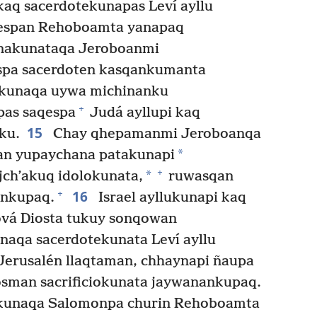
 kaq sacerdotekunapas Leví ayllu
qespan Rehoboamta yanapaq
unakunataqa Jeroboanmi
spa sacerdoten kasqankumanta
kunaqa uywa michinanku
+
pas saqespa
Judá ayllupi kaq
15
ku.
Chay qhepamanmi Jeroboanqa
*
qan yupaychana patakunapi
+
*
jch’akuq idolokunata,
ruwasqan
16
+
ankupaq.
Israel ayllukunapi kaq
vá Diosta tukuy sonqowan
aqa sacerdotekunata Leví ayllu
erusalén llaqtaman, chhaynapi ñaupa
osman sacrificiokunata jaywanankupaq.
akunaqa Salomonpa churin Rehoboamta