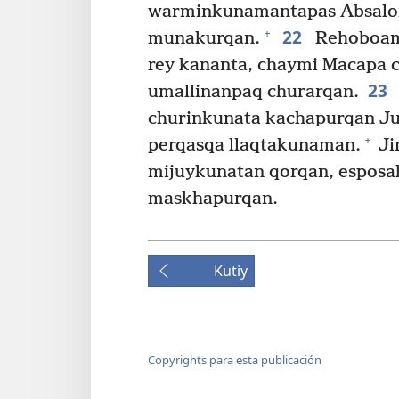
warminkunamantapas Absalon
22
+
munakurqan.
Rehoboam
rey kananta, chaymi Macapa c
23
umallinanpaq churarqan.
churinkunata kachapurqan Jud
+
perqasqa llaqtakunaman.
Ji
mijuykunatan qorqan, espos
maskhapurqan.
Kutiy
Copyrights para esta publicación