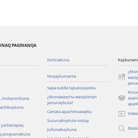
KUNAQ PAGINANQA
Noticiakuna
Kaykunama
¿Mun
Noqaykumanta
wasi
jamu
Sapa kutilla tapukusqanku
Kinsa
¿Munawaqchu wasiykiman
asam
 invitacionkuna
(abre
jamunaykuta?
apari
una
hachikuykuna
Cartata apachimuwayku
nueva
Vide
ventana)
Sucursalniykuta visitay
 yachanapaq
Mask
Juñunakuykuna
q programakuna