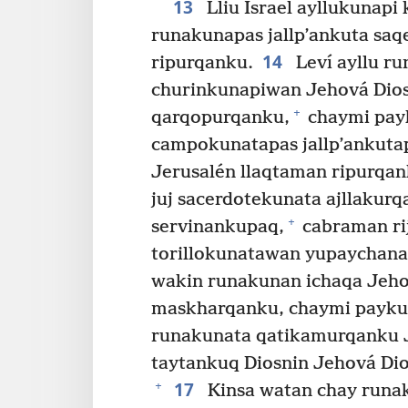
13
Lliu Israel ayllukunapi
runakunapas jallp’ankuta sa
14
ripurqanku.
Leví ayllu r
churinkunapiwan Jehová Dio
+
qarqopurqanku,
chaymi pay
campokunatapas jallp’ankuta
Jerusalén llaqtaman ripurqan
juj sacerdotekunata ajllakur
+
servinankupaq,
cabraman ri
torillokunatawan yupaychan
wakin runakunan ichaqa Jeho
maskharqanku, chaymi paykun
runakunata qatikamurqanku J
taytankuq Diosnin Jehová Di
17
+
Kinsa watan chay run