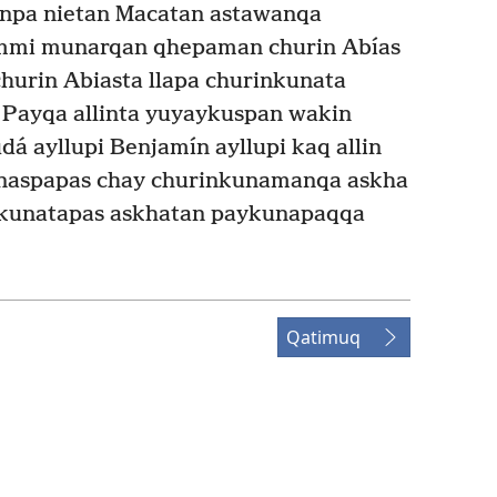
pa nietan Macatan astawanqa
mi munarqan qhepaman churin Abías
hurin Abiasta llapa churinkunata
Payqa allinta yuyaykuspan wakin
á ayllupi Benjamín ayllupi kaq allin
naspapas chay churinkunamanqa askha
akunatapas askhatan paykunapaqqa
Qatimuq