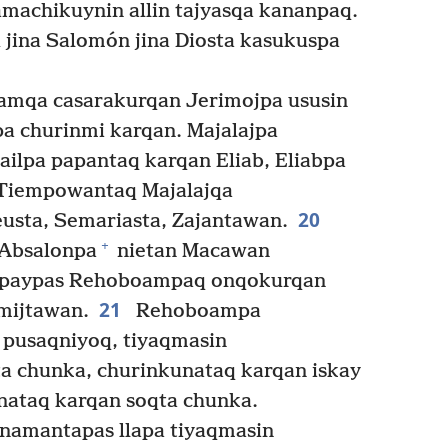
machikuynin allin tajyasqa kananpaq.
jina Salomón jina Diosta kasukuspa
mqa casarakurqan Jerimojpa ususin
a churinmi karqan. Majalajpa
ailpa papantaq karqan Eliab, Eliabpa
iempowantaq Majalajqa
20
sta, Semariasta, Zajantawan.
+
Absalonpa
nietan Macawan
 paypas Rehoboampaq onqokurqan
21
omijtawan.
Rehoboampa
pusaqniyoq, tiyaqmasin
a chunka, churinkunataq karqan iskay
nataq karqan soqta chunka.
namantapas llapa tiyaqmasin