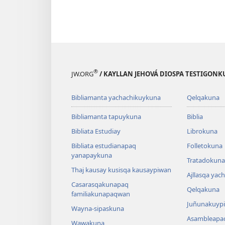
®
JW.ORG
/ KAYLLAN JEHOVÁ DIOSPA TESTIGON
Bibliamanta yachachikuykuna
Qelqakuna
Bibliamanta tapuykuna
Biblia
Bibliata Estudiay
Librokuna
Bibliata estudianapaq
Folletokuna
yanapaykuna
Tratadokuna,
Thaj kausay kusisqa kausaypiwan
Ajllasqa yac
Casarasqakunapaq
Qelqakuna
familiakunapaqwan
Juñunakuypi
Wayna-sipaskuna
Asambleapa
Wawakuna