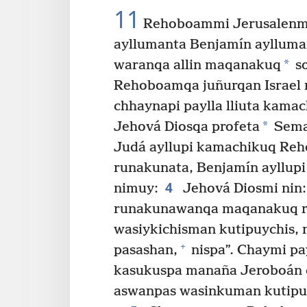
11
Rehoboammi Jerusalenma
ayllumanta Benjamín ayllum
*
waranqa allin maqanakuq
so
Rehoboamqa juñurqan Israe
chhaynapi paylla lliuta kama
*
Jehová Diosqa profeta
Sema
Judá ayllupi kamachikuq Reho
runakunata, Benjamín ayllupi
4
nimuy:
Jehová Diosmi nin:
runakunawanqa maqanakuq ri
wasiykichisman kutipuychis,
+
pasashan,
nispa”. Chaymi p
kasukuspa manaña Jeroboán 
aswanpas wasinkuman kutipu