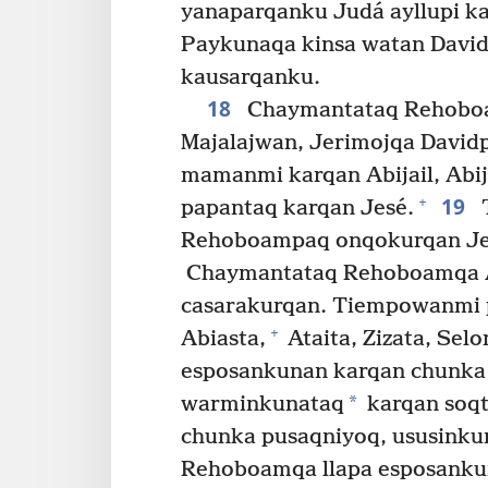
yanaparqanku Judá ayllupi ka
Paykunaqa kinsa watan David 
kausarqanku.
18
Chaymantataq Rehoboa
Majalajwan, Jerimojqa Davidp
mamanmi karqan Abijail, Abij
19
+
papantaq karqan Jesé.
T
Rehoboampaq onqokurqan Jeu
Chaymantataq Rehoboamqa 
casarakurqan. Tiempowanmi
+
Abiasta,
Ataita, Zizata, Sel
esposankunan karqan chunka 
*
warminkunataq
karqan soqt
chunka pusaqniyoq, ususinku
Rehoboamqa llapa esposanku