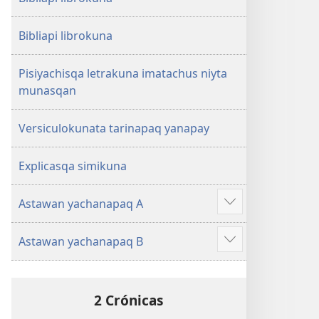
Bibliapi librokuna
Pisiyachisqa letrakuna imatachus niyta
munasqan
Versiculokunata tarinapaq yanapay
Explicasqa simikuna
Astawan yachanapaq A
Mostrar
más
Astawan yachanapaq B
Mostrar
más
2 Crónicas