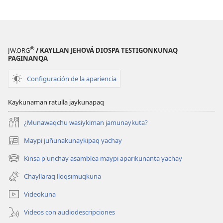
®
JW.ORG
/ KAYLLAN JEHOVÁ DIOSPA TESTIGONKUNAQ
PAGINANQA
Configuración de la apariencia
Kaykunaman ratulla jaykunapaq
¿Munawaqchu wasiykiman jamunaykuta?
Maypi juñunakunaykipaq yachay
(abre
una
Kinsa p'unchay asamblea maypi aparikunanta yachay
(abre
nueva
una
ventana)
Chayllaraq lloqsimuqkuna
nueva
ventana)
Videokuna
Videos con audiodescripciones