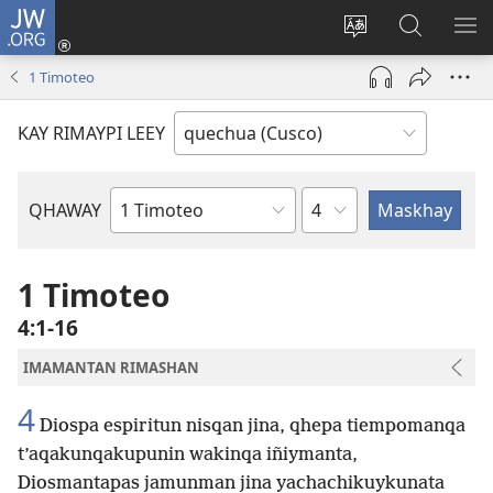
JW.ORG
Sutiykiwan
jaykuy
Direccionpi simi
JW.ORG
QH
(abre
akllay
nisqapi
ME
1 Timoteo
una
maskhay
nueva
KAY RIMAYPI LEEY
ventana)
Capítulo
QHAWAY
Libro
de
la
1 Timoteo
Biblia
4:1-16
IMAMANTAN RIMASHAN
4
Diospa espiritun nisqan jina, qhepa tiempomanqa
t’aqakunqakupunin wakinqa iñiymanta,
Diosmantapas jamunman jina yachachikuykunata