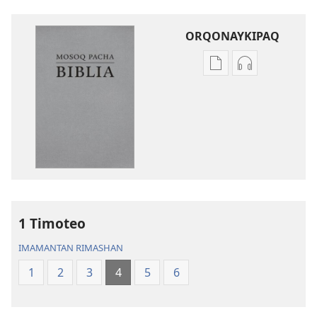
ORQONAYKIPAQ
Kaypi
Kaypin
qelqakunatan
grabasqa
copiawaq
qelqakunata
Mosoq
horqowaq
Pacha
Mosoq
Biblia
Pacha
Biblia
1 Timoteo
IMAMANTAN RIMASHAN
1
2
3
4
5
6