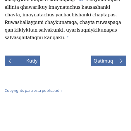
allinta qhawarikuy imaynatachus kausashanki
+
chayta, imaynatachus yachachishanki chaytapas.
Ruwashallaypuni chaykunataqa, chayta ruwaspaqa
qan kikiykitan salvakunki, uyarisuqniykikunapas
+
salvasqallataqmi kanqaku.
Kutiy
Qatimuq
Copyrights para esta publicación