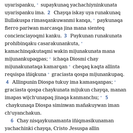
+
uyarispanku,
supaykunaq yachachiyninkunata
2
uyarispanku ima.
Chayqa iskay uya runakunaq
+
llullakuspa rimasqankuwanmi kanqa,
paykunaqa
fierro pariwan marcasqa jina mana sienteq
3
concienciayoqmi kanku.
Paykunan runakunata
+
prohibinqaku casarakunankuta,
kamachinqakutaqmi wakin mijunakunata mana
+
mijunankupaqpas;
ichaqa Diosmi chay
+
mijunakunataqa kamarqan
cheqaq kaqta allinta
+
reqsispa iñiqkuna
graciasta qospa mijunankupaq.
+
4
Allinpunin Diospa tukuy ima kamasqanpas;
graciasta qospa chaykunata mijukun chayqa, manan
+
5
imapas wijch’unapaq jinaqa kanmanchu;
chaykunaqa Diospa siminwan mañakuywan iman
ch’uyanchakun.
6
Chay nisqaykunamanta iñiqmasikunaman
yachachinki chayqa, Cristo Jesuspa allin