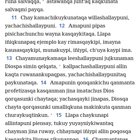
+
runa salvaqqa,
astawanqa junt’aq kaqkunata
salvaqmi payqa.
11
Chay kamachikuykunataqa willashallaypuni,
12
yachachishallaypuni.
Amapuni pipas
pisichachunchu wayna kasqaykitaqa. Llapa
iñiqkunapaq ejemplo kay rimasqaykipi, imayna
kausasqaykipi, munakuypi, iñiypi, ch’uya kaypi ima.
13
Chayamunaykamaqa leeshallaypuni jujkunaman
+
Diospa simin qelqata,
kallpachashallaypuni allin
kaqta ruwanankupaqpas, yachachishallaypunitaq
14
paykunataqa.
Amapunin qonqankichu qanmanta
profetizasqa kasqanman jina imatachus Dios
qorqasunki chaytaqa; yachasqayki jinapas, Diosqa
chayta qorqasunki umalliqkuna makinkuta qanman
+
15
churaykuqtinkun.
Llapa chaykunapi
allintapuni piensay, tukuy yuyayniykiwantaq
chayman jina ruway, chhaynapi iñiypi allin poqosqa
16
kasqaykita lliupas rikunanpaq.
Chaymantapas