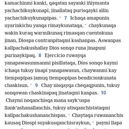
kamachinmi kanki, qaqatan sayanki iñiymanta
yachachikuykunapi, jinallataq purisqayki allin
+
7
yachachikuykunapipas.
Ichaqa amapunin
+
uyarinkichu yanqa rimaykunataqa,
chaykunaqa
wakin kuraq warmikunaq rimasqan cuentokuna
jinan, Diospa contranpitaqmi kashanpas. Aswanpas
kallpachakushallay Dios sonqo runa jinapuni
8
purinaykipaq.
Ejercicio ruwayqa
yanapawasunmanmi pisillataqa, Dios sonqo kaymi
ichaqa tukuy imapi yanapawasun, chaywanmi kay
tiempopipas jamuq tiempopipas bendicionkunata
+
9
chaskisun.
Chay nisqayqa cheqaqpunin, tukuy
10
sonqowan chaskinapaq jinataqmi kanpas.
Chaymi noqanchisqa mana sayk’uspa
llank’ashanallanchis, tukuy atisqanchistataqmi
+
kallpachakushananchispas.
Chaytaqa ruwananchis
+
kausaq Diospi suyakusqanchisraykun,
paymi llapa