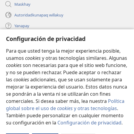
Maskhay
Autoridadkunapaq willakuy
Yanapay
Configuración de privacidad
Donacionta churanapaq
(abre
una
Para que usted tenga la mejor experiencia posible,
nueva
INTERNETPI QELQANCHISKUNA Watchtower™
usamos
cookies
y otras tecnologías similares. Algunas
(abre
ventana)
cookies
son necesarias para que el sitio web funcione,
una
®
JW Hub
nueva
y no se pueden rechazar. Puede aceptar o rechazar
(abre
ventana)
las
cookies
adicionales, que se usan solamente para
una
®
JW Library
nueva
mejorar la experiencia del usuario. Estos datos nunca
ventana)
se pondrán a la venta ni se utilizarán con fines
comerciales. Si desea saber más, lea nuestra
Política
global sobre el uso de
cookies
y otras tecnologías
.
También puede personalizar en cualquier momento
Copyright
© 2026 Watch Tower Bible and Tract Society of Pennsylvania.
IMATAN RUWAWAQ IMATAN MANA
|
DATOSKUNATA
su configuración en la
Configuración de privacidad
.
Mo
WAQAYCHASQAYKUMANTA
|
CONFIGURACIÓN DE PRIVACIDAD
ín