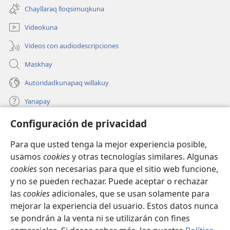
una
ventana)
Chayllaraq lloqsimuqkuna
nueva
ventana)
Videokuna
Videos con audiodescripciones
Maskhay
Autoridadkunapaq willakuy
Yanapay
Configuración de privacidad
Donacionta churanapaq
(abre
una
Para que usted tenga la mejor experiencia posible,
nueva
INTERNETPI QELQANCHISKUNA Watchtower™
usamos
cookies
y otras tecnologías similares. Algunas
(abre
ventana)
cookies
son necesarias para que el sitio web funcione,
una
®
JW Hub
nueva
y no se pueden rechazar. Puede aceptar o rechazar
(abre
ventana)
las
cookies
adicionales, que se usan solamente para
una
®
JW Library
nueva
mejorar la experiencia del usuario. Estos datos nunca
ventana)
se pondrán a la venta ni se utilizarán con fines