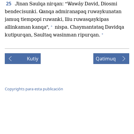
25
Jinan Saulqa nirqan: “Wawáy David, Diosmi
bendecisunki. Qanqa admiranapaq ruwaykunatan
jamuq tiempopi ruwanki, lliu ruwasqaykipas
+
allinkaman kanqa”,
nispa. Chaymantataq Davidqa
+
kutipurqan, Saultaq wasinman ripurqan.
Kutiy
Qatimuq
Copyrights para esta publicación