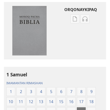
ORQONAYKIPAQ
Kaypi
Kaypin
qelqakunatan
grabasqa
copiawaq
qelqakunata
Mosoq
horqowaq
Pacha
Mosoq
Biblia
Pacha
Biblia
1 Samuel
IMAMANTAN RIMASHAN
1
2
3
4
5
6
7
8
9
10
11
12
13
14
15
16
17
18