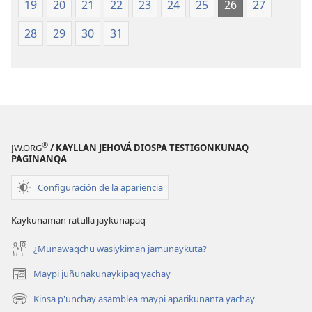
19
20
21
22
23
24
25
26
27
28
29
30
31
®
JW.ORG
/ KAYLLAN JEHOVÁ DIOSPA TESTIGONKUNAQ
PAGINANQA
Configuración de la apariencia
Kaykunaman ratulla jaykunapaq
¿Munawaqchu wasiykiman jamunaykuta?
Maypi juñunakunaykipaq yachay
(abre
una
Kinsa p'unchay asamblea maypi aparikunanta yachay
(abre
nueva