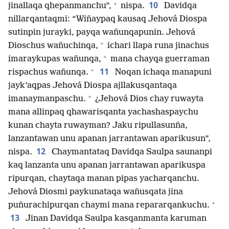
+
10
jinallaqa qhepanmanchu”,
nispa.
Davidqa
nillarqantaqmi: “Wiñaypaq kausaq Jehová Diospa
sutinpin jurayki, payqa wañunqapunin. Jehová
+
Dioschus wañuchinqa,
ichari llapa runa jinachus
+
imaraykupas wañunqa,
mana chayqa guerraman
+
11
rispachus wañunqa.
Noqan ichaqa manapuni
jayk’aqpas Jehová Diospa ajllakusqantaqa
+
imanaymanpaschu.
¿Jehová Dios chay ruwayta
mana allinpaq qhawarisqanta yachashaspaychu
kunan chayta ruwayman? Jaku ripullasunña,
lanzantawan unu apanan jarrantawan aparikusun”,
12
nispa.
Chaymantataq Davidqa Saulpa saunanpi
kaq lanzanta unu apanan jarrantawan aparikuspa
ripurqan, chaytaqa manan pipas yacharqanchu.
Jehová Diosmi paykunataqa wañusqata jina
+
puñurachipurqan chaymi mana repararqankuchu.
13
Jinan Davidqa Saulpa kasqanmanta karuman