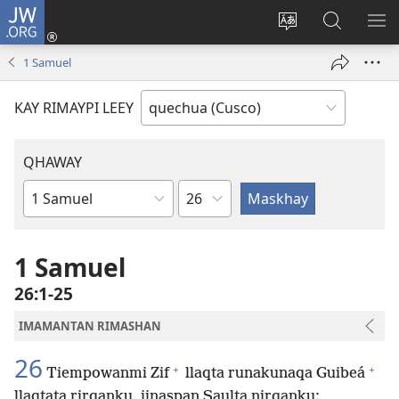
JW.ORG
Sutiykiwan
jaykuy
Direccionpi simi
JW.ORG
QH
(abre
akllay
nisqapi
ME
1 Samuel
una
maskhay
nueva
KAY RIMAYPI LEEY
ventana)
QHAWAY
Capítulo
Libro
de
la
1 Samuel
Biblia
26:1-25
IMAMANTAN RIMASHAN
26
+
+
Tiempowanmi Zif
llaqta runakunaqa Guibeá
llaqtata rirqanku, jinaspan Saulta nirqanku: