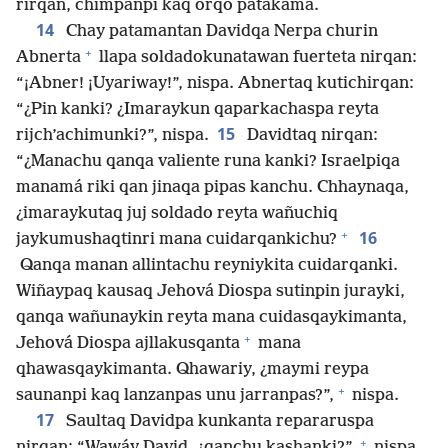
rirqan, chimpanpi kaq orqo patakama.
14
Chay patamantan Davidqa Nerpa churin
+
Abnerta
llapa soldadokunatawan fuerteta nirqan:
“¡Abner! ¡Uyariway!”, nispa. Abnertaq kutichirqan:
“¿Pin kanki? ¿Imaraykun qaparkachaspa reyta
15
rijch’achimunki?”, nispa.
Davidtaq nirqan:
“¿Manachu qanqa valiente runa kanki? Israelpiqa
manamá riki qan jinaqa pipas kanchu. Chhaynaqa,
¿imaraykutaq juj soldado reyta wañuchiq
+
16
jaykumushaqtinri mana cuidarqankichu?
Qanqa manan allintachu reyniykita cuidarqanki.
Wiñaypaq kausaq Jehová Diospa sutinpin jurayki,
qanqa wañunaykin reyta mana cuidasqaykimanta,
+
Jehová Diospa ajllakusqanta
mana
qhawasqaykimanta. Qhawariy, ¿maymi reypa
+
saunanpi kaq lanzanpas unu jarranpas?”,
nispa.
17
Saultaq Davidpa kunkanta repararuspa
+
nirqan: “Wawáy David, ¿qanchu kashanki?”,
nispa.