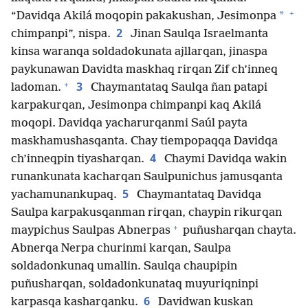
+
*
“Davidqa Akilá moqopin pakakushan, Jesimonpa
2
chimpanpi”, nispa.
Jinan Saulqa Israelmanta
kinsa waranqa soldadokunata ajllarqan, jinaspa
paykunawan Davidta maskhaq rirqan Zif ch’inneq
+
3
ladoman.
Chaymantataq Saulqa ñan patapi
karpakurqan, Jesimonpa chimpanpi kaq Akilá
moqopi. Davidqa yacharurqanmi Saúl payta
maskhamushasqanta. Chay tiempopaqqa Davidqa
4
ch’inneqpin tiyasharqan.
Chaymi Davidqa wakin
runankunata kacharqan Saulpunichus jamusqanta
5
yachamunankupaq.
Chaymantataq Davidqa
Saulpa karpakusqanman rirqan, chaypin rikurqan
+
maypichus Saulpas Abnerpas
puñusharqan chayta.
Abnerqa Nerpa churinmi karqan, Saulpa
soldadonkunaq umallin. Saulqa chaupipin
puñusharqan, soldadonkunataq muyuriqninpi
6
karpasqa kasharqanku.
Davidwan kuskan