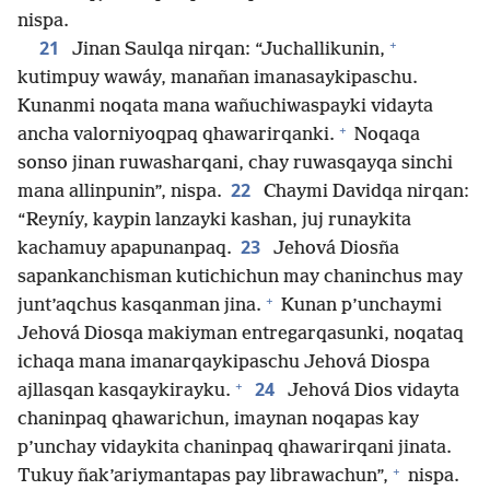
nispa.
+
21
Jinan Saulqa nirqan: “Juchallikunin,
kutimpuy wawáy, manañan imanasaykipaschu.
Kunanmi noqata mana wañuchiwaspayki vidayta
+
ancha valorniyoqpaq qhawarirqanki.
Noqaqa
sonso jinan ruwasharqani, chay ruwasqayqa sinchi
22
mana allinpunin”, nispa.
Chaymi Davidqa nirqan:
“Reyníy, kaypin lanzayki kashan, juj runaykita
23
kachamuy apapunanpaq.
Jehová Diosña
sapankanchisman kutichichun may chaninchus may
+
junt’aqchus kasqanman jina.
Kunan p’unchaymi
Jehová Diosqa makiyman entregarqasunki, noqataq
ichaqa mana imanarqaykipaschu Jehová Diospa
+
24
ajllasqan kasqaykirayku.
Jehová Dios vidayta
chaninpaq qhawarichun, imaynan noqapas kay
p’unchay vidaykita chaninpaq qhawarirqani jinata.
+
Tukuy ñak’ariymantapas pay librawachun”,
nispa.