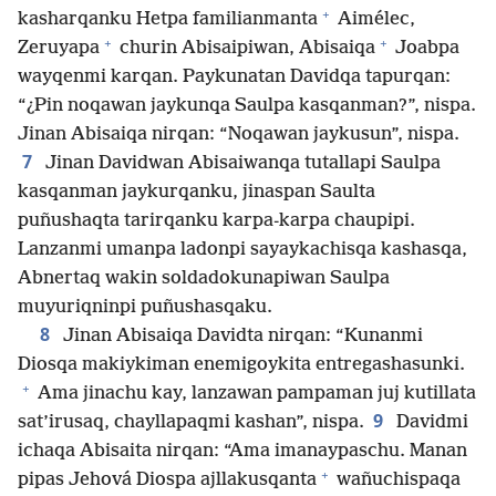
+
kasharqanku Hetpa familianmanta
Aimélec,
+
+
Zeruyapa
churin Abisaipiwan, Abisaiqa
Joabpa
wayqenmi karqan. Paykunatan Davidqa tapurqan:
“¿Pin noqawan jaykunqa Saulpa kasqanman?”, nispa.
Jinan Abisaiqa nirqan: “Noqawan jaykusun”, nispa.
7
Jinan Davidwan Abisaiwanqa tutallapi Saulpa
kasqanman jaykurqanku, jinaspan Saulta
puñushaqta tarirqanku karpa-karpa chaupipi.
Lanzanmi umanpa ladonpi sayaykachisqa kashasqa,
Abnertaq wakin soldadokunapiwan Saulpa
muyuriqninpi puñushasqaku.
8
Jinan Abisaiqa Davidta nirqan: “Kunanmi
Diosqa makiykiman enemigoykita entregashasunki.
+
Ama jinachu kay, lanzawan pampaman juj kutillata
9
sat’irusaq, chayllapaqmi kashan”, nispa.
Davidmi
ichaqa Abisaita nirqan: “Ama imanaypaschu. Manan
+
pipas Jehová Diospa ajllakusqanta
wañuchispaqa