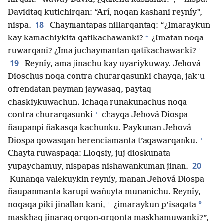
Davidtaq kutichirqan: “Arí, noqan kashani reyníy”,
18
nispa.
Chaymantapas nillarqantaq: “¿Imaraykun
+
kay kamachiykita qatikachawanki?
¿Imatan noqa
+
ruwarqani? ¿Ima juchaymantan qatikachawanki?
19
Reyníy, ama jinachu kay uyariykuway. Jehová
Dioschus noqa contra churarqasunki chayqa, jak’u
ofrendatan payman jaywasaq, paytaq
chaskiykuwachun. Ichaqa runakunachus noqa
+
contra churarqasunki
chayqa Jehová Diospa
ñaupanpi ñakasqa kachunku. Paykunan Jehová
+
Diospa qowasqan herenciamanta t’aqawarqanku.
Chayta ruwaspaqa: Lloqsiy, juj dioskunata
20
yupaychamuy, nispapas nishawankuman jinan.
Kunanqa valekuykin reyníy, manan Jehová Diospa
ñaupanmanta karupi wañuyta munanichu. Reyníy,
+
*
noqaqa piki jinallan kani,
¿imaraykun p’isaqata
maskhaq jinaraq orqon-orqonta maskhamuwanki?”,