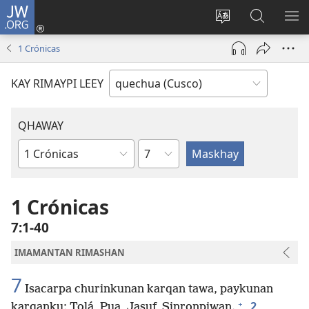
JW.ORG
Sutiykiwan
jaykuy
Direccionpi simi
JW.ORG
QH
(abre
akllay
nisqapi
ME
1 Crónicas
una
maskhay
nueva
KAY RIMAYPI LEEY
ventana)
QHAWAY
Capítulo
Libro
de
la
1 Crónicas
Biblia
7:1-40
IMAMANTAN RIMASHAN
7
Isacarpa churinkunan karqan tawa, paykunan
+
2
karqanku: Tolá, Pua, Jasuf, Sinronpiwan.