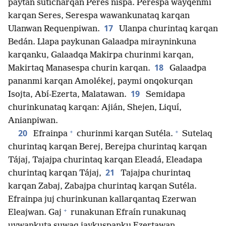
paytan suticharqan Peres nispa. Perespa wayqenmi
karqan Seres, Serespa wawankunataq karqan
17
Ulanwan Requenpiwan.
Ulanpa churintaq karqan
Bedán. Llapa paykunan Galaadpa mirayninkuna
karqanku, Galaadqa Makirpa churinmi karqan,
18
Makirtaq Manasespa churin karqan.
Galaadpa
pananmi karqan Amolékej, paymi onqokurqan
19
Isojta, Abí-Ezerta, Malatawan.
Semidapa
churinkunataq karqan: Ajián, Shejen, Liquí,
Anianpiwan.
+
+
20
Efrainpa
churinmi karqan Sutéla.
Sutelaq
churintaq karqan Berej, Berejpa churintaq karqan
Tájaj, Tajajpa churintaq karqan Eleadá, Eleadapa
21
churintaq karqan Tájaj,
Tajajpa churintaq
karqan Zabaj, Zabajpa churintaq karqan Sutéla.
Efrainpa juj churinkunan kallarqantaq Ezerwan
+
Eleajwan. Gaj
runakunan Efraín runakunaq
uywankuta suwaq jaykuspanku Ezertawan