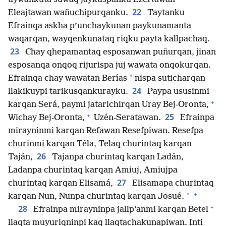
22
Eleajtawan wañuchipurqanku.
Taytanku
Efrainqa askha p’unchaykunan paykunamanta
waqarqan, wayqenkunataq riqku payta kallpachaq.
23
Chay qhepamantaq esposanwan puñurqan, jinan
esposanqa onqoq rijurispa juj wawata onqokurqan.
*
Efrainqa chay wawatan Berías
nispa suticharqan
24
llakikuypi tarikusqankurayku.
Paypa ususinmi
+
karqan Será, paymi jatarichirqan Uray Bej-Oronta,
+
25
Wichay Bej-Oronta,
Uzén-Seratawan.
Efrainpa
mirayninmi karqan Refawan Resefpiwan. Resefpa
churinmi karqan Téla, Telaq churintaq karqan
26
Taján,
Tajanpa churintaq karqan Ladán,
Ladanpa churintaq karqan Amiuj, Amiujpa
27
churintaq karqan Elisamá,
Elisamapa churintaq
+
*
karqan Nun, Nunpa churintaq karqan Josué.
+
28
Efrainpa mirayninpa jallp’anmi karqan Betel
llaqta muyuriqninpi kaq llaqtachakunapiwan. Inti