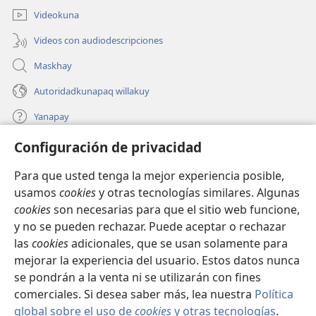
ventana)
Videokuna
Videos con audiodescripciones
Maskhay
Autoridadkunapaq willakuy
Yanapay
Configuración de privacidad
Donacionta churanapaq
(abre
una
Para que usted tenga la mejor experiencia posible,
nueva
INTERNETPI QELQANCHISKUNA Watchtower™
usamos
cookies
y otras tecnologías similares. Algunas
(abre
ventana)
cookies
son necesarias para que el sitio web funcione,
una
®
JW Hub
nueva
y no se pueden rechazar. Puede aceptar o rechazar
(abre
ventana)
las
cookies
adicionales, que se usan solamente para
una
®
JW Library
nueva
mejorar la experiencia del usuario. Estos datos nunca
ventana)
se pondrán a la venta ni se utilizarán con fines
comerciales. Si desea saber más, lea nuestra
Política
global sobre el uso de
cookies
y otras tecnologías
.