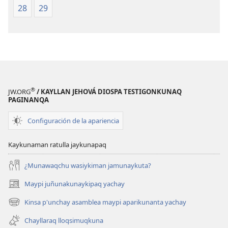
28
29
®
JW.ORG
/ KAYLLAN JEHOVÁ DIOSPA TESTIGONKUNAQ
PAGINANQA
Configuración de la apariencia
Kaykunaman ratulla jaykunapaq
¿Munawaqchu wasiykiman jamunaykuta?
Maypi juñunakunaykipaq yachay
(abre
una
Kinsa p'unchay asamblea maypi aparikunanta yachay
(abre
nueva
una
ventana)
Chayllaraq lloqsimuqkuna
nueva