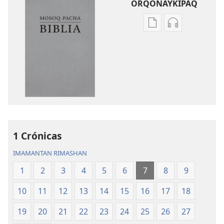
ORQONAYKIPAQ
Kaypi
Kaypin
qelqakunatan
grabasqa
copiawaq
qelqakunata
Mosoq
horqowaq
Pacha
Mosoq
Biblia
Pacha
Biblia
1 Crónicas
IMAMANTAN RIMASHAN
1
2
3
4
5
6
7
8
9
10
11
12
13
14
15
16
17
18
19
20
21
22
23
24
25
26
27