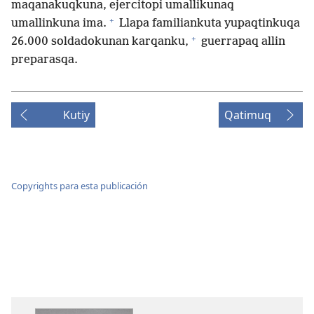
maqanakuqkuna, ejercitopi umallikunaq
+
umallinkuna ima.
Llapa familiankuta yupaqtinkuqa
+
26.000 soldadokunan karqanku,
guerrapaq allin
preparasqa.
Kutiy
Qatimuq
Copyrights para esta publicación