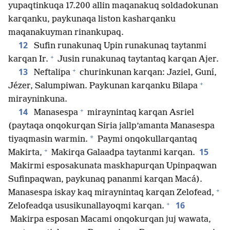
yupaqtinkuqa 17.200 allin maqanakuq soldadokunan
karqanku, paykunaqa liston kasharqanku
maqanakuyman rinankupaq.
12
Sufin runakunaq Upin runakunaq taytanmi
+
karqan Ir.
Jusin runakunaq taytantaq karqan Ajer.
+
13
Neftalipa
churinkunan karqan: Jaziel, Guní,
+
Jézer, Salumpiwan. Paykunan karqanku Bilapa
mirayninkuna.
+
14
Manasespa
miraynintaq karqan Asriel
(paytaqa onqokurqan Siria jallp’amanta Manasespa
*
tiyaqmasin warmin.
Paymi onqokullarqantaq
+
15
Makirta,
Makirqa Galaadpa taytanmi karqan.
Makirmi esposakunata maskhapurqan Upinpaqwan
Sufinpaqwan, paykunaq pananmi karqan Macá).
+
Manasespa iskay kaq miraynintaq karqan Zelofead,
+
16
Zelofeadqa ususikunallayoqmi karqan.
Makirpa esposan Macami onqokurqan juj wawata,