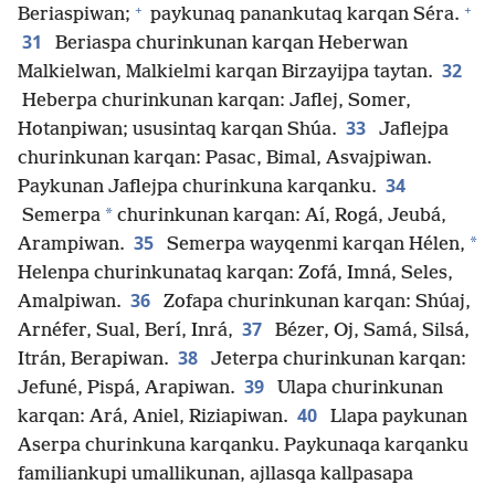
+
+
Beriaspiwan;
paykunaq panankutaq karqan Séra.
31
Beriaspa churinkunan karqan Heberwan
32
Malkielwan, Malkielmi karqan Birzayijpa taytan.
Heberpa churinkunan karqan: Jaflej, Somer,
33
Hotanpiwan; ususintaq karqan Shúa.
Jaflejpa
churinkunan karqan: Pasac, Bimal, Asvajpiwan.
34
Paykunan Jaflejpa churinkuna karqanku.
*
Semerpa
churinkunan karqan: Aí, Rogá, Jeubá,
35
*
Arampiwan.
Semerpa wayqenmi karqan Hélen,
Helenpa churinkunataq karqan: Zofá, Imná, Seles,
36
Amalpiwan.
Zofapa churinkunan karqan: Shúaj,
37
Arnéfer, Sual, Berí, Inrá,
Bézer, Oj, Samá, Silsá,
38
Itrán, Berapiwan.
Jeterpa churinkunan karqan:
39
Jefuné, Pispá, Arapiwan.
Ulapa churinkunan
40
karqan: Ará, Aniel, Riziapiwan.
Llapa paykunan
Aserpa churinkuna karqanku. Paykunaqa karqanku
familiankupi umallikunan, ajllasqa kallpasapa