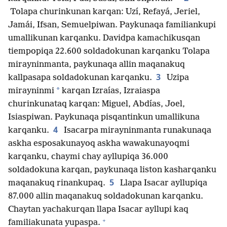
Tolapa churinkunan karqan: Uzí, Refayá, Jeriel,
Jamái, Ifsan, Semuelpiwan. Paykunaqa familiankupi
umallikunan karqanku. Davidpa kamachikusqan
tiempopiqa 22.600 soldadokunan karqanku Tolapa
mirayninmanta, paykunaqa allin maqanakuq
3
kallpasapa soldadokunan karqanku.
Uzipa
*
mirayninmi
karqan Izraías, Izraiaspa
churinkunataq karqan: Miguel, Abdías, Joel,
Isiaspiwan. Paykunaqa pisqantinkun umallikuna
4
karqanku.
Isacarpa mirayninmanta runakunaqa
askha esposakunayoq askha wawakunayoqmi
karqanku, chaymi chay ayllupiqa 36.000
soldadokuna karqan, paykunaqa liston kasharqanku
5
maqanakuq rinankupaq.
Llapa Isacar ayllupiqa
87.000 allin maqanakuq soldadokunan karqanku.
Chaytan yachakurqan llapa Isacar ayllupi kaq
+
familiakunata yupaspa.