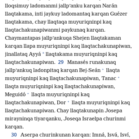
lloqsimuy ladomanmi jallp’anku karqan Narán
llaqtakama, inti jaykuy ladomantaq karqan Guézer
llaqtakama, chay llaqtaqa muyuriqninpi kaq
llaqtachakunapiwanmi paykunaq karqan.
Chaymantapas jallp’ankuqa Shejen llaqtakaman
karqan llapa muyuriqninpi kaq llaqtachakunapiwan,
*
jinallataq Ayyá
llaqtakama muyuriqninpi kaq
29
llaqtachakunapiwan.
Manasés runakunaq
+
jallp’ankuq ladonpitaq karqan Bej-Seán
llaqta
+
muyuriqninpi kaq llaqtachakunapiwan, Tanac
llaqta muyuriqninpi kaq llaqtachakunapiwan,
+
Meguidó
llaqta muyuriqninpi kaq
+
llaqtachakunapiwan, Dor
llaqta muyuriqninpi kaq
llaqtachakunapiwan. Chay llaqtakunapin Josepa
mirayninqa tiyarqanku, Joseqa Israelpa churinmi
karqan.
30
Aserpa churinkunan karqan: Imná, Isvá, Isví,