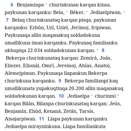
+
6
Benjaminpa
churinkunan karqan kinsa,
+
+
+
paykunan karqanku: Bela,
Béker,
Jediaelpiwan.
7
Belaq churinkunataq karqan pisqa, paykunan
karqanku: Ezbón, Uzí, Uziel, Jerimoj, Iripiwan.
Paykunaqa allin maqanakuq soldadokuna
umallikuna iman karqanku. Paykunaq familianku
+
8
ukhupiqa 22.034 soldadokunan karqan.
Bekerpa churinkunataq karqan: Zemirá, Joás,
Eliezer, Elionái, Omrí, Jeremoj, Abías, Anatoj,
Alemejpiwan. Paykunaqa llapankun Bekerpa
9
churinkuna karqanku.
Bekerpa familianpi kaq
umallikunata yupakuqtinqa 20.200 allin maqanakuq
+
10
*
soldadokunan karqan.
Jediaelpa
churinmi
karqan Bilán, Bilanpa churinkunataq karqan: Jeús,
Benjamín, Ehúd, Kenaná, Zetán, Tarsis,
11
Aisajarpiwan.
Llapa paykunan karqanku
Jediaelpa mirayninkuna. Llapa familiankuta