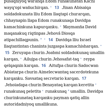
pusaqniyoq waranqa Edom runakunatan Kachi
+
13
wayq’opi wañuchirqan.
Jinan Abisaiqa
soldadokunata lliu Edom llaqtapi churarqan,
chhaynapin llapa Edom runakunaqa Davidpa
+
kamachinkuna kapurqanku.
Maymanña David
maqanakuq riqtinpas Jehová Diosqa
+
14
*
atipachillaqpunin.
Davidqa lliu Israel
+
llaqtantintan chaninta juzgaspa kamachisharqan.
15
Zeruyapa churin Joabmi soldadokunaq umallin
+
+
karqan,
Ailujpa churin Jehosafat-taq
reypa
16
qelqaqnin karqan.
Aitufpa churin Sadocwan
Abiatarpa churin Aimelecwantaq sacerdotekuna
17
karqanku. Savsataq secretario karqan.
+
Jehoiadapa churin Benayataq karqan keretita
+
*
runakunaq peletita
runakunaq
umallin. Davidpa
churinkunataq karqanku payman qatiq allin
autoridadniyoq umallikuna.