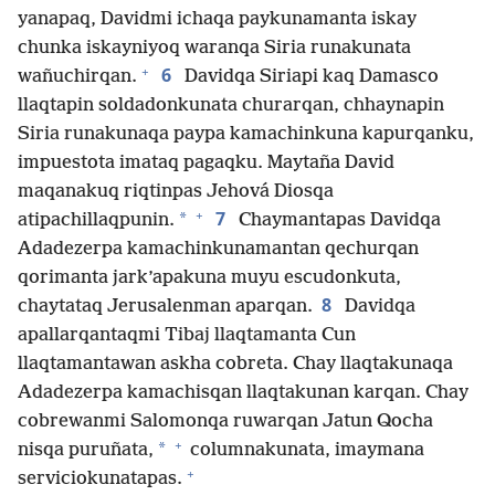
yanapaq, Davidmi ichaqa paykunamanta iskay
chunka iskayniyoq waranqa Siria runakunata
+
6
wañuchirqan.
Davidqa Siriapi kaq Damasco
llaqtapin soldadonkunata churarqan, chhaynapin
Siria runakunaqa paypa kamachinkuna kapurqanku,
impuestota imataq pagaqku. Maytaña David
maqanakuq riqtinpas Jehová Diosqa
+
7
*
atipachillaqpunin.
Chaymantapas Davidqa
Adadezerpa kamachinkunamantan qechurqan
qorimanta jark’apakuna muyu escudonkuta,
8
chaytataq Jerusalenman aparqan.
Davidqa
apallarqantaqmi Tibaj llaqtamanta Cun
llaqtamantawan askha cobreta. Chay llaqtakunaqa
Adadezerpa kamachisqan llaqtakunan karqan. Chay
cobrewanmi Salomonqa ruwarqan Jatun Qocha
+
*
nisqa puruñata,
columnakunata, imaymana
+
serviciokunatapas.