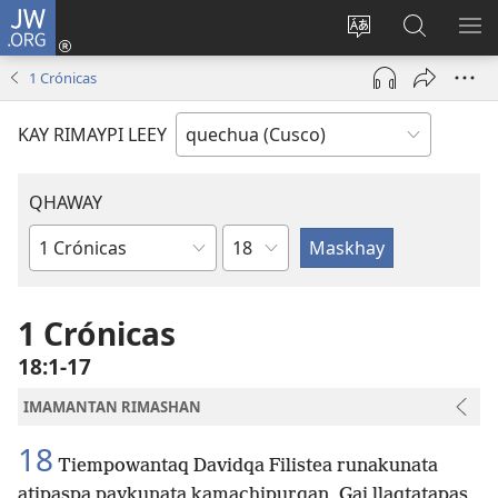
JW.ORG
Sutiykiwan
jaykuy
Direccionpi simi
JW.ORG
QH
(abre
akllay
nisqapi
ME
1 Crónicas
una
maskhay
nueva
KAY RIMAYPI LEEY
ventana)
QHAWAY
Capítulo
Libro
de
la
1 Crónicas
Biblia
18:1-17
IMAMANTAN RIMASHAN
18
Tiempowantaq Davidqa Filistea runakunata
atipaspa paykunata kamachipurqan, Gaj llaqtatapas