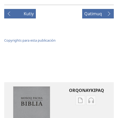
Kutiy
Qatimuq
Copyrights para esta publicación
ORQONAYKIPAQ
Kaypi
Kaypin
qelqakunatan
grabasqa
copiawaq
qelqakunata