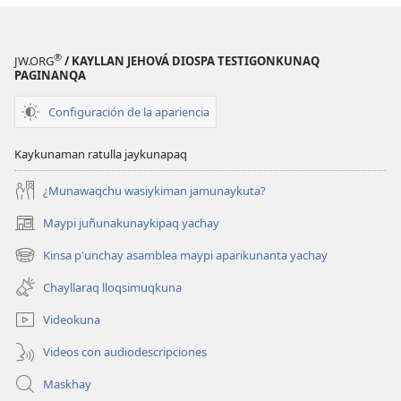
®
JW.ORG
/ KAYLLAN JEHOVÁ DIOSPA TESTIGONKUNAQ
PAGINANQA
Configuración de la apariencia
Kaykunaman ratulla jaykunapaq
¿Munawaqchu wasiykiman jamunaykuta?
Maypi juñunakunaykipaq yachay
(abre
una
Kinsa p'unchay asamblea maypi aparikunanta yachay
(abre
nueva
una
ventana)
Chayllaraq lloqsimuqkuna
nueva
ventana)
Videokuna
Videos con audiodescripciones
Maskhay