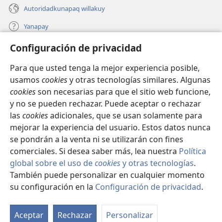
Autoridadkunapaq willakuy
Yanapay
Configuración de privacidad
Donacionta churanapaq
(abre
una
Para que usted tenga la mejor experiencia posible,
nueva
INTERNETPI QELQANCHISKUNA Watchtower™
usamos
cookies
y otras tecnologías similares. Algunas
(abre
ventana)
cookies
son necesarias para que el sitio web funcione,
una
®
JW Hub
nueva
y no se pueden rechazar. Puede aceptar o rechazar
(abre
ventana)
las
cookies
adicionales, que se usan solamente para
una
®
JW Library
nueva
mejorar la experiencia del usuario. Estos datos nunca
ventana)
se pondrán a la venta ni se utilizarán con fines
comerciales. Si desea saber más, lea nuestra
Política
global sobre el uso de
cookies
y otras tecnologías
.
También puede personalizar en cualquier momento
Copyright
© 2026 Watch Tower Bible and Tract Society of Pennsylvania.
IMATAN RUWAWAQ IMATAN MANA
|
DATOSKUNATA
su configuración en la
Configuración de privacidad
.
Mo
WAQAYCHASQAYKUMANTA
|
CONFIGURACIÓN DE PRIVACIDAD
ín
Aceptar
Rechazar
Personalizar