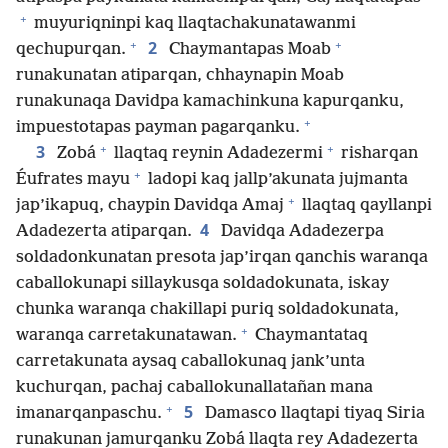
+
muyuriqninpi kaq llaqtachakunatawanmi
+
+
2
qechupurqan.
Chaymantapas Moab
runakunatan atiparqan, chhaynapin Moab
runakunaqa Davidpa kamachinkuna kapurqanku,
+
impuestotapas payman pagarqanku.
+
+
3
Zobá
llaqtaq reynin Adadezermi
risharqan
+
Éufrates mayu
ladopi kaq jallp’akunata jujmanta
+
jap’ikapuq, chaypin Davidqa Amaj
llaqtaq qayllanpi
4
Adadezerta atiparqan.
Davidqa Adadezerpa
soldadonkunatan presota jap’irqan qanchis waranqa
caballokunapi sillaykusqa soldadokunata, iskay
chunka waranqa chakillapi puriq soldadokunata,
+
waranqa carretakunatawan.
Chaymantataq
carretakunata aysaq caballokunaq jank’unta
kuchurqan, pachaj caballokunallatañan mana
+
5
imanarqanpaschu.
Damasco llaqtapi tiyaq Siria
runakunan jamurqanku Zobá llaqta rey Adadezerta