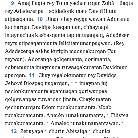
+
9
Amaj llaqta rey Toun yacharurqan Zobá
llaqta
+
rey Adadezerpa
soldadonkunata David lliuta
10
atipasqanta.
Jinan chay reyqa wawan Adoranta
kacharqan Davidpa kasqanman, chhaynapi
imaynachus kashasqanta tapumunanpaq, Adadézer
reyta atipasqanmanta felicitamunanpaqwan. (Rey
Adadezerqa askha kutipin maqanakurqan Tou
reywan). Adoranqa qolqemanta, qorimanta,
cobremanta imaymana ruwasqakunatan Davidman
11
aparqan.
Chay regalokunatan rey Davidqa
+
*
Jehová Diospaq t’aqarqan,
imaynan juj
nacionkunamanta apamusqan qoriwanpas
qolqewanpas ruwarqan jinata. Chaykunatan
qechumurqan: Edom runakunamanta, Moab
+
runakunamanta, Anmón runakunamanta,
Filistea
+
+
runakunamanta,
Amalec runakunamantawan.
+
+
12
Zeruyapa
churin Abisaiqa
chunka