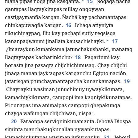
+
15
mana pipas noqa jina kasqanta.
Noqaqa ñachá
qantapas llaqtaykitapas millay onqoywan
castigaymanña karqan. Ñachá kay pachamantapas
16
chinkapuwaqña karqan.
Ichaqa atiyniyta
rikuchinaypaq, lliu kay pachapi sutiy reqsisqa
+
17
kananpaqwanmi jinallata kausachishayki.
¿Imaraykun kunankama jatunchakushanki, manataq
18
llaqtaytapas kacharinkichu?
Paqarinmi kay
horasta jina pasaqta chijchichimusaq. Chay chijchi
jinaqa manan jayk’aqpas karqanchu Egipto nación
19
jatarisqan p’unchaymantapacha kunankamapas.
Chayrayku wasiman juñuchimuy uywaykikunata,
kamachiykikunata, campopi ima kaqniykikunatapas.
Pi runapas ima animalpas campopi qhepakunqa
chayqa wañunqan chijchiwan, nispa”.
20
Faraonpa serviqninkunamanta Jehová Diospa
siminta manchakuqkunallan uywankutapas
21
kamachinkutapas wasiman juñurqanku.
Jehová