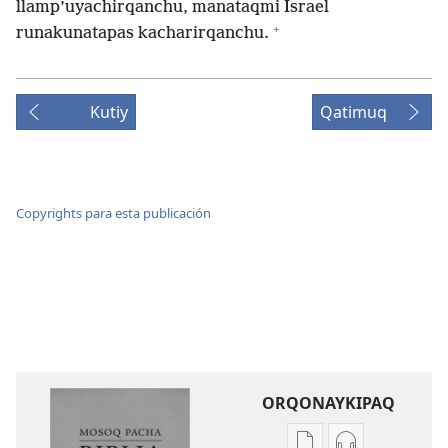
llamp’uyachirqanchu, manataqmi Israel
+
runakunatapas kacharirqanchu.
Kutiy
Qatimuq
Copyrights para esta publicación
ORQONAYKIPAQ