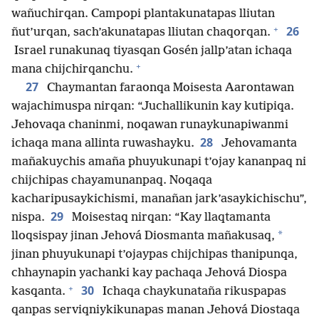
wañuchirqan. Campopi plantakunatapas lliutan
+
26
ñut’urqan, sach’akunatapas lliutan chaqorqan.
Israel runakunaq tiyasqan Gosén jallp’atan ichaqa
+
mana chijchirqanchu.
27
Chaymantan faraonqa Moisesta Aarontawan
wajachimuspa nirqan: “Juchallikunin kay kutipiqa.
Jehovaqa chaninmi, noqawan runaykunapiwanmi
28
ichaqa mana allinta ruwashayku.
Jehovamanta
mañakuychis amaña phuyukunapi t’ojay kananpaq ni
chijchipas chayamunanpaq. Noqaqa
kacharipusaykichismi, manañan jark’asaykichischu”,
29
nispa.
Moisestaq nirqan: “Kay llaqtamanta
*
lloqsispay jinan Jehová Diosmanta mañakusaq,
jinan phuyukunapi t’ojaypas chijchipas thanipunqa,
chhaynapin yachanki kay pachaqa Jehová Diospa
+
30
kasqanta.
Ichaqa chaykunataña rikuspapas
qanpas serviqniykikunapas manan Jehová Diostaqa