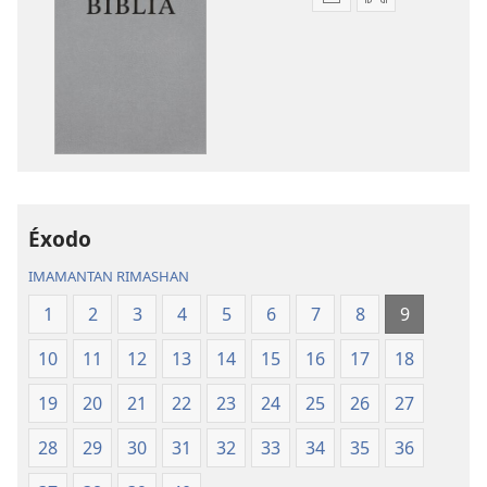
Kaypi
Kaypin
qelqakunatan
grabasqa
copiawaq
qelqakunata
Mosoq
horqowaq
Pacha
Mosoq
Biblia
Pacha
Biblia
Éxodo
IMAMANTAN RIMASHAN
1
2
3
4
5
6
7
8
9
10
11
12
13
14
15
16
17
18
19
20
21
22
23
24
25
26
27
28
29
30
31
32
33
34
35
36