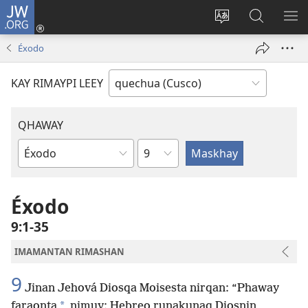
JW.ORG
Sutiykiwan
jaykuy
Direccionpi simi
JW.ORG
QH
(abre
akllay
nisqapi
ME
Éxodo
una
maskhay
nueva
KAY RIMAYPI LEEY
ventana)
QHAWAY
Capítulo
Libro
de
la
Éxodo
Biblia
9:1-35
IMAMANTAN RIMASHAN
9
Jinan Jehová Diosqa Moisesta nirqan: “Phaway
*
faraonta
nimuy: Hebreo runakunaq Diosnin