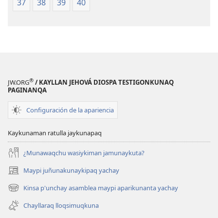
37
38
39
40
®
JW.ORG
/ KAYLLAN JEHOVÁ DIOSPA TESTIGONKUNAQ
PAGINANQA
Configuración de la apariencia
Kaykunaman ratulla jaykunapaq
¿Munawaqchu wasiykiman jamunaykuta?
Maypi juñunakunaykipaq yachay
(abre
una
Kinsa p'unchay asamblea maypi aparikunanta yachay
(abre
nueva
una
ventana)
Chayllaraq lloqsimuqkuna
nueva