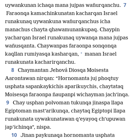
7
uywankunan ichaqa mana jujpas wañurqanchu.
Faraonqa kamachinkunatan kacharqan Israel
runakunaq uywankuna wañurqanchus icha
manachus chayta qhawamunankupaq. Chaypin
yacharqan Israel runakunaq uywanqa mana jujpas
wañusqanta. Chaywanpas faraonpa sonqonqa
+
kaqllan rumiyasqa kasharqan,
manan Israel
runakunata kacharirqanchu.
8
Chaymantan Jehová Diosqa Moisesta
Aarontawan nirqan: “Hornomanta juj phoqtuy
usphata sapankaykichis aparikuychis, chaytataq
Moisesqa faraonpa ñaupanpi wichayman jach’inqa.
9
Chay usphan polvoman tukunqa jinaspa llapa
Egiptoman mast’arikunqa, chaytaq Egiptopi llapa
runakunata uywakunatawan q’eyayoq ch’upuwan
jap’ichinqa”, nispa.
10
Jinan paykunaqa hornomanta usphata