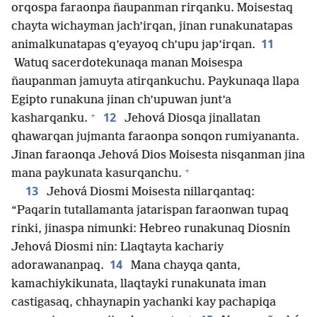
orqospa faraonpa ñaupanman rirqanku. Moisestaq
chayta wichayman jach’irqan, jinan runakunatapas
11
animalkunatapas q’eyayoq ch’upu jap’irqan.
Watuq sacerdotekunaqa manan Moisespa
ñaupanman jamuyta atirqankuchu. Paykunaqa llapa
Egipto runakuna jinan ch’upuwan junt’a
+
12
kasharqanku.
Jehová Diosqa jinallatan
qhawarqan jujmanta faraonpa sonqon rumiyananta.
Jinan faraonqa Jehová Dios Moisesta nisqanman jina
+
mana paykunata kasurqanchu.
13
Jehová Diosmi Moisesta nillarqantaq:
“Paqarin tutallamanta jatarispan faraonwan tupaq
rinki, jinaspa nimunki: Hebreo runakunaq Diosnin
Jehová Diosmi nin: Llaqtayta kachariy
14
adorawananpaq.
Mana chayqa qanta,
kamachiykikunata, llaqtayki runakunata iman
castigasaq, chhaynapin yachanki kay pachapiqa