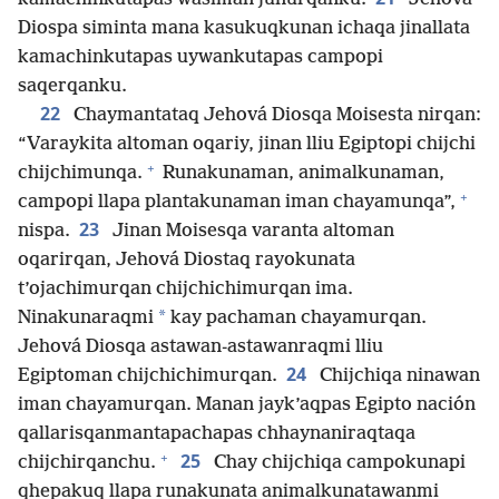
Diospa siminta mana kasukuqkunan ichaqa jinallata
kamachinkutapas uywankutapas campopi
saqerqanku.
22
Chaymantataq Jehová Diosqa Moisesta nirqan:
“Varaykita altoman oqariy, jinan lliu Egiptopi chijchi
+
chijchimunqa.
Runakunaman, animalkunaman,
+
campopi llapa plantakunaman iman chayamunqa”,
23
nispa.
Jinan Moisesqa varanta altoman
oqarirqan, Jehová Diostaq rayokunata
t’ojachimurqan chijchichimurqan ima.
*
Ninakunaraqmi
kay pachaman chayamurqan.
Jehová Diosqa astawan-astawanraqmi lliu
24
Egiptoman chijchichimurqan.
Chijchiqa ninawan
iman chayamurqan. Manan jayk’aqpas Egipto nación
qallarisqanmantapachapas chhaynaniraqtaqa
+
25
chijchirqanchu.
Chay chijchiqa campokunapi
qhepakuq llapa runakunata animalkunatawanmi