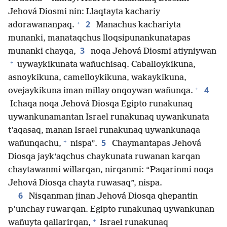
Jehová Diosmi nin: Llaqtayta kachariy
+
2
adorawananpaq.
Manachus kachariyta
munanki, manataqchus lloqsipunankunatapas
3
munanki chayqa,
noqa Jehová Diosmi atiyniywan
+
uywaykikunata wañuchisaq. Caballoykikuna,
asnoykikuna, camelloykikuna, wakaykikuna,
+
4
ovejaykikuna iman millay onqoywan wañunqa.
Ichaqa noqa Jehová Diosqa Egipto runakunaq
uywankunamantan Israel runakunaq uywankunata
t’aqasaq, manan Israel runakunaq uywankunaqa
+
5
wañunqachu,
nispa”.
Chaymantapas Jehová
Diosqa jayk’aqchus chaykunata ruwanan karqan
chaytawanmi willarqan, nirqanmi: “Paqarinmi noqa
Jehová Diosqa chayta ruwasaq”, nispa.
6
Nisqanman jinan Jehová Diosqa qhepantin
p’unchay ruwarqan. Egipto runakunaq uywankunan
+
wañuyta qallarirqan,
Israel runakunaq