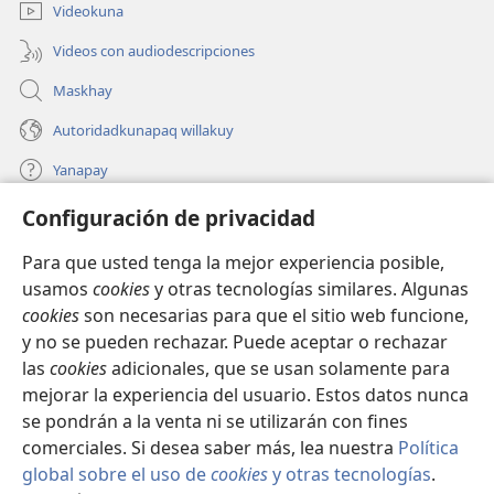
ventana)
Videokuna
Videos con audiodescripciones
Maskhay
Autoridadkunapaq willakuy
Yanapay
Configuración de privacidad
Donacionta churanapaq
(abre
una
Para que usted tenga la mejor experiencia posible,
nueva
INTERNETPI QELQANCHISKUNA Watchtower™
usamos
cookies
y otras tecnologías similares. Algunas
(abre
ventana)
cookies
son necesarias para que el sitio web funcione,
una
®
JW Hub
nueva
y no se pueden rechazar. Puede aceptar o rechazar
(abre
ventana)
las
cookies
adicionales, que se usan solamente para
una
®
JW Library
nueva
mejorar la experiencia del usuario. Estos datos nunca
ventana)
se pondrán a la venta ni se utilizarán con fines
comerciales. Si desea saber más, lea nuestra
Política
global sobre el uso de
cookies
y otras tecnologías
.