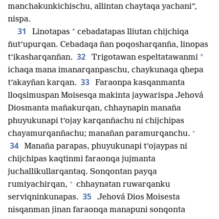
manchakunkichischu, allintan chaytaqa yachani”,
nispa.
31
*
Linotapas
cebadatapas lliutan chijchiqa
ñut’upurqan. Cebadaqa ñan poqosharqanña, linopas
32
*
t’ikasharqanñan.
Trigotawan espeltatawanmi
ichaqa mana imanarqanpaschu, chaykunaqa qhepa
33
t’akayñan karqan.
Faraonpa kasqanmanta
lloqsimuspan Moisesqa makinta jaywarispa Jehová
Diosmanta mañakurqan, chhaynapin manaña
phuyukunapi t’ojay karqanñachu ni chijchipas
+
chayamurqanñachu; manañan paramurqanchu.
34
Manaña parapas, phuyukunapi t’ojaypas ni
chijchipas kaqtinmi faraonqa jujmanta
juchallikullarqantaq. Sonqontan payqa
+
rumiyachirqan,
chhaynatan ruwarqanku
35
serviqninkunapas.
Jehová Dios Moisesta
nisqanman jinan faraonqa manapuni sonqonta