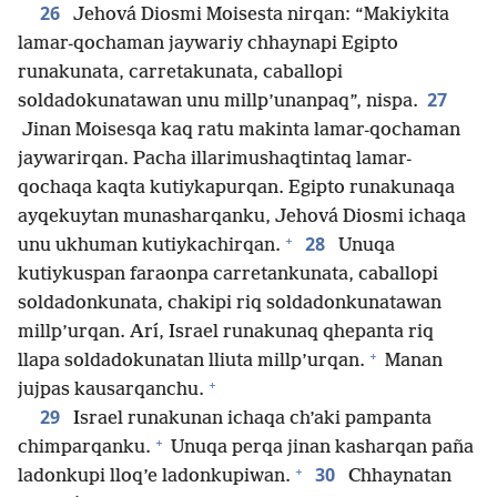
26
Jehová Diosmi Moisesta nirqan: “Makiykita
lamar-qochaman jaywariy chhaynapi Egipto
runakunata, carretakunata, caballopi
27
soldadokunatawan unu millp’unanpaq”, nispa.
Jinan Moisesqa kaq ratu makinta lamar-qochaman
jaywarirqan. Pacha illarimushaqtintaq lamar-
qochaqa kaqta kutiykapurqan. Egipto runakunaqa
ayqekuytan munasharqanku, Jehová Diosmi ichaqa
+
28
unu ukhuman kutiykachirqan.
Unuqa
kutiykuspan faraonpa carretankunata, caballopi
soldadonkunata, chakipi riq soldadonkunatawan
millp’urqan. Arí, Israel runakunaq qhepanta riq
+
llapa soldadokunatan lliuta millp’urqan.
Manan
+
jujpas kausarqanchu.
29
Israel runakunan ichaqa ch’aki pampanta
+
chimparqanku.
Unuqa perqa jinan kasharqan paña
+
30
ladonkupi lloq’e ladonkupiwan.
Chhaynatan