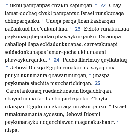
+
+
22
ukhu pampanpas ch’akin kapurqan.
Chay
lamar-qochaq ch’aki pampantan Israel runakunaqa
+
chimparqanku.
Unuqa perqa jinan kasharqan
+
23
pañankupi lloq’enkupi ima.
Egipto runakunaqa
paykunaq qhepantan phawaykurqanku. Faraonpa
caballopi llapa soldadonkunapas, carretakunapi
soldadonkunapas lamar-qocha ukhumanmi
+
24
phawaykurqanku.
Pacha illarimuy qayllatataq
*
Jehová Diosqa Egipto runakunata sayaq nina
+
phuyu ukhumanta qhawarimurqan,
jinaspa
25
paykunata sinchita mancharichirqan.
Carretankunaq ruedankunatan lloqsichirqan,
chaymi mana faciltachu purirqanku. Chayta
rikuspan Egipto runakunaqa ninakurqanku: “¡Israel
runakunamanta ayqesun, Jehová Diosmi
+
paykunarayku noqanchiswan maqanakushan!”,
nispa.