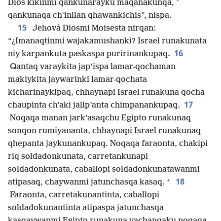
+
Dios kikinmi qankunarayku maqanakunqa,
qankunaqa ch’inllan qhawankichis”, nispa.
15
Jehová Diosmi Moisesta nirqan:
“¿Imanaqtinmi wajakamushanki? Israel runakunata
16
niy karpankuta paskaspa puririnankupaq.
Qantaq varaykita jap’ispa lamar-qochaman
makiykita jaywarinki lamar-qochata
kicharinaykipaq, chhaynapi Israel runakuna qocha
17
chaupinta ch’aki jallp’anta chimpanankupaq.
Noqaqa manan jark’asaqchu Egipto runakunaq
sonqon rumiyananta, chhaynapi Israel runakunaq
qhepanta jaykunankupaq. Noqaqa faraonta, chakipi
riq soldadonkunata, carretankunapi
soldadonkunata, caballopi soldadonkunatawanmi
+
18
atipasaq, chaywanmi jatunchasqa kasaq.
Faraonta, carretakunantinta, caballopi
soldadokunantinta atipaspa jatunchasqa
kasqaywanmi Egipto runakuna yachanqaku noqaqa