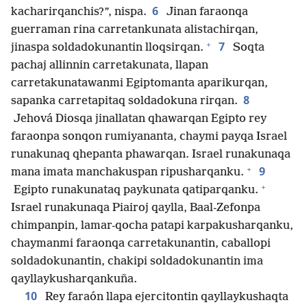
6
kacharirqanchis?”, nispa.
Jinan faraonqa
guerraman rina carretankunata alistachirqan,
+
7
jinaspa soldadokunantin lloqsirqan.
Soqta
pachaj allinnin carretakunata, llapan
carretakunatawanmi Egiptomanta aparikurqan,
8
sapanka carretapitaq soldadokuna rirqan.
Jehová Diosqa jinallatan qhawarqan Egipto rey
faraonpa sonqon rumiyananta, chaymi payqa Israel
runakunaq qhepanta phawarqan. Israel runakunaqa
+
9
mana imata manchakuspan ripusharqanku.
+
Egipto runakunataq paykunata qatiparqanku.
Israel runakunaqa Piairoj qaylla, Baal-Zefonpa
chimpanpin, lamar-qocha patapi karpakusharqanku,
chaymanmi faraonqa carretakunantin, caballopi
soldadokunantin, chakipi soldadokunantin ima
qayllaykusharqankuña.
10
Rey faraón llapa ejercitontin qayllaykushaqta