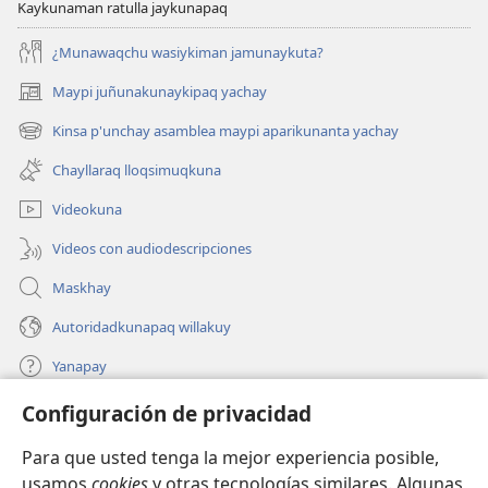
Kaykunaman ratulla jaykunapaq
¿Munawaqchu wasiykiman jamunaykuta?
Maypi juñunakunaykipaq yachay
(abre
una
Kinsa p'unchay asamblea maypi aparikunanta yachay
(abre
nueva
una
ventana)
Chayllaraq lloqsimuqkuna
nueva
ventana)
Videokuna
Videos con audiodescripciones
Maskhay
Autoridadkunapaq willakuy
Yanapay
Configuración de privacidad
Donacionta churanapaq
(abre
una
Para que usted tenga la mejor experiencia posible,
nueva
INTERNETPI QELQANCHISKUNA Watchtower™
usamos
cookies
y otras tecnologías similares. Algunas