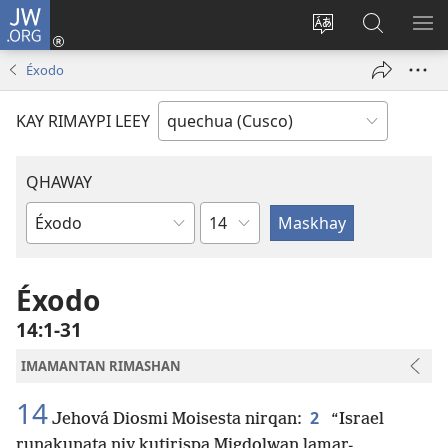
JW.ORG
Sutiykiwan
jaykuy
Direccionpi simi
JW.ORG
QH
(abre
akllay
nisqapi
ME
Éxodo
una
maskhay
nueva
KAY RIMAYPI LEEY
ventana)
QHAWAY
Capítulo
Libro
de
la
Éxodo
Biblia
14:1-31
IMAMANTAN RIMASHAN
14
2
Jehová Diosmi Moisesta nirqan:
“Israel
runakunata niy kutirispa Migdolwan lamar-