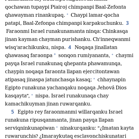
qochawan tupaypi Piairoj chimpanpi Baal-Zefonta
+
qhawayman rinankupaq.
Chaypi lamar-qocha
3
patapi, Baal-Zefonpa chimpanpi karpakuchunku.
Faraonmi Israel runakunamanta ninqa: Chinkasqa
jinan kayman chayman purishanku. Ch’inneqwanmi
4
wisq’arachikunku, nispa.
Noqaqa jinallatan
+
*
qhawasaq faraonpa
sonqon rumiyananta,
chaymi
payqa Israel runakunaq qhepanta phawamunqa,
chaypin noqaqa faraonta llapan ejercitontawan
+
atipasaq jinaspa jatunchasqa kasaq;
chhaynapin
Egipto runakuna yachanqaku noqaqa Jehová Dios
+
kasqayta”,
nispa. Israel runakunaqa chay
kamachikuyman jinan ruwarqanku.
5
Egipto rey faraonmanmi willarqanku Israel
runakuna ripusqanmanta, jinan payqa llapan
+
serviqninkunapiwan
ninakurqanku: “¿Imatan kayta
ruwarunchis? ¿Imaraykutaq esclavonchiskunatari