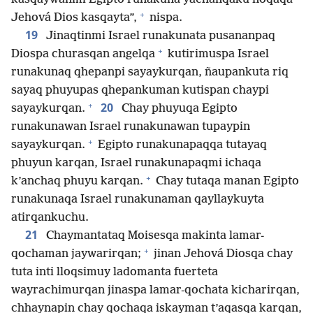
+
Jehová Dios kasqayta”,
nispa.
19
Jinaqtinmi Israel runakunata pusananpaq
+
Diospa churasqan angelqa
kutirimuspa Israel
runakunaq qhepanpi sayaykurqan, ñaupankuta riq
sayaq phuyupas qhepankuman kutispan chaypi
+
20
sayaykurqan.
Chay phuyuqa Egipto
runakunawan Israel runakunawan tupaypin
+
sayaykurqan.
Egipto runakunapaqqa tutayaq
phuyun karqan, Israel runakunapaqmi ichaqa
+
k’anchaq phuyu karqan.
Chay tutaqa manan Egipto
runakunaqa Israel runakunaman qayllaykuyta
atirqankuchu.
21
Chaymantataq Moisesqa makinta lamar-
+
qochaman jaywarirqan;
jinan Jehová Diosqa chay
tuta inti lloqsimuy ladomanta fuerteta
wayrachimurqan jinaspa lamar-qochata kicharirqan,
chhaynapin chay qochaqa iskayman t’aqasqa karqan,