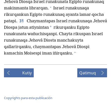
Jehová Diosqa Israel runakunata Egipto runakunaq
+
makinmanta librarqan.
Israel runakunaqa
rikurqankun Egipto runakunaq ayanta lamar-qocha
31
patapi.
Chaymantapas Israel runakunaqa Jehová
*
Diospa jatun atiynintan
rikurqanku Egipto
runakunata wañuchisqanpi. Chayta rikuspan Israel
runakunaqa Jehová Diosta manchakuyta
qallarirqanku, chaymantapas Jehová Diospi
+
kamachin Moisespi iman iñirqanku.
Kutiy
Qatimuq
Copyrights para esta publicación