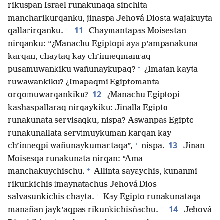
rikuspan Israel runakunaqa sinchita
mancharikurqanku, jinaspa Jehová Diosta wajakuyta
+
11
qallarirqanku.
Chaymantapas Moisestan
nirqanku: “¿Manachu Egiptopi aya p’ampanakuna
karqan, chaytaq kay ch’inneqmanraq
+
pusamuwankiku wañunaykupaq?
¿Imatan kayta
ruwawankiku? ¿Imapaqmi Egiptomanta
12
orqomuwarqankiku?
¿Manachu Egiptopi
kashaspallaraq nirqaykiku: Jinalla Egipto
runakunata servisaqku, nispa? Aswanpas Egipto
runakunallata servimuykuman karqan kay
+
13
ch’inneqpi wañunaykumantaqa”,
nispa.
Jinan
Moisesqa runakunata nirqan: “Ama
+
manchakuychischu.
Allinta sayaychis, kunanmi
rikunkichis imaynatachus Jehová Dios
+
salvasunkichis chayta.
Kay Egipto runakunataqa
+
14
manañan jayk’aqpas rikunkichisñachu.
Jehová