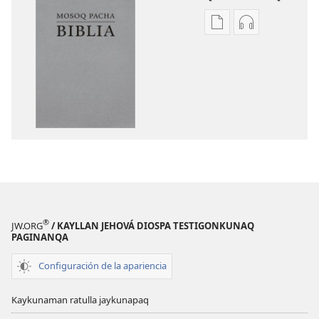
Kaypi
Kaypin
qelqakunatan
grabasqa
copiawaq
qelqakunata
Mosoq
horqowaq
Pacha
Mosoq
Biblia
Pacha
Biblia
®
JW.ORG
/ KAYLLAN JEHOVÁ DIOSPA TESTIGONKUNAQ
PAGINANQA
Configuración de la apariencia
Kaykunaman ratulla jaykunapaq