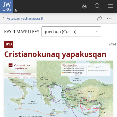
JW.ORG
Sutiykiwan
jaykuy
Direccionpi simi
JW.ORG
QH
(abre
akllay
nisqapi
ME
Astawan yachanapaq B
una
maskhay
nueva
KAY RIMAYPI LEEY
ventana)
B13
Cristianokunaq yapakusqan