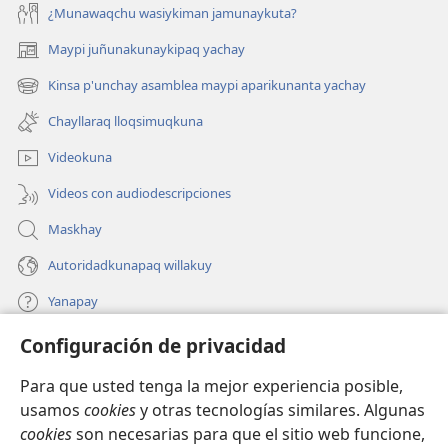
¿Munawaqchu wasiykiman jamunaykuta?
Maypi juñunakunaykipaq yachay
(abre
una
Kinsa p'unchay asamblea maypi aparikunanta yachay
(abre
nueva
una
ventana)
Chayllaraq lloqsimuqkuna
nueva
ventana)
Videokuna
Videos con audiodescripciones
Maskhay
Autoridadkunapaq willakuy
Yanapay
Configuración de privacidad
Donacionta churanapaq
(abre
una
Para que usted tenga la mejor experiencia posible,
nueva
INTERNETPI QELQANCHISKUNA Watchtower™
usamos
cookies
y otras tecnologías similares. Algunas
(abre
ventana)
cookies
son necesarias para que el sitio web funcione,
una
®