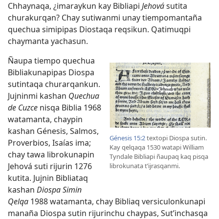
Chhaynaqa, ¿imaraykun kay Bibliapi
Jehová
sutita
churakurqan? Chay sutiwanmi unay tiempomantaña
quechua simipipas Diostaqa reqsikun. Qatimuqpi
chaymanta yachasun.
Ñaupa tiempo quechua
Bibliakunapipas Diospa
sutintaqa churarqankun.
Jujninmi kashan
Quechua
de Cuzce
nisqa Biblia 1968
watamanta, chaypin
kashan Génesis, Salmos,
Génesis 15:2
textopi Diospa sutin.
Proverbios, Isaías ima;
Kay qelqaqa 1530 watapi William
chay tawa librokunapin
Tyndale Bibliapi ñaupaq kaq pisqa
Jehová suti rijurin 1276
librokunata t’ijrasqanmi.
kutita. Jujnin Bibliataq
kashan
Diospa Simin
Qelqa
1988 watamanta, chay Bibliaq versiculonkunapi
manaña Diospa sutin rijurinchu chaypas, Sut’inchasqa