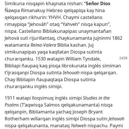
Simikuna nisqapin khaynata nishan: “
Señor Dios
Ñawpa Rimanakuy Hebreo qelqapiqa kay hina
qelqasqan rikhurin: YHVH. Chaymi castellano
rimaypiqa “Jehováh” otaq “Yahveh” nisqa kapun”,
nispa. Castellano Bibliakunapipas unaymantañan
Jehová suti rijurillantaq, chaykunamanta jujninmi 1862
watamanta
Reina-Valera
Biblia kashan. Juj
simikunapipas yaqa kaqllatan Diospa sutinta
churarqanku. 1530 watapin
William Tyndale,
Bibliapi ñaupaq kaq pisqa librokunata inglés simiman
t’ijrasqanpi Diospa sutinta
Iehouah
nispa qelqarqan.
Chay Bibliapin ñaupaqtaqa Diospa sutinta
churarqanku inglés simipi.
1911 watapi lloqsimuq inglés simipi
Studies in the
Psalms
(T’aqwisqa Salmos qelqakunamanta) nisqa
qelqanpin, Bibliamanta yachaq Joseph Bryant
Rotherham willarqan inglés simipi Diospa sutin
Jehovah
nispa qelqakunanta, manataq
Yahweh
nispachu. Paymi