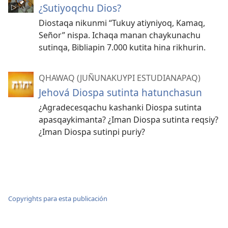
¿Sutiyoqchu Dios?
Diostaqa nikunmi “Tukuy atiyniyoq, Kamaq,
Señor” nispa. Ichaqa manan chaykunachu
sutinqa, Bibliapin 7.000 kutita hina rikhurin.
QHAWAQ (JUÑUNAKUYPI ESTUDIANAPAQ)
Jehová Diospa sutinta hatunchasun
¿Agradecesqachu kashanki Diospa sutinta
apasqaykimanta? ¿Iman Diospa sutinta reqsiy?
¿Iman Diospa sutinpi puriy?
Copyrights para esta publicación