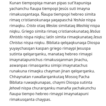
Kunan tiempopiqa manan pipas sut’itapuniqa
yachanchu ñaupa tiempopi Jesús suti imayna
rimakusqantaqa. Ñaupa tiempopi hebreo simita
rimaq cristianokunaqa yaqapaschá
Yeshúa
nispa
rimaqku.
Cristo
otaq
Mesías
simitataq
Mashíaj
nispa
niqku. Griego simita rimaq cristianokunataq
Iēsóus
Khristós
nispa niqku; latín simita rimaqkunataq
Iesus
Christus
nispa niqku. Bibliata qelqaqkunaqa Diospa
yuyaychasqan kaspan griego rimaypi Jesuspa
sutinta qelqarqanku, manataq hebreo rimaypi
imaynatapunichus rimakusqanman jinachu,
aswanpas rimasqanku simipi imaynatachus
runakuna rimaqku chayman jinan qelqarqanku.
Chhaynatan ruwallarqankutaq Mosoq Pacha
Bibliata ruwaqkunapas, chaymi Diospa sutinta
Jehová
nispa churarqanku manaña yachakunchu
ñaupa tiempo hebreo rimaypi imaynatapuni
rimakusqanta chaypas.