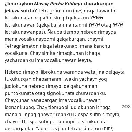
¿Imaraykun
Mosoq Pacha Bibliapi
churakurqan
Jehová
sutita?
Tetragrámaton (
) nisqa tawantin
יהוה
letrakunatan español simipi qelqakun
YHWH
letrakunawan (qelqakullanmantaqmi
YHVH
otaq
JHVH
letrakunawanpas). Ñaupa tiempo hebreo rimayqa
mana vocalkunayoqmi qelqakurqan, chaymi
Tetragrámaton nisqa letrakunapi mana kanchu
vocalkuna. Chay simita rimaqkunan ichaqa
yacharqanku ima vocalkunawan leeyta.
Hebreo rimaypi librokuna waranqa wata jina qelqayta
tukukusqan qhepamanmi, wakin yachayniyoq
judiokuna hebreo rimaypi qelqakunaman
puntokunata otaq signokunata churarqanku.
Chaykunan yanaparqan ima vocalkunawan
leenankupaq. Chay tiempopi judiokunan
ichaqa
mana allinpaq qhawarirqanku Diospa sutin rimayta,
chaymi Diospa sutinpa rantinpi juj simikunata
qelqarqanku. Yaqachus jina Tetragrámaton (יהוה)