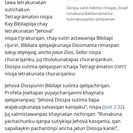
tawa letrakunatan
Diospa sutin hebreo rimaypi, Israel
sutichakun
runakuna Babiloniamanta
Tetragrámaton nispa.
kutimpusqanku qhepaman
Kay Bibliapiqa chay
letrakunatan “Jehová”
nispa t’ijrakurqan, chay sutin astawanqa Bibliapi
rijurin. Bibliata qelqaqkunaqa Diosmanta rimaspan
tukuy atiyniyoq, ancha jatun Dios, Señor
nispa
churarqanku, juj titulokunatapas churarqankun.
Diospa sutinta qelqaspan ichaqa Tetragrámaton (יהוה)
nisqa letrakunata churarqanku.
Jehová Diospunin Bibliapi sutinta qelqachirqan.
Profeta Joeltapas yuyaycharqanmi khaynata
qelqananpaq: “Jehová Diospa sutinta llapa
wajakuqkunaqa salvasqan kanqaku”, nispa (
Joel 2:32
).
Juj salmistawanpas khaynatan nichirqan: “Runakuna
yachachunku qanpa sutiykiqa Jehová kasqanta, qan
sapallaykin pachantinpi ancha jatun Diosqa kanki”,