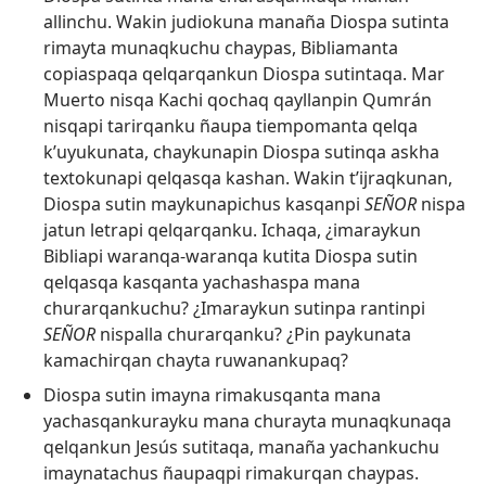
allinchu. Wakin judiokuna manaña Diospa sutinta
rimayta munaqkuchu chaypas, Bibliamanta
copiaspaqa qelqarqankun Diospa sutintaqa. Mar
Muerto nisqa Kachi qochaq qayllanpin Qumrán
nisqapi tarirqanku ñaupa tiempomanta qelqa
k’uyukunata, chaykunapin Diospa sutinqa askha
textokunapi qelqasqa kashan. Wakin t’ijraqkunan,
Diospa sutin maykunapichus kasqanpi
SEÑOR
nispa
jatun letrapi qelqarqanku. Ichaqa, ¿imaraykun
Bibliapi waranqa-waranqa kutita Diospa sutin
qelqasqa kasqanta yachashaspa mana
churarqankuchu? ¿Imaraykun sutinpa rantinpi
SEÑOR
nispalla churarqanku? ¿Pin paykunata
kamachirqan chayta ruwanankupaq?
Diospa sutin imayna rimakusqanta mana
yachasqankurayku mana churayta munaqkunaqa
qelqankun Jesús sutitaqa, manaña yachankuchu
imaynatachus ñaupaqpi rimakurqan chaypas.