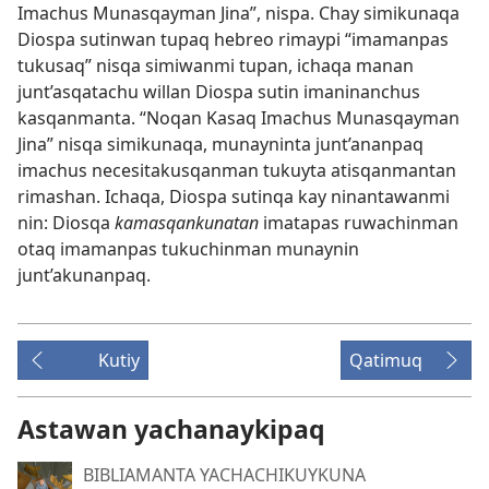
Imachus Munasqayman Jina”, nispa. Chay simikunaqa
Diospa sutinwan tupaq hebreo rimaypi “imamanpas
tukusaq” nisqa simiwanmi tupan, ichaqa manan
junt’asqatachu willan Diospa sutin imaninanchus
kasqanmanta. “Noqan Kasaq Imachus Munasqayman
Jina” nisqa simikunaqa, munayninta junt’ananpaq
imachus necesitakusqanman tukuyta atisqanmantan
rimashan. Ichaqa, Diospa sutinqa kay ninantawanmi
nin: Diosqa
kamasqankunatan
imatapas ruwachinman
otaq imamanpas tukuchinman munaynin
junt’akunanpaq.
Kutiy
Qatimuq
Astawan yachanaykipaq
BIBLIAMANTA YACHACHIKUYKUNA