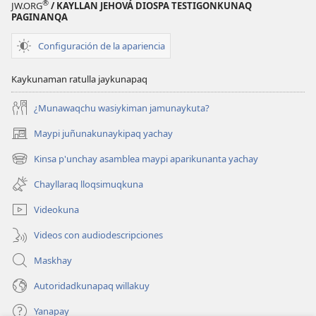
®
JW.ORG
/ KAYLLAN JEHOVÁ DIOSPA TESTIGONKUNAQ
PAGINANQA
Configuración de la apariencia
Kaykunaman ratulla jaykunapaq
¿Munawaqchu wasiykiman jamunaykuta?
Maypi juñunakunaykipaq yachay
(abre
una
Kinsa p'unchay asamblea maypi aparikunanta yachay
(abre
nueva
una
ventana)
Chayllaraq lloqsimuqkuna
nueva
ventana)
Videokuna
Videos con audiodescripciones
Maskhay
Autoridadkunapaq willakuy
Yanapay