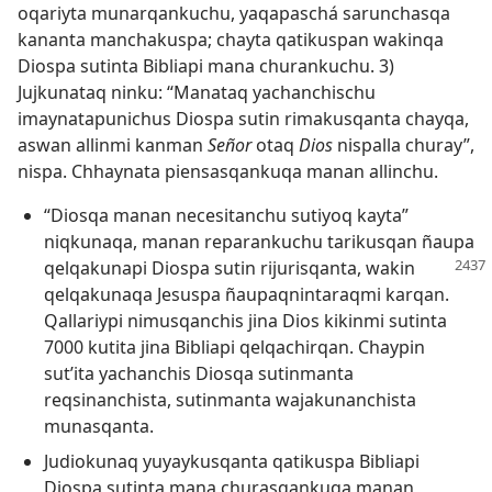
oqariyta munarqankuchu, yaqapaschá sarunchasqa
kananta manchakuspa; chayta qatikuspan wakinqa
Diospa sutinta Bibliapi mana churankuchu. 3)
Jujkunataq ninku: “Manataq yachanchischu
imaynatapunichus Diospa sutin rimakusqanta chayqa,
aswan allinmi kanman
Señor
otaq
Dios
nispalla churay”,
nispa. Chhaynata piensasqankuqa manan allinchu.
“Diosqa manan necesitanchu sutiyoq kayta”
niqkunaqa, manan reparankuchu tarikusqan ñaupa
qelqakunapi Diospa sutin
rijurisqanta, wakin
qelqakunaqa Jesuspa ñaupaqnintaraqmi karqan.
Qallariypi nimusqanchis jina Dios kikinmi sutinta
7000 kutita jina Bibliapi qelqachirqan. Chaypin
sut’ita yachanchis Diosqa sutinmanta
reqsinanchista, sutinmanta wajakunanchista
munasqanta.
Judiokunaq yuyaykusqanta qatikuspa Bibliapi
Diospa sutinta mana churasqankuqa manan