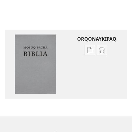
ORQONAYKIPAQ
Kaypi
Kaypin
qelqakunatan
grabasqa
copiawaq
qelqakunata
Mosoq
horqowaq
Pacha
Mosoq
Biblia
Pacha
Biblia