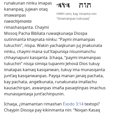
runakunan ninku imapas
kananpaq, jujwan otaq
HWH simi, kay ninanta nin:
imawanpas
“Imamanpas tukusaq”
ruwachiymanta
rimashasqanta. Chaymi
Mosoq Pacha Bibliata ruwaqkunaqa Diospa
sutinmanta khaynata ninku: “Paymi imamanpas
tukuchin”, nispa. Wakin yachaqkunan juj jinakunata
ninku, chaymi mana sut’itapuniqa nisunmanchu
chhaynapuni kasqanta. Ichaqa, “paymi imamanpas
tukuchin” nisqa simiqa tupanmi Jehová Dios tukuy
imatapas kamaq kasqanwan, tukuy ima munasqanta
junt’aq kasqanwanpas. Payqa manan janaq pachata,
kay pachata, angelkunata, runakunata imallachu
kausachirqan, aswanpas imaña pasaqtinpas imachus
munasqantaqa junt’achinpunin.
Ichaqa, ¿imamantan rimashan
Éxodo 3:14
textopi?
Chaypin Diosqa pay kikinmanta nin: “Noqan Kasaq