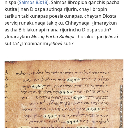
nispa (
Salmos 83:18
). Salmos libropiqa qanchis pachaj
kutita jinan Diospa sutinqa rijurin, chay libropin
tarikun takikunapas poesiakunapas, chaytan Diosta
serviq runakunaqa takiqku. Chhaynaqa, ¿imaraykun
askha Bibliakunapi mana rijurinchu Diospa sutin?
¿Imaraykun
Mosoq Pacha Bibliapi
churakurqan
Jehová
sutita? ¿Imaninanmi
Jehová
suti?