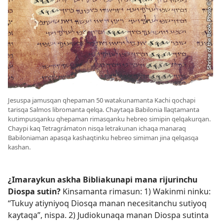
Jesuspa jamusqan qhepaman 50 watakunamanta Kachi qochapi
tarisqa Salmos libromanta qelqa. Chaytaqa Babilonia llaqtamanta
kutimpusqanku qhepaman rimasqanku hebreo simipin qelqakurqan.
Chaypi kaq Tetragrámaton nisqa letrakunan ichaqa manaraq
Babiloniaman apasqa kashaqtinku hebreo simiman jina qelqasqa
kashan.
¿Imaraykun askha Bibliakunapi mana rijurinchu
Diospa sutin?
Kinsamanta rimasun: 1) Wakinmi ninku:
“Tukuy atiyniyoq Diosqa manan necesitanchu sutiyoq
kaytaqa”, nispa. 2) Judiokunaqa manan Diospa sutinta