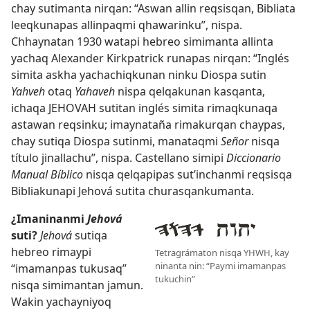
chay sutimanta nirqan: “Aswan allin reqsisqan, Bibliata
leeqkunapas allinpaqmi qhawarinku”, nispa.
Chhaynatan 1930 watapi hebreo simimanta allinta
yachaq Alexander Kirkpatrick runapas nirqan: “Inglés
simita askha yachachiqkunan ninku Diospa sutin
Yahveh
otaq
Yahaveh
nispa qelqakunan kasqanta,
ichaqa JEHOVAH sutitan inglés simita rimaqkunaqa
astawan reqsinku; imaynataña rimakurqan chaypas,
chay sutiqa Diospa sutinmi, manataqmi
Señor
nisqa
título jinallachu”, nispa. Castellano simipi
Diccionario
Manual Bíblico
nisqa qelqapipas sut’inchanmi reqsisqa
Bibliakunapi Jehová sutita churasqankumanta.
¿Imaninanmi
Jehová
suti?
Jehová
sutiqa
hebreo rimaypi
Tetragrámaton nisqa YHWH, kay
ninanta nin: “Paymi imamanpas
“imamanpas tukusaq”
tukuchin”
nisqa simimantan jamun.
Wakin yachayniyoq