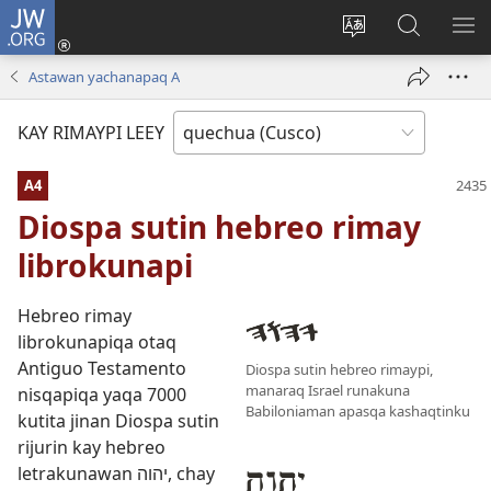
JW.ORG
Sutiykiwan
jaykuy
Direccionpi simi
JW.ORG
QH
(abre
akllay
nisqapi
ME
Astawan yachanapaq A
una
maskhay
nueva
KAY RIMAYPI LEEY
ventana)
A4
Diospa sutin hebreo rimay
librokunapi
Hebreo rimay
librokunapiqa otaq
Antiguo Testamento
Diospa sutin hebreo rimaypi,
manaraq Israel runakuna
nisqapiqa yaqa 7000
Babiloniaman apasqa kashaqtinku
kutita jinan Diospa sutin
rijurin kay hebreo
letrakunawan יהוה, chay