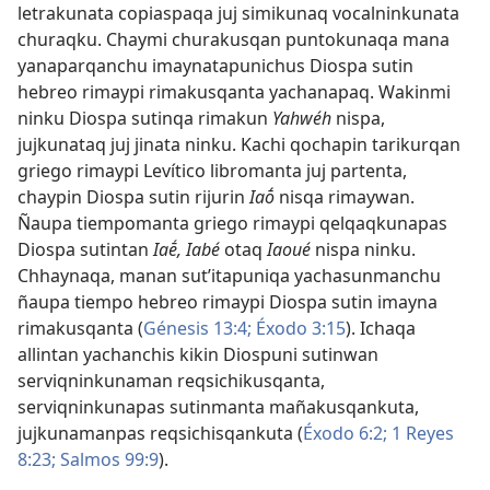
letrakunata copiaspaqa juj simikunaq vocalninkunata
churaqku. Chaymi churakusqan puntokunaqa mana
yanaparqanchu imaynatapunichus Diospa sutin
hebreo rimaypi rimakusqanta yachanapaq. Wakinmi
ninku Diospa sutinqa rimakun
Yahwéh
nispa,
jujkunataq juj jinata ninku. Kachi qochapin tarikurqan
griego rimaypi Levítico libromanta juj partenta,
chaypin Diospa sutin rijurin
Iaṓ
nisqa rimaywan.
Ñaupa tiempomanta griego rimaypi qelqaqkunapas
Diospa sutintan
Iaḗ, Iabé
otaq
Iaoué
nispa ninku.
Chhaynaqa, manan sut’itapuniqa yachasunmanchu
ñaupa tiempo hebreo rimaypi Diospa sutin imayna
rimakusqanta (
Génesis 13:4;
Éxodo 3:15
). Ichaqa
allintan yachanchis kikin Diospuni sutinwan
serviqninkunaman reqsichikusqanta,
serviqninkunapas sutinmanta mañakusqankuta,
jujkunamanpas reqsichisqankuta (
Éxodo 6:2;
1 Reyes
8:23;
Salmos 99:9
).