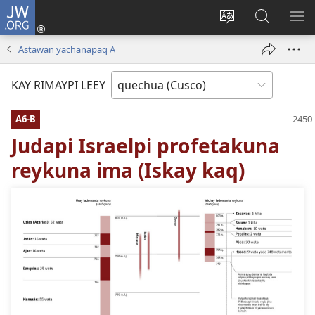
JW.ORG
Sutiykiwan
jaykuy
Direccionpi simi
JW.ORG
QH
(abre
akllay
nisqapi
ME
Astawan yachanapaq A
una
maskhay
nueva
KAY RIMAYPI LEEY
ventana)
A6-B
Judapi Israelpi profetakuna
reykuna ima (Iskay kaq)