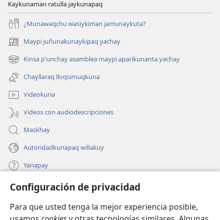
Kaykunaman ratulla jaykunapaq
¿Munawaqchu wasiykiman jamunaykuta?
Maypi juñunakunaykipaq yachay
(abre
una
Kinsa p'unchay asamblea maypi aparikunanta yachay
(abre
nueva
una
ventana)
Chayllaraq lloqsimuqkuna
nueva
ventana)
Videokuna
Videos con audiodescripciones
Maskhay
Autoridadkunapaq willakuy
Yanapay
Configuración de privacidad
Donacionta churanapaq
(abre
una
Para que usted tenga la mejor experiencia posible,
nueva
INTERNETPI QELQANCHISKUNA Watchtower™
usamos
cookies
y otras tecnologías similares. Algunas