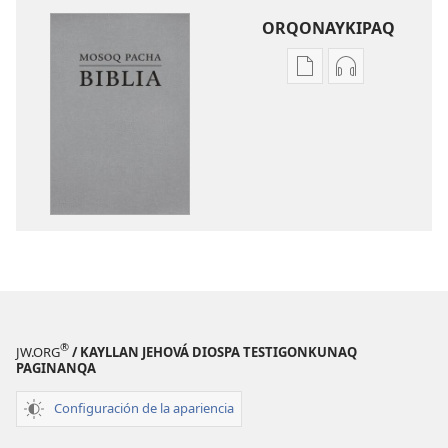
ORQONAYKIPAQ
Kaypi
Kaypin
qelqakunatan
grabasqa
copiawaq
qelqakunata
Mosoq
horqowaq
Pacha
Mosoq
Biblia
Pacha
Biblia
®
JW.ORG
/ KAYLLAN JEHOVÁ DIOSPA TESTIGONKUNAQ
PAGINANQA
Configuración de la apariencia