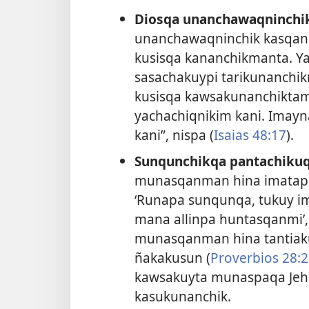
Diosqa unanchawaqninchi
unanchawaqninchik kasqan
kusisqa kananchikmanta. 
sasachakuypi tarikunanchik
kusisqa kawsakunanchiktam
yachachiqnikim kani. Imay
kani”, nispa (
Isaias 48:17
).
Sunqunchikqa pantachikuq
munasqanman hina imatapas 
‘Runapa sunqunqa, tukuy 
mana allinpa huntasqanmi’,
munasqanman hina tantiak
ñakakusun (
Proverbios 28:2
kawsakuyta munaspaqa Jeh
kasukunanchik.