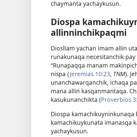
chaymanta yachaykusun.
Diospa kamachikuy
allinninchikpaqmi
Diosllam yachan imam allin ut
runakunaqa necesitanchik pay 
“Runapaqqa manam makinpichu
nispa (
Jeremias 10:23
,
TNM
). J
unanchawarqanchik, ichaqa pa
mana allin kasqanmantaqa. C
kasukunanchikta (
Proverbios 3
Diospa kamachikuyninkunaqa b
kamachikuykunata imanasqa k
yachaykusun.