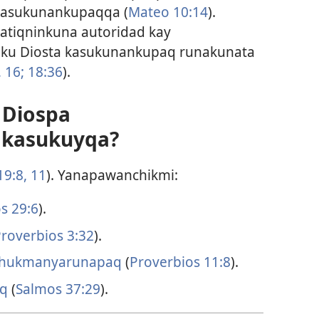
kasukunankupaqqa (
Mateo 10:14
).
atiqninkuna autoridad kay
u Diosta kasukunankupaq runakunata
,
16;
18:36
).
 Diospa
 kasukuyqa?
19:8,
11
). Yanapawanchikmi:
s 29:6
).
roverbios 3:32
).
 hukmanyarunapaq
(
Proverbios 11:8
).
aq
(
Salmos 37:29
).