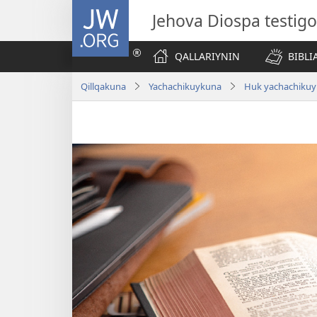
JW.ORG
Jehova Diospa testig
QALLARIYNIN
BIBL
Qillqakuna
Yachachikuykuna
Huk yachachiku