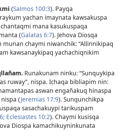
kmi
(
Salmos 100:3
). Payqa
raykum yachan imaynata kawsakuspa
Yachantaqmi mana kasukuspaqa
manta (
Galatas 6:7
). Jehova Diosqa
 munan chaymi niwanchik: “Allinnikipaq
nam kawsanaykipaq yachachiqnikim
llañam.
Runakunam ninku: “Sunquykipa
ruway”, nispa. Ichaqa bibliapim nin:
imamantapas aswan engañakuq hinaspa
 nispa (
Jeremias 17:9
). Sunqunchikpa
uspaqa sasachakuypi tarikuspam
6;
Eclesiastes 10:2
). Chaymi kusisqa
ova Diospa kamachikuyninkunata