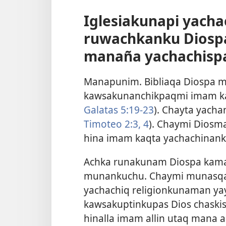
Iglesiakunapi yacha
ruwachkanku Diosp
manaña yachachisp
Manapunim. Bibliaqa Diospa 
kawsakunanchikpaqmi imam ka
Galatas 5:19-23
). Chayta yach
Timoteo 2:3, 4
). Chaymi Diosm
hina imam kaqta yachachinank
Achka runakunam Diospa kam
munankuchu. Chaymi munasq
yachachiq religionkunaman y
kawsakuptinkupas Dios chask
hinalla imam allin utaq mana 