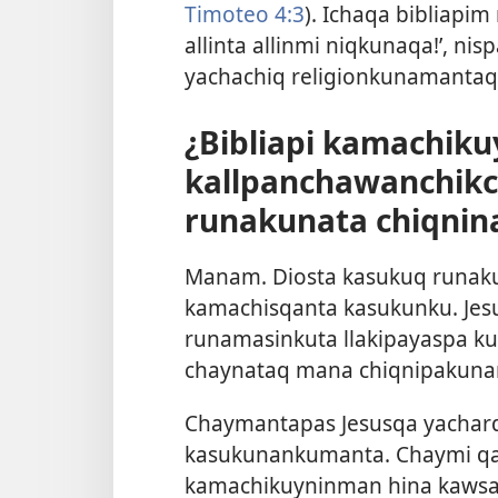
Timoteo 4:3
). Ichaqa bibliapim
allinta allinmi niqkunaqa!’, nisp
yachachiq religionkunamantaq
¿Bibliapi kamachik
kallpanchawanchik
runakunata chiqnin
Manam. Diosta kasukuq runak
kamachisqanta kasukunku. Je
runamasinkuta llakipayaspa 
chaynataq mana chiqnipakuna
Chaymantapas Jesusqa yachar
kasukunankumanta. Chaymi qa
kamachikuyninman hina kaws