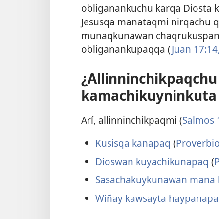
obliganankuchu karqa Diosta 
Jesusqa manataqmi nirqachu q
munaqkunawan chaqrukuspank
obliganankupaqqa (
Juan 17:14
¿Allinninchikpaqchu
kamachikuyninkuta
Arí, allinninchikpaqmi (
Salmos 
Kusisqa kanapaq
(
Proverbio
Dioswan kuyachikunapaq
(
P
Sasachakuykunawan mana
Wiñay kawsayta haypanap