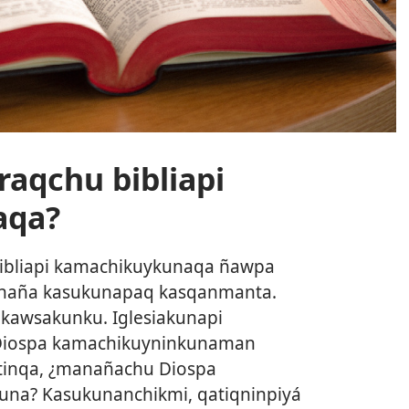
aqchu bibliapi
aqa?
ibliapi kamachikuykunaqa ñawpa
naña kasukunapaq kasqanmanta.
awsakunku. Iglesiakunapi
iospa kamachikuyninkunaman
tinqa, ¿manañachu Diospa
na? Kasukunanchikmi, qatiqninpiyá