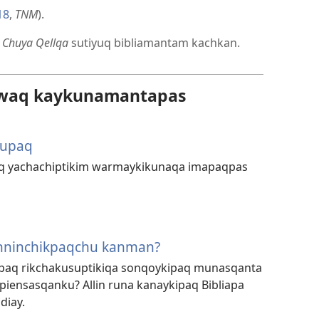
18
,
TNM
).
a
Chuya Qellqa
sutiyuq bibliamantam kachkan.
awaq kaykunamantapas
kupaq
aq yachachiptikim warmaykikunaqa imapaqpas
linninchikpaqchu kanman?
npaq rikchakusuptikiqa sonqoykipaq munasqanta
 piensasqanku? Allin runa kanaykipaq Bibliapa
diay.