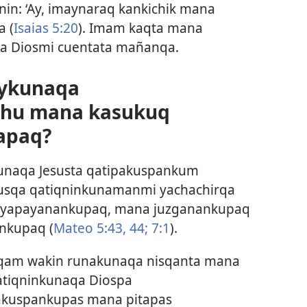
 nin: ‘Ay, imaynaraq kankichik mana
a (
Isaias 5:20
). Imam kaqta mana
a Diosmi cuentata mañanqa.
uykunaqa
chu mana kasukuq
apaq?
unaqa Jesusta qatipakuspankum
susqa qatiqninkunamanmi yachachirqa
kuyapayanankupaq, mana juzganankupaq
nkupaq (
Mateo 5:43, 44;
7:1
).
qam wakin runakunaqa nisqanta mana
tiqninkunaqa Diospa
akuspankupas mana pitapas