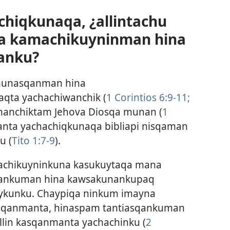
chiqkunaqa, ¿allintachu
a kamachikuyninman hina
anku?
munasqanman hina
qta yachachiwanchik (
1 Corintios 6:9-11;
ananchiktam Jehova Diosqa munan (
1
anta yachachiqkunaqa bibliapi nisqaman
u (
Tito 1:7-9
).
achikuyninkuna kasukuytaqa mana
ankuman hina kawsakunankupaq
aykunku. Chaypiqa ninkum imayna
isqanmanta, hinaspam tantiasqankuman
allin kasqanmanta yachachinku (
2