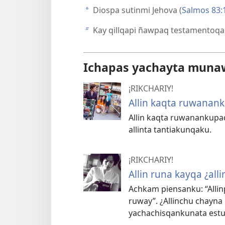
Diospa sutinmi Jehova (
Salmos 83:
a
Kay qillqapi ñawpaq testamentoq
b
Ichapas yachayta mun
¡RIKCHARIY!
Allin kaqta ruwanan
Allin kaqta ruwanankup
allinta tantiakunqaku.
¡RIKCHARIY!
Allin runa kayqa ¿al
Achkam piensanku: “Alli
ruway”. ¿Allinchu chayna
yachachisqankunata estu