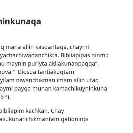
ninkunaqa
aq mana allin kasqantaqa, chaymi
yachachiwananchikta. Bibliapipas ninmi:
 maynin puriyta akllakunanpaqqa”,
ehova
Diosqa tantiakuqtam
a
yllam niwanchikman imam allin utaq
haymi payqa munan kamachikuyninkuna
:5
).
b
ibliapim kachkan. Chay
asukunanchikmantam qatiqninpi