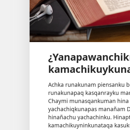
¿Yanapawanchikr
kamachikuykun
Achka runakunam piensanku b
runakunapaq kasqanrayku ma
Chaymi munasqankuman hina k
yachachiqkunapas manañam D
hinañachu yachachinku. Hinap
kamachikuyninkunataqa kasuku