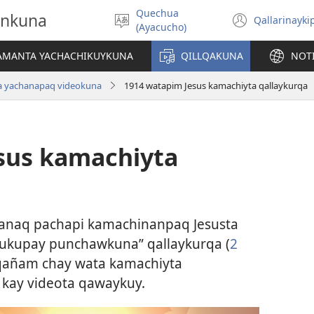
Quechua
onkuna
Qallarinayki
Rimaynikita
(abre
(Ayacucho)
akllay
una
nueva
IAMANTA YACHACHIKUYKUNA
QILLQAKUNA
NOT
ventan
a yachanapaq videokuna
1914 watapim Jesus kamachiyta qallaykurqa
sus kamachiyta
anaq pachapi kamachinanpaq Jesusta
ukupay punchawkuna” qallaykurqa (
2
urqañam chay wata kamachiyta
kay videota qawaykuy.