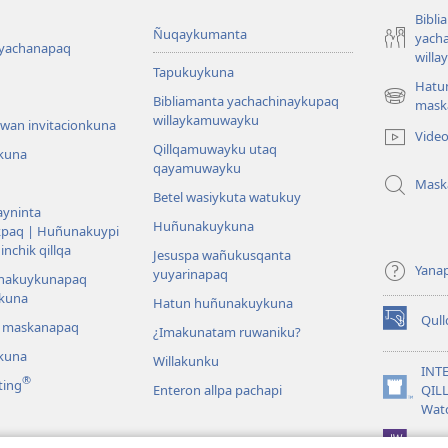
Bibli
Ñuqaykumanta
yach
 yachanapaq
will
Tapukuykuna
Hatu
Bibliamanta yachachinaykupaq
(abre
mask
willaykamuwayku
una
wan invitacionkuna
Vide
nueva
Qillqamuwayku utaq
kuna
ventana)
qayamuwayku
Mask
Betel wasiykuta watukuy
yninta
Huñunakuykuna
kpaq | Huñunakuypi
nchik qillqa
Jesuspa wañukusqanta
Yana
yuyarinapaq
nakuykunapaq
kuna
Hatun huñunakuykuna
Qul
i maskanapaq
(abre
¿Imakunatam ruwaniku?
una
kuna
Willakunku
nueva
INT
®
ting
ventana)
Enteron allpa pachapi
QIL
(abre
Wat
una
nueva
JW L