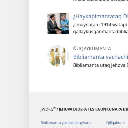
¿Haykapimantataq Di
¿Imaynatam 1914 watapi
qallaykusqanmanta bibl
ÑUQAYKUMANTA
Bibliamanta yachac
Bibliamanta utaq Jehova
®
JW.ORG
/ JEHOVA DIOSPA TESTIGONKUNAPA D
Bibliamanta yachachikuykuna
Qillqakuna