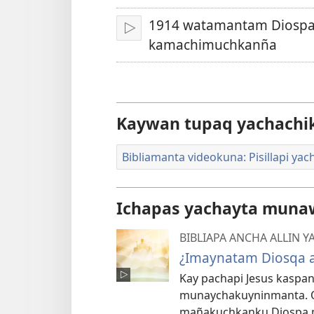
1914 watamantam Diospa
Qallarinanpaq
kamachimuchkanña
Kaywan tupaq yachachi
Bibliamanta videokuna: Pisillapi ya
Ichapas yachayta mun
BIBLIAPA ANCHA ALLIN
¿Imaynatam Diosqa 
Kay pachapi Jesus kaspa
munaychakuyninmanta. 
mañakuchkanku Diospa 