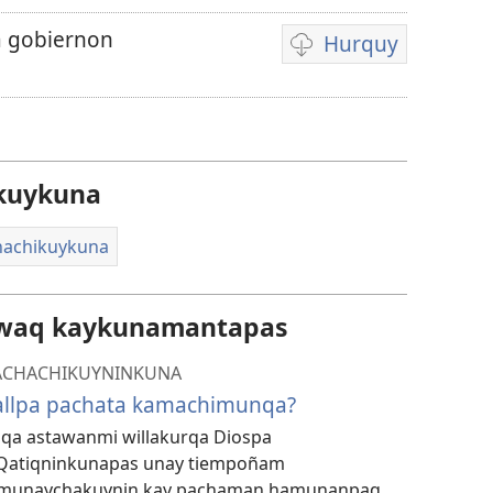
 gobiernon
Hurquy
Videokunata
hurqunapaq
kuykuna
chachikuykuna
awaq kaykunamantapas
 YACHACHIKUYNINKUNA
allpa pachata kamachimunqa?
nqa astawanmi willakurqa Diospa
Qatiqninkunapas unay tiempoñam
munaychakuynin kay pachaman hamunanpaq.