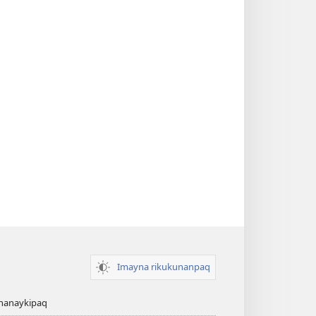
Imayna rikukunanpaq
chanaykipaq