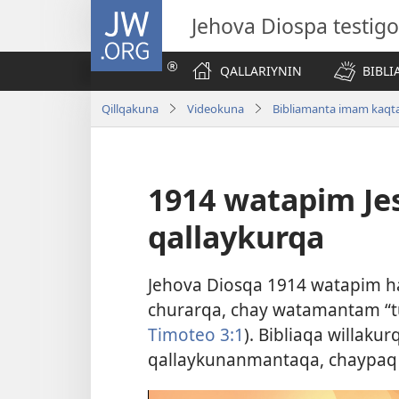
JW.ORG
Jehova Diospa testig
QALLARIYNIN
BIBL
Qillqakuna
Videokuna
Bibliamanta imam kaqt
1914 watapim Je
qallaykurqa
Jehova Diosqa 1914 watapim h
churarqa, chay watamantam “t
Timoteo 3:1
). Bibliaqa willak
qallaykunanmantaqa, chaypaq 