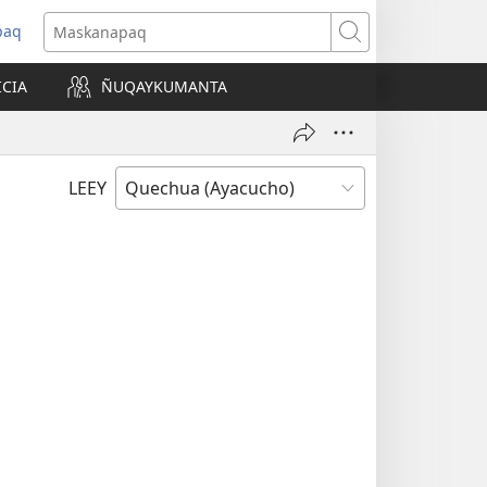
paq
Maskanapaq
ICIA
ÑUQAYKUMANTA
a)
LEEY