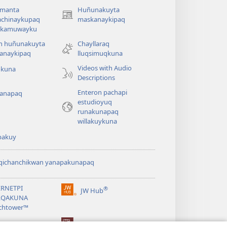
amanta
Huñunakuyta
(abre
achinaykupaq
maskanaykipaq
una
aykamuwayku
nueva
n huñunakuyta
Chayllaraq
ventana)
anaykipaq
lluqsimuqkuna
Videos with Audio
okuna
Descriptions
Enteron pachapi
anapaq
estudioyuq
runakunapaq
willakuykuna
pakuy
lqichanchikwan yanapakunapaq
ERNETPI
®
JW Hub
(abre
LQAKUNA
una
chtower™
nueva
ventana)
ibrary®
Watchtower Library