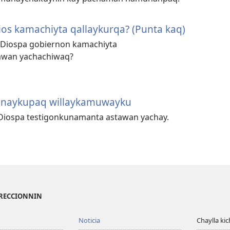
os kamachiyta qallaykurqa? (Punta kaq)
 Diospa gobiernon kamachiyta
iawan yachachiwaq?
hinaykupaq willaykamuwayku
 Diospa testigonkunamanta astawan yachay.
IRECCIONNIN
Noticia
Chaylla ki