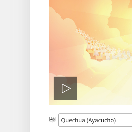
Qawayta
qallarinap
Rimayta
akllanapaq