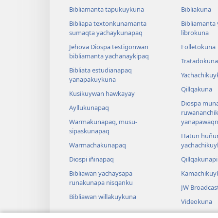
Bibliamanta tapukuykuna
Bibliakuna
Bibliapa textonkunamanta
Bibliamanta
sumaqta yachaykunapaq
librokuna
Jehova Diospa testigonwan
Folletokuna
bibliamanta yachanaykipaq
Tratadokuna
Bibliata estudianapaq
Yachachikuy
yanapakuykuna
Qillqakuna
Kusikuywan hawkayay
Diospa muna
Ayllukunapaq
ruwananchi
Warmakunapaq, musu-
yanapawaqni
sipaskunapaq
Hatun huñu
Warmachakunapaq
yachachikuy
Diospi iñinapaq
Qillqakunap
Bibliawan yachaysapa
Kamachikuy
runakunapa nisqanku
JW Broadcas
Bibliawan willakuykuna
Videokuna
Takikuna