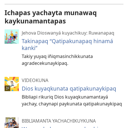
Ichapas yachayta munawaq
kaykunamantapas
Jehova Dioswanyá kuyachikuy: Ruwanapaq
Takinapaq “Qatipakunapaq hinamá
kanki”
Takiy yuyaq iñiqmasinchikkunata
agradecekunaykipaq.
VIDEOKUNA
Dios kuyaqkunata qatipakunaykipaq
Bibliapi rikuriq Dios kuyaqkunamantayá
yachay, chaynapi paykunata qatipakunaykipaq
BIBLIAMANTA YACHACHIKUYKUNA