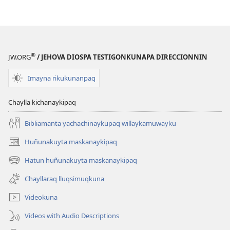
(takikuna)
®
JW.ORG
/ JEHOVA DIOSPA TESTIGONKUNAPA DIRECCIONNIN
Imayna rikukunanpaq
Chaylla kichanaykipaq
Bibliamanta yachachinaykupaq willaykamuwayku
Huñunakuyta maskanaykipaq
(abre
una
Hatun huñunakuyta maskanaykipaq
(abre
nueva
una
ventana)
Chayllaraq lluqsimuqkuna
nueva
ventana)
Videokuna
Videos with Audio Descriptions