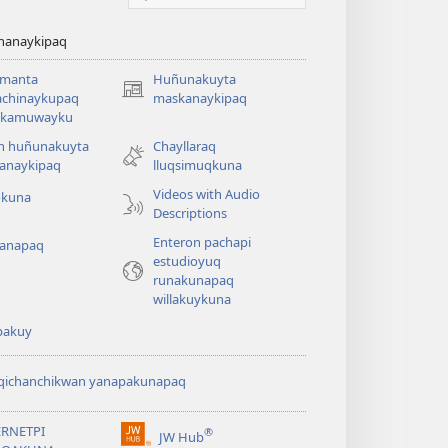
chanaykipaq
amanta
Huñunakuyta
(abre
achinaykupaq
maskanaykipaq
una
aykamuwayku
nueva
n huñunakuyta
Chayllaraq
ventana)
anaykipaq
lluqsimuqkuna
Videos with Audio
okuna
Descriptions
Enteron pachapi
anapaq
estudioyuq
runakunapaq
willakuykuna
pakuy
lqichanchikwan yanapakunapaq
ERNETPI
®
JW Hub
(abre