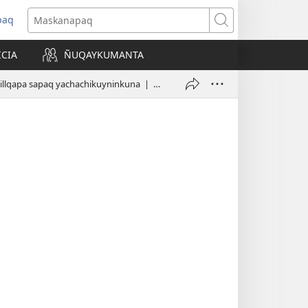
paq
Maskanapaq
ICIA
ÑUQAYKUMANTA
a)
Huñunakuypi yanapawaqninchik qillqapa sapaq yachachikuyninkuna | Marzo–Abril 2024