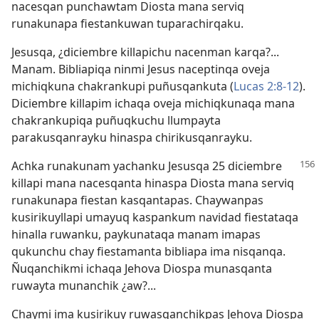
nacesqan punchawtam Diosta mana serviq
runakunapa fiestankuwan tuparachirqaku.
Jesusqa, ¿diciembre killapichu nacenman karqa?...
Manam. Bibliapiqa ninmi Jesus naceptinqa oveja
michiqkuna chakrankupi puñusqankuta (
Lucas 2:8-12
).
Diciembre killapim ichaqa oveja michiqkunaqa mana
chakrankupiqa puñuqkuchu llumpayta
parakusqanrayku hinaspa chirikusqanrayku.
Achka runakunam yachanku Jesusqa 25 diciembre
killapi mana nacesqanta hinaspa Diosta mana serviq
runakunapa fiestan kasqantapas. Chaywanpas
kusirikuyllapi umayuq kaspankum navidad fiestataqa
hinalla ruwanku, paykunataqa manam imapas
qukunchu chay fiestamanta bibliapa ima nisqanqa.
Ñuqanchikmi ichaqa Jehova Diospa munasqanta
ruwayta munanchik ¿aw?...
Chaymi ima kusirikuy ruwasqanchikpas Jehova Diospa