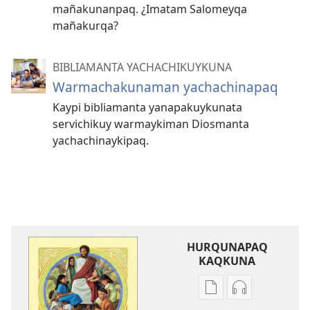
mañakunanpaq. ¿Imatam Salomeyqa
mañakurqa?
BIBLIAMANTA YACHACHIKUYKUNA
Warmachakunaman yachachinapaq
Kaypi bibliamanta yanapakuykunata
servichikuy warmaykiman Diosmanta
yachachinaykipaq.
HURQUNAPAQ
KAQKUNA
Qillqakunata
Uyarinapaq