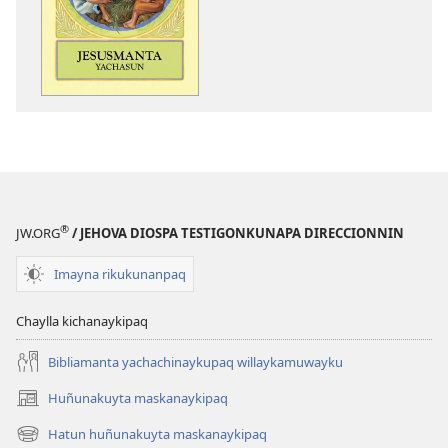
hurqunapaq
kaqkunata
Jesusmanta
hurqunapaq
yachasun
Jesusmanta
yachasun
®
JW.ORG
/ JEHOVA DIOSPA TESTIGONKUNAPA DIRECCIONNIN
Imayna rikukunanpaq
Chaylla kichanaykipaq
Bibliamanta yachachinaykupaq willaykamuwayku
Huñunakuyta maskanaykipaq
(abre
una
Hatun huñunakuyta maskanaykipaq
(abre
nueva