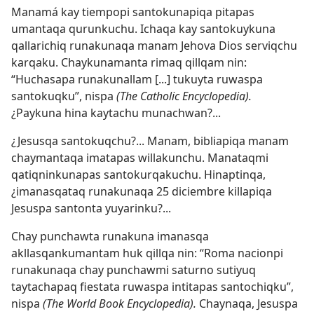
Manamá kay tiempopi santokunapiqa pitapas
umantaqa qurunkuchu. Ichaqa kay santokuykuna
qallarichiq runakunaqa manam Jehova Dios serviqchu
karqaku. Chaykunamanta rimaq qillqam nin:
“Huchasapa runakunallam [...] tukuyta ruwaspa
santokuqku”, nispa
(The Catholic Encyclopedia).
¿Paykuna hina kaytachu munachwan?...
¿Jesusqa santokuqchu?... Manam, bibliapiqa manam
chaymantaqa imatapas willakunchu. Manataqmi
qatiqninkunapas santokurqakuchu. Hinaptinqa,
¿imanasqataq runakunaqa 25 diciembre killapiqa
Jesuspa santonta yuyarinku?...
Chay punchawta runakuna imanasqa
akllasqankumantam huk qillqa nin: “Roma nacionpi
runakunaqa chay punchawmi saturno sutiyuq
taytachapaq fiestata ruwaspa intitapas santochiqku”,
nispa
(The World Book Encyclopedia).
Chaynaqa, Jesuspa