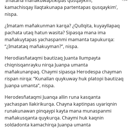
‘Imataña mañakuwaptikipas
qusqaykim,
kamachisqay llaqtakunapa partentapas qusqaykim’,
nispa.
¿Imatam mañakunman karqa? ¿Qullqita, kuyayllapaq
pachata utaq hatun wasita? Sipasqa mana ima
mañakuytapas yachaspanmi mamanta tapukurqa:
“¿Imatataq mañakuyman?”, nispa.
Herodiasñataqmi bautizaq Juanta llumpayta
chiqnisqanrayku nirqa Juanpa umanta
mañakunanpaq. Chaymi sipasqa Herodespa chayman
rispan nirqa: “Kunallan quykuway huk platopi bautizaq
Juanpa umanta”, nispa.
Herodesñataqmi Juanqa allin runa kasqanta
yachaspan llakirikurqa. Chayna kaptinpas uyariqnin
runakunawan pinqaypi kayta mana munaspanmi
mañakusqanta quykurqa. Chaymi huk kaqnin
soldadonta kamachirqa Juanpa umanta