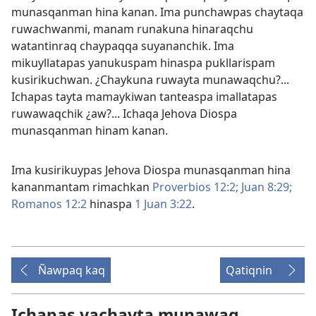
munasqanman hina kanan. Ima punchawpas chaytaqa
ruwachwanmi, manam runakuna hinaraqchu
watantinraq chaypaqqa suyananchik. Ima
mikuyllatapas yanukuspam hinaspa pukllarispam
kusirikuchwan. ¿Chaykuna ruwayta munawaqchu?...
Ichapas tayta mamaykiwan tanteaspa imallatapas
ruwawaqchik ¿aw?... Ichaqa Jehova Diospa
munasqanman hinam kanan.
Ima kusirikuypas Jehova Diospa munasqanman hina
kananmantam rimachkan
Proverbios 12:2;
Juan 8:29;
Romanos 12:2
hinaspa
1 Juan 3:22
.
Ñawpaq kaq
Qatiqnin
Ichapas yachayta munawaq