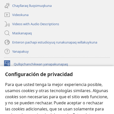
una
ventana)
Chayllaraq lluqsimuqkuna
nueva
ventana)
Videokuna
Videos with Audio Descriptions
Maskanapaq
Enteron pachapi estudioyuq runakunapaq willakuykuna
Yanapakuy
Qullqichanchikwan yanapakunapaq
(abre
una
Configuración de privacidad
nueva
INTERNETPI QILLQAKUNA Watchtower™
(abre
ventana)
Para que usted tenga la mejor experiencia posible,
una
®
JW Hub
usamos
cookies
y otras tecnologías similares. Algunas
nueva
(abre
ventana)
cookies
son necesarias para que el sitio web funcione,
una
JW Library®
nueva
y no se pueden rechazar. Puede aceptar o rechazar
ventana)
las
cookies
adicionales, que se usan solamente para
Watchtower Library