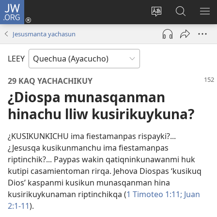
JW.ORG
Qallarinaykipaq
(abre
Rimaynikita
JW.ORG
AK
una
cambianapaq
nisqapi
KA
Jesusmanta yachasun
nueva
maskana
QA
ventana)
LEEY
29 KAQ YACHACHIKUY
¿Diospa munasqanman
hinachu lliw kusirikuykuna?
¿KUSIKUNKICHU ima fiestamanpas rispayki?...
¿Jesusqa kusikunmanchu ima fiestamanpas
riptinchik?... Paypas wakin qatiqninkunawanmi huk
kutipi casamientoman rirqa. Jehova Diospas ‘kusikuq
Dios’ kaspanmi kusikun munasqanman hina
kusirikuykunaman riptinchikqa (
1 Timoteo 1:11;
Juan
2:1-11
).