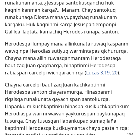
runakunamanta. ¿Jesuspa santokusqanchu huk
kaqnin kanman karqa?... Manam. Chay santokuq
runakunaqa Diosta mana yupaychaq runakunam
karqaku. Huk kaqninmi karqa Jesuspa tiemponpi
Galilea llaqtata kamachiq Herodes runapa santon.
Herodesqa llumpay mana allinkunata ruwaq kaspanmi
wawqinpa Herodias sutiyuq warmintapas qichururqa.
Chayna mana allin ruwasqanmantam Herodestaqa
bautizaq Juan qaqcharqa, hinaptinmi Herodesqa
rabiaspan carcelpi wichqarachirqa (
Lucas 3:19, 20
).
Chayna carcelpi bautizaq Juan kachkaptinmi
Herodespa santon chayaramurqa. Hinaspanmi
riqsisqa runakunata qayachispan santokurqa.
Llapanku mikuchkaptinku hinaspa kusikuchkaptinkum
Herodiaspa warmi wawan yaykuruspan paykunapaq
tusurqa. Chay tususqan llapankupaq sumaqllaña
kaptinmi Herodesqa kusikuymanta chay sipasta nirqa: