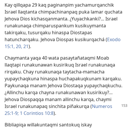
Kay qillqapa 29 kaq paginanpim yachamurqanchik
Israel llaqtanta chimpachinanpaq puka lamar quchata
Jehova Dios kichasqanmanta. ¿Yuyachkanki?... Israel
runakunaqa chimparuspankum kusikuymanta
takirqaku, tusurqaku hinaspa Diostapas
hatuncharqaku. Jehova Diospas kusikurqachá (
Exodo
15:1,
20, 21
).
Chaymanta yaqa 40 wata pasaytañataqmi Moab
llaqtapi runakunawan kusirikuq Israel runakunaqa
rirqaku. Chay runakunaqa taytacha-mamacha
yupaychaqkuna hinaspa huchapakuqkunam karqaku.
Paykunaqa manam Jehova Diostaqa yupaychaqkuchu.
¿Allinchu karqa chayna runakunawan kusirikuy?...
Jehova Diospaqqa manam allinchu karqa, chaymi
Israel runakunapaq
sinchita piñakurqa (
Numeros
25:1-9;
1 Corintios 10:8
).
Bibliapiqa willakuntaqmi santokuq iskay