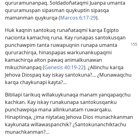
qururamunanpaq. Soldadoñataqmi Juanpa umanta
qururamuspan sipasman quykuptin sipasqa
mamanman quykurqa (
Marcos 6:17-29
).
Huk kaqnin santokuq runañataqmi karqa Egipto
nacionta kamachiq runa. Kay runapas santokusqan
punchawpim tanta
ruwapuqnin runapa umanta
qururachirqa, hinaspapas warkunankupaqmi
kamachirqa alton pawaq animalkunawan
mikuchinanpaq (
Genesis 40:19-22
). ¿Allinchu karqa
Jehova Diospaq kay iskay santokuna?... ¿Munawaqchu
karqa chaykunapi kayta?...
Bibliapi tarikuq willakuykunaqa manam yanqapaqchu
kachkan. Kay iskay runakunapa santokusqanku
punchawpiqa mana allinkunatam ruwarqaku.
Hinaptinqa, ¿ima niytataq Jehova Dios munachkanman
kaykunata willawaspanchik? ¿Santokunanchiktachu
munachkanman?...