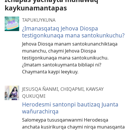
kaykunamantapas
TAPUKUYKUNA
¿Imanasqataq Jehova Diospa
testigonkunaqa mana santokunkuchu?
Jehova Diosqa manam santokunanchiktaqa
munanchu, chaymi Jehova Diospa
testigonkunaqa mana santokunikuchu.
¿Imatam santokuymanta bibliapi ni?
Chaymanta kaypi leeykuy.
JESUSQA ÑANMI, CHIQAPMI, KAWSAY
QUKUQMI
Herodesmi santonpi bautizaq Juanta
wañurachirqa
Salomeypa tususqanwanmi Herodesqa
anchata kusirikurqa chaymi nirqa munasqanta